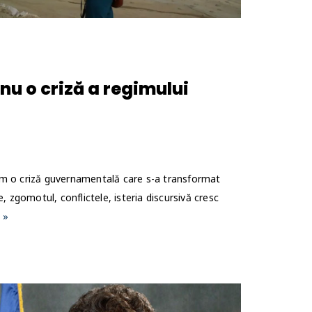
 nu o criză a regimului
em o criză guvernamentală care s-a transformat
, zgomotul, conflictele, isteria discursivă cresc
 »