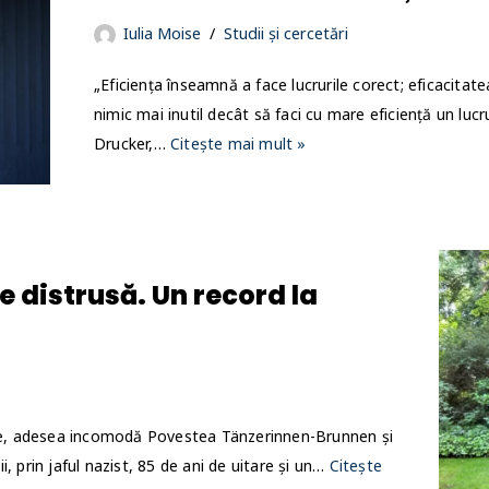
Iulia Moise
Studii și cercetări
„Eficiența înseamnă a face lucrurile corect; eficacitate
nimic mai inutil decât să faci cu mare eficiență un lucr
Drucker,…
Citește mai mult »
e distrusă. Un record la
 vie, adesea incomodă Povestea Tänzerinnen-Brunnen și
ții, prin jaful nazist, 85 de ani de uitare și un…
Citește