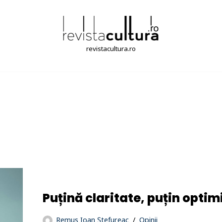
revistacultura.ro
Puțină claritate, puțin opti
Remus Ioan Ștefureac
Opinii