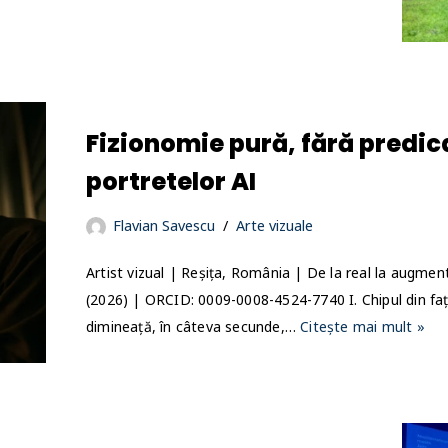
Fizionomie pură, fără predic
portretelor AI
Flavian Savescu
Arte vizuale
Artist vizual | Reșița, România | De la real la augment
(2026) | ORCID: 0009-0008-4524-7740 I. Chipul din faț
dimineață, în câteva secunde,…
Citește mai mult »