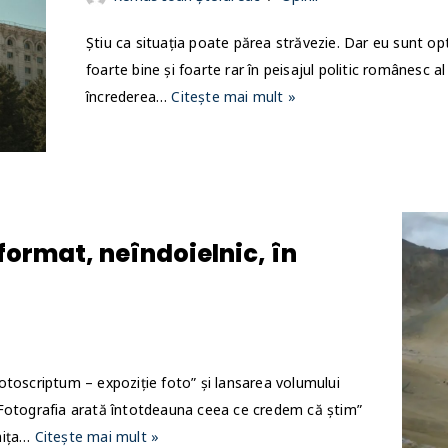
Știu ca situația poate părea străvezie. Dar eu sunt op
foarte bine și foarte rar în peisajul politic românesc al
încrederea…
Citește mai mult »
 format, neîndoielnic, în
otoscriptum – expoziție foto” și lansarea volumului
„Fotografia arată întotdeauna ceea ce credem că știm”
nița…
Citește mai mult »