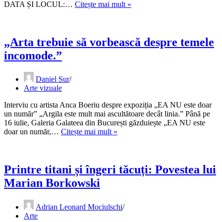
Sergentul
DATA ȘI LOCUL:…
Citește mai mult »
Galeriilor
în
Italia:
cum
„Arta trebuie să vorbească despre temele
a
incomode.”
cucerit
Mircea
Cantor
Daniel Sur
Roma
Arte vizuale
fără
să
Interviu cu artista Anca Boeriu despre expoziția „EA NU este doar
o
un număr” „Argila este mult mai ascultătoare decât linia.” Până pe
învingă
16 iulie, Galeria Galateea din București găzduiește „EA NU este
„Arta
doar un număr,…
Citește mai mult »
trebuie
să
vorbească
despre
Printre titani și îngeri tăcuți: Povestea lui
temele
Marian Borkowski
incomode.”
Adrian Leonard Mociulschi
Arte