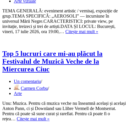
Arte vizuale
TEMA GENERALĂ: eveniment artistic / vernisaj, expoziție de
grup.TEMA SPECIFICĂ: „AEROSOLI” — incursiune în
universul Mării Negre.CARACTERISTICI: private view, pe
invitație, treizeci și trei de artiști.DATA ȘI LOCUL: București,
„Aerosoli”
vineri, 17 iulie 2026, ora 19:00,…
Citește mai mult »
—
raport
de
la
Top 5 lucruri care mi-au plăcut la
malul
Festivalul de Muzică Veche de la
unei
mări
Miercurea Ciuc
care
nu
Un comentariu
era
Carmen Corbu
acolo
Arte
Unu: Muzica. Pentru că muzica veche nu înseamnă același și același
Anton Pann, ci și Downland sau Llibre Vermell de Montserrat.
Pentru că poate să sune curat și rarefiat. Pentru că poate fi o
Top
rețea…
Citește mai mult »
5
lucruri