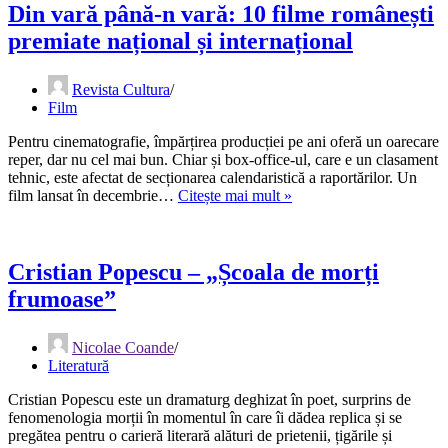
puteau
Din vară până-n vară: 10 filme românești
fi
premiate național și internațional
pigmei,
dacă
așa
Revista Cultura
ar
Film
fi
dorit
Pentru cinematografie, împărțirea producției pe ani oferă un oarecare
regizorul
reper, dar nu cel mai bun. Chiar și box-office-ul, care e un clasament
tehnic, este afectat de secționarea calendaristică a raportărilor. Un
Din
film lansat în decembrie…
Citește mai mult »
vară
până-
n
vară:
Cristian Popescu – „Școala de morți
10
frumoase”
filme
românești
premiate
Nicolae Coande
național
Literatură
și
internațional
Cristian Popescu este un dramaturg deghizat în poet, surprins de
fenomenologia morții în momentul în care îi dădea replica și se
pregătea pentru o carieră literară alături de prietenii, țigările și