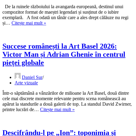
De la ruinele războiului la avangarda europeană, destinul unui
compozitor format de maeștri legendari și susținut de o iubire
exemplară. A fost odată un tânăr care a ales drept călăuze nu regi
Printre
și…
Citește mai mult »
titani
și
îngeri
tăcuți:
Succese românești la Art Basel 2026:
Povestea
Victor Man și Adrian Ghenie în centrul
lui
Marian
pieței globale
Borkowski
Daniel Sur
Arte vizuale
Într-o săptămână a vânzărilor de milioane la Art Basel, două dintre
cele mai discrete momente relevante pentru scena românească au
apărut la standurile a două galerii de top. La standul David Zwirner,
Succese
printre lucrări de…
Citește mai mult »
românești
la
Art
Basel
Descifrându-l pe „Ion”: toponimia și