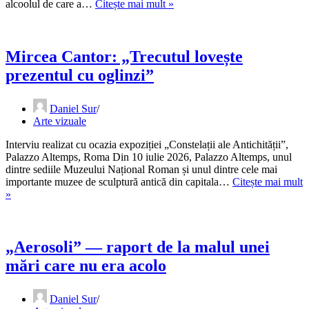
Cristian
alcoolul de care a…
Citește mai mult »
Popescu
–
„Școala
de
Mircea Cantor: „Trecutul lovește
morți
prezentul cu oglinzi”
frumoase”
Daniel Sur
Arte vizuale
Interviu realizat cu ocazia expoziției „Constelații ale Antichității”,
Palazzo Altemps, Roma Din 10 iulie 2026, Palazzo Altemps, unul
dintre sediile Muzeului Național Roman și unul dintre cele mai
importante muzee de sculptură antică din capitala…
Citește mai mult
Mircea
»
Cantor:
„Trecutul
lovește
prezentul
„Aerosoli” — raport de la malul unei
cu
mări care nu era acolo
oglinzi”
Daniel Sur