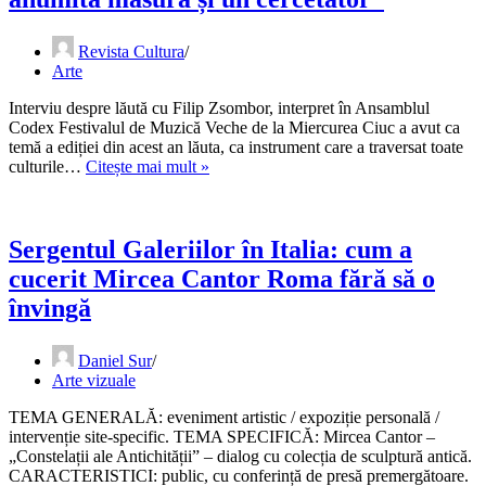
două
seriale
care
Revista Cultura
rătăcesc
Arte
prin
întunecații
Interviu despre lăută cu Filip Zsombor, interpret în Ansamblul
ani
Codex Festivalul de Muzică Veche de la Miercurea Ciuc a avut ca
1990
temă a ediției din acest an lăuta, ca instrument care a traversat toate
„Interpretul
culturile…
Citește mai mult »
de
muzică
veche
este
Sergentul Galeriilor în Italia: cum a
într-
cucerit Mircea Cantor Roma fără să o
o
anumită
învingă
măsură
și
Daniel Sur
un
Arte vizuale
cercetător”
TEMA GENERALĂ: eveniment artistic / expoziție personală /
intervenție site-specific. TEMA SPECIFICĂ: Mircea Cantor –
„Constelații ale Antichității” – dialog cu colecția de sculptură antică.
CARACTERISTICI: public, cu conferință de presă premergătoare.