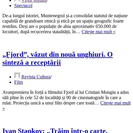
Virgil Mihaiu
Spectacol
De-a lungul istoriei, Muntenegrul și-a consolidat statutul de națiune
capabilă de grandoare etnică și etică pe un spațiu geografic foarte
restrâns. Deși are o populație de abia aproximativ 650.000 de
Jazz
locuitori, după recucerirea statalității, în…
Citește mai mult »
de
factură
meditera
în
„Fjord”, văzut din nouă unghiuri. O
Munteneg
sinteză a receptării
de
două
ori
Revista Cultura
JAM
Film
Avanpremiera în forță a filmului Fjord al lui Cristian Mungiu a adus
săli pline în cele 52 de localități și 90 de cinematografe în care a
rulat. Proiecția unică a unui film despre care toată…
Citește mai mult
„Fjord”,
»
văzut
din
nouă
unghiuri.
Ivan Stankov: „Trăim într-o carte,