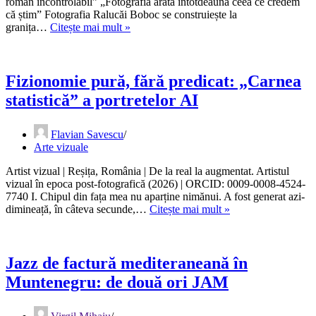
roman incontrolabil” „Fotografia arată întotdeauna ceea ce credem
că știm” Fotografia Ralucăi Boboc se construiește la
„Privirea
granița…
Citește mai mult »
de
artist
mi
s-
Fizionomie pură, fără predicat: „Carnea
a
statistică” a portretelor AI
format,
neîndoielnic,
în
Flavian Savescu
India”
Arte vizuale
Artist vizual | Reșița, România | De la real la augmentat. Artistul
vizual în epoca post-fotografică (2026) | ORCID: 0009-0008-4524-
7740 I. Chipul din fața mea nu aparține nimănui. A fost generat azi-
Fizionomie
dimineață, în câteva secunde,…
Citește mai mult »
pură,
fără
predicat:
„Carnea
Jazz de factură mediteraneană în
statistică”
Muntenegru: de două ori JAM
a
portretelor
AI