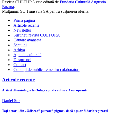
Revista CULTURA este editată de
Fundația Culturală Augustin
Buzura
.
Mulțumim SC Transavia SA pentru susținerea oferită.
Prima pagină
Articole recente
Newsletter
Susțineți revista CULTURA
Căutare avansată
Secțiuni
Arhiva
Agenda culturală
Despre noi
Contact
Condiții de publicare pentru colaboratori
Articole recente
Artă și climatologie la Oulu, capitala culturală europeană
Daniel Sur
Toți actorii din „Odiseea” puteau fi pigmei, dacă așa ar fi dorit regizorul