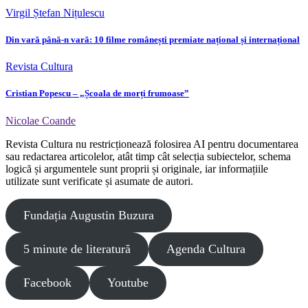
Virgil Ștefan Nițulescu
Din vară până-n vară: 10 filme românești premiate național și internațional
Revista Cultura
Cristian Popescu – „Școala de morți frumoase”
Nicolae Coande
Revista Cultura nu restricționează folosirea AI pentru documentarea
sau redactarea articolelor, atât timp cât selecția subiectelor, schema
logică și argumentele sunt proprii și originale, iar informațiile
utilizate sunt verificate și asumate de autori.
Fundația Augustin Buzura
5 minute de literatură
Agenda Cultura
Facebook
Youtube