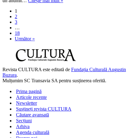
Un
un anumit…
Citește mai mult »
târg
1
de
2
artă
3
care
…
încă
18
își
Următor »
caută
locul
Revista CULTURA este editată de
Fundația Culturală Augustin
Buzura
.
Mulțumim SC Transavia SA pentru susținerea oferită.
Prima pagină
Articole recente
Newsletter
Susțineți revista CULTURA
Căutare avansată
Secțiuni
Arhiva
Agenda culturală