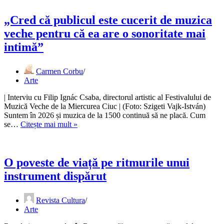
care
mi-
„Cred că publicul este cucerit de muzica
au
veche pentru că ea are o sonoritate mai
plăcut
la
intimă”
Festivalul
de
Carmen Corbu
Muzică
Arte
Veche
de
| Interviu cu Filip Ignác Csaba, directorul artistic al Festivalului de
la
Muzică Veche de la Miercurea Ciuc | (Foto: Szigeti Vajk-István)
Miercurea
Suntem în 2026 și muzica de la 1500 continuă să ne placă. Cum
Ciuc
„Cred
se…
Citește mai mult »
că
publicul
este
cucerit
O poveste de viață pe ritmurile unui
de
instrument dispărut
muzica
veche
pentru
Revista Cultura
că
Arte
ea
are