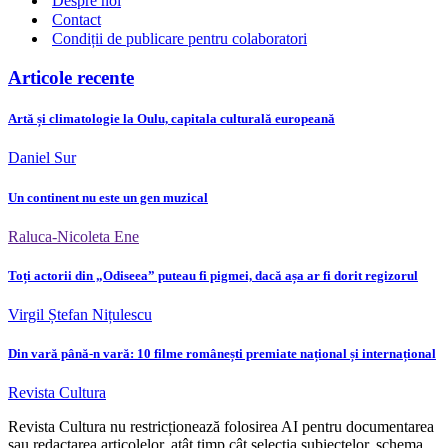
Despre noi
Contact
Condiții de publicare pentru colaboratori
Articole recente
Artă și climatologie la Oulu, capitala culturală europeană
Daniel Sur
Un continent nu este un gen muzical
Raluca-Nicoleta Ene
Toți actorii din „Odiseea” puteau fi pigmei, dacă așa ar fi dorit regizorul
Virgil Ștefan Nițulescu
Din vară până-n vară: 10 filme românești premiate național și internațional
Revista Cultura
Revista Cultura nu restricționează folosirea AI pentru documentarea
sau redactarea articolelor, atât timp cât selecția subiectelor, schema