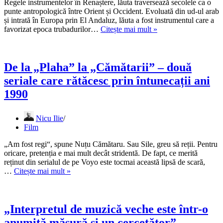
Regele instrumentelor în Renaștere, lăuta traversează secolele ca o
o
punte antropologică între Orient și Occident. Evoluată din ud-ul arab
sonoritate
și intrată în Europa prin El Andaluz, lăuta a fost instrumentul care a
mai
O
favorizat epoca trubadurilor…
Citește mai mult »
intimă”
poveste
de
viață
pe
De la „Plaha” la „Cămătarii” – două
ritmurile
seriale care rătăcesc prin întunecații ani
unui
instrument
1990
dispărut
Nicu Ilie
Film
„Am fost regi“, spune Nuțu Cămătaru. Sau Sile, greu să reții. Pentru
oricare, pretenția e mai mult decât stridentă. De fapt, ce merită
reținut din serialul de pe Voyo este tocmai această lipsă de scară,
De
…
Citește mai mult »
la
„Plaha”
la
„Cămătarii”
„Interpretul de muzică veche este într-o
–
anumită măsură și un cercetător”