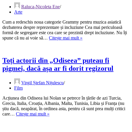
Raluca-Nicoleta Ene
Arte
Cum a redeschis noua categorie Grammy pentru muzica asiatică
dezbaterea despre reprezentare și incluziune Cea mai periculoasă
formă de segregare este cea care se prezintă drept incluziune. Nu îți
Un
spune că nu ai voie să…
Citește mai mult »
continent
nu
este
un
Toți actorii din „Odiseea” puteau fi
gen
pigmei, dacă așa ar fi dorit regizorul
muzical
Virgil Ștefan Nițulescu
Film
Acțiunea din Odiseea lui Nolan se petrece în țările de azi Turcia,
Grecia, Italia, Croația, Albania, Malta, Tunisia, Libia și Franța (nu
știu dacă, neapărat, în ordinea asta, pentru că sunt prea mulți critici
Toți
care…
Citește mai mult »
actorii
din
„Odiseea”