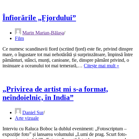
orice
portret
are
Înfiorările „Fjordului”
ceva
violent
Marin Marian-Bălașa
în
Film
el,
chiar
Ce numesc scandinavii fiord (scriind fjord) este fie, privind dinspre
dacă
mare, o îngustare tot mai nehotărâtă și surprinzătoare, împinsă între
nu
pământuri, stânci, munți, canioane, fie, dinspre pământ privind, o
pare”
Înfiorările
insinuare a oceanului tot mai temerară,…
Citește mai mult »
„Fjordulu
„Privirea de artist mi s-a format,
neîndoielnic, în India”
Daniel Sur
Arte vizuale
Interviu cu Raluca Boboc la dublul eveniment: „Fotoscriptum –
expoziție foto” și lansarea volumului „Lumi de prag. Scurt foto-