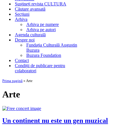
Susțineți revista CULTURA
Căutare avansată
Secțiuni
Arhiva
Arhiva pe numere
Arhiva pe autori
Agenda culturală
Despre noi
Fundația Culturală Augustin
Buzura
Buzura Foundation
Contact
Condiții de publicare pentru
colaboratori
Prima pagină
»
Arte
Arte
Un continent nu este un gen muzical