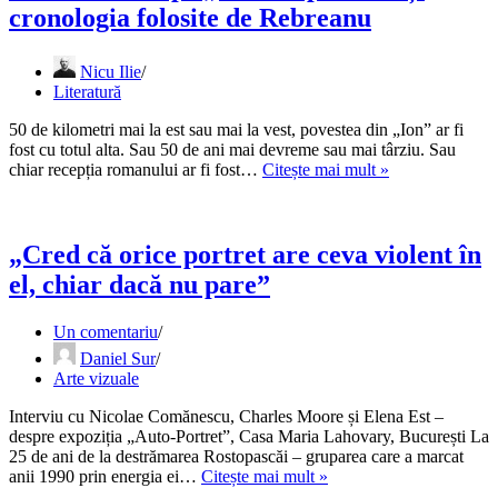
2026:
cronologia folosite de Rebreanu
Victor
Man
și
Nicu Ilie
Adrian
Literatură
Ghenie
în
50 de kilometri mai la est sau mai la vest, povestea din „Ion” ar fi
centrul
fost cu totul alta. Sau 50 de ani mai devreme sau mai târziu. Sau
pieței
Descifrându-
chiar recepția romanului ar fi fost…
Citește mai mult »
globale
l
pe
„Ion”:
toponimia
„Cred că orice portret are ceva violent în
și
el, chiar dacă nu pare”
cronologia
folosite
de
Un comentariu
Rebreanu
Daniel Sur
Arte vizuale
Interviu cu Nicolae Comănescu, Charles Moore și Elena Est –
despre expoziția „Auto-Portret”, Casa Maria Lahovary, București La
25 de ani de la destrămarea Rostopascăi – gruparea care a marcat
„Cred
anii 1990 prin energia ei…
Citește mai mult »
că