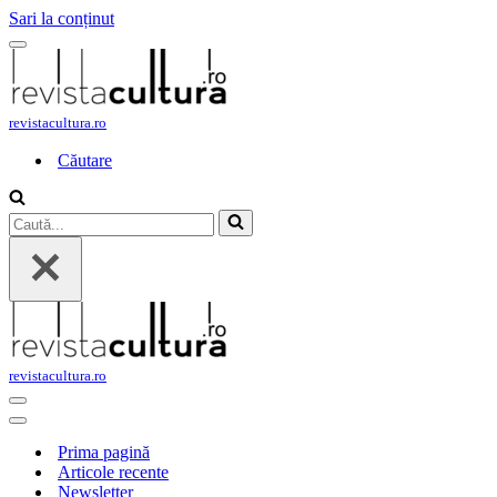
Sari la conținut
Meniu
de
navigare
revistacultura.ro
Căutare
Caută...
revistacultura.ro
Meniu
de
Meniu
navigare
de
Prima pagină
navigare
Articole recente
Newsletter