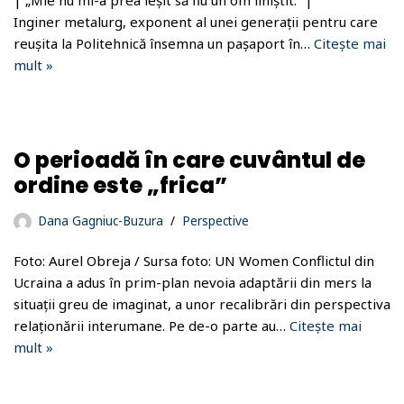
| „Mie nu mi-a prea ieșit să fiu un om liniștit.” |
Inginer metalurg, exponent al unei generații pentru care
reușita la Politehnică însemna un pașaport în…
Citește mai
mult »
O perioadă în care cuvântul de
ordine este „frica”
Dana Gagniuc-Buzura
Perspective
Foto: Aurel Obreja / Sursa foto: UN Women Conflictul din
Ucraina a adus în prim-plan nevoia adaptării din mers la
situații greu de imaginat, a unor recalibrări din perspectiva
relaționării interumane. Pe de-o parte au…
Citește mai
mult »