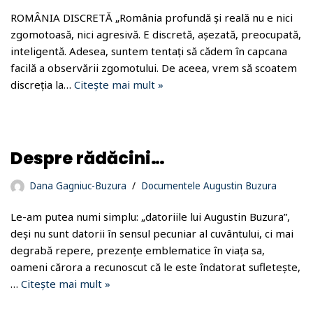
ROMÂNIA DISCRETĂ „România profundă și reală nu e nici
zgomotoasă, nici agresivă. E discretă, așezată, preocupată,
inteligentă. Adesea, suntem tentați să cădem în capcana
facilă a observării zgomotului. De aceea, vrem să scoatem
discreția la…
Citește mai mult »
Despre rădăcini…
Dana Gagniuc-Buzura
Documentele Augustin Buzura
Le-am putea numi simplu: „datoriile lui Augustin Buzura”,
deși nu sunt datorii în sensul pecuniar al cuvântului, ci mai
degrabă repere, prezențe emblematice în viața sa,
oameni cărora a recunoscut că le este îndatorat sufletește,
…
Citește mai mult »