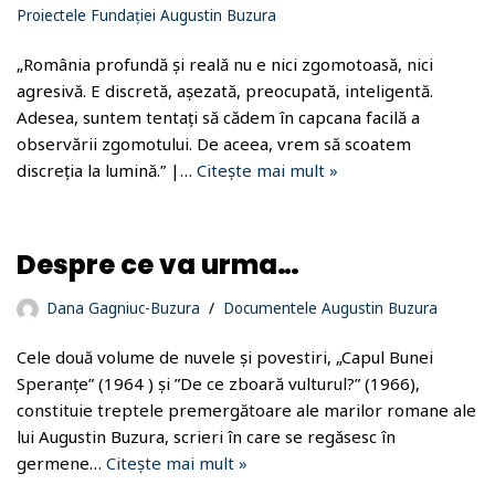
Proiectele Fundației Augustin Buzura
„România profundă și reală nu e nici zgomotoasă, nici
agresivă. E discretă, așezată, preocupată, inteligentă.
Adesea, suntem tentați să cădem în capcana facilă a
observării zgomotului. De aceea, vrem să scoatem
discreția la lumină.” |…
Citește mai mult »
Despre ce va urma…
Dana Gagniuc-Buzura
Documentele Augustin Buzura
Cele două volume de nuvele și povestiri, „Capul Bunei
Speranțe” (1964 ) și ”De ce zboară vulturul?” (1966),
constituie treptele premergătoare ale marilor romane ale
lui Augustin Buzura, scrieri în care se regăsesc în
germene…
Citește mai mult »