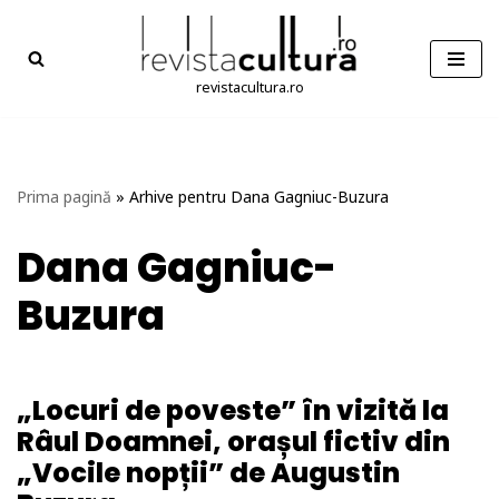
Sari
la
revistacultura.ro
conținut
Prima pagină
»
Arhive pentru Dana Gagniuc-Buzura
Dana Gagniuc-
Buzura
„Locuri de poveste” în vizită la
Râul Doamnei, orașul fictiv din
„Vocile nopții” de Augustin