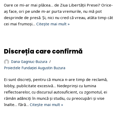
Oare ce mi-ar mai plăcea… de Ziua Libertății Presei? Orice-
aș face, ori pe unde m-ar purta vremurile, nu mă pot
desprinde de presă. Și, nici nu cred că vreau, atâta timp cât
cei mai frumoși…
Citește mai mult »
Discreția care confirmă
Dana Gagniuc-Buzura
Proiectele Fundației Augustin Buzura
Ei sunt discreți, pentru că munca n-are timp de reclamă,
lobby, publicitate excesivă… Nedeprinși cu lumina
reflectoarelor, cu discursul autosuficient, cu zgomotul, ei
rămân adânciți în muncă și studiu, cu preocupări și vise
înalte… fără…
Citește mai mult »