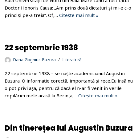
Aula Universității de Nord din Baia Mare când a fost făcut
Doctor Honoris Causa: „Am prins două dictaturi și mi-e c-o
prind și pe-a treia”. Of,…
Citește mai mult »
22 septembrie 1938
Dana Gagniuc-Buzura
Literatură
22 septembrie 1938 – se naște academicianul Augustin
Buzura. O informație corectă, importantă și rece.Eu însă nu
o pot privi așa, pentru că dacă el n-ar fi venit în verile
copilăriei mele acasă la Berința,…
Citește mai mult »
Din tinerețea lui Augustin Buzura