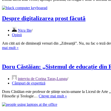
Despre digitalizarea prost făcută
Nicu Ilie
Opinii
Am citit azi de dimineață versuri din „Zdreanță”. Nu, nu fac o teză 
Despre
mai mult »
digitalizarea
prost
făcută
Doru Căstăian: „Sistemul de educație din R
interviu de Corina Taraș-Lungu
Câmpuri de expertiză
Doru Căstăian este profesor de științe socio-umane la Liceul de Arte „D
Doru
Filosofie și Teologie…
Citește mai mult »
Căstăian:
„Sistemul
de