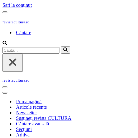
Sari la conținut
Meniu
de
revistacultura.ro
navigare
Căutare
Caută...
revistacultura.ro
Meniu
de
Meniu
navigare
de
Prima pagină
navigare
Articole recente
Newsletter
Susțineți revista CULTURA
Căutare avansată
Secțiuni
Arhiva