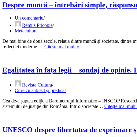
educație
Despre muncă – întrebări simple, răspuns
din
România
Un comentariu
este
Remus Pricopie
profund
Metacultura
alienat
intelectual,
De mai bine de două secole, relația dintre muncă și societate, dintre m
moral
Despre
reflecției moderne.…
Citește mai mult »
și
muncă
profesional”
–
întrebări
simple,
Egalitatea în fața legii – sondaj de opinie. 
răspunsuri
incomode
Revista Cultura
Cifre cu subiect și predicat
Cea de-a șaptea ediție a Barometrului Informat.ro – INSCOP Research, 
sistemului de justiție din România. Într-o societate…
Citește mai mult
UNESCO despre libertatea de exprimare și 