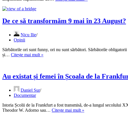
o
criză
politică
gravă,
De ce să transformăm 9 mai în 23 August?
nu
o
Nicu Ilie
criză
Opinii
a
regimului
Sărbătorile ori sunt funny, ori nu sunt sărbători. Sărbătorile obligatori
democratic
De
și…
Citește mai mult »
ce
să
transformăm
9
Au existat și femei în Școala de la Frankfu
mai
în
Daniel Sur
23
Documentar
August?
Istoria Școlii de la Frankfurt a fost transmisă, de-a lungul secolului 
Au
Theodor W. Adorno sau…
Citește mai mult »
existat
și
femei