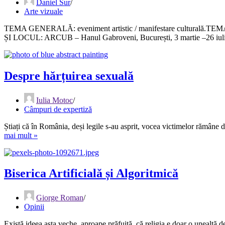
Daniel Sur
Arte vizuale
TEMA GENERALĂ: eveniment artistic / manifestare culturală.TEM
ȘI LOCUL: ARCUB – Hanul Gabroveni, București, 3 martie –26 iuli
Despre hărțuirea sexuală
Iulia Motoc
Câmpuri de expertiză
Știați că în România, deși legile s-au asprit, vocea victimelor rămâne d
Despre
mai mult »
hărțuirea
sexuală
Biserica Artificială și Algoritmică
Giorge Roman
Opinii
Există ideea asta veche, aproape prăfuită, că religia e doar o unealt