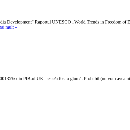
de
opinie.
Importanța
justiției
ia Development” Raportul UNESCO „World Trends in Freedom of Expr
și
UNESCO
mai mult »
percepțiile
despre
privind
libertatea
independența
de
ei
exprimare
politică
și
viitorul
jurnalismului
000135% din PIB-ul UE – este/a fost o glumă. Probabil (nu vom avea nici