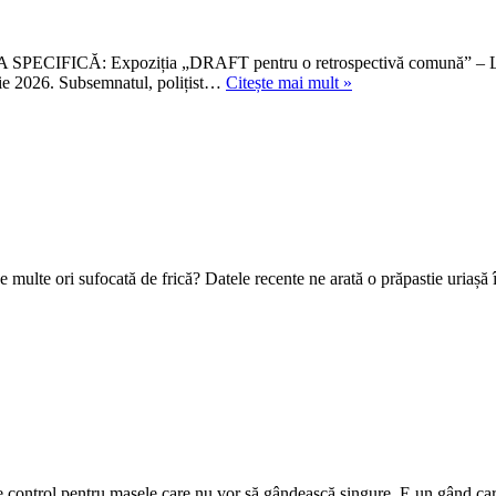
A SPECIFICĂ: Expoziția „DRAFT pentru o retrospectivă comună” –
DRAFT
e 2026. Subsemnatul, polițist…
Citește mai mult »
pentru
o
retrospectivă
comună
–
Lia
și
Dan
Perjovschi
e multe ori sufocată de frică? Datele recente ne arată o prăpastie uriașă 
la
ARCUB
ă de control pentru masele care nu vor să gândească singure. E un gând 