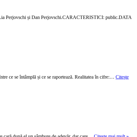
 Lia Perjovschi și Dan Perjovschi.CARACTERISTICI: public.DATA
între ce se întâmplă și ce se raportează. Realitatea în cifre:…
Citește
Bise
care cară după el un sâmbure de adevăr, dar care…
Citește mai mult »