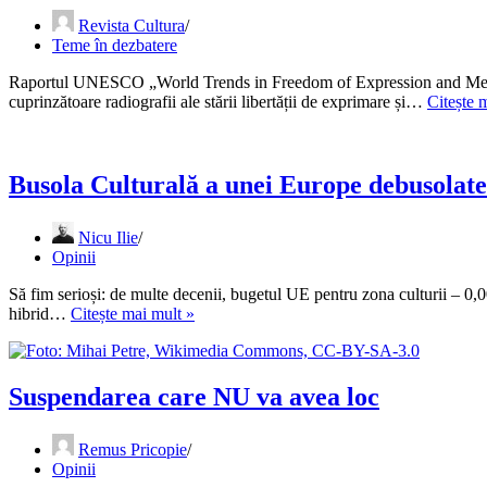
Revista Cultura
Teme în dezbatere
Raportul UNESCO „World Trends in Freedom of Expression and Med
cuprinzătoare radiografii ale stării libertății de exprimare și…
Citește 
Busola Culturală a unei Europe debusolate
Nicu Ilie
Opinii
Să fim serioși: de multe decenii, bugetul UE pentru zona culturii – 0,
Busola
hibrid…
Citește mai mult »
Culturală
a
unei
Europe
Suspendarea care NU va avea loc
debusolate
Remus Pricopie
Opinii