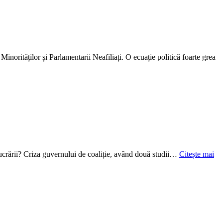
tăților și Parlamentarii Neafiliați. O ecuație politică foarte grea
a lucrării? Criza guvernului de coaliție, având două studii…
Citește mai