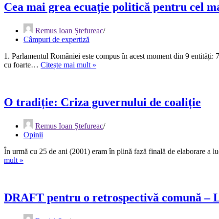
în
Cea mai grea ecuație politică pentru cel m
Școala
de
Remus Ioan Ștefureac
la
Câmpuri de expertiză
Frankfurt
1. Parlamentul României este compus în acest moment din 9 entități:
Cea
cu foarte…
Citește mai mult »
mai
grea
ecuație
politică
O tradiție: Criza guvernului de coaliție
pentru
cel
Remus Ioan Ștefureac
mai
Opinii
încercat
președinte
În urmă cu 25 de ani (2001) eram în plină fază finală de elaborare a luc
+
O
mult »
update
tradiție:
Criza
guvernului
de
DRAFT pentru o retrospectivă comună – L
coaliție