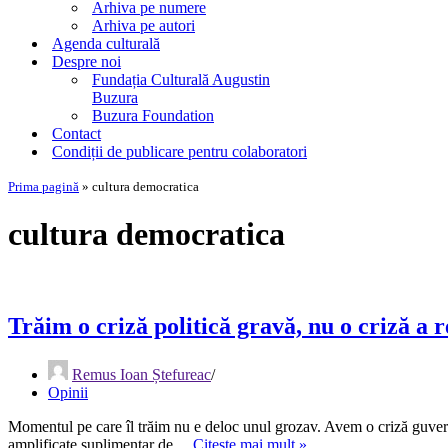
Arhiva pe numere
Arhiva pe autori
Agenda culturală
Despre noi
Fundația Culturală Augustin
Buzura
Buzura Foundation
Contact
Condiții de publicare pentru colaboratori
Prima pagină
»
cultura democratica
cultura democratica
Trăim o criză politică gravă, nu o criză a
Remus Ioan Ștefureac
Opinii
Momentul pe care îl trăim nu e deloc unul grozav. Avem o criză guvernam
Trăim
amplificate suplimentar de…
Citește mai mult »