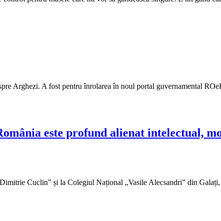
despre Arghezi. A fost pentru înrolarea în noul portal guvernamental RO
omânia este profund alienat intelectual, mo
imitrie Cuclin” și la Colegiul Național „Vasile Alecsandri” din Galați, pr