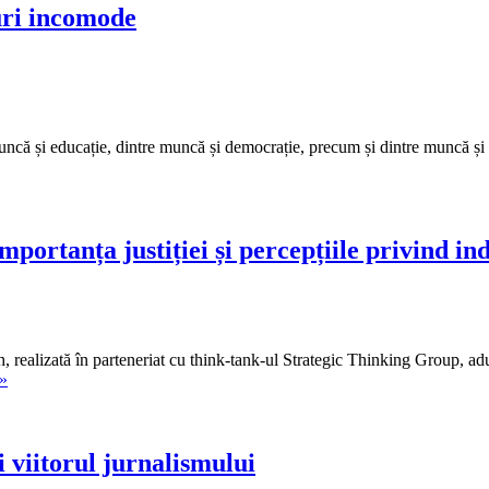
uri incomode
uncă și educație, dintre muncă și democrație, precum și dintre muncă și d
Importanța justiției și percepțiile privind in
realizată în parteneriat cu think-tank-ul Strategic Thinking Group, aduc
Egalitatea
 »
în
fața
legii
–
viitorul jurnalismului
sondaj