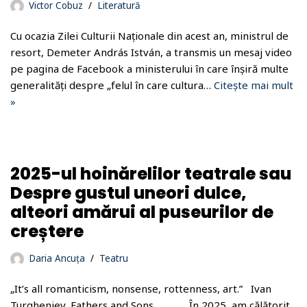
Victor Cobuz
Literatură
Cu ocazia Zilei Culturii Naționale din acest an, ministrul de
resort, Demeter András István, a transmis un mesaj video
pe pagina de Facebook a ministerului în care înșiră multe
generalități despre „felul în care cultura…
Citește mai mult
»
2025-ul hoinărelilor teatrale sau
Despre gustul uneori dulce,
alteori amărui al puseurilor de
creștere
Daria Ancuța
Teatru
„It’s all romanticism, nonsense, rottenness, art.” Ivan
Turgheniev, Fathers and Sons În 2025, am călătorit