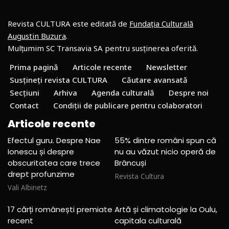
Revista CULTURA este editată de
Fundația Culturală
Augustin Buzura
.
Mulțumim SC Transavia SA pentru susținerea oferită.
Prima pagină
Articole recente
Newsletter
Susțineți revista CULTURA
Căutare avansată
Secțiuni
Arhiva
Agenda culturală
Despre noi
Contact
Condiții de publicare pentru colaboratori
Articole recente
Efectul guru. Despre Nae
55% dintre români spun că
Ionescu și despre
nu au văzut nicio operă de
obscuritatea care trece
Brâncuși
drept profunzime
Revista Cultura
Vali Albinetz
17 cărți românești premiate
Artă și climatologie la Oulu,
recent
capitala culturală