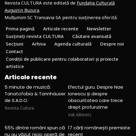
Revista CULTURA este editată de
Fundația Culturală
Augustin Buzura
.
Mulțumim SC Transavia SA pentru susținerea oferită.
Prima pagină
Articole recente
Newsletter
Susțineți revista CULTURA
Căutare avansată
Secțiuni
Arhiva
Agenda culturală
Despre noi
Contact
Condiții de publicare pentru colaboratori și proiecte
artistice
Articole recente
5 minute de muzică:
Efectul guru. Despre Nae
Tanatofobia & Tannhäuser
Ionescu și despre
de S.A.D.O.
obscuritatea care trece
drept profunzime
Revista Cultura
Vali Albinetz
55% dintre români spun că
17 cărți românești premiate
nu au văzut nicio operă de
recent