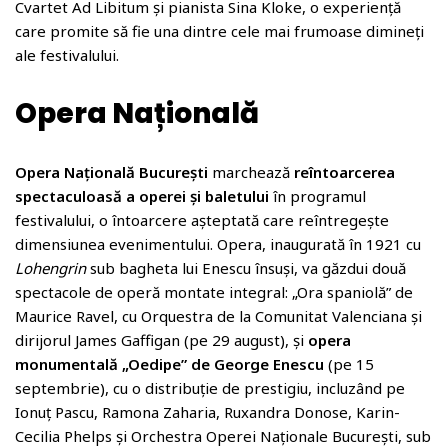
Cvartet Ad Libitum și pianista Sina Kloke, o experiență
care promite să fie una dintre cele mai frumoase dimineți
ale festivalului.
Opera Națională
Opera Națională București
marchează
reîntoarcerea
spectaculoasă a operei și baletului
în programul
festivalului, o întoarcere așteptată care reîntregește
dimensiunea evenimentului. Opera, inaugurată în 1921 cu
Lohengrin
sub bagheta lui Enescu însuși, va găzdui două
spectacole de operă montate integral: „Ora spaniolă” de
Maurice Ravel, cu Orquestra de la Comunitat Valenciana și
dirijorul James Gaffigan (pe 29 august), și
opera
monumentală „Oedipe” de George Enescu
(pe 15
septembrie), cu o distribuție de prestigiu, incluzând pe
Ionuț Pascu, Ramona Zaharia, Ruxandra Donose, Karin-
Cecilia Phelps și Orchestra Operei Naționale București, sub