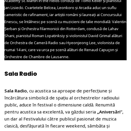
Academy St. Martin in the Fields conduși de Tomo Keller și pianistul
Jan Lisiecki. Cvartetele Belcea, Leonkoro și Arcadia aduc un suflu
cameristic de rafinament, iar artiștii români și laureați ai Concursului
Enescu, se întâlnesc pe scenă cu muzicieni de talie mondială: Valentin
Șerban și Orchestra Filarmonicii din Rotterdam, condusă de Lahav
Shani, pianistul Roman Lopatinksiy și violonistul David Grimal alături
de Orchestra de Cameră Radio sau Hyeonjeong Lee, violonista de
numai 14 ani, care va urca pe scenă alături de Renaud Capuçon și
Orchestre de Chambre de Lausanne.
Sala Radio
Sala Radio
, cu acustica sa aproape de perfecțiune și
încărcătura simbolică de spațiu al orchestrelor radioului
public, aduce în festival o dimensiune caldă. Renumită
pentru acustica sa excelentă, va găzdui seria
„Aniversări”
,
un dar al Festivalului către publicul pasionat de muzica
clasică, desfășurată în fiecare weekend, sâmbăta și