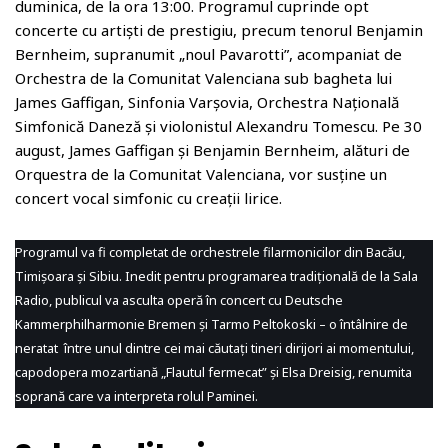
duminica, de la ora 13:00. Programul cuprinde opt
concerte cu artiști de prestigiu, precum tenorul Benjamin
Bernheim, supranumit „noul Pavarotti”, acompaniat de
Orchestra de la Comunitat Valenciana sub bagheta lui
James Gaffigan, Sinfonia Varșovia, Orchestra Națională
Simfonică Daneză și violonistul Alexandru Tomescu. Pe 30
august, James Gaffigan și Benjamin Bernheim, alături de
Orquestra de la Comunitat Valenciana, vor susține un
concert vocal simfonic cu creații lirice.
Programul va fi completat de orchestrele filarmonicilor din Bacău,
Timișoara și Sibiu. Inedit pentru programarea tradițională de la Sala
Radio, publicul va asculta operă în concert cu Deutsche
Kammerphilharmonie Bremen și Tarmo Peltokoski – o întâlnire de
neratat între unul dintre cei mai căutați tineri dirijori ai momentului,
capodopera mozartiană „Flautul fermecat” și Elsa Dreisig, renumita
soprană care va interpreta rolul Paminei.