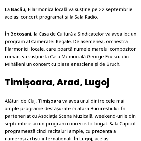
La
Bacău
, Filarmonica locală va susține pe 22 septembrie
același concert programat și la Sala Radio.
În
Botoșani
, la Casa de Cultură a Sindicatelor va avea loc un
program al Cameratei Regale. De asemenea, orchestra
filarmonicii locale, care poartă numele marelui compozitor
român, va susține la Casa Memorială George Enescu din
Mihăileni un concert cu piese enesciene și de Bruch.
Timișoara, Arad, Lugoj
Alături de Cluj,
Timișoara
va avea unul dintre cele mai
ample programe desfășurate în afara Bucureștiului. În
parteneriat cu Asociația Scena Muzicală, weekend-urile din
septembrie au un program concertistic bogat. Sala Capitol
programează cinci recitaluri ample, cu prezența a
numeroși artiști internaționali. În
Lugoj
, același