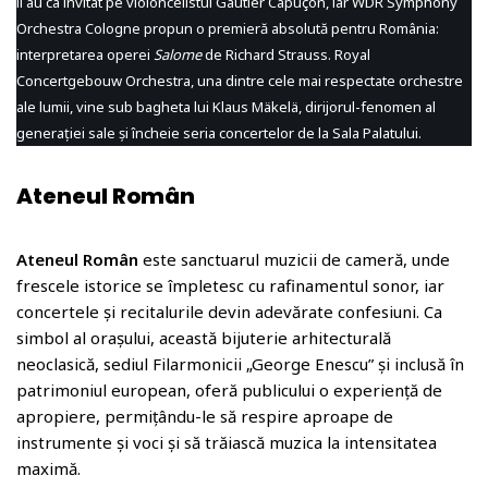
îl au ca invitat pe violoncelistul Gautier Capuçon, iar WDR Symphony
Orchestra Cologne propun o premieră absolută pentru România:
interpretarea operei
Salome
de Richard Strauss. Royal
Concertgebouw Orchestra, una dintre cele mai respectate orchestre
ale lumii, vine sub bagheta lui Klaus Mäkelä, dirijorul-fenomen al
generației sale și încheie seria concertelor de la Sala Palatului.
Ateneul Român
Ateneul Român
este sanctuarul muzicii de cameră, unde
frescele istorice se împletesc cu rafinamentul sonor, iar
concertele și recitalurile devin adevărate confesiuni. Ca
simbol al orașului, această bijuterie arhitecturală
neoclasică, sediul Filarmonicii „George Enescu” și inclusă în
patrimoniul european, oferă publicului o experiență de
apropiere, permițându-le să respire aproape de
instrumente și voci și să trăiască muzica la intensitatea
maximă.