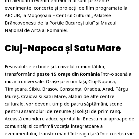
În calendarul evenimentelor mai sunt prezente
evenimente, concerte și proiecții de film programate la
ARCUB, la Mogoșoaia – Centrul Cultural „Palatele
Brâncovenești de la Porțile Bucureștiului” și Muzeul
Național de Artă al României.
Cluj-Napoca și Satu Mare
Festivalul se extinde și la nivelul comunităților,
transformând
peste 15 orașe din România
într-o scenă a
muzicii universale. Orașe precum Iași, Cluj-Napoca,
Timișoara, Sibiu, Brașov, Constanța, Oradea, Arad, Târgu
Mureș, Craiova și Satu Mare, alături de alte centre
culturale, vor deveni, timp de patru săptămâni, scene
pentru ansambluri de renume și soliști de prim rang.
Această extindere aduce spiritul lui Enescu mai aproape de
comunități și confirmă vocația integratoare a
evenimentului, transformând întreaga țară într-o rețea vie