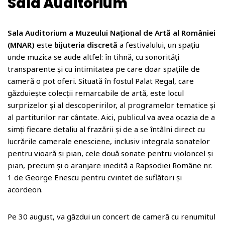
Sala Auditorium
Sala Auditorium a Muzeului Național de Artă al României
(MNAR)
este
bijuteria discretă
a festivalului, un spațiu
unde muzica se aude altfel: în tihnă, cu sonorități
transparente și cu intimitatea pe care doar spațiile de
cameră o pot oferi. Situată în fostul Palat Regal, care
găzduiește colecții remarcabile de artă, este locul
surprizelor și al descoperirilor, al programelor tematice și
al partiturilor rar cântate. Aici, publicul va avea ocazia de a
simți fiecare detaliu al frazării și de a se întâlni direct cu
lucrările camerale enesciene, inclusiv integrala sonatelor
pentru vioară și pian, cele două sonate pentru violoncel și
pian, precum și o aranjare inedită a Rapsodiei Române nr.
1 de George Enescu pentru cvintet de suflători și
acordeon.
Pe 30 august, va găzdui un concert de cameră cu renumitul