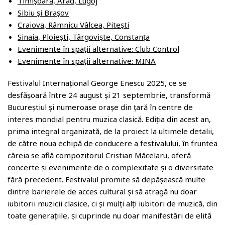
o
Timișoara, Arad, Lugoj
Sibiu și Brașov
m
Craiova, Râmnicu Vâlcea, Pitești
Sinaia, Ploiești, Târgoviște, Constanța
Evenimente în spații alternative: Club Control
Evenimente în spații alternative: MINA
Festivalul Internațional George Enescu 2025, ce se
desfășoară între 24 august și 21 septembrie, transformă
Bucureștiul și numeroase orașe din țară în centre de
interes mondial pentru muzica clasică. Ediția din acest an,
prima integral organizată, de la proiect la ultimele detalii,
de către noua echipă de conducere a festivalului, în fruntea
căreia se află compozitorul Cristian Măcelaru, oferă
concerte și evenimente de o complexitate și o diversitate
fără precedent. Festivalul promite să depășească multe
dintre barierele de acces cultural și să atragă nu doar
iubitorii muzicii clasice, ci și mulți alți iubitori de muzică, din
toate generațiile, și cuprinde nu doar manifestări de elită