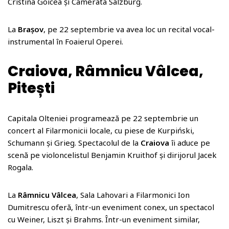
Cristina Goicea și Camerata Salzburg.
La
Brașov
, pe 22 septembrie va avea loc un recital vocal-
instrumental în Foaierul Operei.
Craiova, Râmnicu Vâlcea,
Pitești
Capitala Olteniei programează pe 22 septembrie un
concert al Filarmonicii locale, cu piese de Kurpiński,
Schumann și Grieg. Spectacolul de la
Craiova
îi aduce pe
scenă pe violoncelistul Benjamin Kruithof și dirijorul Jacek
Rogala.
La
Râmnicu Vâlcea
, Sala Lahovari a Filarmonici Ion
Dumitrescu oferă, într-un eveniment conex, un spectacol
cu Weiner, Liszt și Brahms. Într-un eveniment similar,