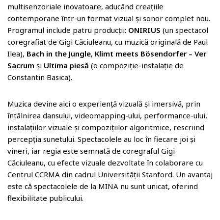
multisenzoriale inovatoare, aducând creațiile
contemporane într-un format vizual și sonor complet nou.
Programul include patru producții:
ONIRIUS
(un spectacol
coregrafiat de Gigi Căciuleanu, cu muzică originală de Paul
Ilea),
Bach in the Jungle
,
Klimt meets Bösendorfer – Ver
Sacrum
și
Ultima piesă
(o compoziție-instalație de
Constantin Basica).
Muzica devine aici o experiență vizuală și imersivă, prin
întâlnirea dansului, videomapping-ului, performance-ului,
instalațiilor vizuale și compozițiilor algoritmice, rescriind
percepția sunetului. Spectacolele au loc în fiecare joi și
vineri, iar regia este semnată de coregraful Gigi
Căciuleanu, cu efecte vizuale dezvoltate în colaborare cu
Centrul CCRMA din cadrul Universității Stanford. Un avantaj
este că spectacolele de la MINA nu sunt unicat, oferind
flexibilitate publicului.