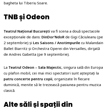
bagheta lui Tiberiu Soare.
TNB și Odeon
Teatrul Național București
va fi scena a două spectacole
excepționale de dans:
DinDor’NdoR
de Gigi Căciuleanu (pe
2 septembrie) și
Les Saisons / Anotimpurile
cu Malandain
Ballet Biarritz și Orchestra Operei din Versailles, dirijată
de Andres Gabetta (pe 9 septembrie).
La
Teatrul Odeon – Sala Majestic
, singura sală din Europa
cu plafon mobil, cei mai mici spectatori sunt așteptați la
patru concerte pentru copii
, organizate în fiecare
duminică, menite să le trezească pasiunea pentru muzica
clasică.
Alte săli și spații din