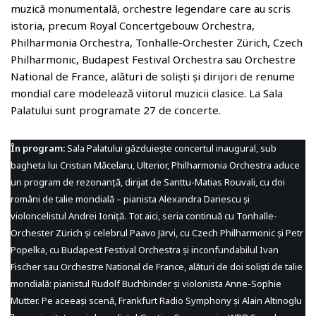
muzică monumentală, orchestre legendare care au scris
istoria, precum Royal Concertgebouw Orchestra,
Philharmonia Orchestra, Tonhalle-Orchester Zürich, Czech
Philharmonic, Budapest Festival Orchestra sau Orchestre
National de France, alături de soliști și dirijori de renume
mondial care modelează viitorul muzicii clasice. La Sala
Palatului sunt programate 27 de concerte.
În program:
Sala Palatului găzduiește concertul inaugural, sub
bagheta lui Cristian Măcelaru, Ulterior, Philharmonia Orchestra aduce
un program de rezonanță, dirijat de Santtu-Matias Rouvali, cu doi
români de talie mondială – pianista Alexandra Dariescu și
violoncelistul Andrei Ioniță. Tot aici, seria continuă cu Tonhalle-
Orchester Zürich și celebrul Paavo Järvi, cu Czech Philharmonic și Petr
Popelka, cu Budapest Festival Orchestra și inconfundabilul Ivan
Fischer sau Orchestre National de France, alături de doi soliști de talie
mondială: pianistul Rudolf Buchbinder și violonista Anne-Sophie
Mutter. Pe aceeași scenă, Frankfurt Radio Symphony și Alain Altinoglu