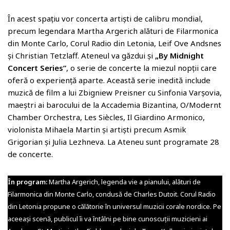
În acest spațiu vor concerta artiști de calibru mondial,
precum legendara Martha Argerich alături de Filarmonica
din Monte Carlo, Corul Radio din Letonia, Leif Ove Andsnes
și Christian Tetzlaff. Ateneul va găzdui și
„By Midnight
Concert Series”
, o serie de concerte la miezul nopții care
oferă o experiență aparte. Această serie inedită include
muzică de film a lui Zbigniew Preisner cu Sinfonia Varșovia,
maeștri ai barocului de la Accademia Bizantina, O/Modernt
Chamber Orchestra, Les Siècles, Il Giardino Armonico,
violonista Mihaela Martin și artiști precum Asmik
Grigorian și Julia Lezhneva. La Ateneu sunt programate 28
de concerte.
În program:
Martha Argerich, legenda vie a pianului, alături de
Filarmonica din Monte Carlo, condusă de Charles Dutoit. Corul Radio
din Letonia propune o călătorie în universul muzicii corale nordice. Pe
aceeași scenă, publicul îi va întâlni pe bine cunoscuții muzicieni ai