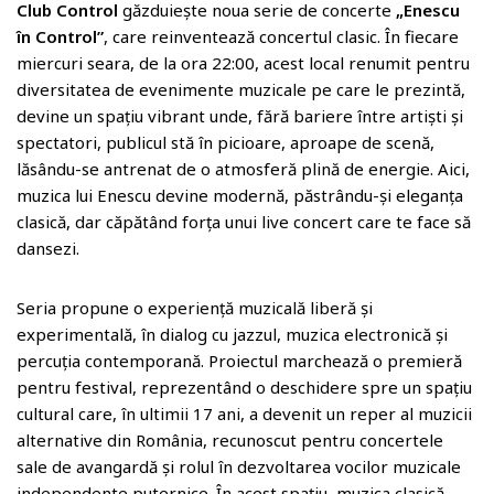
Club Control
găzduiește noua serie de concerte
„Enescu
în Control”
, care reinventează concertul clasic. În fiecare
miercuri seara, de la ora 22:00, acest local renumit pentru
diversitatea de evenimente muzicale pe care le prezintă,
devine un spațiu vibrant unde, fără bariere între artiști și
spectatori, publicul stă în picioare, aproape de scenă,
lăsându-se antrenat de o atmosferă plină de energie. Aici,
muzica lui Enescu devine modernă, păstrându-și eleganța
clasică, dar căpătând forța unui live concert care te face să
dansezi.
Seria propune o experiență muzicală liberă și
experimentală, în dialog cu jazzul, muzica electronică și
percuția contemporană. Proiectul marchează o premieră
pentru festival, reprezentând o deschidere spre un spațiu
cultural care, în ultimii 17 ani, a devenit un reper al muzicii
alternative din România, recunoscut pentru concertele
sale de avangardă și rolul în dezvoltarea vocilor muzicale
independente puternice. În acest spațiu, muzica clasică