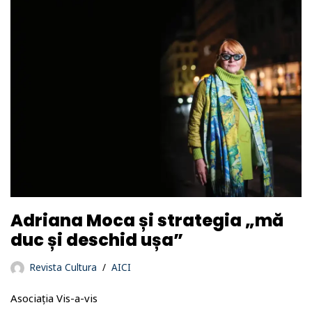
Adriana Moca și strategia „mă
duc și deschid ușa”
Revista Cultura
AICI
Asociația Vis-a-vis