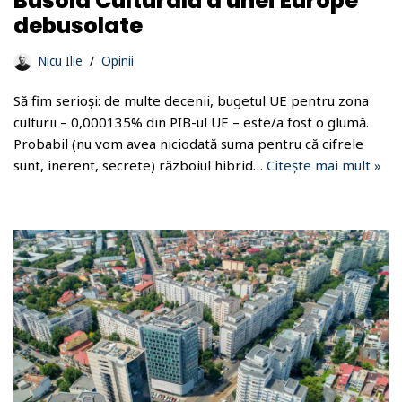
Busola Culturală a unei Europe
debusolate
Nicu Ilie
Opinii
Să fim serioși: de multe decenii, bugetul UE pentru zona
culturii – 0,000135% din PIB-ul UE – este/a fost o glumă.
Probabil (nu vom avea niciodată suma pentru că cifrele
sunt, inerent, secrete) războiul hibrid…
Citește mai mult »