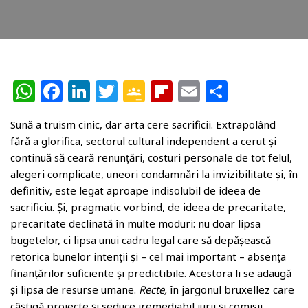
W
F
Li
T
G
Fl
E
P
h
a
n
w
o
ip
m
ar
Sună a truism cinic, dar arta cere sacrificii. Extrapolând
at
c
k
itt
o
b
ai
ta
fără a glorifica, sectorul cultural independent a cerut și
s
e
e
e
gl
o
l
je
continuă să ceară renunțări, costuri personale de tot felul,
A
b
dI
r
e
ar
az
alegeri complicate, uneori condamnări la invizibilitate și, în
definitiv, este legat aproape indisolubil de ideea de
p
o
n
Cl
d
ă
sacrificiu. Și, pragmatic vorbind, de ideea de precaritate,
p
o
a
precaritate declinată în multe moduri: nu doar lipsa
k
ss
bugetelor, ci lipsa unui cadru legal care să depășească
retorica bunelor intenții și – cel mai important – absența
r
finanțărilor suficiente și predictibile. Acestora li se adaugă
o
și lipsa de resurse umane.
Recte,
în jargonul bruxellez care
câștigă proiecte și seduce iremediabil jurii și comisii,