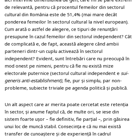
de relevantă, pentru că procentul femeilor din sectorul
cultural din România este de 51,4% (mai mare decât
ponderea femeilor în sectorul cultural la nivel european).
Cum arată o astfel de alegere, ce tipuri de renunțări
presupune în cazul femeilor din sectorul independent? Cât
de complicată e, de fapt, această alegere când ambii
parteneri dintr-un cuplu activează în sectorul
independent? Evident, sunt întrebări care nu preocupă în
mod onest pe nimeni, pentru că fie nu există mize
electorale puternice (sectorul cultural independent e
sui-
generis
anti-establishment),
fie, pur și simplu, par non-
probleme, subiecte triviale pe agenda politică și publică.
Un alt aspect care ar merita poate cercetat este retenția
în sector, și anume faptul că, de multe ori, se iese din
sistem foarte ușor – fie definitiv, fie parțial –, prin găsirea
unui loc de muncă stabil. Consecința e că nu mai există
transfer de cunoaștere și de experiență în cadrul