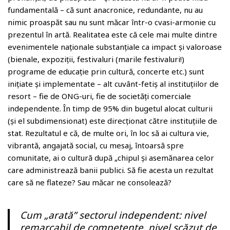
fundamentală – că sunt anacronice, redundante, nu au
nimic proaspăt sau nu sunt măcar într-o cvasi-armonie cu
prezentul în artă. Realitatea este că cele mai multe dintre
evenimentele naționale substanțiale ca impact și valoroase
(bienale, expoziții, festivaluri (marile festivaluri!)
programe de educație prin cultură, concerte etc.) sunt
inițiate și implementate – alt cuvânt-fetiș al instituțiilor de
resort – fie de ONG-uri, fie de societăți comerciale
independente. În timp de 95% din bugetul alocat culturii
(și el subdimensionat) este direcționat către instituțiile de
stat. Rezultatul e că, de multe ori, în loc să ai cultura vie,
vibrantă, angajată social, cu mesaj, întoarsă spre
comunitate, ai o cultură după „chipul și asemănarea celor
care administrează banii publici. Să fie acesta un rezultat
care să ne flateze? Sau măcar ne consolează?
Cum „arată” sectorul independent: nivel
remarcabil de competențe, nivel scăzut de