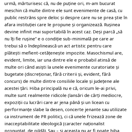
urmă, mărturisesc că, nu de puține ori, m-am bucurat
meschin că multe dintre ele sunt evenimente de casă, cu
public restrâns spre deloc și despre care nu se prea știe în
afara instituției care le propune și organizează. Rușinea
devine infinit mai suportabilă în acest caz. Deși parcă „să
nu îți fie rușine” e o condiție sub-minimală pe care ar
trebui să o îndeplinească un act artistic pentru care
plătești mefient-cetățenește impozite. Masochismul are,
evident, limite, iar una dintre ele e probabil atinsă de
multe ori când asiști la unele evenimente curatoriate și
bugetate (discreționar, fără criterii și, evident, fără
concurs) de multe dintre consiliile locale și județene ale
acestei țări. Hiba principală nu e că, oricum le-ai privi,
multe sunt realmente ridicole (lansări de cărți mediocre,
expoziții cu lucrări care ar jena până și un licean cu
performanțe slabe la desen, concerte jenante sau utilizate
ca instrument de PR politic), ci că unele frizează zone de
inacceptabilitate ideologică (caracter naționalist
pronunțat, de pildă). Sau – și aceasta nu ar fi poate hiba