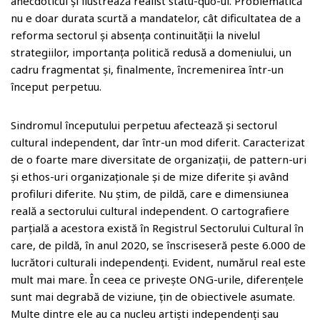
anecdoticul și ilustrează realist statu-quo-ul. Problematică
nu e doar durata scurtă a mandatelor, cât dificultatea de a
reforma sectorul și absența continuității la nivelul
strategiilor, importanța politică redusă a domeniului, un
cadru fragmentat și, finalmente, încremenirea într-un
început perpetuu.
Sindromul începutului perpetuu afectează și sectorul
cultural independent, dar într-un mod diferit. Caracterizat
de o foarte mare diversitate de organizații, de pattern-uri
și ethos-uri organizaționale și de mize diferite și având
profiluri diferite. Nu știm, de pildă, care e dimensiunea
reală a sectorului cultural independent. O cartografiere
parțială a acestora există în Registrul Sectorului Cultural în
care, de pildă, în anul 2020, se înscriseseră peste 6.000 de
lucrători culturali independenți. Evident, numărul real este
mult mai mare. În ceea ce privește ONG-urile, diferențele
sunt mai degrabă de viziune, țin de obiectivele asumate.
Multe dintre ele au ca nucleu artiști independenți sau