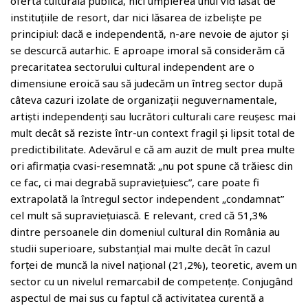
oferta culturală publică, nici umplerea unui vid lăsat de
instituțiile de resort, dar nici lăsarea de izbeliște pe
principiul: dacă e independentă, n-are nevoie de ajutor și
se descurcă autarhic. E aproape imoral să considerăm că
precaritatea sectorului cultural independent are o
dimensiune eroică sau să judecăm un întreg sector după
câteva cazuri izolate de organizații neguvernamentale,
artiști independenți sau lucrători culturali care reușesc mai
mult decât să reziste într-un context fragil și lipsit total de
predictibilitate. Adevărul e că am auzit de mult prea multe
ori afirmația cvasi-resemnată: „nu pot spune că trăiesc din
ce fac, ci mai degrabă supraviețuiesc”, care poate fi
extrapolată la întregul sector independent „condamnat”
cel mult să supraviețuiască. E relevant, cred că 51,3%
dintre persoanele din domeniul cultural din România au
studii superioare, substanțial mai multe decât în cazul
forței de muncă la nivel național (21,2%), teoretic, avem un
sector cu un nivelul remarcabil de competențe. Conjugând
aspectul de mai sus cu faptul că activitatea curentă a