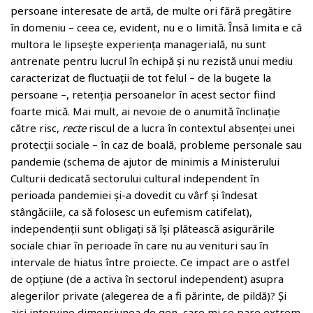
persoane interesate de artă, de multe ori fără pregătire
în domeniu – ceea ce, evident, nu e o limită. Însă limita e că
multora le lipsește experiența managerială, nu sunt
antrenate pentru lucrul în echipă și nu rezistă unui mediu
caracterizat de fluctuații de tot felul – de la bugete la
persoane –, retenția persoanelor în acest sector fiind
foarte mică. Mai mult, ai nevoie de o anumită înclinație
către risc,
recte
riscul de a lucra în contextul absenței unei
protecții sociale – în caz de boală, probleme personale sau
pandemie (schema de ajutor de minimis a Ministerului
Culturii dedicată sectorului cultural independent în
perioada pandemiei și-a dovedit cu vârf și îndesat
stângăciile, ca să folosesc un eufemism catifelat),
independenții sunt obligați să își plătească asigurările
sociale chiar în perioade în care nu au venituri sau în
intervale de hiatus între proiecte. Ce impact are o astfel
de opțiune (de a activa în sectorul independent) asupra
alegerilor private (alegerea de a fi părinte, de pildă)? Și
aici intervine dimensiunea de gen, care mi se pare extrem