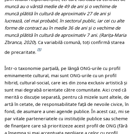
muncă au o vârstă medie de 49 de ani și o vechime de
muncă plătită în cultură de aproximativ 27 de ani și
lucrează, cel mai probabil, în sectorul public, iar cei cu alte
forme de contract au în medie 36 de ani și o vechime de
muncă plătită în cultură de aproximativ 7 ani. (Rariţa-Maria
Zbranca, 2020
). Ca variabilă comună, toți confirmă starea
[1]
de precaritate.
Într-o taxonomie parțială, pe lângă ONG-urile cu profil
eminamente cultural, mai sunt ONG-urile cu un profil
hibrid, cultural-social, care ies din zona exclusiv artistică și
sunt mai degrabă orientate către comunitate. Aici cred că
merită o discuție separată, pentru că mizele sunt altele, de
artă în cetate, de responsabilitate față de nevoile civice, în
fond, de asumare a unei agende publice. În acest caz, mi se
par vitale parteneriatele cu instituțiile publice sau scheme
de finanțare care să prioritizeze acest profil de ONG (fără
a însemna și mai accentuata neglijare a celor cu profil