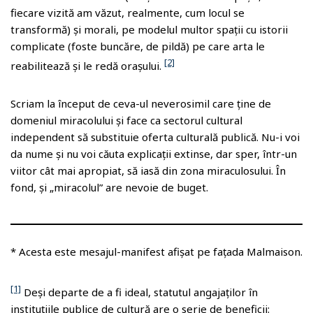
fiecare vizită am văzut, realmente, cum locul se
transformă) și morali, pe modelul multor spații cu istorii
complicate (foste buncăre, de pildă) pe care arta le
[2]
reabilitează și le redă orașului.
Scriam la început de ceva-ul neverosimil care ține de
domeniul miracolului și face ca sectorul cultural
independent să substituie oferta culturală publică. Nu-i voi
da nume și nu voi căuta explicații extinse, dar sper, într-un
viitor cât mai apropiat, să iasă din zona miraculosului. În
fond, și „miracolul” are nevoie de buget.
* Acesta este mesajul-manifest afișat pe fațada Malmaison.
[1]
Deși departe de a fi ideal, statutul angajaților în
instituțiile publice de cultură are o serie de beneficii: