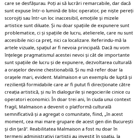
care se desfășurau. Poți ai să lucrări remarcabile, dar dacă
sunt expuse într-o lumină de bloc operator, pe niște pereți
scorojiți sau într-un loc inaccesibil, emoțiile și mizele
artistice sunt diluate. Și nu doar spațiile de expunere sunt
problematice, ci și spațiile de lucru, atelierele, care nu sunt
accesibile nici ca preț, nici ca localizare. Referindu-mă la
artele vizuale, spațiul ar fi nevoia principală. Dacă nu vom
înțelege pragmatismul acestei nevoi și cât de importante
sunt spațiile de lucru și de expunere, dezvoltarea culturală
a orașelor devine chestionabilă. Și nu mă refer doar la
orașele mari, evident. Malmaison e un exemplu de luptă și
reziliență formidabile care ar fi putut fi direcționate către
creația artistică, și nu în dialogurile și negocierile cinice cu
operatori economici. În doar trei ani, în ciuda unui context
fragil, Malmaison a devenit o platformă culturală
semnificativă și a agregat o comunitate, fiind, „în acest
moment, cea mai mare grupare de acest gen din București
și din țară”. Reabilitatea Malmaison a fost nu doar în
termeni administrativi (artiștii au investit în spațiu, la