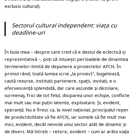
exclusiv cultural).
Sectorul cultural independent: viața cu
deadline-uri
În bula mea – despre care cred că e destul de eclectică și
reprezentativă –, poți să intuiești perioadele de dinaintea
termenelor-limită de depunere a proiectelor AFCN. În
primul rând, toată lumea scrie „la proiect”, bugetează,
caută resurse, instituții partenere, spații, invitați, e o
efervescență splendidă, dar care ascunde și dezolare,
surmenaj, frici de tot felul, disiparea unor echipe, conflicte
mai mult sau mai puțin latente, exploatare. Și, evident,
speranță. Nu e firesc ca, la nivel naţional, principalul reper
de predictibilitate să fie AFCN, iar sumele să fie mult mai
mici, evident, decât nevoile unui sector atât de dinamic și
de divers. Mă întreb – retoric, evident – cum ar arăta viața