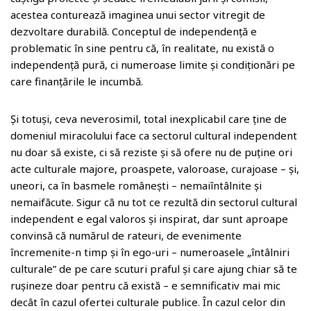
o
acestea conturează imaginea unui sector vitregit de
m
dezvoltare durabilă. Conceptul de independență e
problematic în sine pentru că, în realitate, nu există o
independență pură, ci numeroase limite și condiționări pe
care finanțările le incumbă.
Și totuși, ceva neverosimil, total inexplicabil care ține de
domeniul miracolului face ca sectorul cultural independent
nu doar să existe, ci să reziste și să ofere nu de puține ori
acte culturale majore, proaspete, valoroase, curajoase – și,
uneori, ca în basmele românești – nemaiîntâlnite și
nemaifăcute. Sigur că nu tot ce rezultă din sectorul cultural
independent e egal valoros și inspirat, dar sunt aproape
convinsă că numărul de rateuri, de evenimente
încremenite-n timp și în ego-uri – numeroasele „întâlniri
culturale” de pe care scuturi praful și care ajung chiar să te
rușineze doar pentru că există – e semnificativ mai mic
decât în cazul ofertei culturale publice. În cazul celor din