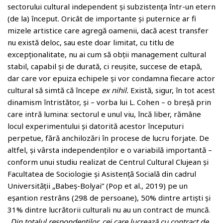
sectorului cultural independent și subzistența într-un etern
(de la) început. Oricât de importante și puternice ar fi
mizele artistice care agregă oamenii, dacă acest transfer
nu există deloc, sau este doar limitat, cu titlu de
excepționalitate, nu ai cum să obții management cultural
stabil, capabil și de durată, ci reușite, succese de etapă,
dar care vor epuiza echipele și vor condamna fiecare actor
cultural să simtă că începe
ex nihil.
Există, sigur, în tot acest
dinamism întristător, și – vorba lui L. Cohen – o breșă prin
care intră lumina: sectorul e unul viu, încă liber, rămâne
locul experimentului și datorită acestor începuturi
perpetue, fără anchilozări în procese de lucru forjate. De
altfel, și vârsta independenților e o variabilă importantă –
conform unui studiu realizat de Centrul Cultural Clujean și
Facultatea de Sociologie și Asistență Socială din cadrul
Universității „Babeș-Bolyai” (Pop et al., 2019) pe un
eșantion restrâns (298 de persoane), 50% dintre artiști și
31% dintre lucrătorii culturali nu au un contract de muncă.
„
Din totalul respondenților, cei care lucrează cu contract de