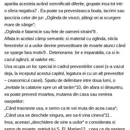
aparitia acesteia având semnificatii diferite, grupate insa tot intr-
o sfera negativa7 . Ea poate sa prevesteasca boala, lacrimi sau
ipocrizia celor din jur: „Oglinda de visezi, plângi ori ai scurgere
mare de sânge“;
„Oglinda e fatarnicie sau fete de oameni straini“8 .
Aflata in acelasi câmp semantic si material cu oglinda, sticla
ferestrelor si a usilor devine prevestitoare de moarte atunci când
se sparge fara motiv9 . Deteriorarea lor e ireparabila, ca si in
cazul oglinzii, al oalelor etc.
Usa ocupa un loc special in cadrul prevestirilor casei (s-a vazut
deja, la inceputul acestui capitol, legatura ei cu un alt prevestitor
– ceasornicul casei). Spatiu de delimitare intre doua lumi, o
„invitatie la calatorie spre un alt tarâm“10, din afara si dinauntru,
ea poate prevesti moartea, mutarea din casa sau venirea
oaspetilor:
„Când trasneste usa, e semn ca te vei muta din acea casa“;
„Când usa se deschide singura, are sa-ti vina cineva“11 .
Insa, aceeasi „deschidere de sine a usilor“ e considerata si
semn de moarte, potrivit lui S. Fl. Marian12 , ceea ce da nastere