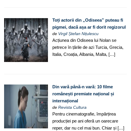
Toți actorii din „Odiseea” puteau fi
pigmei, dacă așa ar fi dorit regizorul
de
Virgil Ștefan Nițulescu
Acțiunea din Odiseea lui Nolan se
petrece în țările de azi Turcia, Grecia,
Italia, Croația, Albania, Malta, […]
Din vară până-n vară: 10 filme
românești premiate național și
internațional
de
Revista Cultura
Pentru cinematografie, împărțirea
producției pe ani oferă un oarecare
reper, dar nu cel mai bun. Chiar și […]