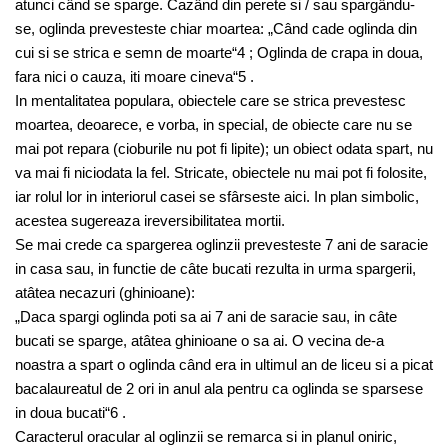
atunci când se sparge. Cazând din perete si / sau spargându-
se, oglinda prevesteste chiar moartea: „Când cade oglinda din
cui si se strica e semn de moarte“4 ; Oglinda de crapa in doua,
fara nici o cauza, iti moare cineva“5 .
In mentalitatea populara, obiectele care se strica prevestesc
moartea, deoarece, e vorba, in special, de obiecte care nu se
mai pot repara (cioburile nu pot fi lipite); un obiect odata spart, nu
va mai fi niciodata la fel. Stricate, obiectele nu mai pot fi folosite,
iar rolul lor in interiorul casei se sfârseste aici. In plan simbolic,
acestea sugereaza ireversibilitatea mortii.
Se mai crede ca spargerea oglinzii prevesteste 7 ani de saracie
in casa sau, in functie de câte bucati rezulta in urma spargerii,
atâtea necazuri (ghinioane):
„Daca spargi oglinda poti sa ai 7 ani de saracie sau, in câte
bucati se sparge, atâtea ghinioane o sa ai. O vecina de-a
noastra a spart o oglinda când era in ultimul an de liceu si a picat
bacalaureatul de 2 ori in anul ala pentru ca oglinda se sparsese
in doua bucati“6 .
Caracterul oracular al oglinzii se remarca si in planul oniric,