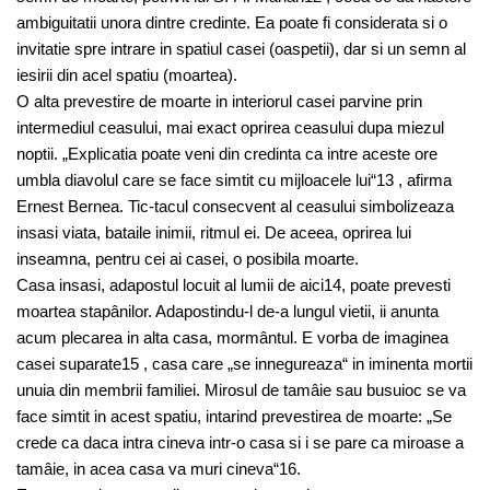
ambiguitatii unora dintre credinte. Ea poate fi considerata si o
invitatie spre intrare in spatiul casei (oaspetii), dar si un semn al
iesirii din acel spatiu (moartea).
O alta prevestire de moarte in interiorul casei parvine prin
intermediul ceasului, mai exact oprirea ceasului dupa miezul
noptii. „Explicatia poate veni din credinta ca intre aceste ore
umbla diavolul care se face simtit cu mijloacele lui“13 , afirma
Ernest Bernea. Tic-tacul consecvent al ceasului simbolizeaza
insasi viata, bataile inimii, ritmul ei. De aceea, oprirea lui
inseamna, pentru cei ai casei, o posibila moarte.
Casa insasi, adapostul locuit al lumii de aici14, poate prevesti
moartea stapânilor. Adapostindu-l de-a lungul vietii, ii anunta
acum plecarea in alta casa, mormântul. E vorba de imaginea
casei suparate15 , casa care „se innegureaza“ in iminenta mortii
unuia din membrii familiei. Mirosul de tamâie sau busuioc se va
face simtit in acest spatiu, intarind prevestirea de moarte: „Se
crede ca daca intra cineva intr-o casa si i se pare ca miroase a
tamâie, in acea casa va muri cineva“16.