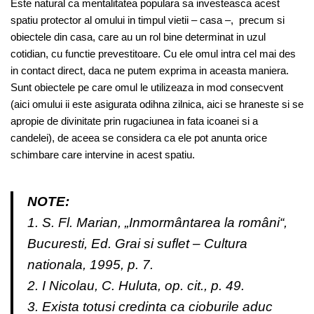
Este natural ca mentalitatea populara sa investeasca acest
spatiu protector al omului in timpul vietii – casa –, precum si
obiectele din casa, care au un rol bine determinat in uzul
cotidian, cu functie prevestitoare. Cu ele omul intra cel mai des
in contact direct, daca ne putem exprima in aceasta maniera.
Sunt obiectele pe care omul le utilizeaza in mod consecvent
(aici omului ii este asigurata odihna zilnica, aici se hraneste si se
apropie de divinitate prin rugaciunea in fata icoanei si a
candelei), de aceea se considera ca ele pot anunta orice
schimbare care intervine in acest spatiu.
NOTE:
1. S. Fl. Marian, „Inmormântarea la români“,
Bucuresti, Ed. Grai si suflet – Cultura
nationala, 1995, p. 7.
2. I Nicolau, C. Huluta, op. cit., p. 49.
3. Exista totusi credinta ca cioburile aduc