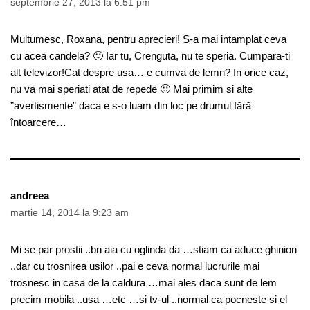
septembrie 27, 2013 la 6:51 pm
Multumesc, Roxana, pentru aprecieri! S-a mai intamplat ceva
cu acea candela? 🙂 Iar tu, Crenguta, nu te speria. Cumpara-ti
alt televizor!Cat despre usa… e cumva de lemn? In orice caz,
nu va mai speriati atat de repede 🙂 Mai primim si alte
”avertismente” daca e s-o luam din loc pe drumul fără
întoarcere…
andreea
martie 14, 2014 la 9:23 am
Mi se par prostii ..bn aia cu oglinda da …stiam ca aduce ghinion
..dar cu trosnirea usilor ..pai e ceva normal lucrurile mai
trosnesc in casa de la caldura …mai ales daca sunt de lem
precim mobila ..usa …etc …si tv-ul ..normal ca pocneste si el