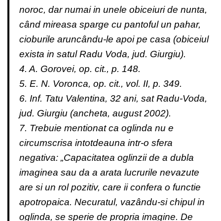
noroc, dar numai in unele obiceiuri de nunta,
când mireasa sparge cu pantoful un pahar,
cioburile aruncându-le apoi pe casa (obiceiul
exista in satul Radu Voda, jud. Giurgiu).
4. A. Gorovei, op. cit., p. 148.
5. E. N. Voronca, op. cit., vol. II, p. 349.
6. Inf. Tatu Valentina, 32 ani, sat Radu-Voda,
jud. Giurgiu (ancheta, august 2002).
7. Trebuie mentionat ca oglinda nu e
circumscrisa intotdeauna intr-o sfera
negativa: „Capacitatea oglinzii de a dubla
imaginea sau da a arata lucrurile nevazute
are si un rol pozitiv, care ii confera o functie
apotropaica. Necuratul, vazându-si chipul in
oglinda, se sperie de propria imagine. De