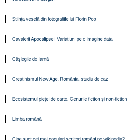
Știința veselă din fotografiile lui Florin Pop
Cavalerii Apocalipsei. Variatiuni pe o imagine data
Câşlegile de Iarnă
Creștinismul New Age. România, studiu de caz
Ecosistemul pieței de carte. Genurile fiction și non-fiction
Limba română
Cine sunt cei mai populari scriitori români pe wikipedia?