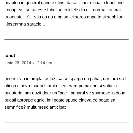
noaptea in general cand e stins..daca il tinem ziua in functiune
..noaptea i se raceste tubul so celulele din el ..normal ca mai
trosneste…:)…stiu ca nu e bn sa iei sarea dupa tn si scobitori
..inseamna saracie …
ionut
iunie 28, 2014 la 7:14 pm
mie mi s-a intamplat astazi sa se sparga un pahar, dar fara sa-l
atinga cineva. pur si simplu…eu eram pe balcon si sotia in
bucatarie, am auzit doar un ”poc”. paharul se sparsese in doua
bucati aproape egale. imi poate spune cineva ce poate sa
semnifice? multumesc anticipat