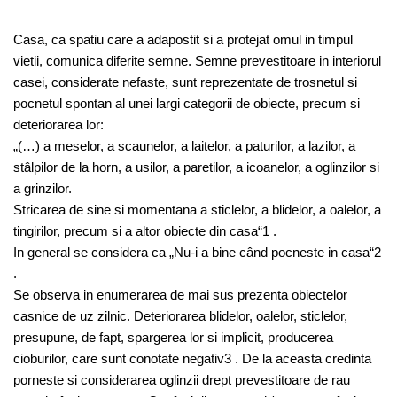
Casa, ca spatiu care a adapostit si a protejat omul in timpul
vietii, comunica diferite semne. Semne prevestitoare in interiorul
casei, considerate nefaste, sunt reprezentate de trosnetul si
pocnetul spontan al unei largi categorii de obiecte, precum si
deteriorarea lor:
„(…) a meselor, a scaunelor, a laitelor, a paturilor, a lazilor, a
stâlpilor de la horn, a usilor, a paretilor, a icoanelor, a oglinzilor si
a grinzilor.
Stricarea de sine si momentana a sticlelor, a blidelor, a oalelor, a
tingirilor, precum si a altor obiecte din casa“1 .
In general se considera ca „Nu-i a bine când pocneste in casa“2
.
Se observa in enumerarea de mai sus prezenta obiectelor
casnice de uz zilnic. Deteriorarea blidelor, oalelor, sticlelor,
presupune, de fapt, spargerea lor si implicit, producerea
cioburilor, care sunt conotate negativ3 . De la aceasta credinta
porneste si considerarea oglinzii drept prevestitoare de rau