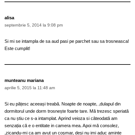
alisa
septembrie 5, 2014 la 9:08 pm
Si mi se intampla de sa aud pasi pe parchet sau sa trosneasca!
Este cumplit!
munteanu mariana
aprilie 5, 2015 la 11:48 am
Si eu pățesc aceeași treabă. Noapte de noapte, ,dulapul din
dormitorul unde dorm trosnește foarte tare. Mă trezesc speriată
ca nu știu ce s-a intamplat. Aprind veioza si câteodată am
senzația că e o entitate in camera mea. Apoi mă consolez,
,zicandu-mi ca am avut un coșmar, deși nu imi aduc aminte