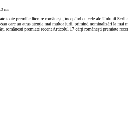
:13 am
ate toate premiile literare românești, începând cu cele ale Uniunii Scriit
/sau care au atras atenția mai multor jurii, primind nominalizări la ma
i românești premiate recent Articolul 17 cărți românești premiate recen