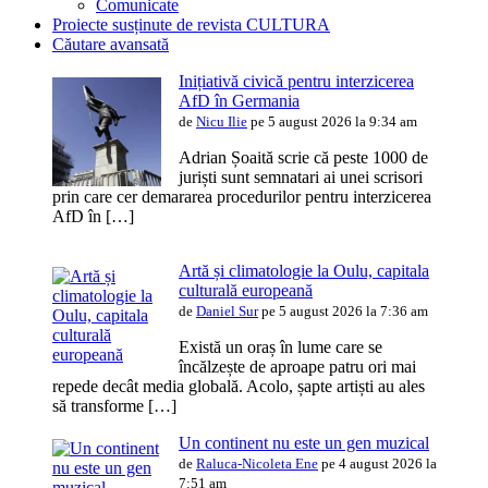
Comunicate
Proiecte susținute de revista CULTURA
Căutare avansată
Inițiativă civică pentru interzicerea
AfD în Germania
de
Nicu Ilie
pe 5 august 2026 la 9:34 am
Adrian Șoaită scrie că peste 1000 de
juriști sunt semnatari ai unei scrisori
prin care cer demararea procedurilor pentru interzicerea
AfD în […]
Artă și climatologie la Oulu, capitala
culturală europeană
de
Daniel Sur
pe 5 august 2026 la 7:36 am
Există un oraș în lume care se
încălzește de aproape patru ori mai
repede decât media globală. Acolo, șapte artiști au ales
să transforme […]
Un continent nu este un gen muzical
de
Raluca-Nicoleta Ene
pe 4 august 2026 la
7:51 am