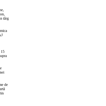
ne,
ion,
n târg
amica
AJ
 15
supra
de
unei
rme de
artă
his