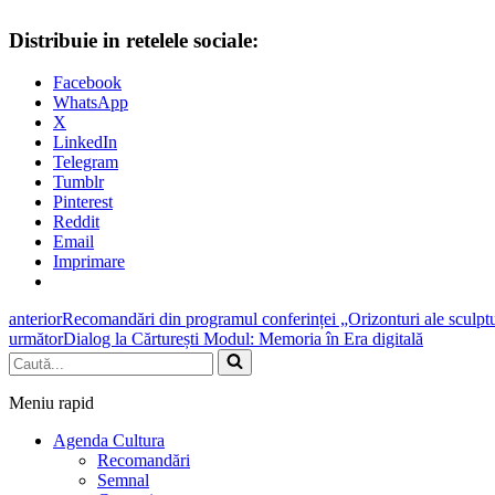
Distribuie in retelele sociale:
Facebook
WhatsApp
X
LinkedIn
Telegram
Tumblr
Pinterest
Reddit
Email
Imprimare
anterior
Recomandări din programul conferinței „Orizonturi ale sculpt
următor
Dialog la Cărturești Modul: Memoria în Era digitală
Caută...
Meniu rapid
Agenda Cultura
Recomandări
Semnal