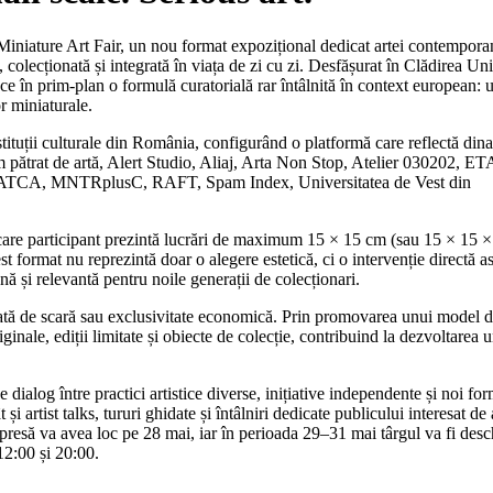
iniature Art Fair, un nou format expozițional dedicat artei contempora
colecționată și integrată în viața de zi cu zi. Desfășurat în Clădirea Un
e în prim-plan o formulă curatorială rar întâlnită în context european: u
or miniaturale.
instituții culturale din România, configurând o platformă care reflectă din
1m pătrat de artă, Alert Studio, Aliaj, Arta Non Stop, Atelier 030202, ET
te, MATCA, MNTRplusC, RAFT, Spam Index, Universitatea de Vest din
care participant prezintă lucrări de maximum 15 × 15 cm (sau 15 × 15 ×
t format nu reprezintă doar o alegere estetică, ci o intervenție directă a
nă și relevantă pentru noile generații de colecționari.
ată de scară sau exclusivitate economică. Prin promovarea unui model 
riginale, ediții limitate și obiecte de colecție, contribuind la dezvoltarea 
alog între practici artistice diverse, inițiative independente și noi fo
și artist talks, tururi ghidate și întâlniri dedicate publicului interesat de 
resă va avea loc pe 28 mai, iar în perioada 29–31 mai târgul va fi desc
 12:00 și 20:00.