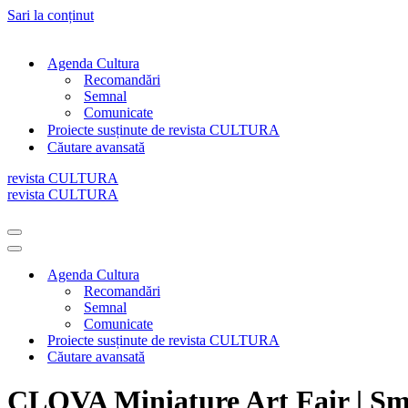
Sari la conținut
Agenda Cultura
Recomandări
Semnal
Comunicate
Proiecte susținute de revista CULTURA
Căutare avansată
revista CULTURA
revista CULTURA
Meniu
de
Meniu
navigare
de
Agenda Cultura
navigare
Recomandări
Semnal
Comunicate
Proiecte susținute de revista CULTURA
Căutare avansată
CLOVA Miniature Art Fair | Smal