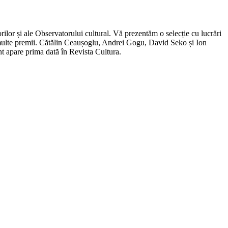
orilor și ale Observatorului cultural. Vă prezentăm o selecție cu lucrări
i multe premii. Cătălin Ceaușoglu, Andrei Gogu, David Seko și Ion
t apare prima dată în Revista Cultura.