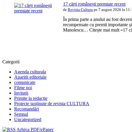
17 cărți românești premiate recent
de
Revista Cultura
pe 7 august 2026 la 11
În prima parte a anului au fost decern
recompensate cu premii importante și
Manolescu… Citește mai mult »17 cărț
Categorii
Agenda culturala
Aparitii editoriale
comunicate
Filme noi
Invitații
Primite la redacție
Proiecte susținute de revista CULTURA
Recomandări
Semnal
Uncategorized
Arhiva PDF/ePaper