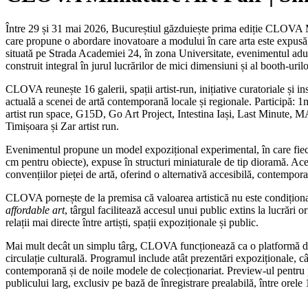
Între 29 și 31 mai 2026, Bucureștiul găzduiește prima ediție CLOVA M
care propune o abordare inovatoare a modului în care arta este expusă, 
situată pe Strada Academiei 24, în zona Universitate, evenimentul aduc
construit integral în jurul lucrărilor de mici dimensiuni și al booth-uril
CLOVA reunește 16 galerii, spații artist-run, inițiative curatoriale și 
actuală a scenei de artă contemporană locale și regionale. Participă: 
artist run space, G15D, Go Art Project, Intestina Iași, Last Minu
Timișoara și Zar artist run.
Evenimentul propune un model expozițional experimental, în care fie
cm pentru obiecte), expuse în structuri miniaturale de tip dioramă. Aces
convențiilor pieței de artă, oferind o alternativă accesibilă, contempora
CLOVA pornește de la premisa că valoarea artistică nu este condițion
affordable art
, târgul facilitează accesul unui public extins la lucrări o
relații mai directe între artiști, spații expoziționale și public.
Mai mult decât un simplu târg, CLOVA funcționează ca o platformă de di
circulație culturală. Programul include atât prezentări expoziționale, cât 
contemporană și de noile modele de colecționariat. Preview-ul pentru p
publicului larg, exclusiv pe bază de înregistrare prealabilă, între orele