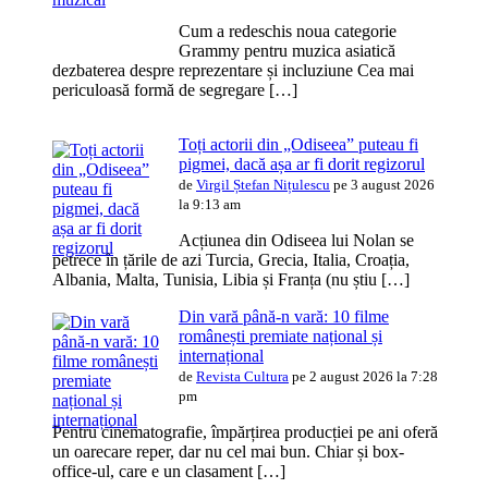
Cum a redeschis noua categorie
Grammy pentru muzica asiatică
dezbaterea despre reprezentare și incluziune Cea mai
periculoasă formă de segregare […]
Toți actorii din „Odiseea” puteau fi
pigmei, dacă așa ar fi dorit regizorul
de
Virgil Ștefan Nițulescu
pe 3 august 2026
la 9:13 am
Acțiunea din Odiseea lui Nolan se
petrece în țările de azi Turcia, Grecia, Italia, Croația,
Albania, Malta, Tunisia, Libia și Franța (nu știu […]
Din vară până-n vară: 10 filme
românești premiate național și
internațional
de
Revista Cultura
pe 2 august 2026 la 7:28
pm
Pentru cinematografie, împărțirea producției pe ani oferă
un oarecare reper, dar nu cel mai bun. Chiar și box-
office-ul, care e un clasament […]