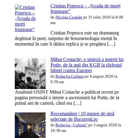
Cristian Popescu – „Școala de morți
frumoase”
de
Nicolae Coande
pe 31 iulie 2026 la 9:49
am
Cristian Popescu este un dramaturg
deghizat în poet, surprins de fenomenologia morții în
momentul în care îi dădea replica și se pregătea […]
Mihai Costache: o sinteză a puterii lui
Putin, de la anii din KGB la războiul
hibrid contra Europei
de
Redacția Cultura
pe 4 august 2026 la
9:59 am
Analistul OSINT Mihai Costache a publicat recent pe
pagina personală o istorie a ascensiunii lui Putin, de la
primii ani de carieră, când era […]
Recomandare | 10 muzee de nișă
selectate de Bucuresti.ro
de
Redacția „Cultura”
pe 3 august 2026 la
10:38 am