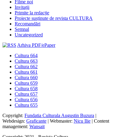
Filme noi
Invitații
Primite la redacție
Proiecte susținute de revista CULTURA
Recomandări
Semnal
Uncategorized
Arhiva PDF/ePaper
Cultura 664
Cultura 663
Cultura 662
Cultura 661
Cultura 660
Cultura 659
Cultura 658
Cultura 657
Cultura 656
Cultura 655
Copyright:
Fundatia Culturala Augustin Buzura
|
Webdesign:
Graficante
| Webmaster:
Nicu Ilie
| Content
management:
Wansait
Copyright: 2021 - Revista Cultura.