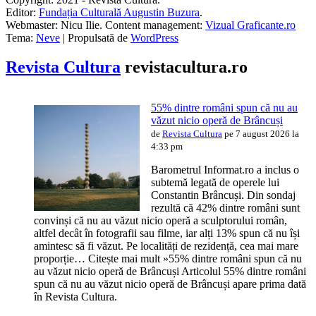
Editor:
Fundația Culturală Augustin Buzura
.
Webmaster: Nicu Ilie. Content management:
Vizual Graficante.ro
Tema:
Neve
| Propulsată de
WordPress
Revista Cultura
revistacultura.ro
55% dintre români spun că nu au
văzut nicio operă de Brâncuși
de
Revista Cultura
pe 7 august 2026 la
4:33 pm
Barometrul Informat.ro a inclus o
subtemă legată de operele lui
Constantin Brâncuși. Din sondaj
rezultă că 42% dintre români sunt
convinși că nu au văzut nicio operă a sculptorului român,
altfel decât în fotografii sau filme, iar alți 13% spun că nu își
amintesc să fi văzut. Pe localități de rezidență, cea mai mare
proporție… Citește mai mult »55% dintre români spun că nu
au văzut nicio operă de Brâncuși Articolul 55% dintre români
spun că nu au văzut nicio operă de Brâncuși apare prima dată
în Revista Cultura.