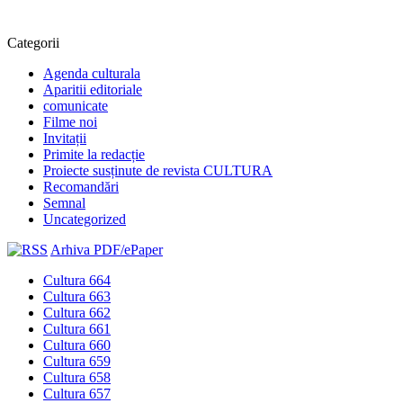
Categorii
Agenda culturala
Aparitii editoriale
comunicate
Filme noi
Invitații
Primite la redacție
Proiecte susținute de revista CULTURA
Recomandări
Semnal
Uncategorized
Arhiva PDF/ePaper
Cultura 664
Cultura 663
Cultura 662
Cultura 661
Cultura 660
Cultura 659
Cultura 658
Cultura 657