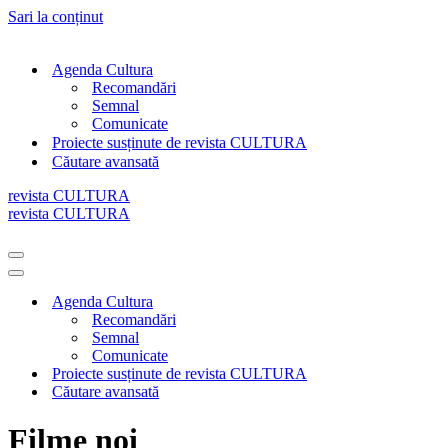
Sari la conținut
Agenda Cultura
Recomandări
Semnal
Comunicate
Proiecte susținute de revista CULTURA
Căutare avansată
revista CULTURA
revista CULTURA
Meniu
de
Meniu
navigare
de
Agenda Cultura
navigare
Recomandări
Semnal
Comunicate
Proiecte susținute de revista CULTURA
Căutare avansată
Filme noi