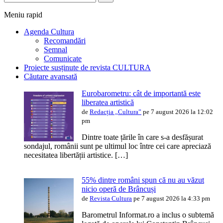
Meniu rapid
Agenda Cultura
Recomandări
Semnal
Comunicate
Proiecte susținute de revista CULTURA
Căutare avansată
Eurobarometru: cât de importantă este
liberatea artistică
de
Redacția „Cultura”
pe 7 august 2026 la 12:02
pm
Dintre toate țările în care s-a desfășurat
sondajul, românii sunt pe ultimul loc între cei care apreciază
necesitatea libertății artistice. […]
55% dintre români spun că nu au văzut
nicio operă de Brâncuși
de
Revista Cultura
pe 7 august 2026 la 4:33 pm
Barometrul Informat.ro a inclus o subtemă