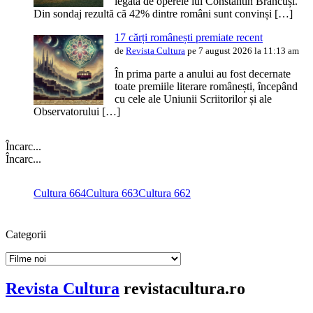
legată de operele lui Constantin Brâncuși.
Din sondaj rezultă că 42% dintre români sunt convinși […]
17 cărți românești premiate recent
de
Revista Cultura
pe 7 august 2026 la 11:13 am
În prima parte a anului au fost decernate
toate premiile literare românești, începând
cu cele ale Uniunii Scriitorilor și ale
Observatorului […]
Încarc...
Încarc...
Cultura 664
Cultura 663
Cultura 662
Categorii
Categorii
Revista Cultura
revistacultura.ro