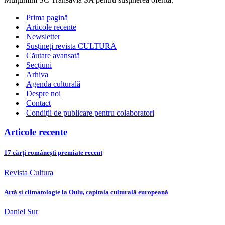
societatea.
Un
Prima pagină
documentar
Articole recente
Recorder
Newsletter
la
Susțineți revista CULTURA
Astra
Căutare avansată
Film
Festival
Secțiuni
Arhiva
Agenda culturală
Despre noi
Contact
Condiții de publicare pentru colaboratori
Articole recente
17 cărți românești premiate recent
Revista Cultura
Artă și climatologie la Oulu, capitala culturală europeană
Daniel Sur