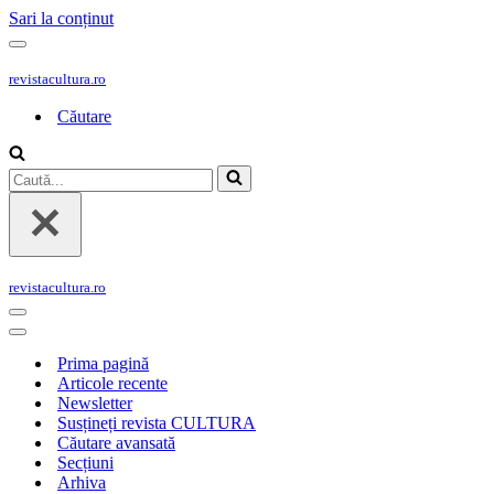
Sari la conținut
Meniu
de
revistacultura.ro
navigare
Căutare
Caută...
revistacultura.ro
Meniu
de
Meniu
navigare
de
Prima pagină
navigare
Articole recente
Newsletter
Susțineți revista CULTURA
Căutare avansată
Secțiuni
Arhiva