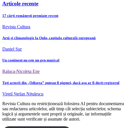
Articole recente
17 cărți românești premiate recent
Revista Cultura
Artă și climatologie la Oulu, capitala culturală europeană
Daniel Sur
Un continent nu este un gen muzical
Raluca-Nicoleta Ene
Toți actorii din „Odiseea” puteau fi pigmei, dacă așa ar fi dorit regizorul
Virgil Ștefan Nițulescu
Revista Cultura nu restricționează folosirea AI pentru documentarea
sau redactarea articolelor, atât timp cât selecția subiectelor, schema
logică și argumentele sunt proprii și originale, iar informațiile
utilizate sunt verificate și asumate de autori.