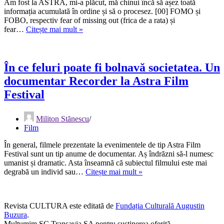
Am fost la ASTRA, mi-a plăcut, mă chinui încă să așez toată
informația acumulată în ordine și să o procesez. [00] FOMO și
FOBO, respectiv fear of missing out (frica de a rata) și
Între
fear…
Citește mai mult »
FOMO
și
FOBO
la
În ce feluri poate fi bolnavă societatea. Un
AFF
documentar Recorder la Astra Film
Festival
Militon Stănescu
Film
În general, filmele prezentate la evenimentele de tip Astra Film
Festival sunt un tip anume de documentar. Aș îndrăzni să-l numesc
umanist și dramatic. Asta înseamnă că subiectul filmului este mai
În
degrabă un individ sau…
Citește mai mult »
ce
feluri
poate
Revista CULTURA este editată de
Fundația Culturală Augustin
fi
Buzura
.
bolnavă
Mulțumim SC Transavia SA pentru susținerea oferită.