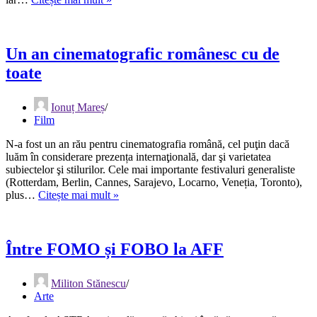
doz
nou
sup
actor
de
pe
aten
scena
Un an cinematografic românesc cu de
industriilor
toate
creative:
filmul
creat
Ionuț Mareș
cu
Film
Inteligența
Artificială
N-a fost un an rău pentru cinematografia română, cel puţin dacă
luăm în considerare prezența internaţională, dar şi varietatea
subiectelor şi stilurilor. Cele mai importante festivaluri generaliste
(Rotterdam, Berlin, Cannes, Sarajevo, Locarno, Veneția, Toronto),
Un
plus…
Citește mai mult »
an
cinematografic
românesc
cu
Între FOMO și FOBO la AFF
de
toate
Militon Stănescu
Arte