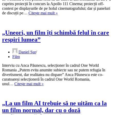
cuprins proiecții în concurs la Apollo 111 Cinema; proiecții off-
contest pe displayurile de pe holul cinematografului; dar și paneluri
BAIFF
de discuții pe…
Citește mai mult »
–
Viitorul
a
cam
„Uneori, un film îți schimbă felul în care
început
respiri lumea”
Daniel Sur
Film
Interviu cu Anca Păunescu, selecționer în cadrul One World
Romania „Putem evita anumite subiecte sau ne putem refugia în
divertisment, dar realitatea nu dispare” Anca Păunescu este co-
curatoareși selecționeră în cadrul One World Romania,
„Uneori,
unul…
Citește mai mult »
un
film
îți
schimbă
„La un film AI trebuie să ne uităm ca la
felul
un film normal, dar cu o doză
în