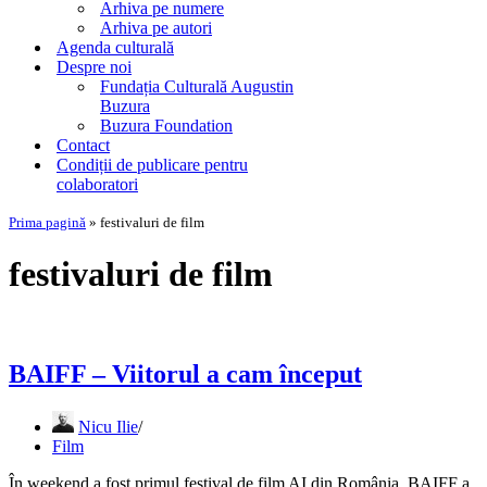
Arhiva pe numere
Arhiva pe autori
Agenda culturală
Despre noi
Fundația Culturală Augustin
Buzura
Buzura Foundation
Contact
Condiții de publicare pentru
colaboratori
Prima pagină
»
festivaluri de film
festivaluri de film
BAIFF – Viitorul a cam început
Nicu Ilie
Film
În weekend a fost primul festival de film AI din România. BAIFF a