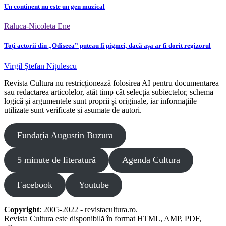
Un continent nu este un gen muzical
Raluca-Nicoleta Ene
Toți actorii din „Odiseea” puteau fi pigmei, dacă așa ar fi dorit regizorul
Virgil Ștefan Nițulescu
Revista Cultura nu restricționează folosirea AI pentru documentarea
sau redactarea articolelor, atât timp cât selecția subiectelor, schema
logică și argumentele sunt proprii și originale, iar informațiile
utilizate sunt verificate și asumate de autori.
Fundația Augustin Buzura
5 minute de literatură
Agenda Cultura
Facebook
Youtube
Copyright
: 2005-2022 - revistacultura.ro.
Revista Cultura este disponibilă în format HTML, AMP, PDF,