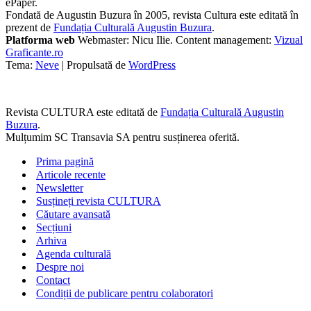
ePaper.
Fondată de Augustin Buzura în 2005, revista Cultura este editată în
prezent de
Fundația Culturală Augustin Buzura
.
Platforma web
Webmaster: Nicu Ilie. Content management:
Vizual
Graficante.ro
Tema:
Neve
| Propulsată de
WordPress
Revista CULTURA este editată de
Fundația Culturală Augustin
Buzura
.
Mulțumim SC Transavia SA pentru susținerea oferită.
Prima pagină
Articole recente
Newsletter
Susțineți revista CULTURA
Căutare avansată
Secțiuni
Arhiva
Agenda culturală
Despre noi
Contact
Condiții de publicare pentru colaboratori