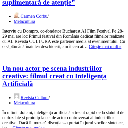
care
suplimentară de atenție”
respiri
lumea”
Carmen Corbu
Metacultura
Interviu cu Dompro, co-fondator Bucharest AI Film Festival Pe 28-
29 mai are loc Primul festival din România dedicat filmelor realizate
cu AI. Revista CULTURA este partener media al evenimentului. Cu
„La
o săptămână înaintea deschiderii, am încercat…
Citește mai mult »
un
fil
AI
tre
Un nou actor pe scena industriilor
să
creative: filmul creat cu Inteligența
ne
uit
Artificială
ca
la
Revista Cultura
un
Metacultura
fil
nor
În ultimii doi ani, inteligența artificială a trecut rapid de la statutul de
dar
curiozitate și prototip la cel de actor controversat al industriilor
cu
creative. Dacă în muzică discuția s-a purtat în jurul vocilor sintetice,
o
Un
iar…
Citește mai mult »