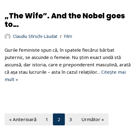
„The Wife”. And the Nobel goes
to…
Claudiu Sfirschi-Lăudat
Film
Gurile feministe spun că, în spatele fiecărui bărbat
puternic, se ascunde o femeie. Nu știm exact undă stă
ascunsă, dar istoria, care e preponderent masculină, arată
că așa stau lucrurile – asta în cazul relațiilor…
Citește mai
mult »
« Anterioară
1
2
3
Următor »