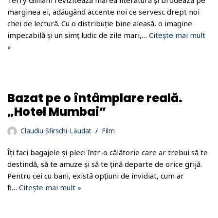
Terry Gilliam revizitează marea literatură și brodează pe
marginea ei, adăugând accente noi ce servesc drept noi
chei de lectură. Cu o distribuție bine aleasă, o imagine
impecabilă și un simț ludic de zile mari,…
Citește mai mult
»
Bazat pe o întâmplare reală.
„Hotel Mumbai”
Claudiu Sfirschi-Lăudat
Film
Îți faci bagajele și pleci într-o călătorie care ar trebui să te
destindă, să te amuze și să te țină departe de orice grijă.
Pentru cei cu bani, există opțiuni de invidiat, cum ar
fi…
Citește mai mult »