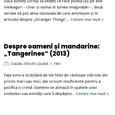
Dacă sunteți curioși să vedeți ce face poliția (și) pe alte
meleaguri – chiar și numai în lumea imaginației –, două
seriale vă pot alina oboseala de care aminteam și în
articolul despre „Stranger Things”.…
Citește mai mult »
Despre oameni și mandarine:
„Tangerines” (2013)
Claudiu Sfirschi-Lăudat
Film
Fața lumii e brăzdată de tot felul de războaie stârnite din
pricini mari sau mici, dar oricum insuficiente pentru a
justifica o crimă. Oamenii se aliniază în spatele unor
simboluri sau entități care îi depășesc…
Citește mai mult »