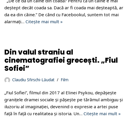
„De ce dă un câine din coadă? Pentru că un câine e mai
deștept decât coada sa. Dacă ar fi coada mai deșteaptă, ar
da ea din câine.” De când cu Facebookul, suntem tot mai
alarmați…
Citește mai mult »
Din valul straniu al
cinematografiei grecești. „Fiul
Sofiei”
Claudiu Sfirschi-Lăudat
Film
„Fiul Sofiei”, filmul din 2017 al Elinei Psykou, depășește
granițele dramei sociale și pășește pe tărâmul ambiguu și
iluzoriu al imaginației, devenind o expresie a artei puse
față în față cu realitatea și istoria. Un…
Citește mai mult »