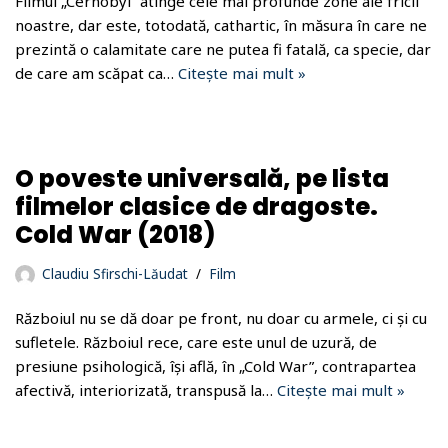
Filmul „Cernobyl” atinge cele mai profunde zone ale fricii
noastre, dar este, totodată, cathartic, în măsura în care ne
prezintă o calamitate care ne putea fi fatală, ca specie, dar
de care am scăpat ca…
Citește mai mult »
O poveste universală, pe lista
filmelor clasice de dragoste.
Cold War (2018)
Claudiu Sfirschi-Lăudat
Film
Războiul nu se dă doar pe front, nu doar cu armele, ci și cu
sufletele. Războiul rece, care este unul de uzură, de
presiune psihologică, își află, în „Cold War”, contrapartea
afectivă, interiorizată, transpusă la…
Citește mai mult »