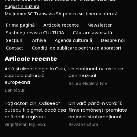
Augustin Buzura
.
Mulțumim SC Transavia SA pentru susținerea oferită.
Prima pagină
Articole recente
Newsletter
Susțineți revista CULTURA
Căutare avansată
Secțiuni
Arhiva
Agenda culturală
Despre noi
Contact
Condiții de publicare pentru colaboratori
Articole recente
Artă și climatologie la Oulu,
Un continent nu este un
capitala culturală
gen muzical
europeană
Raluca-Nicoleta Ene
Daniel Sur
Toți actorii din „Odiseea”
Din vară până-n vară: 10
puteau fi pigmei, dacă așa
filme românești premiate
ar fi dorit regizorul
național și internațional
Virgil Ștefan Nițulescu
Revista Cultura