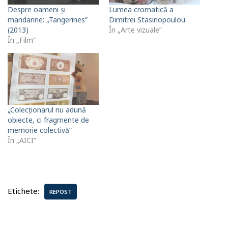
Despre oameni și
Lumea cromatică a
mandarine: „Tangerines”
Dimitrei Stasinopoulou
(2013)
În „Arte vizuale”
În „Film”
„Colecționarul nu adună
obiecte, ci fragmente de
memorie colectivă”
În „AICI”
Etichete:
REPOST