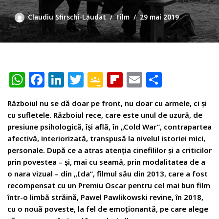
Claudiu Sfirschi-Lăudat
Film
29 mai 2019
W
F
Li
T
G
Fl
E
P
h
a
n
w
o
ip
m
ar
Războiul nu se dă doar pe front, nu doar cu armele, ci și
at
c
k
itt
o
b
ai
ta
cu sufletele. Războiul rece, care este unul de uzură, de
s
e
e
e
gl
o
l
je
presiune psihologică, își află, în „Cold War”, contrapartea
A
b
dI
r
e
ar
az
afectivă, interiorizată, transpusă la nivelul istoriei mici,
personale. După ce a atras atenția cinefililor și a criticilor
p
o
n
Cl
d
ă
prin povestea – și, mai cu seamă, prin modalitatea de a
p
o
a
o nara vizual – din „Ida”, filmul său din 2013, care a fost
k
ss
recompensat cu un Premiu Oscar pentru cel mai bun film
într-o limbă străină, Pawel Pawlikowski revine, în 2018,
r
cu o nouă poveste, la fel de emoționantă, pe care alege