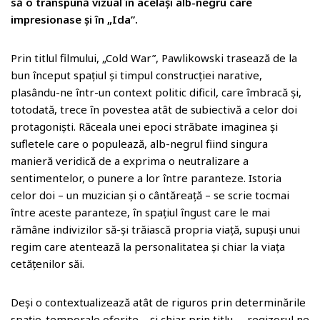
o
să o transpună vizual în același alb-negru care
o
impresionase și în „Ida”.
m
Prin titlul filmului, „Cold War”, Pawlikowski trasează de la
bun început spațiul și timpul construcției narative,
plasându-ne într-un context politic dificil, care îmbracă și,
totodată, trece în povestea atât de subiectivă a celor doi
protagoniști. Răceala unei epoci străbate imaginea și
sufletele care o populează, alb-negrul fiind singura
manieră veridică de a exprima o neutralizare a
sentimentelor, o punere a lor între paranteze. Istoria
celor doi – un muzician și o cântăreață – se scrie tocmai
între aceste paranteze, în spațiul îngust care le mai
rămâne indivizilor să-și trăiască propria viață, supuși unui
regim care atentează la personalitatea și chiar la viața
cetățenilor săi.
Deși o contextualizează atât de riguros prin determinările
spațio-temporale oferite – și chiar prin titlu –, regizorul ne