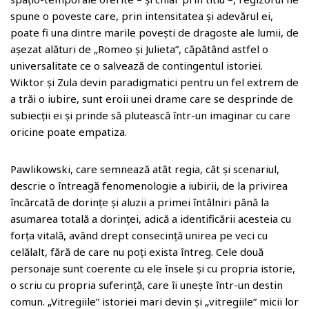
spune o poveste care, prin intensitatea și adevărul ei,
poate fi una dintre marile povești de dragoste ale lumii, de
așezat alături de „Romeo și Julieta”, căpătând astfel o
universalitate ce o salvează de contingentul istoriei.
Wiktor și Zula devin paradigmatici pentru un fel extrem de
a trăi o iubire, sunt eroii unei drame care se desprinde de
subiecții ei și prinde să plutească într-un imaginar cu care
oricine poate empatiza.
Pawlikowski, care semnează atât regia, cât și scenariul,
descrie o întreagă fenomenologie a iubirii, de la privirea
încărcată de dorințe și aluzii a primei întâlniri până la
asumarea totală a dorinței, adică a identificării acesteia cu
forța vitală, având drept consecință unirea pe veci cu
celălalt, fără de care nu poți exista întreg. Cele două
personaje sunt coerente cu ele însele și cu propria istorie,
o scriu cu propria suferință, care îi unește într-un destin
comun. „Vitregiile” istoriei mari devin și „vitregiile” micii lor