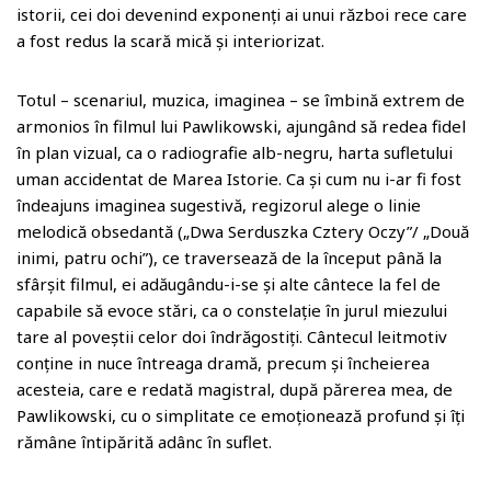
istorii, cei doi devenind exponenți ai unui război rece care
a fost redus la scară mică și interiorizat.
Totul – scenariul, muzica, imaginea – se îmbină extrem de
armonios în filmul lui Pawlikowski, ajungând să redea fidel
în plan vizual, ca o radiografie alb-negru, harta sufletului
uman accidentat de Marea Istorie. Ca și cum nu i-ar fi fost
îndeajuns imaginea sugestivă, regizorul alege o linie
melodică obsedantă („Dwa Serduszka Cztery Oczy”/ „Două
inimi, patru ochi”), ce traversează de la început până la
sfârșit filmul, ei adăugându-i-se și alte cântece la fel de
capabile să evoce stări, ca o constelație în jurul miezului
tare al poveștii celor doi îndrăgostiți. Cântecul leitmotiv
conține in nuce întreaga dramă, precum și încheierea
acesteia, care e redată magistral, după părerea mea, de
Pawlikowski, cu o simplitate ce emoționează profund și îți
rămâne întipărită adânc în suflet.