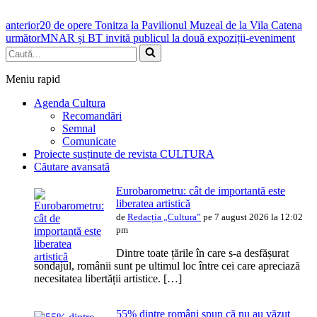
anterior
20 de opere Tonitza la Pavilionul Muzeal de la Vila Catena
următor
MNAR și BT invită publicul la două expoziții-eveniment
Caută...
Meniu rapid
Agenda Cultura
Recomandări
Semnal
Comunicate
Proiecte susținute de revista CULTURA
Căutare avansată
Eurobarometru: cât de importantă este
liberatea artistică
de
Redacția „Cultura”
pe 7 august 2026 la 12:02
pm
Dintre toate țările în care s-a desfășurat
sondajul, românii sunt pe ultimul loc între cei care apreciază
necesitatea libertății artistice. […]
55% dintre români spun că nu au văzut