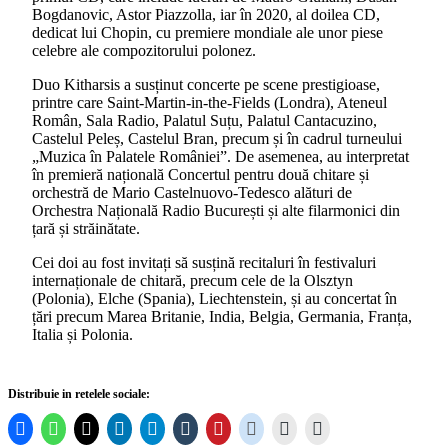
Bogdanovic, Astor Piazzolla, iar în 2020, al doilea CD,
dedicat lui Chopin, cu premiere mondiale ale unor piese
celebre ale compozitorului polonez.
Duo Kitharsis a susținut concerte pe scene prestigioase,
printre care Saint-Martin-in-the-Fields (Londra), Ateneul
Român, Sala Radio, Palatul Suțu, Palatul Cantacuzino,
Castelul Peleș, Castelul Bran, precum și în cadrul turneului
„Muzica în Palatele României”. De asemenea, au interpretat
în premieră națională Concertul pentru două chitare și
orchestră de Mario Castelnuovo-Tedesco alături de
Orchestra Națională Radio București și alte filarmonici din
țară și străinătate.
Cei doi au fost invitați să susțină recitaluri în festivaluri
internaționale de chitară, precum cele de la Olsztyn
(Polonia), Elche (Spania), Liechtenstein, și au concertat în
țări precum Marea Britanie, India, Belgia, Germania, Franța,
Italia și Polonia.
Distribuie in retelele sociale: