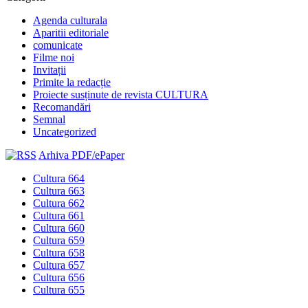
Agenda culturala
Aparitii editoriale
comunicate
Filme noi
Invitații
Primite la redacție
Proiecte susținute de revista CULTURA
Recomandări
Semnal
Uncategorized
Arhiva PDF/ePaper
Cultura 664
Cultura 663
Cultura 662
Cultura 661
Cultura 660
Cultura 659
Cultura 658
Cultura 657
Cultura 656
Cultura 655