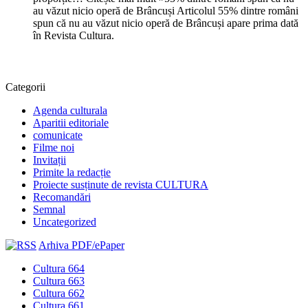
au văzut nicio operă de Brâncuși Articolul 55% dintre români
spun că nu au văzut nicio operă de Brâncuși apare prima dată
în Revista Cultura.
Categorii
Agenda culturala
Aparitii editoriale
comunicate
Filme noi
Invitații
Primite la redacție
Proiecte susținute de revista CULTURA
Recomandări
Semnal
Uncategorized
Arhiva PDF/ePaper
Cultura 664
Cultura 663
Cultura 662
Cultura 661