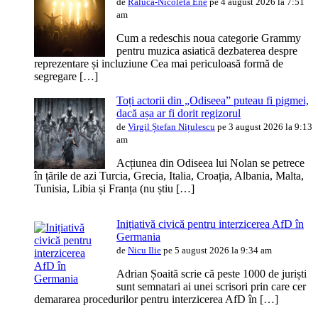
de
Raluca-Nicoleta Ene
pe 4 august 2026 la 7:51
am
Cum a redeschis noua categorie Grammy
pentru muzica asiatică dezbaterea despre
reprezentare și incluziune Cea mai periculoasă formă de
segregare […]
Toți actorii din „Odiseea” puteau fi pigmei,
dacă așa ar fi dorit regizorul
de
Virgil Ștefan Nițulescu
pe 3 august 2026 la 9:13
am
Acțiunea din Odiseea lui Nolan se petrece
în țările de azi Turcia, Grecia, Italia, Croația, Albania, Malta,
Tunisia, Libia și Franța (nu știu […]
Inițiativă civică pentru interzicerea AfD în
Germania
de
Nicu Ilie
pe 5 august 2026 la 9:34 am
Adrian Șoaită scrie că peste 1000 de juriști
sunt semnatari ai unei scrisori prin care cer
demararea procedurilor pentru interzicerea AfD în […]