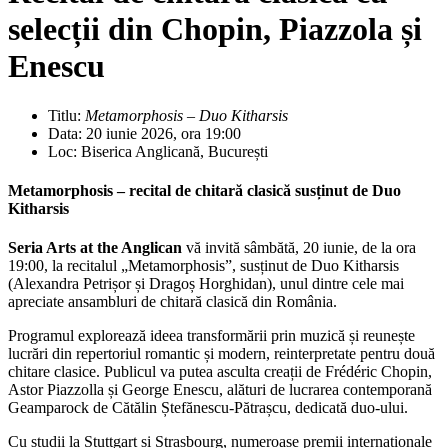
selecții din Chopin, Piazzola și
Enescu
Titlu:
Metamorphosis – Duo Kitharsis
Data: 20 iunie 2026, ora 19:00
Loc: Biserica Anglicană, București
Metamorphosis – recital de chitară clasică susținut de Duo
Kitharsis
Seria Arts at the Anglican
vă invită sâmbătă, 20 iunie, de la ora
19:00, la recitalul „Metamorphosis”, susținut de Duo Kitharsis
(Alexandra Petrișor și Dragoș Horghidan), unul dintre cele mai
apreciate ansambluri de chitară clasică din România.
Programul explorează ideea transformării prin muzică și reunește
lucrări din repertoriul romantic și modern, reinterpretate pentru două
chitare clasice. Publicul va putea asculta creații de Frédéric Chopin,
Astor Piazzolla și George Enescu, alături de lucrarea contemporană
Geamparock de Cătălin Ștefănescu-Pătrașcu, dedicată duo-ului.
Cu studii la Stuttgart și Strasbourg, numeroase premii internaționale