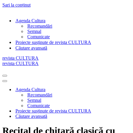
Sari la conținut
Agenda Cultura
Recomandări
Semnal
Comunicate
Proiecte susținute de revista CULTURA
Căutare avansată
revista CULTURA
revista CULTURA
Meniu
de
Meniu
navigare
de
Agenda Cultura
navigare
Recomandări
Semnal
Comunicate
Proiecte susținute de revista CULTURA
Căutare avansată
Recital de chitară clasică cu