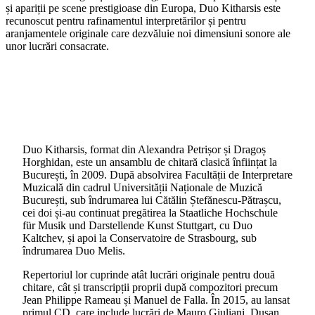
și apariții pe scene prestigioase din Europa, Duo Kitharsis este
recunoscut pentru rafinamentul interpretărilor și pentru
aranjamentele originale care dezvăluie noi dimensiuni sonore ale
unor lucrări consacrate.
Duo Kitharsis, format din Alexandra Petrișor și Dragoș
Horghidan, este un ansamblu de chitară clasică înființat la
București, în 2009. După absolvirea Facultății de Interpretare
Muzicală din cadrul Universității Naționale de Muzică
București, sub îndrumarea lui Cătălin Ștefănescu-Pătrașcu,
cei doi și-au continuat pregătirea la Staatliche Hochschule
für Musik und Darstellende Kunst Stuttgart, cu Duo
Kaltchev, și apoi la Conservatoire de Strasbourg, sub
îndrumarea Duo Melis.
Repertoriul lor cuprinde atât lucrări originale pentru două
chitare, cât și transcripții proprii după compozitori precum
Jean Philippe Rameau și Manuel de Falla. În 2015, au lansat
primul CD, care include lucrări de Mauro Giuliani, Dusan