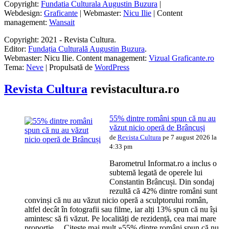
Copyright:
Fundatia Culturala Augustin Buzura
|
Webdesign:
Graficante
| Webmaster:
Nicu Ilie
| Content
management:
Wansait
Copyright: 2021 - Revista Cultura.
Editor:
Fundația Culturală Augustin Buzura
.
Webmaster: Nicu Ilie. Content management:
Vizual Graficante.ro
Tema:
Neve
| Propulsată de
WordPress
Revista Cultura
revistacultura.ro
55% dintre români spun că nu au
văzut nicio operă de Brâncuși
de
Revista Cultura
pe 7 august 2026 la
4:33 pm
Barometrul Informat.ro a inclus o
subtemă legată de operele lui
Constantin Brâncuși. Din sondaj
rezultă că 42% dintre români sunt
convinși că nu au văzut nicio operă a sculptorului român,
altfel decât în fotografii sau filme, iar alți 13% spun că nu își
amintesc să fi văzut. Pe localități de rezidență, cea mai mare
proporție… Citește mai mult »55% dintre români spun că nu