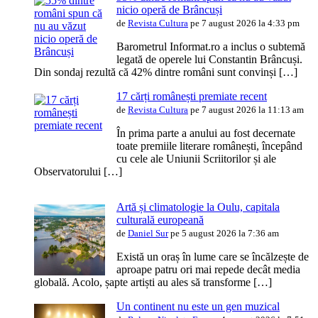
nicio operă de Brâncuși
de
Revista Cultura
pe 7 august 2026 la 4:33 pm
Barometrul Informat.ro a inclus o subtemă
legată de operele lui Constantin Brâncuși.
Din sondaj rezultă că 42% dintre români sunt convinși […]
17 cărți românești premiate recent
de
Revista Cultura
pe 7 august 2026 la 11:13 am
În prima parte a anului au fost decernate
toate premiile literare românești, începând
cu cele ale Uniunii Scriitorilor și ale
Observatorului […]
Artă și climatologie la Oulu, capitala
culturală europeană
de
Daniel Sur
pe 5 august 2026 la 7:36 am
Există un oraș în lume care se încălzește de
aproape patru ori mai repede decât media
globală. Acolo, șapte artiști au ales să transforme […]
Un continent nu este un gen muzical