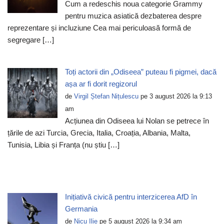
Cum a redeschis noua categorie Grammy
pentru muzica asiatică dezbaterea despre
reprezentare și incluziune Cea mai periculoasă formă de
segregare […]
Toți actorii din „Odiseea” puteau fi pigmei, dacă
așa ar fi dorit regizorul
de
Virgil Ștefan Nițulescu
pe 3 august 2026 la 9:13
am
Acțiunea din Odiseea lui Nolan se petrece în
țările de azi Turcia, Grecia, Italia, Croația, Albania, Malta,
Tunisia, Libia și Franța (nu știu […]
Inițiativă civică pentru interzicerea AfD în
Germania
de
Nicu Ilie
pe 5 august 2026 la 9:34 am