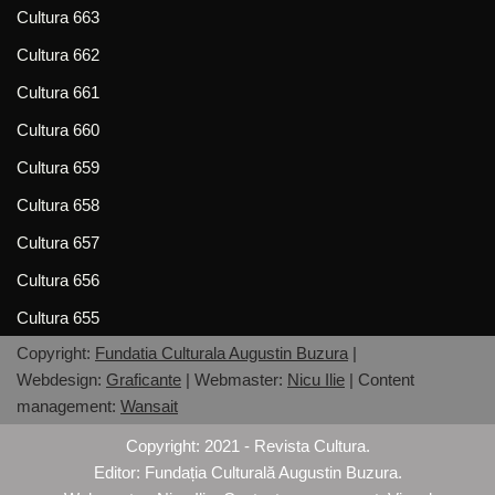
Cultura 663
Cultura 662
Cultura 661
Cultura 660
Cultura 659
Cultura 658
Cultura 657
Cultura 656
Cultura 655
Copyright:
Fundatia Culturala Augustin Buzura
|
Webdesign:
Graficante
| Webmaster:
Nicu Ilie
| Content
management:
Wansait
Copyright: 2021 - Revista Cultura.
Editor:
Fundația Culturală Augustin Buzura
.