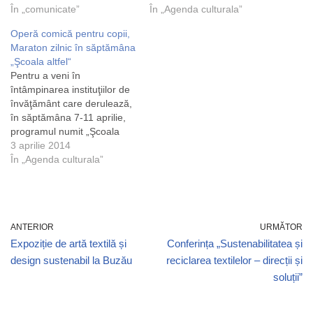
În „comunicate”
În „Agenda culturala”
Operă comică pentru copii,
Maraton zilnic în săptămâna
„Şcoala altfel“
Pentru a veni în
întâmpinarea instituţiilor de
învăţământ care derulează,
în săptămâna 7-11 aprilie,
programul numit „Şcoala
altfel: Să ştii mai multe, să fii
3 aprilie 2014
mai bun!“, Opera comică
În „Agenda culturala”
pentru copii a programat
baletul Mirandolina în
fiecare zi între 7 şi 11 aprilie
(de la orele 11.00 şi 13.00).
ANTERIOR
URMĂTOR
Micii spectatori…
Expoziție de artă textilă și
Conferința „Sustenabilitatea și
design sustenabil la Buzău
reciclarea textilelor – direcții și
soluții”