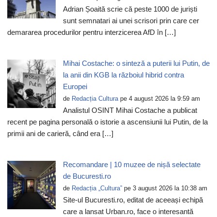
Adrian Șoaită scrie că peste 1000 de juriști
sunt semnatari ai unei scrisori prin care cer
demararea procedurilor pentru interzicerea AfD în […]
Mihai Costache: o sinteză a puterii lui Putin, de
la anii din KGB la războiul hibrid contra
Europei
de
Redacția Cultura
pe 4 august 2026 la 9:59 am
Analistul OSINT Mihai Costache a publicat
recent pe pagina personală o istorie a ascensiunii lui Putin, de la
primii ani de carieră, când era […]
Recomandare | 10 muzee de nișă selectate
de Bucuresti.ro
de
Redacția „Cultura”
pe 3 august 2026 la 10:38 am
Site-ul Bucuresti.ro, editat de aceeași echipă
care a lansat Urban.ro, face o interesantă