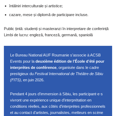
întâlniri interculturale și artistice;
cazare, mese și diplomă de participare incluse.
Public țintă: studenți și masteranzi în interpretare de conferință
Limbi de lucru: engleză, franceză, germană, spaniolă
Le Bureau National AUF Roumanie s’associe à ACSB
Events pour la
deuxième édition de l’École d’été pour
interprètes de conférence
, organisée dans le cadre
prestigieux du
Festival International de Théâtre de Sibiu
(FITS)
, en juin 2026.
Pendant 4 jours d’immersion à Sibiu, les participant·e·s
vivront une expérience unique d’interprétation en
conditions réelles, aux côtés d’interprètes professionnels
et au contact d’artistes, journalistes, metteurs en scène