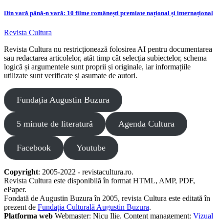
Din vară până-n vară: 10 filme românești premiate național și internațional
Revista Cultura
Revista Cultura nu restricționează folosirea AI pentru documentarea
sau redactarea articolelor, atât timp cât selecția subiectelor, schema
logică și argumentele sunt proprii și originale, iar informațiile
utilizate sunt verificate și asumate de autori.
Fundația Augustin Buzura
5 minute de literatură
Agenda Cultura
Facebook
Youtube
Copyright
: 2005-2022 - revistacultura.ro.
Revista Cultura este disponibilă în format HTML, AMP, PDF,
ePaper.
Fondată de Augustin Buzura în 2005, revista Cultura este editată în
prezent de
Fundația Culturală Augustin Buzura
.
Platforma web
Webmaster: Nicu Ilie. Content management:
Vizual