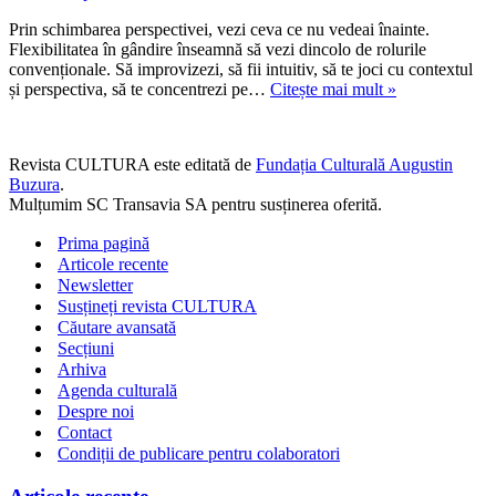
Prin schimbarea perspectivei, vezi ceva ce nu vedeai înainte.
Flexibilitatea în gândire înseamnă să vezi dincolo de rolurile
convenționale. Să improvizezi, să fii intuitiv, să te joci cu contextul
Despre
și perspectiva, să te concentrezi pe…
Citește mai mult »
creativitate
și
gândire
Revista CULTURA este editată de
Fundația Culturală Augustin
divergentă
Buzura
.
Mulțumim SC Transavia SA pentru susținerea oferită.
Prima pagină
Articole recente
Newsletter
Susțineți revista CULTURA
Căutare avansată
Secțiuni
Arhiva
Agenda culturală
Despre noi
Contact
Condiții de publicare pentru colaboratori