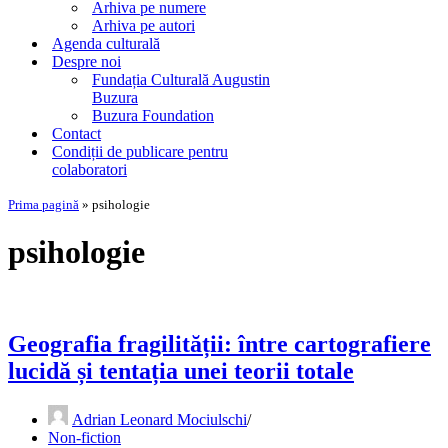
Arhiva pe numere
Arhiva pe autori
Agenda culturală
Despre noi
Fundația Culturală Augustin
Buzura
Buzura Foundation
Contact
Condiții de publicare pentru
colaboratori
Prima pagină
»
psihologie
psihologie
Geografia fragilității: între cartografiere
lucidă și tentația unei teorii totale
Adrian Leonard Mociulschi
Non-fiction