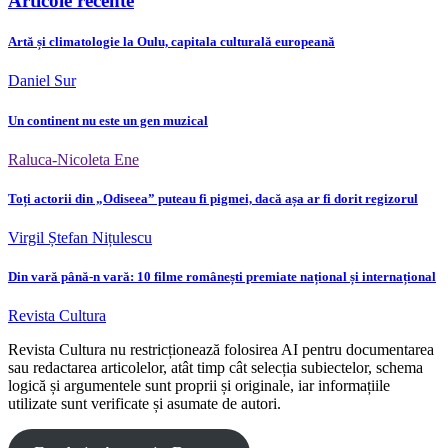
Articole recente
Artă și climatologie la Oulu, capitala culturală europeană
Daniel Sur
Un continent nu este un gen muzical
Raluca-Nicoleta Ene
Toți actorii din „Odiseea” puteau fi pigmei, dacă așa ar fi dorit regizorul
Virgil Ștefan Nițulescu
Din vară până-n vară: 10 filme românești premiate național și internațional
Revista Cultura
Revista Cultura nu restricționează folosirea AI pentru documentarea
sau redactarea articolelor, atât timp cât selecția subiectelor, schema
logică și argumentele sunt proprii și originale, iar informațiile
utilizate sunt verificate și asumate de autori.