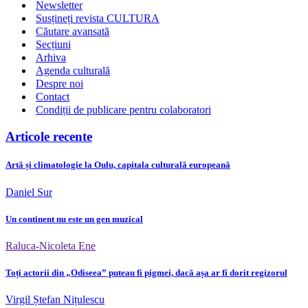
Newsletter
Susțineți revista CULTURA
Căutare avansată
Secțiuni
Arhiva
Agenda culturală
Despre noi
Contact
Condiții de publicare pentru colaboratori
Articole recente
Artă și climatologie la Oulu, capitala culturală europeană
Daniel Sur
Un continent nu este un gen muzical
Raluca-Nicoleta Ene
Toți actorii din „Odiseea” puteau fi pigmei, dacă așa ar fi dorit regizorul
Virgil Ștefan Nițulescu