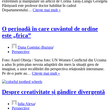
extremism și manipulare un articol de Corina Taraș-Lungu Georgeta
Pânișoară este profesor doctor habilitat în cadrul
„Tinerii
Departamentului…
Citește mai mult »
sunt,
în
egală
măsură,
O perioadă în care cuvântul de ordine
ușor
este „frica”
adaptabili
și
inflexibili”
Dana Gagniuc-Buzura
Perspective
Foto: Aurel Obreja / Sursa foto: UN Women Conflictul din Ucraina
a adus în prim-plan nevoia adaptării din mers la situații greu de
imaginat, a unor recalibrări din perspectiva relaționării interumane.
O
Pe de-o parte au…
Citește mai mult »
perioadă
în
care
cuvântul
Despre creativitate și gândire divergentă
de
ordine
Iulia Alexa
este
Perspective
„frica”