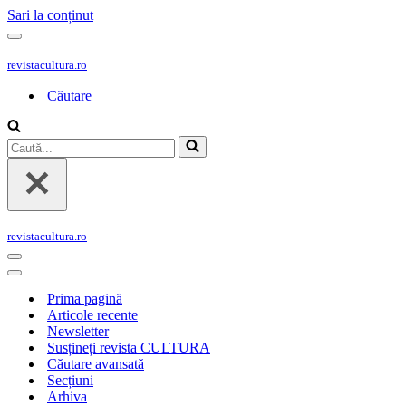
Sari la conținut
Meniu
de
revistacultura.ro
navigare
Căutare
Caută...
revistacultura.ro
Meniu
de
Meniu
navigare
de
Prima pagină
navigare
Articole recente
Newsletter
Susțineți revista CULTURA
Căutare avansată
Secțiuni
Arhiva