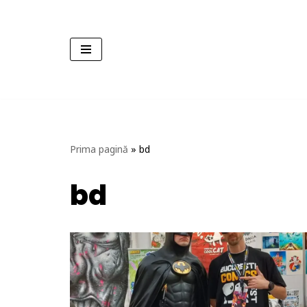
Sari
la
conținut
Prima pagină
»
bd
bd