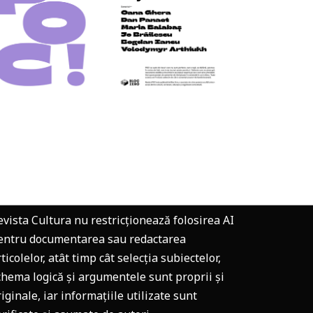
evista Cultura nu restricționează folosirea AI
entru documentarea sau redactarea
ticolelor, atât timp cât selecția subiectelor,
chema logică și argumentele sunt proprii și
riginale, iar informațiile utilizate sunt