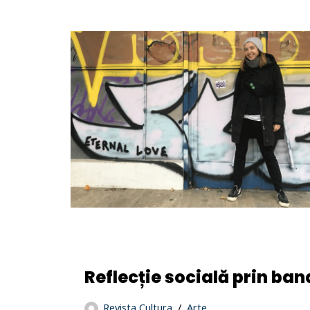
Reflecție socială prin ba
Revista Cultura
Arte