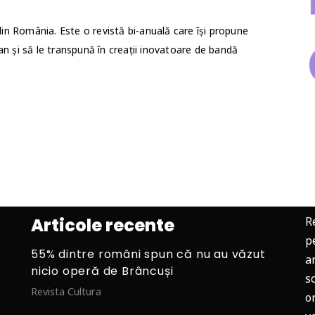
 din România. Este o revistă bi-anuală care își propune
și să le transpună în creații inovatoare de bandă
Articole recente
R
p
55% dintre români spun că nu au văzut
ar
nicio operă de Brâncuși
s
Revista Cultura
o