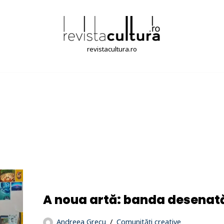
revistacultura.ro
A noua artă: banda desenat
Andreea Grecu
Comunități creative