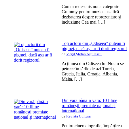
Cum a redeschis noua categorie
Grammy pentru muzica asiatică
dezbaterea despre reprezentare și
incluziune Cea mai […]
Toți actorii din „Odiseea” puteau fi
pigmei, dacă așa ar fi dorit regizorul
de
Virgil Ștefan Nițulescu
Acțiunea din Odiseea lui Nolan se
petrece în țările de azi Turcia,
Grecia, Italia, Croația, Albania,
Malta, […]
Din vară până-n vară: 10 filme
românești premiate național și
internațional
de
Revista Cultura
Pentru cinematografie, împărțirea