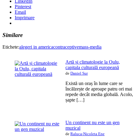
LinkedIn
Pinterest
Email
Imprimare
Similare
Etichete:
alegeri in america
contraceptive
mass-media
Artă și climatologie la Oulu,
capitala culturală europeană
de
Daniel Sur
Există un oraș în lume care se
încălzește de aproape patru ori mai
repede decât media globală. Acolo,
șapte […]
Un continent nu este un gen
muzical
de
Raluca-Nicoleta Ene