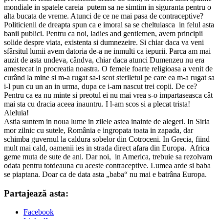
mondiale in spatele careia putem sa ne simtim in siguranta pentru o
alta bucata de vreme. Atunci de ce ne mai pasa de contraceptive?
Politicienii de dreapta spun ca e imoral sa se cheltuiasca in felul asta
banii publici. Pentru ca noi, ladies and gentlemen, avem principii
solide despre viata, existenta si dumnezeire. Si chiar daca va veni
sfârsitul lumii avem datoria de-a ne inmulti ca iepurii. Parca am mai
auzit de asta undeva, cândva, chiar daca atunci Dumenzeu nu era
amestecat in procreatia noastra. O femeie foarte religioasa a venit de
curând la mine si m-a rugat sa-i scot steriletul pe care ea m-a rugat sa
i-l pun cu un an in urma, dupa ce i-am nascut trei copii. De ce?
Pentru ca ea nu minte si preotul ei nu mai vrea s-o impartaseasca cât
mai sta cu dracia aceea inauntru. I l-am scos si a plecat trista!
Aleluia!
Astia suntem in noua lume in zilele astea inainte de alegeri. In Siria
mor zilnic cu sutele, România e ingropata toata in zapada, dar
schimba guvernul la caldura sobelor din Cotroceni. In Grecia, fiind
mult mai cald, oamenii ies in strada direct afara din Europa. Africa
geme muta de sute de ani. Dar noi, in America, trebuie sa rezolvam
odata pentru totdeauna cu aceste contraceptive. Lumea arde si baba
se piaptana. Doar ca de data asta „baba“ nu mai e batrâna Europa.
Partajează asta:
Facebook