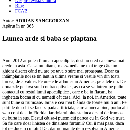
Despre revista Cultura
Blog
FCAB
Autor:
ADRIAN SANGEORZAN
Apărut în nr. 365
Lumea arde si baba se piaptana
Anul 2012 ar putea fi un an apocaliptic, desi nu cred ca cineva mai
crede in asta. Ca sa nu uitam, mass-media ne mai trage câte un
ghiont discret când nu are pe tava o stire mai proaspata. Doar ca
intâmplarile noi se tin lant in ultima vreme si vestile vin din toata
lumea, de-a valma. Pe unele le aflam si in America, pe altele nu. De
doua zile pe tava sunt contraceptivele , asa ca se va intrerupe putin
contactul cu restul lumii apocaliptice , care e ba in flacari, ba
inghetata bocna si cu nametii cât casa. Aici, la noi, in America, toate
sunt bune si frumoase. Iarna e cea mai blânda de foarte multi ani. Pe
pârtiile de schi se face zapada artificiala, care aluneca bine, portocalii
s-au copt deja in Florida, iar dolarul pluteste inca destul de frumos,
cu burta in sus. Destul cât sa-i putem citi partea cu In God we trust.
Sa fie oare doar linistea de dinaintea furtunii? Cui ii mai pasa, daca
tot ne ducem cu totii! Da, dar nu inainte de-a rezolva in America