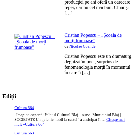
producției pe ani oferă un oarecare
reper, dar nu cel mai bun. Chiar și
[…]
Cristian Popescu – „Școala de
morți frumoase”
de
Nicolae Coande
Cristian Popescu este un dramaturg
deghizat în poet, surprins de
fenomenologia morții în momentul
în care îi […]
Ediții
Cultura 664
| Imagine copertă: Palatul Cultural Blaj – sursa: Municipiul Blaj |
SOCIETATE Un „picnic nobil la castel” a anticipat în…
Citește mai
mult »
Cultura 664
Cultura 663