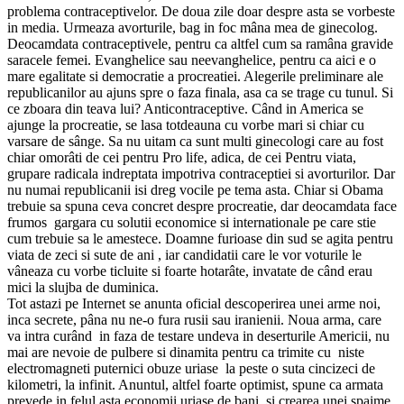
problema contraceptivelor. De doua zile doar despre asta se vorbeste
in media. Urmeaza avorturile, bag in foc mâna mea de ginecolog.
Deocamdata contraceptivele, pentru ca altfel cum sa ramâna gravide
saracele femei. Evanghelice sau neevanghelice, pentru ca aici e o
mare egalitate si democratie a procreatiei. Alegerile preliminare ale
republicanilor au ajuns spre o faza finala, asa ca se trage cu tunul. Si
ce zboara din teava lui? Anticontraceptive. Când in America se
ajunge la procreatie, se lasa totdeauna cu vorbe mari si chiar cu
varsare de sânge. Sa nu uitam ca sunt multi ginecologi care au fost
chiar omorâti de cei pentru Pro life, adica, de cei Pentru viata,
grupare radicala indreptata impotriva contraceptiei si avorturilor. Dar
nu numai republicanii isi dreg vocile pe tema asta. Chiar si Obama
trebuie sa spuna ceva concret despre procreatie, dar deocamdata face
frumos gargara cu solutii economice si internationale pe care stie
cum trebuie sa le amestece. Doamne furioase din sud se agita pentru
viata de zeci si sute de ani , iar candidatii care le vor voturile le
vâneaza cu vorbe ticluite si foarte hotarâte, invatate de când erau
mici la slujba de duminica.
Tot astazi pe Internet se anunta oficial descoperirea unei arme noi,
inca secrete, pâna nu ne-o fura rusii sau iranienii. Noua arma, care
va intra curând in faza de testare undeva in deserturile Americii, nu
mai are nevoie de pulbere si dinamita pentru ca trimite cu niste
electromagneti puternici obuze uriase la peste o suta cincizeci de
kilometri, la infinit. Anuntul, altfel foarte optimist, spune ca armata
prevede in felul asta economii uriase de bani, si crearea unei spaime