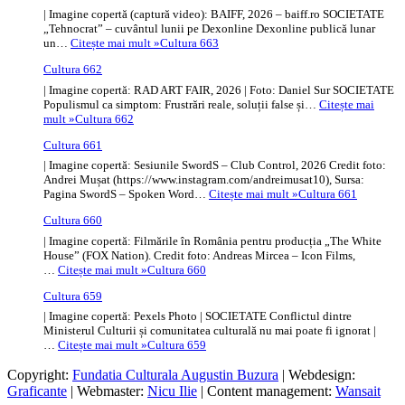
| Imagine copertă (captură video): BAIFF, 2026 – baiff.ro SOCIETATE
„Tehnocrat” – cuvântul lunii pe Dexonline Dexonline publică lunar
un…
Citește mai mult »
Cultura 663
Cultura 662
| Imagine copertă: RAD ART FAIR, 2026 | Foto: Daniel Sur SOCIETATE
Populismul ca simptom: Frustrări reale, soluții false și…
Citește mai
mult »
Cultura 662
Cultura 661
| Imagine copertă: Sesiunile SwordS – Club Control, 2026 Credit foto:
Andrei Mușat (https://www.instagram.com/andreimusat10), Sursa:
Pagina SwordS – Spoken Word…
Citește mai mult »
Cultura 661
Cultura 660
| Imagine copertă: Filmările în România pentru producția „The White
House” (FOX Nation). Credit foto: Andreas Mircea – Icon Films,
…
Citește mai mult »
Cultura 660
Cultura 659
| Imagine copertă: Pexels Photo | SOCIETATE Conflictul dintre
Ministerul Culturii și comunitatea culturală nu mai poate fi ignorat |
…
Citește mai mult »
Cultura 659
Copyright:
Fundatia Culturala Augustin Buzura
| Webdesign:
Graficante
| Webmaster:
Nicu Ilie
| Content management:
Wansait