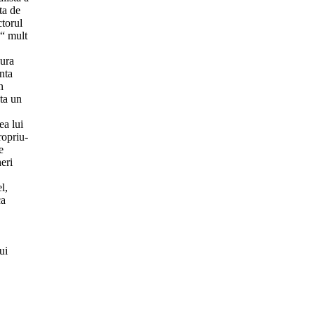
ta de
ctorul
n“ mult
gura
nta
n
ata un
ea lui
ropriu-
e
eri
l,
ca
ui