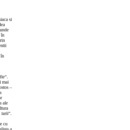
iaca si
lea
 unde
 în
rin
ntii
 în
fie“.
i mai
ostos –
a
or
a ale
ltura
tarii“.
 e cu
lista a