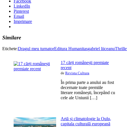
Facebook
LinkedIn
Pinterest
Email
Imprimare
Similare
Etichete:
Dragul meu turnator
Editura Humanitas
gabriel liiceanu
Thrille
17 cărți românești premiate
recent
de
Revista Cultura
În prima parte a anului au fost
decernate toate premiile
literare românești, începând cu
cele ale Uniunii […]
Artă și climatologie la Oulu,
capitala culturală europeană