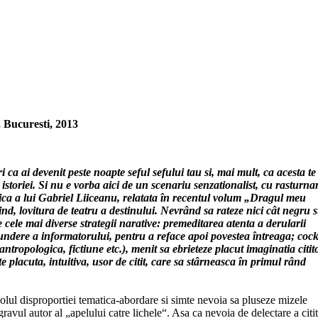
 Bucuresti, 2013
ca ai devenit peste noapte seful sefului tau si, mai mult, ca acesta te
l istoriei. Si nu e vorba aici de un scenariu senzationalist, cu rasturnar
afica a lui Gabriel Liiceanu, relatata în recentul volum „Dragul meu
bind, lovitura de teatru a destinului. Nevrând sa rateze nici cât negru 
 cele mai diverse strategii narative: premeditarea atenta a derularii
undere a informatorului, pentru a reface apoi povestea întreaga; cock
ntropologica, fictiune etc.), menit sa ebrieteze placut imaginatia citit
te placuta, intuitiva, usor de citit, care sa stârneasca în primul rând
colul disproportiei tematica-abordare si simte nevoia sa pluseze mizele
ravul autor al „apelului catre lichele“. Asa ca nevoia de delectare a citi