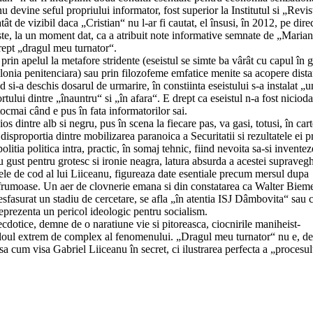
nu devine seful propriului informator, fost superior la Institutul si „Revis
tât de vizibil daca „Cristian“ nu l-ar fi cautat, el însusi, în 2012, pe dire
este, la un moment dat, ca a atribuit note informative semnate de „Maria
drept „dragul meu turnator“.
prin apelul la metafore stridente (eseistul se simte ba vârât cu capul în 
lonia penitenciara) sau prin filozofeme emfatice menite sa acopere dista
 si-a deschis dosarul de urmarire, în constiinta eseistului s-a instalat „u
tului dintre „înauntru“ si „în afara“. E drept ca eseistul n-a fost niciod
 tocmai când e pus în fata informatorilor sai.
s dintre alb si negru, pus în scena la fiecare pas, va gasi, totusi, în cart
sproportia dintre mobilizarea paranoica a Securitatii si rezultatele ei p
litia politica intra, practic, în somaj tehnic, fiind nevoita sa-si inventez
 gust pentru grotesc si ironie neagra, latura absurda a acestei supravegh
ele de cod al lui Liiceanu, figureaza date esentiale precum mersul dupa
ine frumoase. Un aer de clovnerie emana si din constatarea ca Walter Bieme
sfasurat un stadiu de cercetare, se afla „în atentia ISJ Dâmbovita“ sau 
reprezenta un pericol ideologic pentru socialism.
necdotice, demne de o naratiune vie si pitoreasca, ciocnirile maniheist-
 tabloul extrem de complex al fenomenului. „Dragul meu turnator“ nu e, de
sa cum visa Gabriel Liiceanu în secret, ci ilustrarea perfecta a „procesul