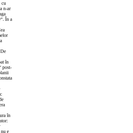
a cu
a n-ar
eaga
“. În a
Cea
melor
na
. De
at în
“ post-
lanii
onstata
e
a:
de
era
ura în
ator:
r
 nu e