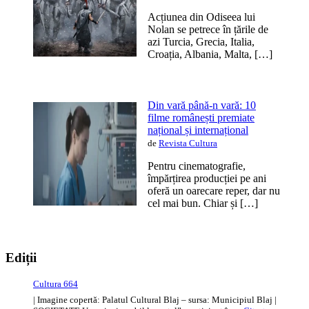
Acțiunea din Odiseea lui
Nolan se petrece în țările de
azi Turcia, Grecia, Italia,
Croația, Albania, Malta, […]
Din vară până-n vară: 10
filme românești premiate
național și internațional
de
Revista Cultura
Pentru cinematografie,
împărțirea producției pe ani
oferă un oarecare reper, dar nu
cel mai bun. Chiar și […]
Ediții
Cultura 664
| Imagine copertă: Palatul Cultural Blaj – sursa: Municipiul Blaj |