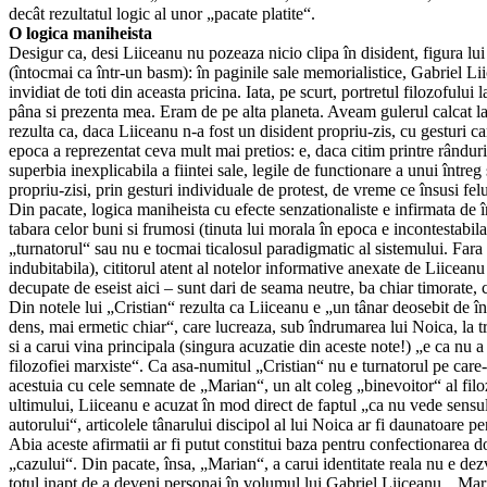
decât rezultatul logic al unor „pacate platite“.
O logica maniheista
Desigur ca, desi Liiceanu nu pozeaza nicio clipa în disident, figura lui 
(întocmai ca într-un basm): în paginile sale memorialistice, Gabriel Lii
invidiat de toti din aceasta pricina. Iata, pe scurt, portretul filozofului 
pâna si prezenta mea. Eram de pe alta planeta. Aveam gulerul calcat 
rezulta ca, daca Liiceanu n-a fost un disident propriu-zis, cu gesturi c
epoca a reprezentat ceva mult mai pretios: e, daca citim printre rânduri
superbia inexplicabila a fiintei sale, legile de functionare a unui între
propriu-zisi, prin gesturi individuale de protest, de vreme ce însusi fel
Din pacate, logica maniheista cu efecte senzationaliste e infirmata de î
tabara celor buni si frumosi (tinuta lui morala în epoca e incontestabila
„turnatorul“ sau nu e tocmai ticalosul paradigmatic al sistemului. Fara 
indubitabila), cititorul atent al notelor informative anexate de Liiceanu
decupate de eseist aici – sunt dari de seama neutre, ba chiar timorate, cu
Din notele lui „Cristian“ rezulta ca Liiceanu e „un tânar deosebit de î
dens, mai ermetic chiar“, care lucreaza, sub îndrumarea lui Noica, la 
si a carui vina principala (singura acuzatie din aceste note!) „e ca nu a
filozofiei marxiste“. Ca asa-numitul „Cristian“ nu e turnatorul pe care-
acestuia cu cele semnate de „Marian“, un alt coleg „binevoitor“ al filo
ultimului, Liiceanu e acuzat în mod direct de faptul „ca nu vede sensul
autorului“, articolele tânarului discipol al lui Noica ar fi daunatoare pen
Abia aceste afirmatii ar fi putut constitui baza pentru confectionarea d
„cazului“. Din pacate, însa, „Marian“, a carui identitate reala nu e dez
totul inapt de a deveni personaj în volumul lui Gabriel Liiceanu. „Mari