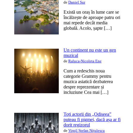
de
Daniel Sur
Există un oraș în lume care se
încălzește de aproape patru ori
mai repede decât media
globală. Acolo, șapte […]
Un continent nu este un gen
muzical
de
Raluca-Nicoleta Ene
Cum a redeschis noua
categorie Grammy pentru
muzica asiatică dezbaterea
despre reprezentare și
incluziune Cea mai […]
Toți actorii din „Odiseea”
puteau fi pigmei, dacă așa ar fi
dorit regizorul
de
Virgil Ștefan Nițulescu