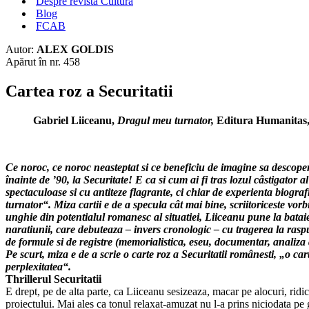
Despre revista Cultura
Blog
FCAB
Autor:
ALEX GOLDIS
Apărut în nr. 458
Cartea roz a Securitatii
Gabriel Liiceanu,
Dragul meu turnator,
Editura Humanitas,
Ce noroc, ce noroc neasteptat si ce beneficiu de imagine sa descoperi 
înainte de ’90, la Securitate! E ca si cum ai fi tras lozul câstigator a
spectaculoase si cu antiteze flagrante, ci chiar de experienta biogr
turnator“. Miza cartii e de a specula cât mai bine, scriitoriceste vor
unghie din potentialul romanesc al situatiei, Liiceanu pune la bataie
naratiunii, care debuteaza – invers cronologic – cu tragerea la rasp
de formule si de registre (memorialistica, eseu, documentar, analiza a
Pe scurt, miza e de a scrie o carte roz a Securitatii românesti, „o car
perplexitatea“.
Thrillerul Securitatii
E drept, pe de alta parte, ca Liiceanu sesizeaza, macar pe alocuri, ridi
proiectului. Mai ales ca tonul relaxat-amuzat nu l-a prins niciodata pe g