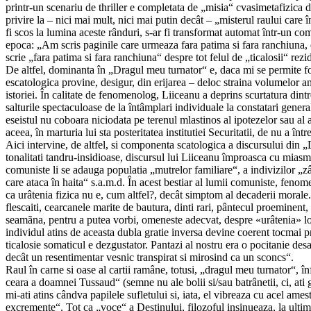
printr-un scenariu de thriller e completata de „misia“ cvasimetafizica d
privire la – nici mai mult, nici mai putin decât – „misterul raului care 
fi scos la lumina aceste rânduri, s-ar fi transformat automat într-un com
epoca: „Am scris paginile care urmeaza fara patima si fara ranchiuna, di
scrie „fara patima si fara ranchiuna“ despre tot felul de „ticalosii“ rezid
De altfel, dominanta în „Dragul meu turnator“ e, daca mi se permite 
escatologica provine, desigur, din erijarea – deloc straina volumelor an
istoriei. În calitate de fenomenolog, Liiceanu a deprins scurtatura dint
salturile spectaculoase de la întâmplari individuale la constatari gener
eseistul nu coboara niciodata pe terenul mlastinos al ipotezelor sau al 
aceea, în marturia lui sta posteritatea institutiei Securitatii, de nu a între
Aici intervine, de altfel, si componenta scatologica a discursului din 
tonalitati tandru-insidioase, discursul lui Liiceanu împroasca cu miasme 
comuniste li se adauga populatia „mutrelor familiare“, a indivizilor „z
care ataca în haita“ s.a.m.d. În acest bestiar al lumii comuniste, fenome
ca urâtenia fizica nu e, cum altfel?, decât simptom al decaderii morale. 
flescaiti, cearcanele marite de bautura, dinti rari, pântecul proeminent,
seamãna, pentru a putea vorbi, omeneste adecvat, despre «urâtenia» lor
individul atins de aceasta dubla gratie inversa devine coerent tocmai pr
ticalosie somaticul e dezgustator. Pantazi al nostru era o pocitanie des
decât un resentimentar vesnic transpirat si mirosind ca un sconcs“.
Raul în carne si oase al cartii ramâne, totusi, „dragul meu turnator“, î
ceara a doamnei Tussaud“ (semne nu ale bolii si/sau batrânetii, ci, ati 
mi-ati atins cândva papilele sufletului si, iata, el vibreaza cu acel ame
excremente“. Tot ca „voce“ a Destinului, filozoful insinueaza, la ultim