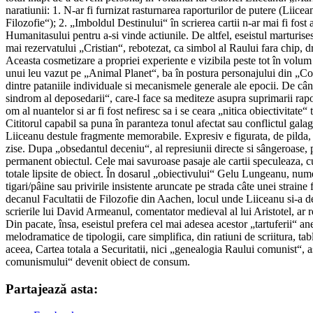
naratiunii: 1. N-ar fi furnizat rasturnarea raporturilor de putere (Liicea
Filozofie“); 2. „Imboldul Destinului“ în scrierea cartii n-ar mai fi fost a
Humanitasului pentru a-si vinde actiunile. De altfel, eseistul marturis
mai rezervatului „Cristian“, rebotezat, ca simbol al Raului fara chip, 
Aceasta cosmetizare a propriei experiente e vizibila peste tot în volum 
unui leu vazut pe „Animal Planet“, ba în postura personajului din „Co
dintre pataniile individuale si mecanismele generale ale epocii. De când
sindrom al deposedarii“, care-l face sa mediteze asupra suprimarii rapor
om al nuantelor si ar fi fost nefiresc sa i se ceara „nitica obiectivitate“
Cititorul capabil sa puna în paranteza tonul afectat sau conflictul galagio
Liiceanu destule fragmente memorabile. Expresiv e figurata, de pilda, di
zise. Dupa „obsedantul deceniu“, al represiunii directe si sângeroase, po
permanent obiectul. Cele mai savuroase pasaje ale cartii speculeaza, cu
totale lipsite de obiect. În dosarul „obiectivului“ Gelu Lungeanu, num
tigari/pâine sau privirile insistente aruncate pe strada câte unei stra
decanul Facultatii de Filozofie din Aachen, locul unde Liiceanu si-a de
scrierile lui David Armeanul, comentator medieval al lui Aristotel, ar 
Din pacate, însa, eseistul prefera cel mai adesea acestor „tartuferii“ a
melodramatice de tipologii, care simplifica, din ratiuni de scriitura,
aceea, Cartea totala a Securitatii, nici „genealogia Raului comunist“, a
comunismului“ devenit obiect de consum.
Partajează asta: