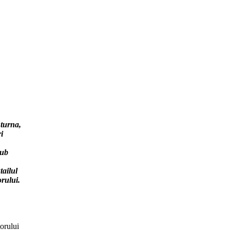
 turna,
i
sub
tailul
orului.
torului