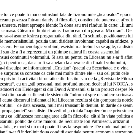
e tot ce poate fi mai contrastant fata de fizionomiile „ticalosilor“ epocii
ceanu pozeaza într-un dandy al filozofiei, constient de puterea ei afrodis
la tinerete, reluat aproape identic în doua sau trei rânduri în carte: „Îi umi
la camasa. Citeam în limbi straine. Traduceam din greaca. Ma urau“. De
are sa-si asume iesirea programatica din rând, în schimb, pozitionarea lui
le memorialistului, pozitia unui disident involuntar, capabil sa sfideze, p
g sistem. Fenomenologic vorbind, eseistul n-a trebuit sa se agite, ca diside
ul sau de a fi a reprezentat un ghimpe natural în coasta sistemului.
nsusi continutul volumului. Si asta nu pentru ca Liiceanu nu s-ar fi aflat
), ci pentru ca, daca ar fi sa apelam la anexele din finalul volumului,
a-l disculpa pe informatorul „Cristian“ (pactul cu Securitatea e o vina
 e surprins sa constate ca cele mai multe dintre ele – sau cel putin cele
 privire la activitati birocratice din Institut sau de la „Revista de Filozo
nzestrat“, cu un „stil personal, mai profund uneori decât al lui NOICA, s
traduceri din Heidegger si din David Armeanul si la un proiect despre N
 fost din pacate suficient de sistematic îndrumat spre o studiere serioasa 
l cauta discursul inflamat al lui Liiceanu rezulta si din comparatia notel
zofului – de data aceasta, mult mai transant în denunt. În darile de seam
 propagandei“ socialiste. Dovedind „o totala înapoiere în ce priveste cu
tru ca „difuzeaza nonangajarea atât în filozofie, cât si în viata politica a 
osarului politic de catre maiorul de Securitate Ion Patrulescu, artizanul
valuita, e mort si nu mai poate fi tras la raspundere. De unde mai pui ca
an“ n-ar fi îndeplinit doua conditii esentiale pentru economia senzationa