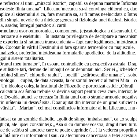
e reflector al unui „miracol istoric“, capabil sa depuna marturie înfiorat
însoteste fiinta umana“. Liiceanu încearca sa-si convinga cititorul ca, dac
plice al sistemului si ca, fara marturia sa, ar fi ramas neelucidata o într
n simpla nevoie de a întelege geneza si fiziologia unei ticalosii istorice
a, asadar, întregul paradox al cartii.
formularea usor oximoronica, componenta (e)scatologica a discursului. 
terioare ale eseistului – în instanta privilegiata de decriptare a mecanis
re experienta si ratiunea transcendenta – fapt care legitimeaza întotdeau
ale. Cocotat în vârful Destinului si fara spaima termenilor cu majuscule,
analizelor, preferând întotdeauna formularile apodictice, de la altitudine
gului sistem totalitarist.
„Dragul meu turnator“, în usoara contradictie cu perspectiva astrala. Drap
stilistice tari, demne de limbajul celor denuntati aici. Seriei „lichelelor
âmbind slinos“, chipurile raului“, „pocitii“ „scârboseniile umane“, „sobo
nologul – cuplat, de data aceasta, la orizontul teoretic al tantei Mita – c
Un ideolog coleg la Institutul de Filozofie e portretizat astfel: „Obraji
 calcatura scalâmba trebuie sa devina suport pentru ceva care, interior, l
. De-abia atunci se creeaza în fiinta unui om o stranie armonie negativ
in urâtenia lui desavârsita. Doar ajutat din interior de un grad suficient 
avârsita“. „Marian“, cel mai constiincios informator al lui Liiceanu, „nu 
nfatisat ca un zombie diabolic, „golit de sânge, îmbalsamat“, ca „o sculpt
ghicit, ale lipsei constiintei): „Asa si cu dumneavoastra, dragul meu turn
stec de scârba si tandrete care te poate cuprinde (…) la vederea propriilo
a întâlnire cu informatorul sau, ca afectiunea canceroasa a fetei acestuia