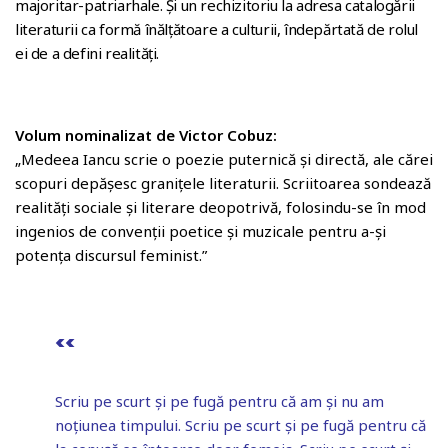
majoritar-patriarhale. Și un rechizitoriu la adresa catalogării
o
literaturii ca formă înălțătoare a culturii, îndepărtată de rolul
o
ei de a defini realități.
m
Volum nominalizat de Victor Cobuz:
„Medeea Iancu scrie o poezie puternică și directă, ale cărei
scopuri depășesc granițele literaturii. Scriitoarea sondează
realități sociale și literare deopotrivă, folosindu-se în mod
ingenios de convenții poetice și muzicale pentru a-și
potența discursul feminist.”
<<
Scriu pe scurt și pe fugă pentru că am şi nu am
noțiunea timpului. Scriu pe scurt și pe fugă pentru că