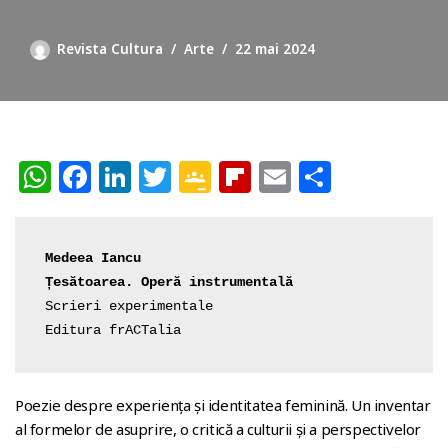
Revista Cultura
Arte
22 mai 2024
W
F
Li
T
G
Fl
E
P
h
a
n
w
o
ip
m
ar
at
c
k
itt
o
b
ai
ta
Medeea Iancu

s
e
e
e
gl
o
l
je
Țesătoarea. Operă instrumentală
A
b
dI
r
e
ar
az
Scrieri experimentale

p
o
n
Cl
d
ă
Editura frACTalia
p
o
a
k
ss
Poezie despre experiența și identitatea feminină. Un inventar
r
al formelor de asuprire, o critică a culturii și a perspectivelor