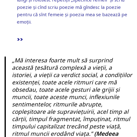
poezie și cînd scriu poezie mă gîndesc la poezie
pentru că sînt femeie și poezia mea se bazează pe
emoții.
>>
„Mă interesa foarte mult să surprind
această țesătură complexă a vieții, a
istoriei, a vieții ca verdict social, a condițiilor
existenței, toate acele ritmuri care mă
obsedau, toate acele gesturi ale grijii și
muncii, toate aceste munci, inflexiunile
sentimentelor, ritmurile abrupte,
copleșitoare ale supraviețuirii, acel timp al
cărții, timpul fragmentat, împuținat, ritmul
timpului capitalizat trecând peste viață,
ritmul muncii erodând viața.”
(Medeea