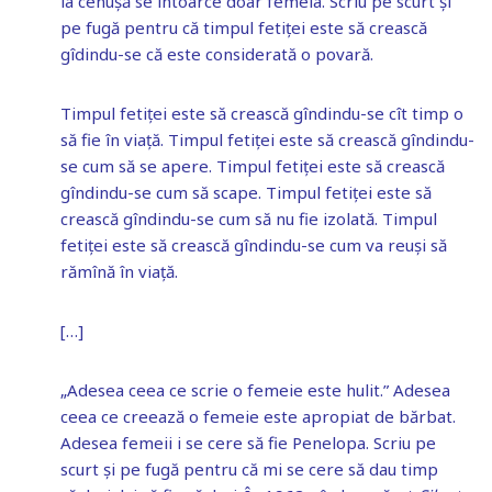
la cenușă se întoarce doar femeia. Scriu pe scurt și
pe fugă pentru că timpul fetiței este să crească
gîdindu-se că este considerată o povară.
Timpul fetiței este să crească gîndindu-se cît timp o
să fie în viață. Timpul fetiței este să crească gîndindu-
se cum să se apere. Timpul fetiței este să crească
gîndindu-se cum să scape. Timpul fetiței este să
crească gîndindu-se cum să nu fie izolată. Timpul
fetiței este să crească gîndindu-se cum va reuși să
rămînă în viață.
[…]
„Adesea ceea ce scrie o femeie este hulit.” Adesea
ceea ce creează o femeie este apropiat de bărbat.
Adesea femeii i se cere să fie Penelopa. Scriu pe
scurt și pe fugă pentru că mi se cere să dau timp