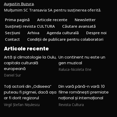
Augustin Buzura
.
Mulțumim SC Transavia SA pentru susținerea oferită.
Prima pagină
Articole recente
Newsletter
Susțineți revista CULTURA
Căutare avansată
Secțiuni
Arhiva
Agenda culturală
Despre noi
Contact
Condiții de publicare pentru colaboratori
Articole recente
Artă și climatologie la Oulu,
Un continent nu este un
capitala culturală
gen muzical
europeană
Raluca-Nicoleta Ene
Daniel Sur
Toți actorii din „Odiseea”
Din vară până-n vară: 10
puteau fi pigmei, dacă așa
filme românești premiate
ar fi dorit regizorul
național și internațional
Virgil Ștefan Nițulescu
Revista Cultura