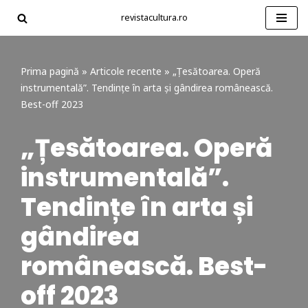
revistacultura.ro
Sari
la
conținut
Prima pagină
»
Articole recente
»
„Țesătoarea. Operă
instrumentală”. Tendințe în arta și gândirea românească.
Best-off 2023
„Țesătoarea. Operă
instrumentală”.
Tendințe în arta și
gândirea
românească. Best-
off 2023