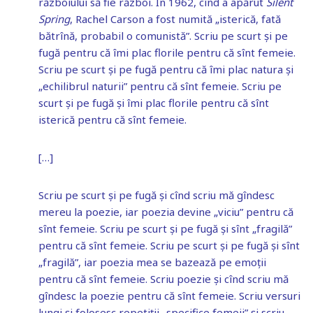
războiului să fie război. În 1962, cînd a apărut
Silent
Spring
, Rachel Carson a fost numită „isterică, fată
bătrînă, probabil o comunistă”. Scriu pe scurt și pe
fugă pentru că îmi plac florile pentru că sînt femeie.
Scriu pe scurt și pe fugă pentru că îmi plac natura și
„echilibrul naturii” pentru că sînt femeie. Scriu pe
scurt și pe fugă și îmi plac florile pentru că sînt
isterică pentru că sînt femeie.
[…]
Scriu pe scurt și pe fugă și cînd scriu mă gîndesc
mereu la poezie, iar poezia devine „viciu” pentru că
sînt femeie. Scriu pe scurt și pe fugă și sînt „fragilă”
pentru că sînt femeie. Scriu pe scurt și pe fugă și sînt
„fragilă”, iar poezia mea se bazează pe emoții
pentru că sînt femeie. Scriu poezie și cînd scriu mă
gîndesc la poezie pentru că sînt femeie. Scriu versuri
lungi și folosesc repetiții „specifice femeii” și scriu