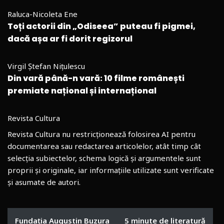
Raluca-Nicoleta Ene
Toți actorii din „Odiseea” puteau fi pigmei,
dacă așa ar fi dorit regizorul
Virgil Ștefan Nițulescu
Din vară până-n vară: 10 filme românești
premiate național și internațional
Revista Cultura
Revista Cultura nu restricționează folosirea AI pentru
documentarea sau redactarea articolelor, atât timp cât
selecția subiectelor, schema logică și argumentele sunt
proprii și originale, iar informațiile utilizate sunt verificate
și asumate de autori.
Fundația Augustin Buzura
5 minute de literatură