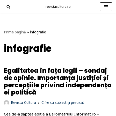
revistacultura.ro
Sari
la
conținut
Prima pagină
»
infografie
infografie
Egalitatea în fața legii – sondaj
de opinie. Importanța justiției și
percepțiile privind independența
ei politică
Revista Cultura
Cifre cu subiect și predicat
Cea de-a șaptea ediție a Barometrului Informat.ro –