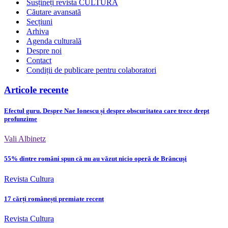
Susțineți revista CULTURA
Căutare avansată
Secțiuni
Arhiva
Agenda culturală
Despre noi
Contact
Condiții de publicare pentru colaboratori
Articole recente
Efectul guru. Despre Nae Ionescu și despre obscuritatea care trece drept
profunzime
Vali Albinetz
55% dintre români spun că nu au văzut nicio operă de Brâncuși
Revista Cultura
17 cărți românești premiate recent
Revista Cultura