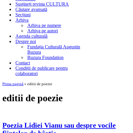
Susțineți revista CULTURA
Căutare avansată
Secțiuni
Arhiva
Arhiva pe numere
Arhiva pe autori
Agenda culturală
Despre noi
Fundația Culturală Augustin
Buzura
Buzura Foundation
Contact
Condiții de publicare pentru
colaboratori
Prima pagină
»
editii de poezie
editii de poezie
Poezia Lidiei Vianu sau despre vocile