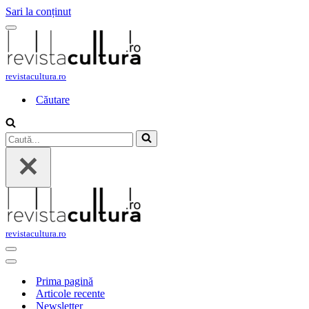
Sari la conținut
Meniu
de
navigare
revistacultura.ro
Căutare
Caută...
revistacultura.ro
Meniu
de
Meniu
navigare
de
Prima pagină
navigare
Articole recente
Newsletter