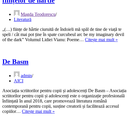
ființelor de hârtie
Magda Teodorescu
Literatură
„(…) ființe de hârtie ciuruită de îndoieli mă spăl de tine de viață te
speli / cât mai pot ține în spate curcubeul arc be my imaginary devil
Poezi
of the dark” Volumul Lidiei Vianu: Poeme…
Citește mai mult »
Lidiei
Vianu
sau
despr
De Basm
vocile
ființel
admin
de
AICI
hârtie
Asociația scriitorilor pentru copii și adolescenți De Basm – Asociația
scriitorilor pentru copii și adolescenți este o organizație profesională
înființată în anul 2018, care promovează literatura română
contemporană pentru copii, susține creatorii și facilitează accesul
De
copiilor…
Citește mai mult »
Basm