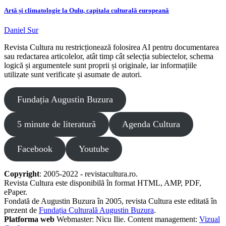
Artă și climatologie la Oulu, capitala culturală europeană
Daniel Sur
Revista Cultura nu restricționează folosirea AI pentru documentarea
sau redactarea articolelor, atât timp cât selecția subiectelor, schema
logică și argumentele sunt proprii și originale, iar informațiile
utilizate sunt verificate și asumate de autori.
Fundația Augustin Buzura
5 minute de literatură
Agenda Cultura
Facebook
Youtube
Copyright
: 2005-2022 - revistacultura.ro.
Revista Cultura este disponibilă în format HTML, AMP, PDF,
ePaper.
Fondată de Augustin Buzura în 2005, revista Cultura este editată în
prezent de
Fundația Culturală Augustin Buzura
.
Platforma web
Webmaster: Nicu Ilie. Content management:
Vizual