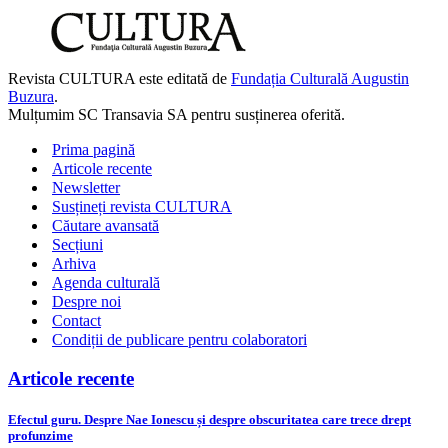
de
lifestyle
și/sau
mod
Revista CULTURA este editată de
Fundația Culturală Augustin
de
Buzura
.
viață
Mulțumim SC Transavia SA pentru susținerea oferită.
asumat
Prima pagină
Articole recente
Newsletter
Susțineți revista CULTURA
Căutare avansată
Secțiuni
Arhiva
Agenda culturală
Despre noi
Contact
Condiții de publicare pentru colaboratori
Articole recente
Efectul guru. Despre Nae Ionescu și despre obscuritatea care trece drept
profunzime