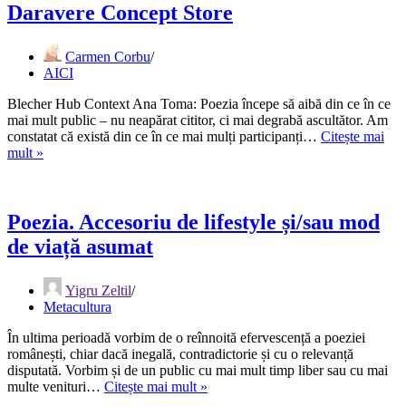
Daravere Concept Store
Carmen Corbu
AICI
Blecher Hub Context Ana Toma: Poezia începe să aibă din ce în ce
mai mult public – nu neapărat cititor, ci mai degrabă ascultător. Am
constatat că există din ce în ce mai mulți participanți…
Citește mai
Daravere
mult »
Concept
Store
Poezia. Accesoriu de lifestyle și/sau mod
de viață asumat
Yigru Zeltil
Metacultura
În ultima perioadă vorbim de o reînnoită efervescență a poeziei
românești, chiar dacă inegală, contradictorie și cu o relevanță
disputată. Vorbim și de un public cu mai mult timp liber sau cu mai
Poezia.
multe venituri…
Citește mai mult »
Accesoriu