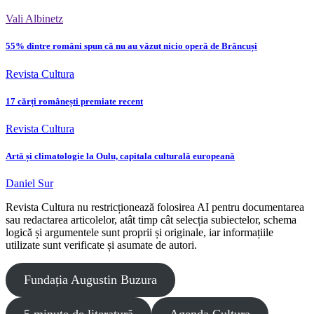
Vali Albinetz
55% dintre români spun că nu au văzut nicio operă de Brâncuși
Revista Cultura
17 cărți românești premiate recent
Revista Cultura
Artă și climatologie la Oulu, capitala culturală europeană
Daniel Sur
Revista Cultura nu restricționează folosirea AI pentru documentarea
sau redactarea articolelor, atât timp cât selecția subiectelor, schema
logică și argumentele sunt proprii și originale, iar informațiile
utilizate sunt verificate și asumate de autori.
Fundația Augustin Buzura