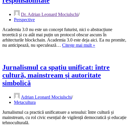
responsabilitate
Dr. Adrian Leonard Mociulschi
Perspective
Academia 3.0 nu este un concept futurist, nici o abstracțiune
teoretică și cu atât mai puțin un protocol obscur ascuns în
arhitecturile blockchain. Academia 3.0 este deja aici. Ea nu promite,
Academia
nu anticipează, nu speculează…
Citește mai mult »
3.0:
între
informație,
cultură
Jurnalismul ca spațiu unificat: între
și
cultură, mainstream și autoritate
responsabilitate
simbolică
Adrian Leonard Mociulschi
Metacultura
Jurnalismul ca practică unificatoare a sensului: între cultură și
mainstream, cu rol civic esențial de vigilență democratică și educație
tehnoculturală.