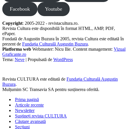
Facebook
Youtube
Copyright
: 2005-2022 - revistacultura.ro.
Revista Cultura este disponibilă în format HTML, AMP, PDF,
ePaper.
Fondată de Augustin Buzura în 2005, revista Cultura este editată în
prezent de
Fundația Culturală Augustin Buzura
.
Platforma web
Webmaster: Nicu Ilie. Content management:
Vizual
Graficante.ro
Tema:
Neve
| Propulsată de
WordPress
Revista CULTURA este editată de
Fundația Culturală Augustin
Buzura
.
Mulțumim SC Transavia SA pentru susținerea oferită.
Prima pagină
Articole recente
Newsletter
Susțineți revista CULTURA
Căutare avansată
Secțiuni