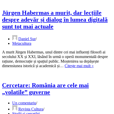
Jürgen Habermas a murit, dar lecțiile
despre adevăr și dialog în lumea digitală
sunt tot mai actuale
Daniel Sur
Metacultura
A murit Jürgen Habermas, unul dintre cei mai influenți filosofi ai
secolului XX și XXI, lăsând în urmă o operă monumentală despre
rațiune, democrație și spațiul public. Moștenirea sa depășește
Jürgen
dimensiunea istorică și academică și…
Citește mai mult »
Habermas
a
murit,
dar
Cercetare: România are cele mai
lecțiile
„volatile” guverne
despre
adevăr
și
Un comentariu
dialog
Revista Cultura
în
Studii și cercetări