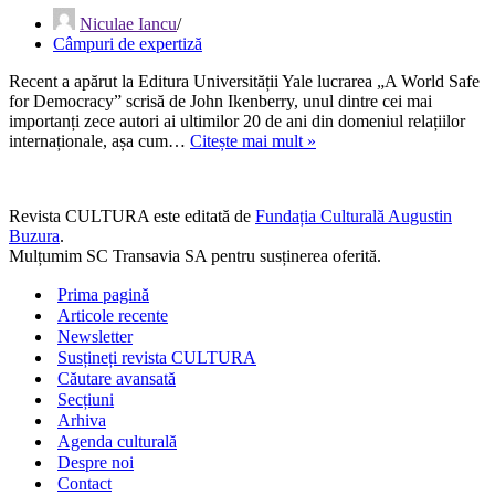
Eur
Niculae Iancu
ult
Câmpuri de expertiză
dec
Recent a apărut la Editura Universității Yale lucrarea „A World Safe
for Democracy” scrisă de John Ikenberry, unul dintre cei mai
importanți zece autori ai ultimilor 20 de ani din domeniul relațiilor
O
internaționale, așa cum…
Citește mai mult »
lume
sigură
pentru
Revista CULTURA este editată de
Fundația Culturală Augustin
democrație
Buzura
.
Mulțumim SC Transavia SA pentru susținerea oferită.
Prima pagină
Articole recente
Newsletter
Susțineți revista CULTURA
Căutare avansată
Secțiuni
Arhiva
Agenda culturală
Despre noi
Contact