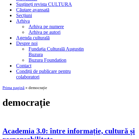
Susțineți revista CULTURA
Căutare avansată
Secțiuni
Arhiva
Arhiva pe numere
Arhiva pe autori
Agenda culturală
Despre noi
Fundația Culturală Augustin
Buzura
Buzura Foundation
Contact
Condiții de publicare pentru
colaboratori
Prima pagină
»
democrație
democrație
Academia 3.0: între informație, cultură și