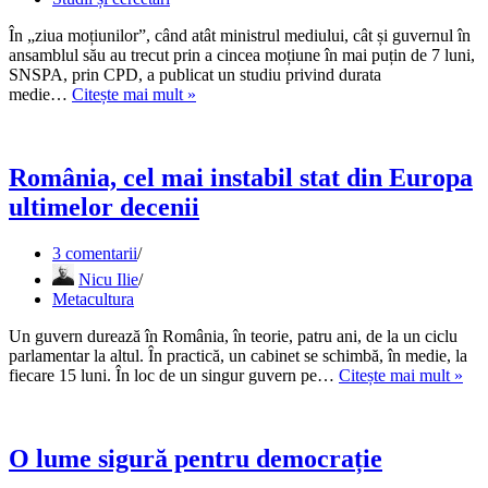
lumea
digitală
În „ziua moțiunilor”, când atât ministrul mediului, cât și guvernul în
sunt
ansamblul său au trecut prin a cincea moțiune în mai puțin de 7 luni,
tot
SNSPA, prin CPD, a publicat un studiu privind durata
mai
Cercetare:
medie…
Citește mai mult »
actuale
România
are
cele
mai
România, cel mai instabil stat din Europa
„volatile”
ultimelor decenii
guverne
3 comentarii
Nicu Ilie
Metacultura
Un guvern durează în România, în teorie, patru ani, de la un ciclu
parlamentar la altul. În practică, un cabinet se schimbă, în medie, la
Rom
fiecare 15 luni. În loc de un singur guvern pe…
Citește mai mult »
cel
mai
inst
stat
O lume sigură pentru democrație
din