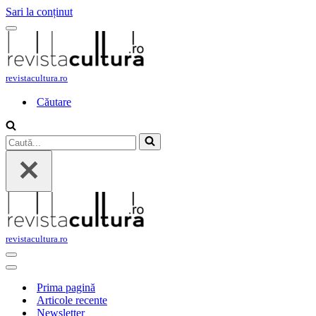
Sari la conținut
Meniu
de
navigare
revistacultura.ro
Căutare
Caută...
revistacultura.ro
Meniu
de
Meniu
navigare
de
Prima pagină
navigare
Articole recente
Newsletter