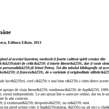
omâne
ca, Editura Eikon, 2013
 al acestui înzestrat, neobosit (i foarte cultivat spirit creator din
â259;tuiri de critic&â259; (i istorie literar&â259;, dar (i vaste sinte
e personalit&â259;)ii Irinei Petra(. Tot din tabelul bibliografic al ace
ez&â259; (i francez&â259;, de o varietate (i originalitate stilistic&â2
sale lucr&â259;ri, cred c&â259; e mai bine s&â259;-i citim direct aceste
ânt apropo de via)a literar&â259; româneasc&â259; de dup&â259; 1989
uri, eseuri independente. Le-am a(ezat într-o oarecare ordine, dar nu le-a
le în alte contexte.
59; (i exuberant&â259; deopotriv&â259;, nu m&â259; simt
u-mi pierd ochiul critic (i îng&â259;duin)a. &â350;i nu uit nici o clip