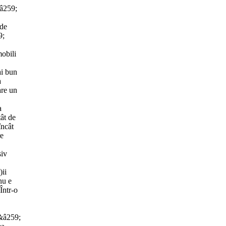
&â259;
 de
9;
obili
ai bun
a
are un
a
ât de
încât
re
siv
)ii
nu e
Într-o
s&â259;