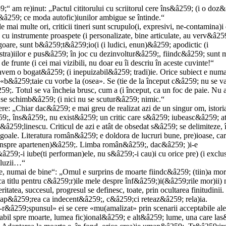
“ am re)inut: „Pactul cititorului cu scriitorul cere îns&â259; (i o doz
â259; ce moda autofic)iunilor ambigue se întinde.“
ai multe ori, criticii tineri sunt scrupulo(i, expresivi, ne-contamina)i
 cu instrumente proaspete (i personalizate, bine articulate, au verv&â25
oare, sunt b&â259;t&â259;io(i (i ludici, enun)&â259; apodictic (i
tra)iilor e pus&â259; în joc cu dezinvoltur&â259;, fiindc&â259; sunt m
de frunte (i cei mai vizibili, nu doar eu îi descriu în aceste cuvinte!“
avem o bogat&â259; (i inepuizabil&â259; tradi)ie. Orice subiect e num
b&â259;taie cu vorbe la (osea». Se (tie de la început c&â259; nu se v
9;. Totul se va încheia brusc, cum a (i început, ca un foc de paie. Nu 
 se schimb&â259; (i nici nu se scutur&â259; nimic.“
: „Chiar dac&â259; e mai greu de realizat azi de un singur om, istori
59;, îns&â259;, nu exist&â259; un critic care s&â259; iubeasc&â259; at
 C&â259;linescu. Criticul de azi e atât de obsedat s&â259; se delimiteze, 
 goale. Literatura român&â259; e doldora de lucruri bune, pre)ioase, ca
dinspre apartenen)&â259;. Limba român&â259;, dac&â259; )i-e
259;-i iube(ti performan)ele, nu s&â259;-i cau)i cu orice pre) (i exclu
 iluzii…“
te, numai de bine“: „Omul e surprins de moarte fiindc&â259; (tiin)a mor
 titlu pentru c&â259;r)ile mele despre înf&â259;)i(&â259;rile mor)ii) 
tatea, succesul, progresul se definesc, toate, prin ocultarea finitudinii. 
ap&â259;rea ca indecent&â259;, c&â259;ci reteaz&â259; rela)ia.
&â259;spunsul» ei se cere «mu(amalizat» prin scenarii acceptabile ale
abil spre moarte, lumea fic)ional&â259; e alt&â259; lume, una care la