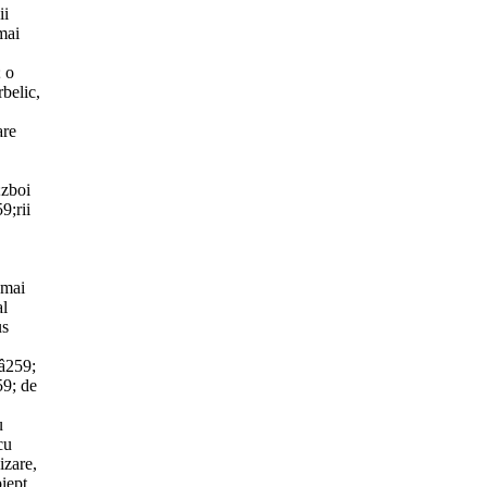
ii
mai
; o
rbelic,
are
;zboi
9;rii
 mai
al
us
&â259;
59; de
u
cu
izare,
piept