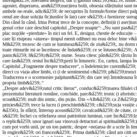
întreag&â259; libertatea alegerii, dar (i gândul f&â259;r&â259; limit
agoniei, disperarea, am&â259;nun)irea bolii, obsesia sfâr(itului sunt t
ambele ne-reale, adic&â259; de necuprins în formule/forme direct palpa
omul are doar solu)ia fic)iunilor în lan) care s&â259;-i furnizeze surog
Din când în când, Irina Petra( trece de la concepte, defini)ii (i aser)iun
genul celor care deschid capitolul „Despre noapte“: „Nu sunt pas&â2
plac nop)ile «pierdute» în nici un fel. E, desigur, chestie de educa)ie
care î(i risipeau «aiurea» timpul menit odihnei nu erau deloc bine v&
M&â259; trezesc de cum se lumineaz&â259; de ziu&â259;, nu dorm ni
toate ritmurile mi se încetinesc de îndat&â259; ce se întunec&â259;
panic&â259; f&â259;r&â259; nume. Seara citesc pân&â259; târziu în co
care las&â259; restul înc&â259;perii în întuneric. Eu, cartea, lampa 
Capitolul „Fragmente despre traducere“, o îndeletnicire curent&â259; (
direct cu via)a altor limbi, ci (i de sentimentul c&â259; p&â259;trunzi
Traducerea e o scormonire palpitant&â259; din care ie(i întotdeauna 
propria limb&â259;.“
„Despre adev&â259;ratul critic literar“, conduc&â259;toarea filialei clu
prezentului literaturii române, conchide, parc&â259; ironic (i aforis
scoat&â259; mult din nimic, din pu)in. Din «Alb&â259; ca Z&â259;pa
prin)es&â259; trece la lucru (i preschimb&â259; c&â259;su)a vrai(te a p
&â350;i, în sfâr(it, întrerup aceast&â259; cavalcad&â259; de citate, c
s&â259; închei cu reliefarea unui patriotism luminat, care înc&â259;l
o replic&â259; unor ignari sau vinova)i detractori ai spiritualit&â259
cum pot vorbi unii, pe un ton patetic, despre «ne(ansa de a scrie în 
în englez&â259; ori francez&â259;. Prima dat&â259; când am citit a