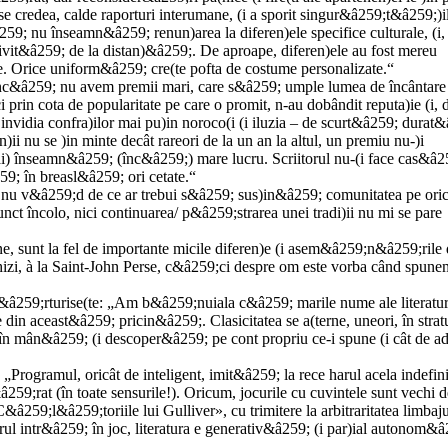
 credea, calde raporturi interumane, (i a sporit singur&â259;t&â259;)i
9; nu înseamn&â259; renun)area la diferen)ele specifice culturale, (i,
vit&â259; de la distan)&â259;. De aproape, diferen)ele au fost mereu
 Orice uniform&â259; cre(te pofta de costume personalizate.“
înc&â259; nu avem premii mari, care s&â259; umple lumea de încântare 
i prin cota de popularitate pe care o promit, n-au dobândit reputa)ie (i, d
invidia confra)ilor mai pu)in noroco(i (i iluzia – de scurt&â259; durat
i nu se )in minte decât rareori de la un an la altul, un premiu nu-)i
ai) înseamn&â259; (înc&â259;) mare lucru. Scriitorul nu-(i face cas&â2
9; în breasl&â259; ori cetate.“
 nu v&â259;d de ce ar trebui s&â259; sus)in&â259; comunitatea pe oric
t încolo, nici continuarea/ p&â259;strarea unei tradi)ii nu mi se pare
e, sunt la fel de importante micile diferen)e (i asem&â259;n&â259;rile 
nchizi, à la Saint-John Perse, c&â259;ci despre om este vorba când spune
 m&â259;rturise(te: „Am b&â259;nuiala c&â259; marile nume ale literatur
e din aceast&â259; pricin&â259;. Clasicitatea se a(terne, uneori, în strat
a în mân&â259; (i descoper&â259; pe cont propriu ce-i spune (i cât de ad
Programul, oricât de inteligent, imit&â259; la rece harul acela indefini
â259;rat (în toate sensurile!). Oricum, jocurile cu cuvintele sunt vechi 
59;l&â259;toriile lui Gulliver», cu trimitere la arbitraritatea limbaju
erul intr&â259; în joc, literatura e generativ&â259; (i par)ial autonom&