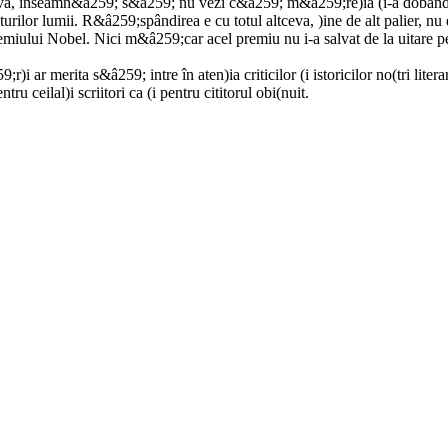
ineva, înseamn&â259; s&â259; nu vezi c&â259; m&â259;re)ia (i-a dobând
urilor lumii. R&â259;spândirea e cu totul altceva, )ine de alt palier, nu
miului Nobel. Nici m&â259;car acel premiu nu i-a salvat de la uitare p
)i ar merita s&â259; intre în aten)ia criticilor (i istoricilor no(tri literar
eilal)i scriitori ca (i pentru cititorul obi(nuit.