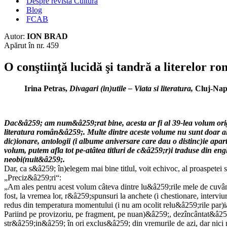
Despre revista Cultura
Blog
FCAB
Autor:
ION BRAD
Apărut în nr. 459
O conştiinţă lucidă şi tandră a literelor r
Irina Petras,
Divagari (in)utile – Viata si literatura,
Cluj-Napo
Dac&â259; am num&â259;rat bine, acesta ar fi al 39-lea volum original
literatura român&â259;. Multe dintre aceste volume nu sunt doar alc&
dic)ionare, antologii (i albume aniversare care dau o distinc)ie apart
volum, putem afla tot pe-atâtea titluri de c&â259;r)i traduse din engl
neobi(nuit&â259;.
Dar, ca s&â259; în)elegem mai bine titlul, voit echivoc, al proaspetei 
„Preciz&â259;ri“:
„Am ales pentru acest volum câteva dintre lu&â259;rile mele de cuv
fost, la vremea lor, r&â259;spunsuri la anchete (i chestionare, intervi
redus din temperatura momentului (i nu am ocolit relu&â259;rile par)ia
Pariind pe provizoriu, pe fragment, pe nuan)&â259;, dezîncântat&â2
str&â259;in&â259; în ori exclus&â259; din vremurile de azi, dar nici n