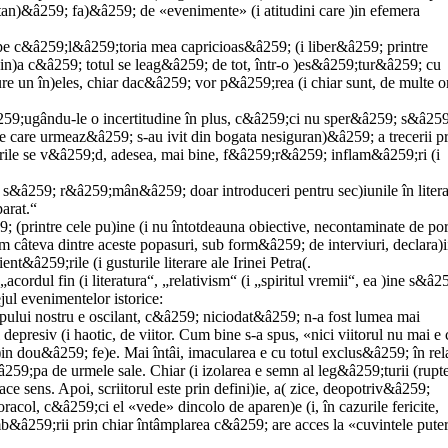
tan)&â259; fa)&â259; de «evenimente» (i atitudini care )in efemera
pe c&â259;l&â259;toria mea capricioas&â259; (i liber&â259; printre
din)a c&â259; totul se leag&â259; de tot, într-o )es&â259;tur&â259; cu
ngure un în)eles, chiar dac&â259; vor p&â259;rea (i chiar sunt, de multe or
â259;ugându-le o incertitudine în plus, c&â259;ci nu sper&â259; s&â259
 care urmeaz&â259; s-au ivit din bogata nesiguran)&â259; a trecerii p
urile se v&â259;d, adesea, mai bine, f&â259;r&â259; inflam&â259;ri (i
in s&â259; r&â259;mân&â259; doar introduceri pentru sec)iunile în litera
arat.“
; (printre cele pu)ine (i nu întotdeauna obiective, necontaminate de porn
 câteva dintre aceste popasuri, sub form&â259; de interviuri, declara)i
t&â259;rile (i gusturile literare ale Irinei Petra(.
cordul fin (i literatura“, „relativism“ (i „spiritul vremii“, ea )ine s&â2
ejul evenimentelor istorice:
mpului nostru e oscilant, c&â259; niciodat&â259; n-a fost lumea mai
presiv (i haotic, de viitor. Cum bine s-a spus, «nici viitorul nu mai e 
u)in dou&â259; fe)e. Mai întâi, imacularea e cu totul exclus&â259; în rel
259;pa de urmele sale. Chiar (i izolarea e semn al leg&â259;turii (rupt
ce sens. Apoi, scriitorul este prin defini)ie, a( zice, deopotriv&â259;
i oracol, c&â259;ci el «vede» dincolo de aparen)e (i, în cazurile fericite,
mb&â259;rii prin chiar întâmplarea c&â259; are acces la «cuvintele puter