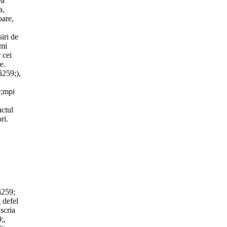
ea
a,
oare,
siri de
-mi
 cei
e.
â259;),
9;mpi
actul
ri.
â259;
 defel
scria
;,