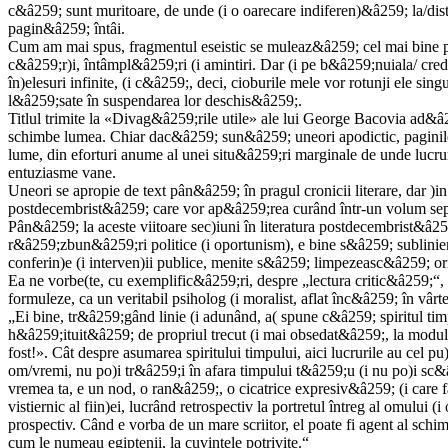
c&â259; sunt muritoare, de unde (i o oarecare indiferen)&â259; la/dis
pagin&â259; întâi.
Cum am mai spus, fragmentul eseistic se muleaz&â259; cel mai bine 
c&â259;r)i, întâmpl&â259;ri (i amintiri. Dar (i pe b&â259;nuiala/ cre
în)elesuri infinite, (i c&â259;, deci, cioburile mele vor rotunji ele si
l&â259;sate în suspendarea lor deschis&â259;.
Titlul trimite la «Divag&â259;rile utile» ale lui George Bacovia ad&
schimbe lumea. Chiar dac&â259; sun&â259; uneori apodictic, paginile
lume, din eforturi anume al unei situ&â259;ri marginale de unde lucr
entuziasme vane.
Uneori se apropie de text pân&â259; în pragul cronicii literare, dar )
postdecembrist&â259; care vor ap&â259;rea curând într-un volum sep
Pân&â259; la aceste viitoare sec)iuni în literatura postdecembrist&â259
r&â259;zbun&â259;ri politice (i oportunism), e bine s&â259; subliniem
conferin)e (i interven)ii publice, menite s&â259; limpezeasc&â259; orien
Ea ne vorbe(te, cu exemplific&â259;ri, despre „lectura critic&â259;“, „a
formuleze, ca un veritabil psiholog (i moralist, aflat înc&â259; în vârt
„Ei bine, tr&â259;gând linie (i adunând, a( spune c&â259; spiritul ti
h&â259;ituit&â259; de propriul trecut (i mai obsedat&â259;, la modul de
fost!». Cât despre asumarea spiritului timpului, aici lucrurile au cel p
om/vremi, nu po)i tr&â259;i în afara timpului t&â259;u (i nu po)i sc&â
vremea ta, e un nod, o ran&â259;, o cicatrice expresiv&â259; (i care fa
vistiernic al fiin)ei, lucrând retrospectiv la portretul întreg al omului (
prospectiv. Când e vorba de un mare scriitor, el poate fi agent al schi
cum le numeau egiptenii, la cuvintele potrivite.“