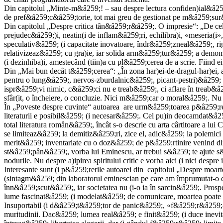
Din capitolul „Minte-m&â259;! – sau despre lectura confiden)ial&â259;
de pref&â259;c&â259;torie, tot mai greu de gestionat pe m&â259;sur&
Din capitolul „Despre critica tân&â259;r&â259;. O impresie“: „De cele m
prejudec&â259;)i, neatin(i de inflam&â259;ri, echilibra)i, «meseria(i»,
speculativ&â259; (i capacitate inovatoare, îndr&â259;zneal&â259;, rig
relativizeaz&â259; cu gra)ie, iar solida arm&â259;tur&â259; a demons
(i dezinhiba)i, amestecând (tiin)a cu pl&â259;cerea de a scrie. Fiind ei 
Din „Mai bun decât t&â259;cerea“: „În zona har)ei-de-dragul-har)ei, 
pentru o lung&â259;, nervos-zburdalnic&â259;, picant-pestri)&â259; «
ispr&â259;vi nimic, c&â259;ci nu e treab&â259;, ci aflare în treab&â25
sfâr(it, o încheiere, o concluzie. Nici m&â259;car o moral&â259;. Nu
În „Poveste despre cuvinte“ autoarea are urm&â259;toarea p&â259;rere
literaturii e posibil&â259; (i necesar&â259;. Cel pu)in deocamdat&â2
total literatura român&â259;, încât s-o descrie cu arta cârtitoare a lui
se limiteaz&â259; la demitiz&â259;ri, zice el, adic&â259; la polemici
merit&â259; inventariate cu o doz&â259; de p&â259;rtinire venind 
st&â259;pân&â259;, vorba lui Eminescu, ar trebui s&â259; te ajute s&â
nodurile. Nu despre a)ipirea spiritului critic e vorba aici (i nici despre
Interesante sunt (i p&â259;rerile autoarei din capitolul „Despre moar
(sintagm&â259; din laboratorul eminescian pe care am împrumutat-o ca
înn&â259;scut&â259;, iar societatea nu (i-o ia în sarcin&â259;. Prosperi
lume fascinat&â259; (i modelat&â259; de comunicare, moartea poate 
Insuportabil (i d&â259;t&â259;tor de panic&â259;, «f&â259;r&â259;-r
muritudinii. Dac&â259; lumea real&â259; e finit&â259; (i duce inevit