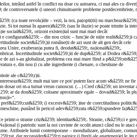
lor, intrând astfel în conflict nu doar cu autoarea, ci mai ales cu diver(
â259; de controversatele (i uneori chinuitoarele probleme postdecembriste, 
59; (ca toate revolu)iile – vezi, la noi, pa(opti(tii) nu marcheaz&â259
e. Si tot numai în aparen)&â259; (sau în iluzie) se poate trimite la inte
ie social&â259;, orizont existen)ial sunt mai mari decât
 e configurat&â259; – din nou crizic – func)ie de ni(te realit&â259;)i c
titudinile societ&â259;)ii române(ti de azi sunt de alt gen decât cele
Marea Unire, exuberan)a putea fi, deodat&â259;, na)ional&â259;,
mbricat. Incertitudinile societ&â259;)ii de dup&â259; al Doilea r&â259
 de azi s-au globalizat, problema cea mai mare fiind a p&â259;str&â25
ratura e, din nou (i cu alte ingrediente (i chenare, o chestiune de
itole ale c&â259;r)ii.
intereseaz&â259; mult mai tare ce pot/ putem face acum s&â259; ne fie
un dosar ori m-a turnat vreun cunoscut. (…) Cred c&â259; un inventar 
t&â259; ar da dou&â259; coloane aproximativ egale – dovad&â259; în pl
nsu)i»“.
e pref&â259;cut&â259; (i excesiv&â259; )ine de corectitudinea politic
se (i meschine, punând în pericol adev&â259;rata r&â259;spundere fa)&â2
 printr-o stranie criz&â259; identitar&â259;. Stranie, c&â259;ci e gre
a)ional (i patriotic sunt la noi cuvinte de ocolit atunci când nu le ataci 
lume. Atributele lumii contemporane – mondializare, globalizare, comun
9;rat, dar reconsider&â259;ri pa(nice (i fire(ti ale apartenen)ei le )in 