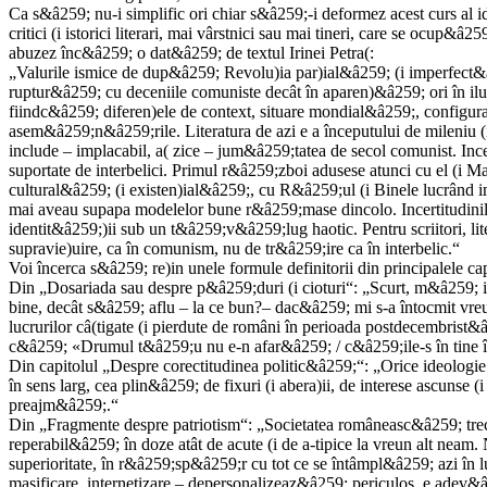
Ca s&â259; nu-i simplific ori chiar s&â259;-i deformez acest curs al idei
critici (i istorici literari, mai vârstnici sau mai tineri, care se ocup&
abuzez înc&â259; o dat&â259; de textul Irinei Petra(:
„Valurile ismice de dup&â259; Revolu)ia par)ial&â259; (i imperfect&â2
ruptur&â259; cu deceniile comuniste decât în aparen)&â259; ori în iluzi
fiindc&â259; diferen)ele de context, situare mondial&â259;, configura)
asem&â259;n&â259;rile. Literatura de azi e a începutului de mileniu (i
include – implacabil, a( zice – jum&â259;tatea de secol comunist. Incer
suportate de interbelici. Primul r&â259;zboi adusese atunci cu el (i 
cultural&â259; (i existen)ial&â259;, cu R&â259;ul (i Binele lucrând i
mai aveau supapa modelelor bune r&â259;mase dincolo. Incertitudinile
identit&â259;)ii sub un t&â259;v&â259;lug haotic. Pentru scriitori, lite
supravie)uire, ca în comunism, nu de tr&â259;ire ca în interbelic.“
Voi încerca s&â259; re)in unele formule definitorii din principalele cap
Din „Dosariada sau despre p&â259;duri (i cioturi“: „Scurt, m&â259; 
bine, decât s&â259; aflu – la ce bun?– dac&â259; mi s-a întocmit vre
lucrurilor câ(tigate (i pierdute de români în perioada postdecembris
c&â259; «Drumul t&â259;u nu e-n afar&â259; / c&â259;ile-s în tine î
Din capitolul „Despre corectitudinea politic&â259;“: „Orice ideologi
în sens larg, cea plin&â259; de fixuri (i abera)ii, de interese ascun
preajm&â259;.“
Din „Fragmente despre patriotism“: „Societatea româneasc&â259; trece
reperabil&â259; în doze atât de acute (i de a-tipice la vreun alt neam. N
superioritate, în r&â259;sp&â259;r cu tot ce se întâmpl&â259; azi în 
masificare, internetizare – depersonalizeaz&â259; periculos, e adev&â25