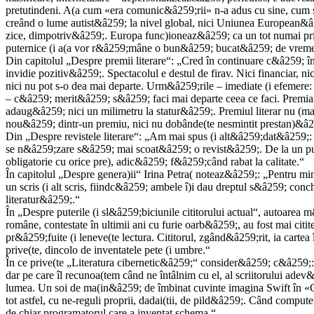
pretutindeni. A(a cum «era comunic&â259;rii» n-a adus cu sine, cum se
creând o lume autist&â259; la nivel global, nici Uniunea European&â25
zice, dimpotriv&â259;. Europa func)ioneaz&â259; ca un tot numai pri
puternice (i a(a vor r&â259;mâne o bun&â259; bucat&â259; de vreme.
Din capitolul „Despre premii literare“: „Cred în continuare c&â259; 
invidie pozitiv&â259;. Spectacolul e destul de firav. Nici financiar, nic
nici nu pot s-o dea mai departe. Urm&â259;rile – imediate (i efemere: 
– c&â259; merit&â259; s&â259; faci mai departe ceea ce faci. Premian)i
adaug&â259; nici un milimetru la statur&â259;. Premiul literar nu (m
nou&â259; dintr-un premiu, nici nu dobânde(te nesmintit prestan)&â25
Din „Despre revistele literare“: „Am mai spus (i alt&â259;dat&â259;:
se n&â259;zare s&â259; mai scoat&â259; o revist&â259;. De la un punc
obligatorie cu orice pre), adic&â259; f&â259;când rabat la calitate.“
În capitolul „Despre genera)ii“ Irina Petra( noteaz&â259;: „Pentru min
un scris (i alt scris, fiindc&â259; ambele î)i dau dreptul s&â259; co
literatur&â259;.“
În „Despre puterile (i sl&â259;biciunile cititorului actual“, autoarea
române, contestate în ultimii ani cu furie oarb&â259;, au fost mai citit
pr&â259;fuite (i leneve(te lectura. Cititorul, zgând&â259;rit, ia carte
prive(te, dincolo de inventatele pete (i umbre.“
În ce prive(te „Literatura cibernetic&â259;“ consider&â259; c&â259;: „
dar pe care îl recunoa(tem când ne întâlnim cu el, al scriitorului adev&
lumea. Un soi de ma(in&â259; de îmbinat cuvinte imagina Swift în «C&â2
tot astfel, cu ne-reguli proprii, dadai(tii, de pild&â259;. Când comput
de chiar programatorul care a inventat schema.“