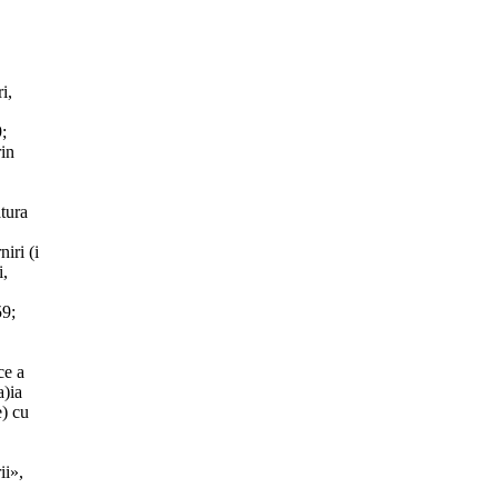
i,
;
rin
tura
iri (i
i,
59;
ce a
a)ia
e) cu
ii»,