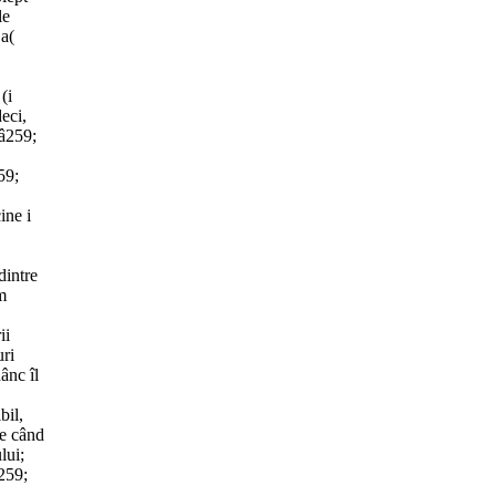
le
 a(
(i
eci,
&â259;
59;
ine i
dintre
m
ii
uri
ânc îl
bil,
de când
lui;
â259;