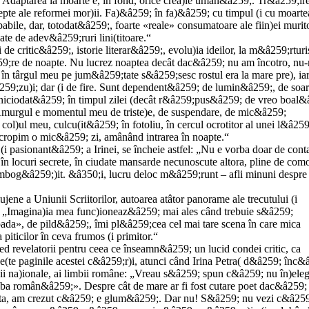
e. Adaptarea la moarte e, în fond, orice crea)ie uman&â259;. Tr&â259;ir
repte ale reformei mor)ii. Fa)&â259; în fa)&â259; cu timpul (i cu moarte
bile, dar, totodat&â259;, foarte «reale» consumatoare ale fiin)ei murit
ate de adev&â259;ruri lini(titoare.“
i de critic&â259;, istorie literar&â259;, evolu)ia ideilor, la m&â259;rturi
59;re de noapte. Nu lucrez noaptea decât dac&â259; nu am încotro, nu
 – în târgul meu pe jum&â259;tate s&â259;sesc rostul era la mare pre), iar
â259;zu)i; dar (i de fire. Sunt dependent&â259; de lumin&â259;, de soar
ciodat&â259; în timpul zilei (decât r&â259;pus&â259; de vreo boal&
. Amurgul e momentul meu de triste)e, de suspendare, de mic&â259;
l)ul meu, culcu(it&â259; în fotoliu, în cercul ocrotitor al unei l&â25
încropim o mic&â259; zi, amânând intrarea în noapte.“
i pasionant&â259; a Irinei, se încheie astfel: „Nu e vorba doar de cont
 în locuri secrete, în ciudate mansarde necunoscute altora, pline de como
îmbog&â259;)it. &â350;i, lucru deloc m&â259;runt – afli minuni despre
jene a Uniunii Scriitorilor, autoarea atâtor panorame ale trecutului (i
tic: „Imagina)ia mea func)ioneaz&â259; mai ales când trebuie s&â259;
da», de pild&â259;, îmi pl&â259;cea cel mai tare scena în care mica
iticilor în ceva frumos (i primitor.“
red revelatorii pentru ceea ce înseamn&â259; un lucid condei critic, ca
ze(te paginile acestei c&â259;r)i, atunci când Irina Petra( d&â259; înc&
;)ii na)ionale, ai limbii române: „Vreau s&â259; spun c&â259; nu în)eleg
limba român&â259;». Despre cât de mare ar fi fost cutare poet dac&â259; 
sta, am crezut c&â259; e glum&â259;. Dar nu! S&â259; nu vezi c&â259