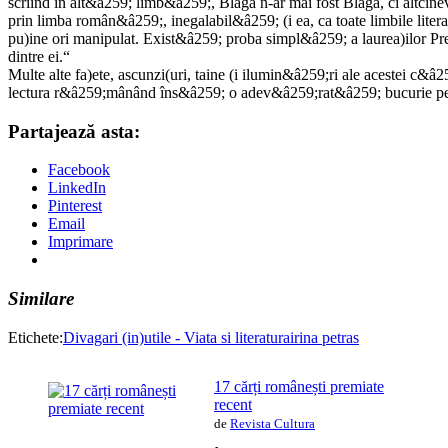
scriind în alt&â259; limb&â259;, Blaga n-ar mai fost Blaga, ci altc
prin limba român&â259;, inegalabil&â259; (i ea, ca toate limbile literat
pu)ine ori manipulat. Exist&â259; proba simpl&â259; a laurea)ilor Pre
dintre ei.“
Multe alte fa)ete, ascunzi(uri, taine (i ilumin&â259;ri ale acestei c&â259;r
lectura r&â259;mânând îns&â259; o adev&â259;rat&â259; bucurie pentru c
Partajează asta:
Facebook
LinkedIn
Pinterest
Email
Imprimare
Similare
Etichete:
Divagari (in)utile - Viata si literatura
irina petras
17 cărți românești premiate
recent
de
Revista Cultura