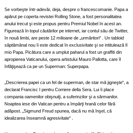
Se vorbeşte într-adevăr, deja, despre o francescomanie. Papa a
apărut pe coperta revistei Rolling Stone, a fost personalitatea
anului trecut şi este propus pentru Premiul Nobel în acest an.
Figurează în topul căutărilor pe internet, iar contul său de Twitter,
în nouă limbi, are peste 12 milioane de „urmăritori“ . Un tabloid
săptămânal nou îi este dedicat în exclusivitate şi se intitulează Il
mio Papa. Picătura care a umplut paharul a fost un graffiti din
apropierea Vaticanului, opera artistului Mauro Pallotta, care îl
înfăţişează ca pe un Superman: Superpapa.
„Descrierea papei ca un fel de superman, de star mă jigneşte“, a
declarat Francisc I pentru Corriere della Sera. Lui îi place
compania oamenilor obişnuiţi, a suferinzilor şi a sărmanilor.
Noaptea iese din Vatican pentru a împărţi hrană celor fără
adăpost. „Sigmund Freud spunea, dacă nu mă înşel, că
idealizarea înseamnă agresivitate“ .