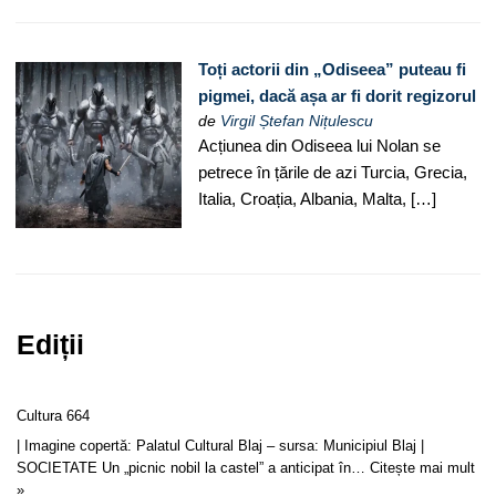
Toți actorii din „Odiseea” puteau fi
pigmei, dacă așa ar fi dorit regizorul
de
Virgil Ștefan Nițulescu
Acțiunea din Odiseea lui Nolan se
petrece în țările de azi Turcia, Grecia,
Italia, Croația, Albania, Malta, […]
Ediții
Cultura 664
| Imagine copertă: Palatul Cultural Blaj – sursa: Municipiul Blaj |
SOCIETATE Un „picnic nobil la castel” a anticipat în…
Citește mai mult
»