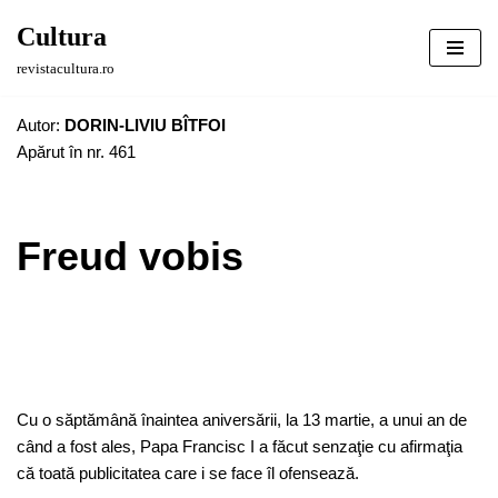
Cultura
Sari
revistacultura.ro
la
conținut
Autor:
DORIN-LIVIU BÎTFOI
Apărut în nr. 461
Freud vobis
Cu o săptămână înaintea aniversării, la 13 martie, a unui an de
când a fost ales, Papa Francisc I a făcut senzaţie cu afirmaţia
că toată publicitatea care i se face îl ofensează.