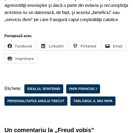
agresivităţii enoriaşilor şi dacă o parte din evlavia şi recunoştinţa
acestora nu se datorează, de fapt, şi acestui „beneficiu“ sau
„serviciu divin“ pe care îl asigură capul creştinătăţii catolice.
Partajează asta:
Facebook
LinkedIn
Pinterest
Email
Imprimare
Etichete:
IDEALUL SFINTENIEI
PAPA FRANCISC I
PERSONALITATEA ANULUI TRECUT
TABLOIDUL IL MIO PAPA
Un comentariu la „Freud vobis”