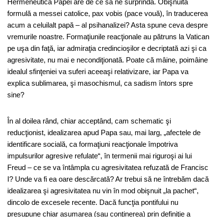
Hermeneutica Papei are de ce să ne surprindă. Obişnuita
formulă a messei catolice, pax vobis (pace vouă), în traducerea
acum a celuilalt papă – al psihanalizei? Asta spune ceva despre
vremurile noastre. Formaţiunile reacţionale au pătruns la Vatican
pe uşa din faţă, iar admiraţia credincioşilor e decriptată azi şi ca
agresivitate, nu mai e necondiţionată. Poate că mâine, poimâine
idealul sfinţeniei va suferi aceeaşi relativizare, iar Papa va
explica sublimarea, şi masochismul, ca sadism întors spre
sine?
În al doilea rând, chiar acceptând, cam schematic şi
reducţionist, idealizarea apud Papa sau, mai larg, „afectele de
identificare socială, ca formaţiuni reacţionale împotriva
impulsurilor agresive refulate“, în termenii mai riguroşi ai lui
Freud – ce se va întâmpla cu agresivitatea refuzată de Francisc
I? Unde va fi ea oare descărcată? Ar trebui să ne întrebăm dacă
idealizarea şi agresivitatea nu vin în mod obişnuit „la pachet“,
dincolo de excesele recente. Dacă funcţia pontifului nu
presupune chiar asumarea (sau conţinerea) prin definiţie a