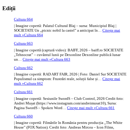
Ediții
Cultura 664
| Imagine copertă: Palatul Cultural Blaj – sursa: Municipiul Blaj |
SOCIETATE Un „picnic nobil la castel” a anticipat în…
Citește mai
mult »
Cultura 664
Cultura 663
| Imagine copertă (captură video): BAIFF, 2026 – baiff.ro SOCIETATE
„Tehnocrat” – cuvântul lunii pe Dexonline Dexonline publică lunar
un…
Citește mai mult »
Cultura 663
Cultura 662
| Imagine copertă: RAD ART FAIR, 2026 | Foto: Daniel Sur SOCIETATE
Populismul ca simptom: Frustrări reale, soluții false și…
Citește mai
mult »
Cultura 662
Cultura 661
| Imagine copertă: Sesiunile SwordS – Club Control, 2026 Credit foto:
Andrei Mușat (https://www.instagram.com/andreimusat10), Sursa:
Pagina SwordS – Spoken Word…
Citește mai mult »
Cultura 661
Cultura 660
| Imagine copertă: Filmările în România pentru producția „The White
House” (FOX Nation). Credit foto: Andreas Mircea – Icon Films,