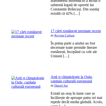
Barometrul Informat.ro a inclus o
subtemă legată de operele lui
Constantin Brâncuși. Din sondaj
rezultă că 42% […]
17 cărți românești premiate recent
de
Revista Cultura
În prima parte a anului au fost
decernate toate premiile literare
românești, începând cu cele ale
Uniunii […]
Artă și climatologie la Oulu,
capitala culturală europeană
de
Daniel Sur
Există un oraș în lume care se
încălzește de aproape patru ori mai
repede decât media globală. Acolo,