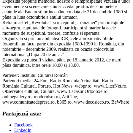
Expozitia propune memoriei noastre o reimprospatare vizuala a unor
evenimente si scene care s-au succedat pe strazile si in pietele
centrale ale Bucurestilor incepând cu data de 21 decembrie 1989 si
pâna in luna octombrie a anului urmator.
Retraim astfel „Revolutia“ si inceputul „Tranzitiei“ prin imaginile
alb-negru, capturate de fotograf, participant si martor la acele
momente de suspiciuni, teroare, confuzie si speranta.
Organizata si prin amabilitatea ICR, cele aproximativ 50 de
fotografii au facut parte din expozitia 1989-1990 in România, din
noiembrie – decembrie 2009, realizata cu ocazia colocviului
international „Dupa 20 de ani…“.
Expozitia va putea fi vizitata pâna pe 15 ianuarie 2012, de marti
pâna duminica, intre orele 10.00 si 18.00.
Partener: Institutul Cultural Român
Parteneri media: 24-Fun, Radio România Actualitati, Radio
România Cultural, Port.ro, Hot News, webpr.ro, www.LiterNet.ro,
Observator cultural, Cultura, www.LacasuriOrtodoxe.ro,
onlinegallery.ro, modernism.ro, ArtClue,
www.comunicatedepresa.ro, b365.ro, www.decosieco.ro, BeWhere!
Partajează asta:
Facebook
LinkedIn