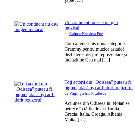
șapte […]
Un continent nu este un gen
muzical
de
Raluca-Nicoleta Ene
Cum a redeschis noua categorie
Grammy pentru muzica asiatică
dezbaterea despre reprezentare și
incluziune Cea mai […]
Toți actorii din „Odiseea” puteau fi
pigmei, dacă așa ar fi dorit regizorul
de
Virgil Ștefan Nițulescu
Acțiunea din Odiseea lui Nolan se
petrece în țările de azi Turcia,
Grecia, Italia, Croația, Albania,
Malta, […]