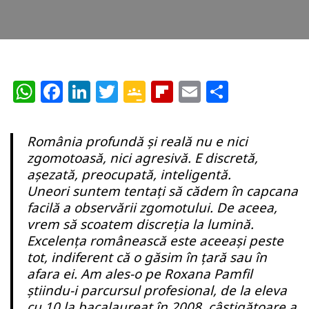
W
F
Li
T
G
Fl
E
P
h
a
n
w
o
ip
m
ar
at
c
k
itt
o
b
ai
ta
România profundă și reală nu e nici
s
e
e
e
gl
o
l
je
zgomotoasă, nici agresivă. E discretă,
A
b
dI
r
e
ar
az
așezată, preocupată, inteligentă.
Uneori suntem tentați să cădem în capcana
p
o
n
Cl
d
ă
facilă a observării zgomotului. De aceea,
p
o
a
vrem să scoatem discreția la lumină.
k
ss
Excelenţa românească este aceeaşi peste
tot, indiferent că o găsim în ţară sau în
r
afara ei. Am ales-o pe Roxana Pamfil
o
ştiindu-i parcursul profesional, de la eleva
cu 10 la bacalaureat în 2008, câştigătoare a