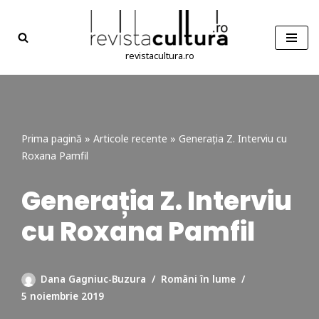
Sari
la
revistacultura.ro
conținut
Prima pagină
»
Articole recente
»
Generația Z. Interviu cu
Roxana Pamfil
Generația Z. Interviu
cu Roxana Pamfil
Dana Gagniuc-Buzura
Români în lume
5 noiembrie 2019