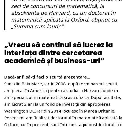
o
zeci de concursuri de matematică, la
m
absolventa de Harvard, cu un doctorat în
matematică aplicată la Oxford, obţinut cu
„Summa cum laude”.
„Vreau să continui să lucrez la
interfața dintre cercetarea
academică și business-uri”
Dacă-ar fi să-ţi faci o scurtă prezentare…
Sunt din Baia Mare, iar în 2008, după terminarea liceului,
am plecat în America pentru a studia la Harvard, unde m-
am specializat în matematică și astrofizică. După facultate,
am lucrat 2 ani la un fond de investiții din apropierea
Washington DC, iar din 2014 locuiesc în Marea Britanie.
Recent mi-am finalizat doctoratul în matematică aplicată la
Oxford, iar în prezent, sunt într-un stagiu postdoctoral la o