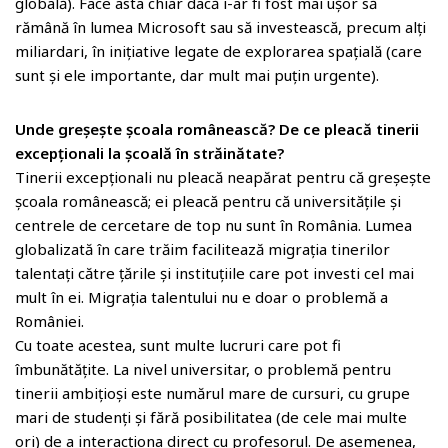
globală). Face asta chiar dacă i-ar fi fost mai ușor să
rămână în lumea Microsoft sau să investească, precum alți
miliardari, în inițiative legate de explorarea spațială (care
sunt și ele importante, dar mult mai puțin urgente).
Unde greșește școala românească? De ce pleacă tinerii
excepționali la școală în străinătate?
Tinerii excepționali nu pleacă neapărat pentru că greșește
școala românească; ei pleacă pentru că universitățile și
centrele de cercetare de top nu sunt în România. Lumea
globalizată în care trăim facilitează migrația tinerilor
talentați către țările și instituțiile care pot investi cel mai
mult în ei. Migrația talentului nu e doar o problemă a
României.
Cu toate acestea, sunt multe lucruri care pot fi
îmbunătățite. La nivel universitar, o problemă pentru
tinerii ambițioși este numărul mare de cursuri, cu grupe
mari de studenți și fără posibilitatea (de cele mai multe
ori) de a interacționa direct cu profesorul. De asemenea,