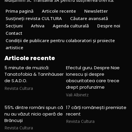
Mulțumim SC Transavia SA pentru susținerea oferită.
Prima pagină
Articole recente
Newsletter
Susțineți revista CULTURA
Căutare avansată
Secțiuni
Arhiva
Agenda culturală
Despre noi
Contact
Condiții de publicare pentru colaboratori și proiecte
artistice
Articole recente
5 minute de muzică:
Efectul guru. Despre Nae
Tanatofobia & Tannhäuser
Ionescu și despre
de S.A.D.O.
obscuritatea care trece
drept profunzime
Revista Cultura
Vali Albinetz
55% dintre români spun că
17 cărți românești premiate
nu au văzut nicio operă de
recent
Brâncuși
Revista Cultura
Revista Cultura