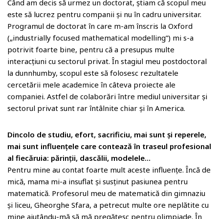
Când am decis să urmez un doctorat, știam că scopul meu
este să lucrez pentru companii și nu în cadru universitar.
Programul de doctorat în care m-am înscris la Oxford
(„industrially focused mathematical modelling”) mi s-a
potrivit foarte bine, pentru că a presupus multe
interacțiuni cu sectorul privat. În stagiul meu postdoctoral
la dunnhumby, scopul este să folosesc rezultatele
cercetării mele academice în câteva proiecte ale
companiei. Astfel de colaborări între mediul universitar și
sectorul privat sunt rar întâlnite chiar și în America.
Dincolo de studiu, efort, sacrificiu, mai sunt şi reperele,
mai sunt influenţele care contează în traseul profesional
al fiecăruia: părinţii, dascălii, modelele…
Pentru mine au contat foarte mult aceste influențe. Încă de
mică, mama mi-a insuflat și susținut pasiunea pentru
matematică. Profesorul meu de matematică din gimnaziu
și liceu, Gheorghe Sfara, a petrecut multe ore neplătite cu
mine ajutându-mă să mă pregătesc pentru olimpiade. În