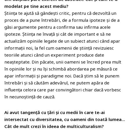
modelat pe tine acest mediu?
Știința te ajută să gândești critic, pentru că dezvoltă un
proces de a pune întrebări, de a formula ipoteze și de a
găsi argumente pentru a confirma sau infirma acele
ipoteze. Știința ne învață și cât de important e să ne
actualizăm opiniile legate de un subiect atunci când apar
informații noi, la fel cum oamenii de știință revizuiesc
teoriile atunci când un experiment produce date
neașteptate. Din păcate, unii oameni se încred prea mult
în opiniile lor și nu își schimbă abordarea pe măsură ce
apar informații și paradigme noi. Dacă știm să le punem
întrebări și să căutăm adevărul, ne putem apăra de
influența celora care par convingători chiar dacă vorbesc
în necunoștință de cauză.
Ai avut tangenţă cu ţări şi cu medii în care te-ai
intersectat cu diversitatea, cu oameni din toată lumea…
Cât de mult crezi în ideea de multiculturalism?