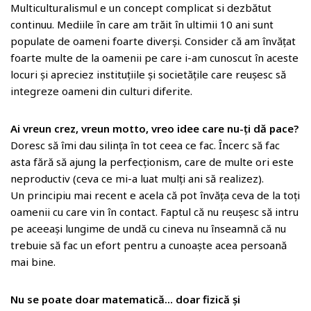
Multiculturalismul e un concept complicat si dezbătut
continuu. Mediile în care am trăit în ultimii 10 ani sunt
populate de oameni foarte diverși. Consider că am învățat
foarte multe de la oamenii pe care i-am cunoscut în aceste
locuri și apreciez instituțiile și societățile care reușesc să
integreze oameni din culturi diferite.
Ai vreun crez, vreun motto, vreo idee care nu-ţi dă pace?
Doresc să îmi dau silința în tot ceea ce fac. Încerc să fac
asta fără să ajung la perfecționism, care de multe ori este
neproductiv (ceva ce mi-a luat mulți ani să realizez).
Un principiu mai recent e acela că pot învăța ceva de la toți
oamenii cu care vin în contact. Faptul că nu reușesc să intru
pe aceeași lungime de undă cu cineva nu înseamnă că nu
trebuie să fac un efort pentru a cunoaște acea persoană
mai bine.
Nu se poate doar matematică… doar fizică şi