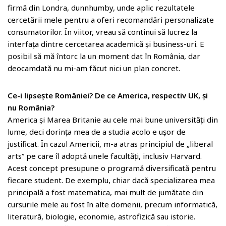
firmă din Londra, dunnhumby, unde aplic rezultatele
cercetării mele pentru a oferi recomandări personalizate
consumatorilor. În viitor, vreau să continui să lucrez la
interfața dintre cercetarea academică și business-uri. E
posibil să mă întorc la un moment dat în România, dar
deocamdată nu mi-am făcut nici un plan concret.
Ce-i lipsește României? De ce America, respectiv UK, și
nu România?
America și Marea Britanie au cele mai bune universități din
lume, deci dorința mea de a studia acolo e ușor de
justificat. În cazul Americii, m-a atras principiul de „liberal
arts” pe care îl adoptă unele facultăți, inclusiv Harvard.
Acest concept presupune o programă diversificată pentru
fiecare student. De exemplu, chiar dacă specializarea mea
principală a fost matematica, mai mult de jumătate din
cursurile mele au fost în alte domenii, precum informatică,
literatură, biologie, economie, astrofizică sau istorie.