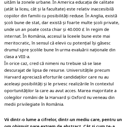
uităm la zonele urbane. În America educația de calitate
(atât la liceu, cât și la facultate) este relativ inaccesibilă
copiilor din familii cu posibilități reduse. În Anglia, există
școli bune de stat, dar există și foarte multe școli private,
unde un an poate costa chiar și 40.000 £ în regim de
internat. În România, accesul la liceele bune este mai
meritocratic, în sensul că elevii cu potențial își găsesc
drumul spre școlile bune în urma evaluării naționale din
clasa a VIII-a.
În orice caz, cred că nimeni nu trebuie să se lase
descurajat de lipsa de resurse. Universitățile precum
Harvard apreciază eforturile candidaților care nu au
aceleași posibilități și le privesc realizările în contextul
oportunităților la care au avut acces. Marea majoritate a
colegilor români de la Harvard și Oxford nu veneau din
medii privilegiate în România.
Vii dintr-o lume a cifrelor, dintr-un mediu care, pentru un
om obişnuit pare extrem de abstract. Cât şi cum te-a