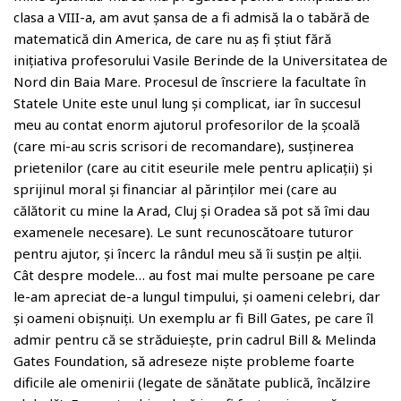
clasa a VIII-a, am avut șansa de a fi admisă la o tabără de
matematică din America, de care nu aș fi știut fără
inițiativa profesorului Vasile Berinde de la Universitatea de
Nord din Baia Mare. Procesul de înscriere la facultate în
Statele Unite este unul lung și complicat, iar în succesul
meu au contat enorm ajutorul profesorilor de la școală
(care mi-au scris scrisori de recomandare), susținerea
prietenilor (care au citit eseurile mele pentru aplicații) și
sprijinul moral și financiar al părinților mei (care au
călătorit cu mine la Arad, Cluj și Oradea să pot să îmi dau
examenele necesare). Le sunt recunoscătoare tuturor
pentru ajutor, și încerc la rândul meu să îi susțin pe alții.
Cât despre modele… au fost mai multe persoane pe care
le-am apreciat de-a lungul timpului, și oameni celebri, dar
și oameni obișnuiți. Un exemplu ar fi Bill Gates, pe care îl
admir pentru că se străduiește, prin cadrul Bill & Melinda
Gates Foundation, să adreseze niște probleme foarte
dificile ale omenirii (legate de sănătate publică, încălzire