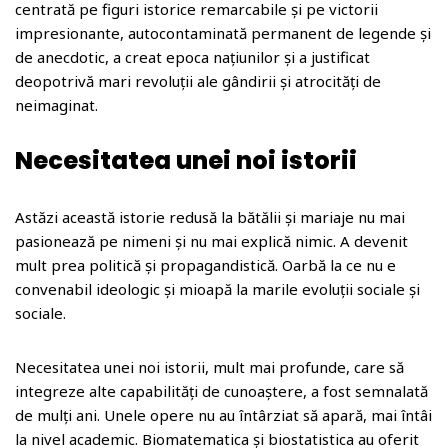
o
centrată pe figuri istorice remarcabile și pe victorii
m
impresionante, autocontaminată permanent de legende și
de anecdotic, a creat epoca națiunilor și a justificat
deopotrivă mari revoluții ale gândirii și atrocități de
neimaginat.
Necesitatea unei noi istorii
Astăzi această istorie redusă la bătălii și mariaje nu mai
pasionează pe nimeni și nu mai explică nimic. A devenit
mult prea politică și propagandistică. Oarbă la ce nu e
convenabil ideologic și mioapă la marile evoluții sociale și
sociale.
Necesitatea unei noi istorii, mult mai profunde, care să
integreze alte capabilități de cunoaștere, a fost semnalată
de mulți ani. Unele opere nu au întârziat să apară, mai întâi
la nivel academic. Biomatematica și biostatistica au oferit