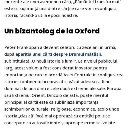
inerente ale unei asemenea cărți, „Pământul transformat”
este cu siguranță una dintre cărțile care vor reconfigura
istoria, făcând-o utilă epocii noastre.
Un bizantolog de la Oxford
Peter Frankopan a devenit celebru cu zece ani în urmă,
după
apariția unei cărți despre Drumul mătăsii
,
subintitulată „O nouă istorie a lumii”. La nivelul publicului
larg, acest volum a fost considerat inovator pentru
importanța pe care o acordă Asiei Centrale în configurarea
istoriei continentului eurasiatic, văzut adesea ca fiind
dominat de una dintre cele două extreme ale sale: Europa
sau Extremul Orient. Dincolo de asta, poate meritul
principal al cărții este că subliniază importanța
schimburilor culturale, religioase, economice, acolo unde
istoria „clasică” încă mai operează cu entități politice
concepute ca autosuficiente și aproape ermetic izolate.