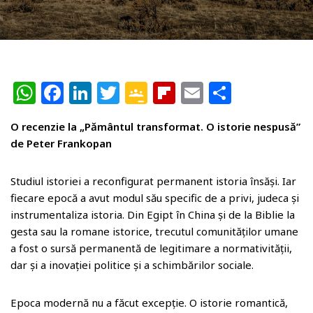
W
F
Li
T
G
Fl
E
P
h
a
n
w
o
ip
m
ar
O recenzie la „Pământul transformat. O istorie nespusă”
at
c
k
itt
o
b
ai
ta
de Peter Frankopan
s
e
e
e
gl
o
l
je
A
b
dI
r
e
ar
az
Studiul istoriei a reconfigurat permanent istoria însăși. Iar
p
o
n
Cl
d
ă
fiecare epocă a avut modul său specific de a privi, judeca și
instrumentaliza istoria. Din Egipt în China și de la Biblie la
p
o
a
gesta sau la romane istorice, trecutul comunităților umane
k
ss
a fost o sursă permanentă de legitimare a normativității,
r
dar și a inovației politice și a schimbărilor sociale.
o
Epoca modernă nu a făcut excepție. O istorie romantică,