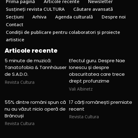
Prima pagină
Articole recente
Newsletter
Susțineți revista CULTURA
Căutare avansată
Secțiuni
Arhiva
Agenda culturală
Despre noi
Contact
Condiții de publicare pentru colaboratori și proiecte
artistice
Articole recente
5 minute de muzică:
Efectul guru. Despre Nae
Tanatofobia & Tannhäuser
Ionescu și despre
de S.A.D.O.
obscuritatea care trece
drept profunzime
Revista Cultura
Vali Albinetz
55% dintre români spun că
17 cărți românești premiate
nu au văzut nicio operă de
recent
Brâncuși
Revista Cultura
Revista Cultura