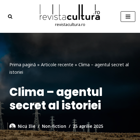
Sari
la
revistacultura.ro
conținut
Prima pagină
»
Articole recente
»
Clima – agentul secret al
istoriei
Clima – agentul
secret al istoriei
Nicu Ilie
Non-fiction
25 aprilie 2025