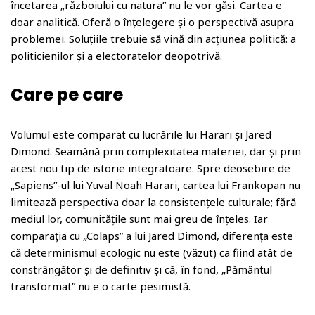
încetarea „războiului cu natura” nu le vor găsi. Cartea e
doar analitică. Oferă o înțelegere și o perspectivă asupra
problemei. Soluțiile trebuie să vină din acțiunea politică: a
politicienilor și a electoratelor deopotrivă.
Care pe care
Volumul este comparat cu lucrările lui Harari și Jared
Dimond. Seamănă prin complexitatea materiei, dar și prin
acest nou tip de istorie integratoare. Spre deosebire de
„Sapiens”-ul lui Yuval Noah Harari, cartea lui Frankopan nu
limitează perspectiva doar la consistențele culturale; fără
mediul lor, comunitățile sunt mai greu de înțeles. Iar
comparația cu „Colaps” a lui Jared Dimond, diferența este
că determinismul ecologic nu este (văzut) ca fiind atât de
constrângător și de definitiv și că, în fond, „Pământul
transformat” nu e o carte pesimistă.