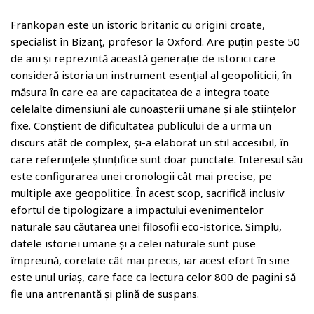
Frankopan este un istoric britanic cu origini croate,
specialist în Bizanț, profesor la Oxford. Are puțin peste 50
de ani și reprezintă această generație de istorici care
consideră istoria un instrument esențial al geopoliticii, în
măsura în care ea are capacitatea de a integra toate
celelalte dimensiuni ale cunoașterii umane și ale științelor
fixe. Conștient de dificultatea publicului de a urma un
discurs atât de complex, și-a elaborat un stil accesibil, în
care referințele științifice sunt doar punctate. Interesul său
este configurarea unei cronologii cât mai precise, pe
multiple axe geopolitice. În acest scop, sacrifică inclusiv
efortul de tipologizare a impactului evenimentelor
naturale sau căutarea unei filosofii eco-istorice. Simplu,
datele istoriei umane și a celei naturale sunt puse
împreună, corelate cât mai precis, iar acest efort în sine
este unul uriaș, care face ca lectura celor 800 de pagini să
fie una antrenantă și plină de suspans.