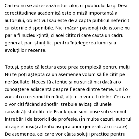
Cartea nu se adresează istoricilor, ci publicului larg. Deși
corectitudinea academică este o miză importantă a
autorului, obiectivul său este de a capta publicul nefericit
cu istoriile disponibile. Nici măcar pasionații de istorie nu
par a fi nucleul-țintă, ci acei cititori care caută un cadru
general, pan-științific, pentru înțelegerea lumii și a
evoluțiilor recente.
Totuși, poate că lectura este prea complexă pentru mulți.
Nu te poți aștepta ca un asemenea volum să fie citit pe
nerăsuflate. Necesită atenție și nu strică nici dacă ai o
cunoaștere adiacentă despre fiecare dintre teme. Unii o
vor citi cu creionul în mână, alții n-o vor citi deloc. Cei care
o vor citi făcând adnotări trebuie avizați că unele
cauzalități stabilite de Frankopan sunt puse sub semnul
întrebării de istoricii de profesie. (În multe cazuri, autorul
atrage el însuși atenția asupra unor generalizări riscate).
De asemenea, cei care vor căuta soluții practice pentru