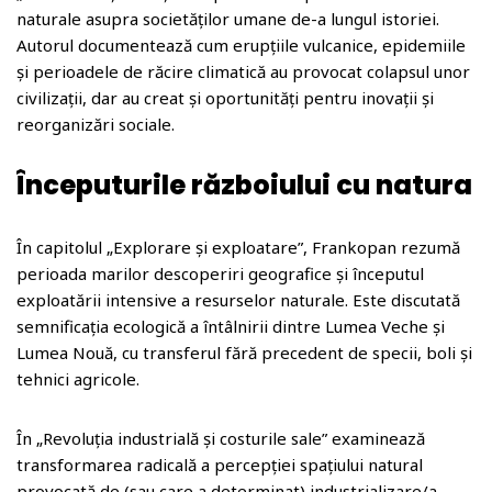
naturale asupra societăților umane de-a lungul istoriei.
Autorul documentează cum erupțiile vulcanice, epidemiile
și perioadele de răcire climatică au provocat colapsul unor
civilizații, dar au creat și oportunități pentru inovații și
reorganizări sociale.
Începuturile războiului cu natura
În capitolul „Explorare și exploatare”, Frankopan rezumă
perioada marilor descoperiri geografice și începutul
exploatării intensive a resurselor naturale. Este discutată
semnificația ecologică a întâlnirii dintre Lumea Veche și
Lumea Nouă, cu transferul fără precedent de specii, boli și
tehnici agricole.
În „Revoluția industrială și costurile sale” examinează
transformarea radicală a percepției spațiului natural
provocată de (sau care a determinat) industrializare/a.