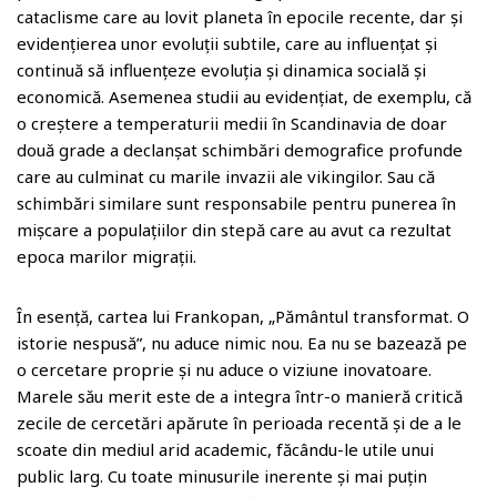
cataclisme care au lovit planeta în epocile recente, dar și
evidențierea unor evoluții subtile, care au influențat și
continuă să influențeze evoluția și dinamica socială și
economică. Asemenea studii au evidențiat, de exemplu, că
o creștere a temperaturii medii în Scandinavia de doar
două grade a declanșat schimbări demografice profunde
care au culminat cu marile invazii ale vikingilor. Sau că
schimbări similare sunt responsabile pentru punerea în
mișcare a populațiilor din stepă care au avut ca rezultat
epoca marilor migrații.
În esență, cartea lui Frankopan, „Pământul transformat. O
istorie nespusă”, nu aduce nimic nou. Ea nu se bazează pe
o cercetare proprie și nu aduce o viziune inovatoare.
Marele său merit este de a integra într-o manieră critică
zecile de cercetări apărute în perioada recentă și de a le
scoate din mediul arid academic, făcându-le utile unui
public larg. Cu toate minusurile inerente și mai puțin