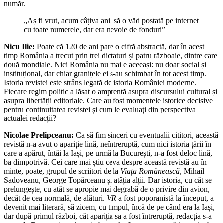
număr.
„Aș fi vrut, acum câțiva ani, să o văd postată pe internet
cu toate numerele, dar era nevoie de fonduri”
Nicu Ilie:
Poate că 120 de ani pare o cifră abstractă, dar în acest
timp România a trecut prin trei dictaturi și patru războaie, dintre care
două mondiale. Nici România nu mai e aceeași: nu doar social și
instituțional, dar chiar granițele ei s-au schimbat în tot acest timp.
Istoria revistei este strâns legată de istoria României moderne.
Fiecare regim politic a lăsat o amprentă asupra discursului cultural și
asupra libertății editoriale. Care au fost momentele istorice decisive
pentru continuitatea revistei și cum le evaluați din perspectiva
actualei redacții?
Nicolae Prelipceanu:
Ca să fim sinceri cu eventualii cititori, această
revistă n-a avut o apariție lină, neîntreruptă, cum nici istoria țării în
care a apărut, întâi la Iași, pe urmă la București, n-a fost deloc lină,
ba dimpotrivă. Cei care mai știu ceva despre această revistă au în
minte, poate, grupul de scriitori de la
Viața Românească
, Mihail
Sadoveanu, George Topârceanu și atâția alții. Dar istoria, cu cât se
prelungește, cu atât se apropie mai degrabă de o privire din avion,
decât de cea normală, de alături.
VR
a fost poporanistă la început, a
devenit mai literară, să zicem, cu timpul, încă de pe când era la Iași,
dar după primul război, cât apariția sa a fost întreruptă, redacția s-a