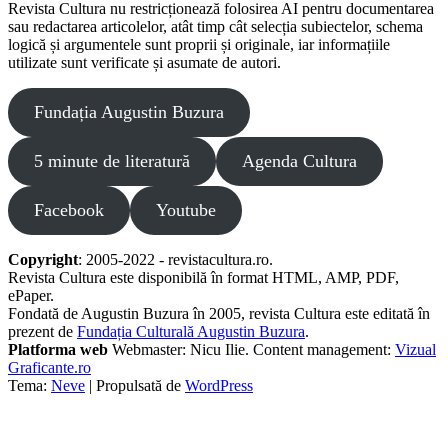
Revista Cultura nu restricționează folosirea AI pentru documentarea
sau redactarea articolelor, atât timp cât selecția subiectelor, schema
logică și argumentele sunt proprii și originale, iar informațiile
utilizate sunt verificate și asumate de autori.
Fundația Augustin Buzura
5 minute de literatură
Agenda Cultura
Facebook
Youtube
Copyright
: 2005-2022 - revistacultura.ro.
Revista Cultura este disponibilă în format HTML, AMP, PDF,
ePaper.
Fondată de Augustin Buzura în 2005, revista Cultura este editată în
prezent de
Fundația Culturală Augustin Buzura
.
Platforma web
Webmaster: Nicu Ilie. Content management:
Vizual
Graficante.ro
Tema:
Neve
| Propulsată de
WordPress