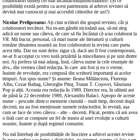
colaboratori sunteți cel mai încântat/mulțumit/mândru? (Și ce
posibilități există pentru ca acest patrimoniu al arhivei revistei să
devină mai cunoscut și mai accesibil cititorilor de azi?)
Nicolae Prelipceanu:
Ați citat scriitori din grupul revistei, cât și
colaboratori trecători. Nu m-am gândit niciodată așa, să-mi aleg
adică un nume sau câteva, de care să fiu încântat că a/au colaborat la
VR
. Mă bucur, personal, că mari nume ale literaturii și culturii
române dinaintea noastră au fost colaboratori la revista care purta
acest titlu. Dar nu sunt deloc sigur că, dacă am fi fost contemporani,
ne-ar fi acceptat cu vreo notă prizărită la miscellanea și pe unii dintre
noi. Aș prefera să mai adaug, însă, câteva nume la cele enunțate de
dvs., din vremea când redacția, în care am fost și eu o vreme,
înainte de revoluție, era compusă din scriitorii importanți ai acelor
timpuri. Am spus nume? Și anume: Ileana Mălăncioiu, Florența
Albu, Cezar Baltag, Gheorghe Pituț, Traian T. Coșovei, Sânziana
Pop și alții. Aceasta era redacția în 1989. Director era, în ultimii ani
de până la 22 decembrie 1989, Alexandru Balaci. Apropo de aceste
nume – pescuite dintr-o memorie ciuruită – mult timp, decenii după
decenii, nu au fost menționate numele redactorilor, în revistă, așa
cum se face de vreo câteva – alte – decenii. Păcat, pentru că am avea
o listă care ar compune un fel de traseu al unei evoluție a culturii
noastre, înainte și după regimul comunist.
Nu mă întrebați de posibilitățile de înscriere a arhivei acestei reviste
în noua ordine sau lume a digitalului, pe internet, pentru că ăsta e un