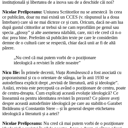
instituțională și libertatea de a inova sau de a deschide căi noi?
Nicolae Prelipceanu:
Uniunea Scriitorilor nu se amestecă în ceea
ce publicăm, doar nu mai există un CCES (v. răspunsul la a doua
întrebare) care să ne mai dicteze ce și cum. Oricum, dacă ne-am lua
după gustul cititorilor ar trebui să ne cam reprofilăm pe genul sau
specia „glossy” și alte asemenea năzbâtii, care, nici ele cred că n-o
duc prea bine. Preferăm să publicăm texte pe care le considerăm
demne de o cultură care se respectă, chiar dacă unii ar fi de altă
părere.
„Nu cred că mai putem vorbi de o poziționare
ideologică a revistei în zilele noastre”
Nicu Ilie:
În primele decenii,
Viața Românească
a fost asociată cu
poporanismul și cu o orientare de stânga, iar în anii 1930 se
autodefinea explicit drept „revistă de literatură, artă și ideologie”.
Astăzi, revista este percepută ca având o poziționare de centru, poate
de centru‑dreapta. Cum explicați această evoluție ideologică? Ce
înseamnă ea pentru identitatea revistei în prezent? Ce părere aveți
despre această autodefinire ideologică pe care au stabilit-o Garabet
Ibrăileanu și Constantin Stere – și în general despre etichetarea
ideologică a literaturii și a artei?
Nicolae Prelipceanu:
Nu cred că mai putem vorbi de o poziționare