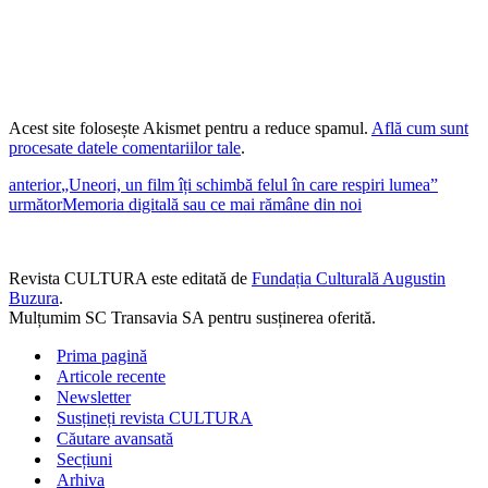
Acest site folosește Akismet pentru a reduce spamul.
Află cum sunt
procesate datele comentariilor tale
.
anterior
„Uneori, un film îți schimbă felul în care respiri lumea”
următor
Memoria digitală sau ce mai rămâne din noi
Revista CULTURA este editată de
Fundația Culturală Augustin
Buzura
.
Mulțumim SC Transavia SA pentru susținerea oferită.
Prima pagină
Articole recente
Newsletter
Susțineți revista CULTURA
Căutare avansată
Secțiuni
Arhiva