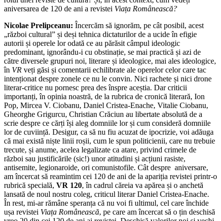
aniversarea de 120 de ani a revistei
Viața Românească?
Nicolae Prelipceanu:
Încercăm să ignorăm, pe cât posibil, acest
„război cultural” și deși tehnica dictaturilor de a ucide în efigie
autorii și operele lor odată ce au părăsit câmpul ideologic
predominant, ignorându-i cu obstinație, se mai practică și azi de
către diversele grupuri noi, literare și ideologice, mai ales ideologice,
în
VR
veți găsi și comentarii echilibrate ale operelor celor care tac
intenționat despre zonele ce nu le convin. Nici rachete și nici drone
literar-critice nu pornesc prea des înspre aceștia. Dar criticii
importanți, în opinia noastră, de la rubrica de cronică literară, Ion
Pop, Mircea V. Ciobanu, Daniel Cristea-Enache, Vitalie Ciobanu,
Gheorghe Grigurcu, Christian Crăciun au libertate absolută de a
scrie despre ce cărți își aleg domniile lor și cum consideră domniile
lor de cuviință. Desigur, ca să nu fiu acuzat de ipocrizie, voi adăuga
că mai există niște linii roșii, cum le spun politicienii, care nu trebuie
trecute, și anume, acelea legalizate ca atare, privind crimele de
război sau justificările (sic!) unor atitudini și acțiuni rasiste,
antisemite, legionaroide, ori comunistofile. Cât despre aniversare,
am încercat să reamintim cei 120 de ani de la apariția revistei printr-o
rubrică specială,
VR 120
, în cadrul căreia va apărea și o anchetă
lansată de noul nostru coleg, criticul literar Daniel Cristea-Enache.
În rest, mi-ar rămâne speranța că nu voi fi ultimul, cel care închide
ușa revistei
Viața Românească
, pe care am încercat să o țin deschisă
vreo 20 din cei 120 de ani ai revistei. Deschisă valorilor noi și vechi,