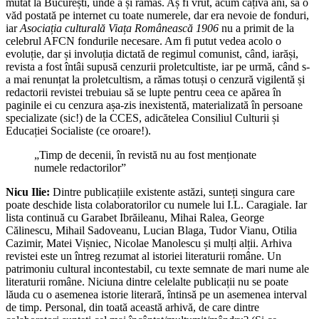
mutat la București, unde a și rămas. Aș fi vrut, acum câțiva ani, să o
văd postată pe internet cu toate numerele, dar era nevoie de fonduri,
iar
Asociația culturală Viața Românească 1906
nu a primit de la
celebrul AFCN fondurile necesare. Am fi putut vedea acolo o
evoluție, dar și involuția dictată de regimul comunist, când, iarăși,
revista a fost întâi supusă cenzurii proletcultiste, iar pe urmă, când s-
a mai renunțat la proletcultism, a rămas totuși o cenzură vigilentă și
redactorii revistei trebuiau să se lupte pentru ceea ce apărea în
paginile ei cu cenzura așa-zis inexistentă, materializată în persoane
specializate (sic!) de la CCES, adicătelea Consiliul Culturii și
Educației Socialiste (ce oroare!).
„Timp de decenii, în revistă nu au fost menționate
numele redactorilor”
Nicu Ilie:
Dintre publicațiile existente astăzi, sunteți singura care
poate deschide lista colaboratorilor cu numele lui I.L. Caragiale. Iar
lista continuă cu Garabet Ibrăileanu, Mihai Ralea, George
Călinescu, Mihail Sadoveanu, Lucian Blaga, Tudor Vianu, Otilia
Cazimir, Matei Vișniec, Nicolae Manolescu și mulți alții. Arhiva
revistei este un întreg rezumat al istoriei literaturii române. Un
patrimoniu cultural incontestabil, cu texte semnate de mari nume ale
literaturii române. Niciuna dintre celelalte publicații nu se poate
lăuda cu o asemenea istorie literară, întinsă pe un asemenea interval
de timp. Personal, din toată această arhivă, de care dintre