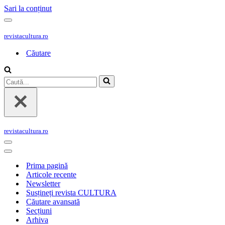
Sari la conținut
Meniu
de
revistacultura.ro
navigare
Căutare
Caută...
revistacultura.ro
Meniu
de
Meniu
navigare
de
Prima pagină
navigare
Articole recente
Newsletter
Susțineți revista CULTURA
Căutare avansată
Secțiuni
Arhiva