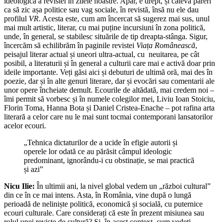
ideologică a revistei în zilele noastre. Apar, e drept, și câteva păreri
ca să zic așa politice sau vag sociale, în revistă, însă nu ele dau
profilul
VR
. Acesta este, cum am încercat să sugerez mai sus, unul
mai mult artistic, literar, cu mai puține incursiuni în zona politică,
unde, în general, se stabilesc situările de tip dreapta-stânga. Sigur,
încercăm să echilibrăm în paginile revistei
Viața Românească
,
peisajul literar actual și uneori ultra-actual, cu neuitarea, pe cât
posibil, a literaturii și în general a culturii care mai e activă doar prin
ideile importante. Veți găsi aici și debuturi de ultimă oră, mai des în
poezie, dar și în alte genuri literare, dar și evocări sau comentarii ale
unor opere încheiate demult. Ecourile de altădată, mai credem noi –
îmi permit să vorbesc și în numele colegilor mei, Liviu Ioan Stoiciu,
Florin Toma, Hanna Bota și Daniel Cristea-Enache – pot rafina arta
literară a celor care nu le mai sunt tocmai contemporani lansatorilor
acelor ecouri.
„Tehnica dictaturilor de a ucide în efigie autorii și
operele lor odată ce au părăsit câmpul ideologic
predominant, ignorându-i cu obstinație, se mai practică
și azi”
Nicu Ilie:
În ultimii ani, la nivel global vedem un „război cultural”
din ce în ce mai intens. Asta, în România, vine după o lungă
perioadă de neliniște politică, economică și socială, cu puternice
ecouri culturale. Care considerați că este în prezent misiunea sau
rolul unei reviste de cultură? Și, în acest context, cum vedeți