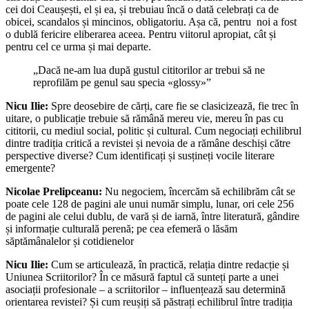
cei doi Ceaușești, el și ea, și trebuiau încă o dată celebrați ca de
obicei, scandalos și mincinos, obligatoriu. Așa că, pentru noi a fost
o dublă fericire eliberarea aceea. Pentru viitorul apropiat, cât și
pentru cel ce urma și mai departe.
„Dacă ne-am lua după gustul cititorilor ar trebui să ne
reprofilăm pe genul sau specia «glossy»”
Nicu Ilie:
Spre deosebire de cărți, care fie se clasicizează, fie trec în
uitare, o publicație trebuie să rămână mereu vie, mereu în pas cu
cititorii, cu mediul social, politic și cultural. Cum negociați echilibrul
dintre tradiția critică a revistei și nevoia de a rămâne deschiși către
perspective diverse? Cum identificați și susțineți vocile literare
emergente?
Nicolae Prelipceanu:
Nu negociem, încercăm să echilibrăm cât se
poate cele 128 de pagini ale unui număr simplu, lunar, ori cele 256
de pagini ale celui dublu, de vară și de iarnă, între literatură, gândire
și informație culturală perenă; pe cea efemeră o lăsăm
săptămânalelor și cotidienelor
Nicu Ilie:
Cum se articulează, în practică, relația dintre redacție și
Uniunea Scriitorilor? În ce măsură faptul că sunteți parte a unei
asociații profesionale – a scriitorilor – influențează sau determină
orientarea revistei? Și cum reușiți să păstrați echilibrul între tradiția