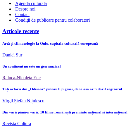
Agenda culturală
Despre noi
Contact
Condiții de publicare pentru colaboratori
Articole recente
Artă și climatologie la Oulu, capitala culturală europeană
Daniel Sur
Un continent nu este un gen muzical
Raluca-Nicoleta Ene
Toți actorii din „Odiseea” puteau fi pigmei, dacă așa ar fi dorit regizorul
Virgil Ștefan Nițulescu
Din vară până-n vară: 10 filme românești premiate național și internațional
Revista Cultura