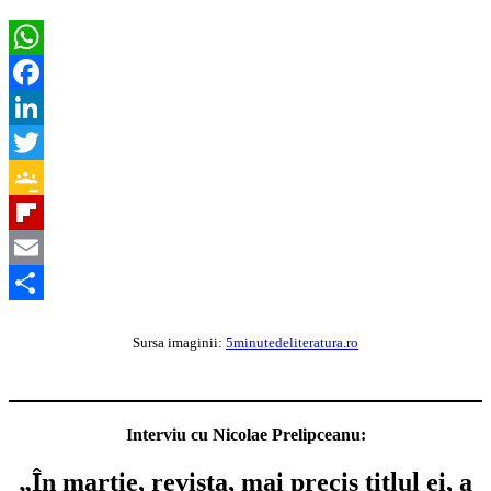
WhatsApp
Facebook
LinkedIn
Twitter
Google
Classroom
Flipboard
Email
Partajează
Sursa imaginii:
5minutedeliteratura.ro
Interviu cu Nicolae Prelipceanu:
„În martie, revista, mai precis titlul ei, a