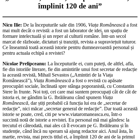
împlinit 120 de ani”
Nicu Ilie:
De la începuturile sale din 1906,
Viața Românească
a fost
mai mult decât o revistă: a fost un laborator de idei, un spațiu de
formare intelectuală și un reper al culturii române. Într‑un secol
marcat de războaie, dictaturi și tranziții, revista a supraviețuit tuturor.
Ce înseamnă toată această istorie pentru dumneavoastră personal și
pentru actuala echipă a revistei?
Nicolae Prelipceanu:
La începuturile ei, cum puteți, de altfel, afla,
fie din istoriile literare, fie din amintirile unui fost secretar de redacție
la această revistă, Mihail Sevastos („Amintiri de la Viața
Românească”),
Viața Românească
a fost o revistă cu apăsate
preocupări sociale, înclinată spre stânga poporanistă, cu Constantin
Stere în frunte. Noi toți, cei care mai suntem preocupați cât de cât de
istoria ei, ne gândim la G. Ibrăileanu când spunem
Viața
Românească
, dar știți probabil că funcția lui era de „secretar de
redacție”, nici măcar „secretar general de redacție”. Dar toată această
istorie se poate, cred, citi pe www.viataromaneasca.eu, într-o
succintă notă de istorie a revistei. Eu personal mă mai gândesc la
trecutul ei câteodată, mai ales că îl evocam pe G. Ibrăileanu și în
studenție, când încă nu speram să ajung redactor aici. Anul ăsta, în
martie, revista, mai precis titlul ei, a împlinit 120 de ani de la primul