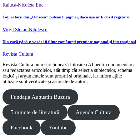
Raluca-Nicoleta Ene
Toți actorii din „Odiseea” puteau fi pigmei, dacă așa ar fi dorit regizorul
Virgil Ștefan Nițulescu
Din vară până-n vară: 10 filme românești premiate național și internațional
Revista Cultura
Revista Cultura nu restricționează folosirea AI pentru documentarea
sau redactarea articolelor, atât timp cât selecția subiectelor, schema
logică și argumentele sunt proprii și originale, iar informațiile
utilizate sunt verificate și asumate de autori.
Fundația Augustin Buzura
5 minute de literatură
Agenda Cultura
Facebook
Youtube