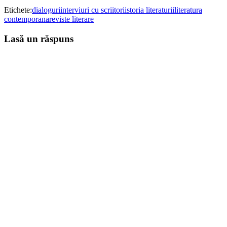
Etichete:
dialoguri
interviuri cu scriitori
istoria literaturii
literatura
contemporana
reviste literare
Lasă un răspuns