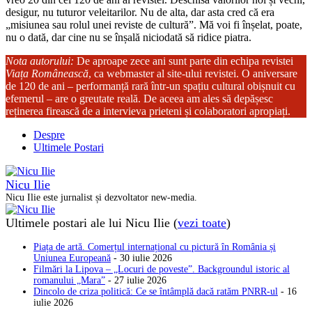
desigur, nu tuturor veleitarilor. Nu de alta, dar asta cred că era
„misiunea sau rolul unei reviste de cultură”. Mă voi fi înșelat, poate,
nu o dată, dar cine nu se înșală niciodată să ridice piatra.
Nota autorului:
De aproape zece ani sunt parte din echipa revistei
Viața Românească
, ca webmaster al site‑ului revistei. O aniversare
de 120 de ani – performanță rară într‑un spațiu cultural obișnuit cu
efemerul – are o greutate reală. De aceea am ales să depășesc
reținerea firească de a intervieva prieteni și colaboratori apropiați.
Despre
Ultimele Postari
Nicu Ilie
Nicu Ilie este jurnalist și dezvoltator new-media.
Ultimele postari ale lui Nicu Ilie
(
vezi toate
)
Piața de artă. Comerțul internațional cu pictură în România și
Uniunea Europeană
- 30 iulie 2026
Filmări la Lipova – „Locuri de poveste”. Backgroundul istoric al
romanului „Mara”
- 27 iulie 2026
Dincolo de criza politică: Ce se întâmplă dacă ratăm PNRR-ul
- 16
iulie 2026