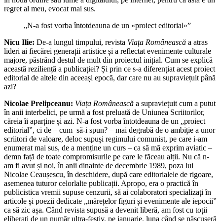
regret al meu, evocat mai sus.
„N-a fost vorba întotdeauna de un «proiect editorial»”
Nicu Ilie:
De-a lungul timpului, revista
Viața Românească
a atras
lideri ai fiecărei generații artistice și a reflectat evenimente culturale
majore, păstrând destul de mult din proiectul inițial. Cum se explică
această reziliență a publicației? Și prin ce s-a diferențiat acest proiect
editorial de altele din aceeași epocă, dar care nu au supraviețuit până
azi?
Nicolae Prelipceanu:
Viața Românească
a supraviețuit cum a putut
în anii interbelici, pe urmă a fost preluată de Uniunea Scriitorilor,
căreia îi aparține și azi. N-a fost vorba întotdeauna de un „proiect
editorial”, ci de – cum să-i spun? – mai degrabă de o ambiție a unor
scriitori de valoare, deloc supuși regimului comunist, pe care i-am
enumerat mai sus, de a menține un curs – ca să mă exprim aviatic –
demn față de toate compromisurile pe care le făceau alții. Nu că n-
am fi avut și noi, în anii dinainte de decembrie 1989, poza lui
Nicolae Ceaușescu, în deschidere, după care editorialele de rigoare,
asemenea tuturor celorlalte publicații. Apropo, era o practică în
publicistica vremii supuse cenzurii, să ai colaboratori specializați în
articole și poezii dedicate „mărețelor figuri și evenimente ale iepocii”
ca să zic așa. Când revista supusă a devenit liberă, am fost cu toții
eliberați de un număr ultra-festiv, pe ianuarie, luna când se născuseră