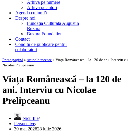
Arhiva pe numere
Arhiva pe autori
Agenda culturală
Despre noi
Fundația Culturală Augustin
Buzura
Buzura Foundation
Contact
Condiții de publicare pentru
colaboratori
Prima pagină
»
Articole recente
»
Viața Românească – la 120 de ani. Interviu cu
Nicolae Prelipceanu
Viața Românească – la 120 de
ani. Interviu cu Nicolae
Prelipceanu
Nicu Ilie
Perspective
30 mai 2026
28 iulie 2026