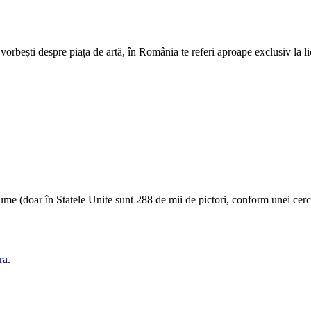
orbești despre piața de artă, în România te referi aproape exclusiv la lici
ga lume (doar în Statele Unite sunt 288 de mii de pictori, conform unei 
ra
.