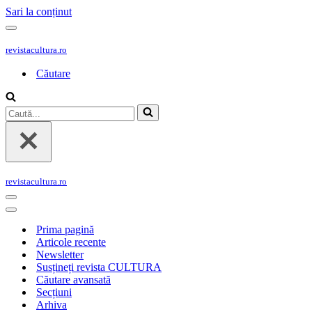
Sari la conținut
Meniu
de
revistacultura.ro
navigare
Căutare
Caută...
revistacultura.ro
Meniu
de
Meniu
navigare
de
Prima pagină
navigare
Articole recente
Newsletter
Susțineți revista CULTURA
Căutare avansată
Secțiuni
Arhiva