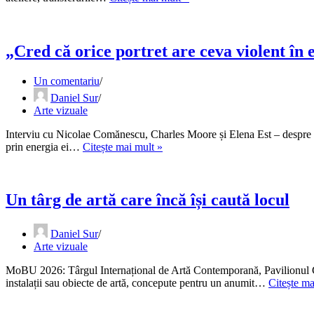
de
artă.
Comerțul
internațional
„Cred că orice portret are ceva violent în 
cu
pictură
Un comentariu
în
Daniel Sur
România
Arte vizuale
și
Uniunea
Interviu cu Nicolae Comănescu, Charles Moore și Elena Est – despre 
Europeană
„Cred
prin energia ei…
Citește mai mult »
că
orice
portret
are
Un târg de artă care încă își caută locul
ceva
violent
Daniel Sur
în
Arte vizuale
el,
chiar
MoBU 2026: Târgul Internațional de Artă Contemporană, Pavilionul Centr
dacă
instalații sau obiecte de artă, concepute pentru un anumit…
Citește ma
nu
pare”