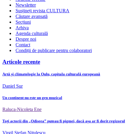
Newsletter
Susțineți revista CULTURA
Căutare avansată
Secțiuni
Arhiva
Agenda culturală
Despre noi
Contact
Condiții de publicare pentru colaboratori
Articole recente
Artă și climatologie la Oulu, capitala culturală europeană
Daniel Sur
Un continent nu este un gen muzical
Raluca-Nicoleta Ene
Toți actorii din „Odiseea” puteau fi pigmei, dacă așa ar fi dorit regizorul
Virgil Ștefan Nițulescu