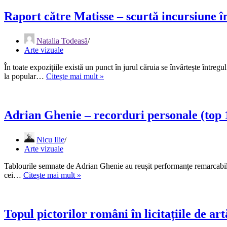
Raport către Matisse – scurtă incursiune î
Natalia Todeasă
Arte vizuale
În toate expozițiile există un punct în jurul căruia se învârtește între
Raport
la popular…
Citește mai mult »
către
Matisse
–
scurtă
Adrian Ghenie – recorduri personale (top 10
incursiune
în
Nicu Ilie
canonul
Arte vizuale
artei
românești
Tablourile semnate de Adrian Ghenie au reușit performanțe remarcabile ș
Adrian
cei…
Citește mai mult »
Ghenie
–
recorduri
personale
Topul pictorilor români în licitațiile de art
(top