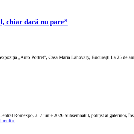
el, chiar dacă nu pare”
expoziția „Auto-Portret”, Casa Maria Lahovary, București La 25 de ani
al Romexpo, 3–7 iunie 2026 Subsemnatul, polițist al galeriilor, însărci
Un
i mult »
târg
de