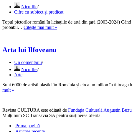
10
Nicu Ilie
vânzări
Cifre cu subiect și predicat
în
licitații)
Topul pictorilor români în licitațiile de artă din țară (2003-2024) Când v
Topul
probabil…
Citește mai mult »
pictorilor
români
în
licitațiile
Arta lui Ilfoveanu
de
artă
Un comentariu
din
Nicu Ilie
țară
Arte
Sunt 6000 de artiști plastici în România și circa un milion în întrea
Arta
mult »
lui
Ilfoveanu
Revista CULTURA este editată de
Fundația Culturală Augustin Buzu
Mulțumim SC Transavia SA pentru susținerea oferită.
Prima pagină
Articole recente