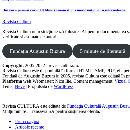
Din vară până-n vară: 10 filme românești premiate național și internațional
Revista Cultura
Revista Cultura nu restricționează folosirea AI pentru documentarea sau r
verificate și asumate de autori.
Fundația Augustin Buzura
5 minute de literatură
Copyright
: 2005-2022 - revistacultura.ro.
Revista Cultura este disponibilă în format HTML, AMP, PDF, ePaper
Fondată de Augustin Buzura în 2005, revista Cultura este editată în p
Platforma web
Webmaster: Nicu Ilie. Content management:
Vizual G
Tema:
Neve
| Propulsată de
WordPress
Revista CULTURA este editată de
Fundația Culturală Augustin Buzu
Mulțumim SC Transavia SA pentru susținerea oferită.
Prima pagină
Articole recente