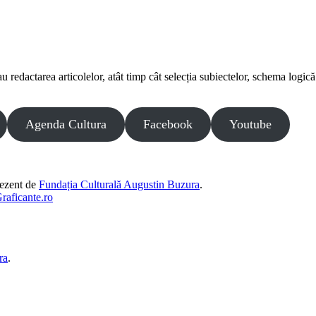
edactarea articolelor, atât timp cât selecția subiectelor, schema logică și
Agenda Cultura
Facebook
Youtube
.
rezent de
Fundația Culturală Augustin Buzura
.
raficante.ro
ra
.