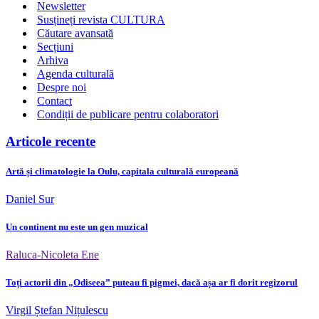
Newsletter
Susțineți revista CULTURA
Căutare avansată
Secțiuni
Arhiva
Agenda culturală
Despre noi
Contact
Condiții de publicare pentru colaboratori
Articole recente
Artă și climatologie la Oulu, capitala culturală europeană
Daniel Sur
Un continent nu este un gen muzical
Raluca-Nicoleta Ene
Toți actorii din „Odiseea” puteau fi pigmei, dacă așa ar fi dorit regizorul
Virgil Ștefan Nițulescu