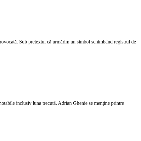
ică provocată. Sub pretextul că urmărim un simbol schimbând registrul de
notabile inclusiv luna trecută. Adrian Ghenie se menține printre