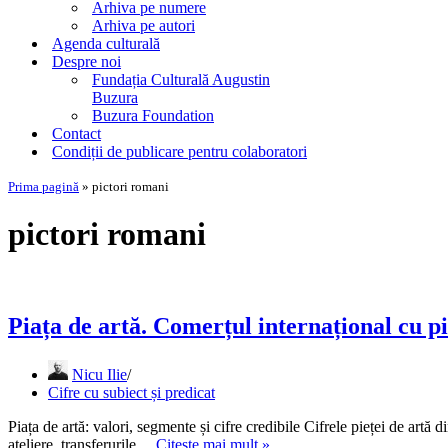
Arhiva pe numere
Arhiva pe autori
Agenda culturală
Despre noi
Fundația Culturală Augustin
Buzura
Buzura Foundation
Contact
Condiții de publicare pentru colaboratori
Prima pagină
»
pictori romani
pictori romani
Piața de artă. Comerțul internațional cu 
Nicu Ilie
Cifre cu subiect și predicat
Piața de artă: valori, segmente și cifre credibile Cifrele pieței de artă
Piața
ateliere, transferurile…
Citește mai mult »