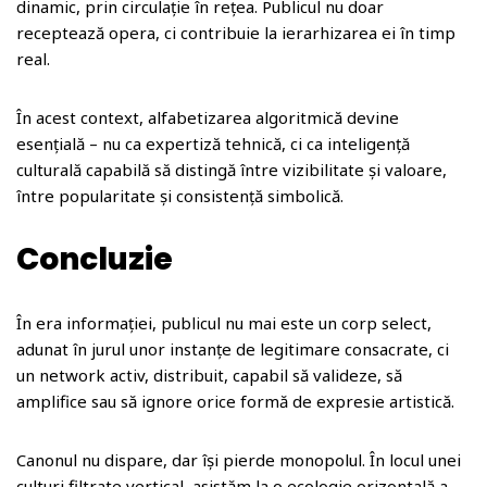
dinamic, prin circulație în rețea. Publicul nu doar
receptează opera, ci contribuie la ierarhizarea ei în timp
real.
În acest context, alfabetizarea algoritmică devine
esențială – nu ca expertiză tehnică, ci ca inteligență
culturală capabilă să distingă între vizibilitate și valoare,
între popularitate și consistență simbolică.
Concluzie
În era informației, publicul nu mai este un corp select,
adunat în jurul unor instanțe de legitimare consacrate, ci
un network activ, distribuit, capabil să valideze, să
amplifice sau să ignore orice formă de expresie artistică.
Canonul nu dispare, dar își pierde monopolul. În locul unei
culturi filtrate vertical, asistăm la o ecologie orizontală a