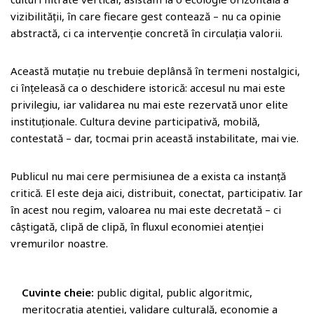
vizibilității, în care fiecare gest contează – nu ca opinie
abstractă, ci ca intervenție concretă în circulația valorii.
Această mutație nu trebuie deplânsă în termeni nostalgici,
ci înțeleasă ca o deschidere istorică: accesul nu mai este
privilegiu, iar validarea nu mai este rezervată unor elite
instituționale. Cultura devine participativă, mobilă,
contestată – dar, tocmai prin această instabilitate, mai vie.
Publicul nu mai cere permisiunea de a exista ca instanță
critică. El este deja aici, distribuit, conectat, participativ. Iar
în acest nou regim, valoarea nu mai este decretată – ci
câștigată, clipă de clipă, în fluxul economiei atenției
vremurilor noastre.
Cuvinte cheie:
public digital, public algoritmic,
meritocrația atenției, validare culturală, economie a