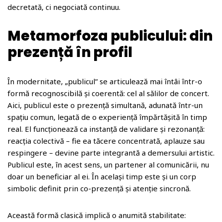
o
decretată, ci negociată continuu.
m
Metamorfoza publicului: din
prezență în profil
În modernitate, „publicul” se articulează mai întâi într-o
formă recognoscibilă și coerentă: cel al sălilor de concert.
Aici, publicul este o prezență simultană, adunată într-un
spațiu comun, legată de o experiență împărtășită în timp
real. El funcționează ca instanță de validare și rezonanță:
reacția colectivă – fie ea tăcere concentrată, aplauze sau
respingere – devine parte integrantă a demersului artistic.
Publicul este, în acest sens, un partener al comunicării, nu
doar un beneficiar al ei. În același timp este și un corp
simbolic definit prin co-prezență și atenție sincronă.
Această formă clasică implică o anumită stabilitate: