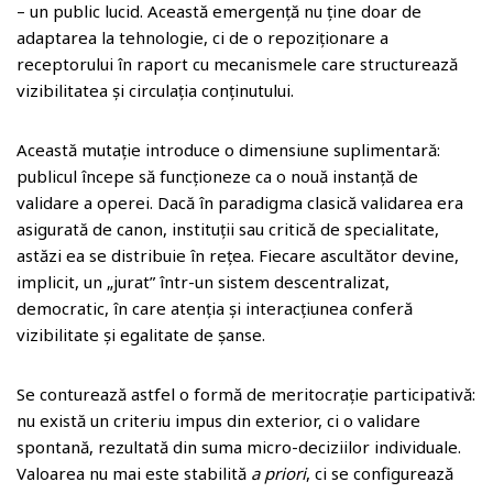
– un public lucid. Această emergență nu ține doar de
adaptarea la tehnologie, ci de o repoziționare a
receptorului în raport cu mecanismele care structurează
vizibilitatea și circulația conținutului.
Această mutație introduce o dimensiune suplimentară:
publicul începe să funcționeze ca o nouă instanță de
validare a operei. Dacă în paradigma clasică validarea era
asigurată de canon, instituții sau critică de specialitate,
astăzi ea se distribuie în rețea. Fiecare ascultător devine,
implicit, un „jurat” într-un sistem descentralizat,
democratic, în care atenția și interacțiunea conferă
vizibilitate și egalitate de șanse.
Se conturează astfel o formă de meritocrație participativă:
nu există un criteriu impus din exterior, ci o validare
spontană, rezultată din suma micro-deciziilor individuale.
Valoarea nu mai este stabilită
a priori
, ci se configurează