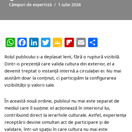
Câmpuri de expertiză
1 iulie 2026
W
F
Li
T
G
Fl
E
P
h
a
n
w
o
ip
m
ar
Rolul publicului s-a deplasat lent, fără o ruptură vizibilă.
at
c
k
itt
o
b
ai
ta
Dintr-o prezență care valida cultura din exterior, el a
s
e
e
e
gl
o
l
je
devenit treptat o instanță internă a circulației ei. Nu mai
A
b
dI
r
e
ar
az
asistăm doar la conținut, ci participăm la configurarea
vizibilității și valorii sale.
p
o
n
Cl
d
ă
p
o
a
În această nouă ordine, publicul nu mai este separat de
k
ss
mediul care îl susține: el acționează în interiorul lui,
r
contribuind direct la ierarhiile culturale. Astfel, experiența
receptării devine simultan act de participare și de
o
validare, într-un spațiu în care cultura nu mai este