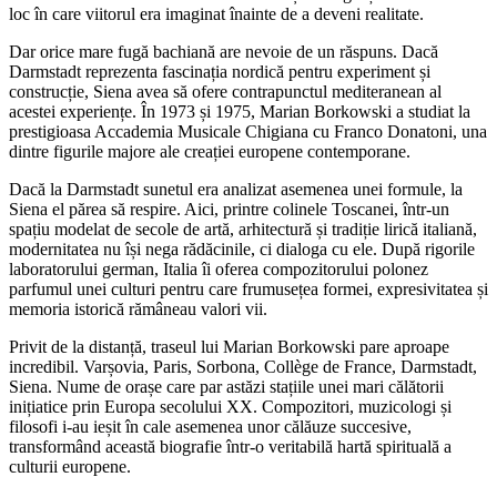
loc în care viitorul era imaginat înainte de a deveni realitate.
Dar orice mare fugă bachiană are nevoie de un răspuns. Dacă
Darmstadt reprezenta fascinația nordică pentru experiment și
construcție, Siena avea să ofere contrapunctul mediteranean al
acestei experiențe. În 1973 și 1975, Marian Borkowski a studiat la
prestigioasa Accademia Musicale Chigiana cu Franco Donatoni, una
dintre figurile majore ale creației europene contemporane.
Dacă la Darmstadt sunetul era analizat asemenea unei formule, la
Siena el părea să respire. Aici, printre colinele Toscanei, într-un
spațiu modelat de secole de artă, arhitectură și tradiție lirică italiană,
modernitatea nu își nega rădăcinile, ci dialoga cu ele. După rigorile
laboratorului german, Italia îi oferea compozitorului polonez
parfumul unei culturi pentru care frumusețea formei, expresivitatea și
memoria istorică rămâneau valori vii.
Privit de la distanță, traseul lui Marian Borkowski pare aproape
incredibil. Varșovia, Paris, Sorbona, Collège de France, Darmstadt,
Siena. Nume de orașe care par astăzi stațiile unei mari călătorii
inițiatice prin Europa secolului XX. Compozitori, muzicologi și
filosofi i-au ieșit în cale asemenea unor călăuze succesive,
transformând această biografie într-o veritabilă hartă spirituală a
culturii europene.