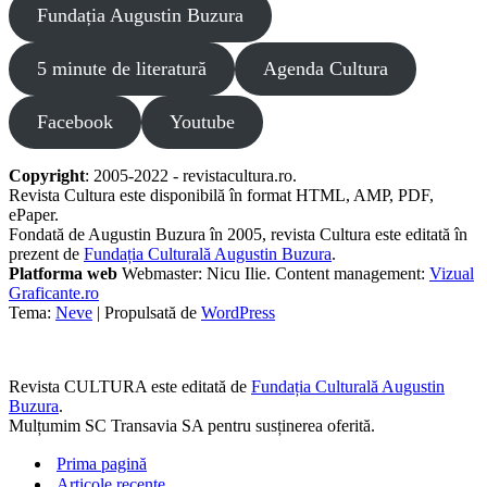
Fundația Augustin Buzura
5 minute de literatură
Agenda Cultura
Facebook
Youtube
Copyright
: 2005-2022 - revistacultura.ro.
Revista Cultura este disponibilă în format HTML, AMP, PDF,
ePaper.
Fondată de Augustin Buzura în 2005, revista Cultura este editată în
prezent de
Fundația Culturală Augustin Buzura
.
Platforma web
Webmaster: Nicu Ilie. Content management:
Vizual
Graficante.ro
Tema:
Neve
| Propulsată de
WordPress
Revista CULTURA este editată de
Fundația Culturală Augustin
Buzura
.
Mulțumim SC Transavia SA pentru susținerea oferită.
Prima pagină
Articole recente