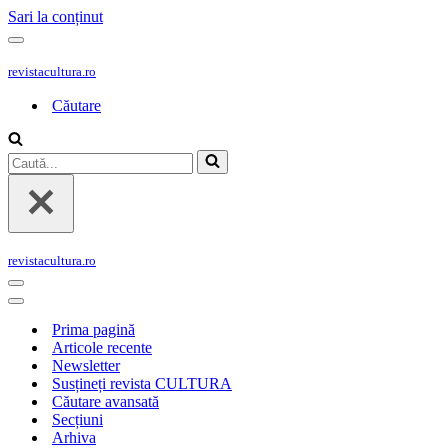
Sari la conținut
Meniu
de
revistacultura.ro
navigare
Căutare
Caută...
revistacultura.ro
Meniu
de
Meniu
navigare
de
Prima pagină
navigare
Articole recente
Newsletter
Susțineți revista CULTURA
Căutare avansată
Secțiuni
Arhiva