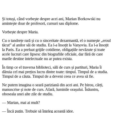
Și totuși, când vorbește despre acei ani, Marian Borkowski nu
amintește doar de profesori, cursuri sau diplome.
Vorbește despre Maria.
Cu o tandrețe rară și cu o sinceritate dezarmantă, el o numește „eroul
tăcut” al anilor săi de studiu. Ea l-a însoțit la Varșovia. Ea l-a însoțit
la Paris. Ea a preluat grijile cotidiene, obligațiile nevăzute și toate
acele lucruri care lipsesc din biografiile oficiale, dar fără de care
marile destine intelectuale nu ar putea exista.
În timp ce el traversa biblioteci, săli de curs și partituri, Maria îi
dăruia cel mai prețios lucru dintre toate: timpul. Timpul de a studia.
Timpul de a căuta. Timpul de a deveni ceea ce avea să fie.
Ne putem imagina o seară pariziană din acei ani. Pe birou, cărți,
manuscrise și note de curs. Afară, luminile orașului. Înăuntru,
oboseala unei alte zile de studiu.
— Marian, mai ai mult?
— Încă puțin. Trebuie să înțeleg această idee.