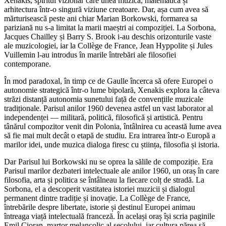
Xenakis, spiritul vizionar care unea muzica, matematica și
arhitectura într-o singură viziune creatoare. Dar, așa cum avea să
mărturisească peste ani chiar Marian Borkowski, formarea sa
pariziană nu s-a limitat la marii maeștri ai compoziției. La Sorbona,
Jacques Chailley și Barry S. Brook i-au deschis orizonturile vaste
ale muzicologiei, iar la Collège de France, Jean Hyppolite și Jules
Vuillemin l-au introdus în marile întrebări ale filosofiei
contemporane.
În mod paradoxal, în timp ce de Gaulle încerca să ofere Europei o
autonomie strategică într-o lume bipolară, Xenakis explora la câteva
străzi distanță autonomia sunetului față de convențiile muzicale
tradiționale. Parisul anilor 1960 devenea astfel un vast laborator al
independenței — militară, politică, filosofică și artistică. Pentru
tânărul compozitor venit din Polonia, întâlnirea cu această lume avea
să fie mai mult decât o etapă de studiu. Era intrarea într-o Europă a
marilor idei, unde muzica dialoga firesc cu știința, filosofia și istoria.
Dar Parisul lui Borkowski nu se oprea la sălile de compoziție. Era
Parisul marilor dezbateri intelectuale ale anilor 1960, un oraș în care
filosofia, arta și politica se întâlneau la fiecare colț de stradă. La
Sorbona, el a descoperit vastitatea istoriei muzicii și dialogul
permanent dintre tradiție și inovație. La Collège de France,
întrebările despre libertate, istorie și destinul Europei animau
întreaga viață intelectuală franceză. În același oraș își scria paginile
Emil Cioran, martor melancolic al secolului, iar cultura părea să