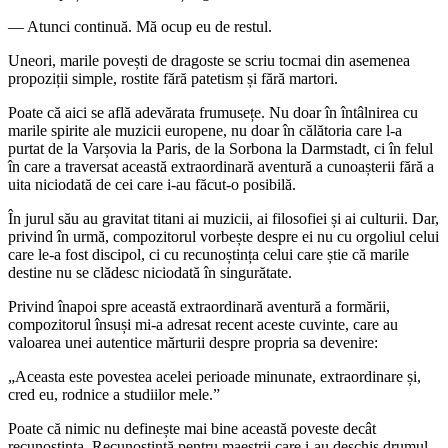
— Atunci continuă. Mă ocup eu de restul.
Uneori, marile povești de dragoste se scriu tocmai din asemenea
propoziții simple, rostite fără patetism și fără martori.
Poate că aici se află adevărata frumusețe. Nu doar în întâlnirea cu
marile spirite ale muzicii europene, nu doar în călătoria care l-a
purtat de la Varșovia la Paris, de la Sorbona la Darmstadt, ci în felul
în care a traversat această extraordinară aventură a cunoașterii fără a
uita niciodată de cei care i-au făcut-o posibilă.
În jurul său au gravitat titani ai muzicii, ai filosofiei și ai culturii. Dar,
privind în urmă, compozitorul vorbește despre ei nu cu orgoliul celui
care le-a fost discipol, ci cu recunoștința celui care știe că marile
destine nu se clădesc niciodată în singurătate.
Privind înapoi spre această extraordinară aventură a formării,
compozitorul însuși mi-a adresat recent aceste cuvinte, care au
valoarea unei autentice mărturii despre propria sa devenire:
„Aceasta este povestea acelei perioade minunate, extraordinare și,
cred eu, rodnice a studiilor mele.”
Poate că nimic nu definește mai bine această poveste decât
recunoștința. Recunoștință pentru maeștrii care i-au deschis drumul,