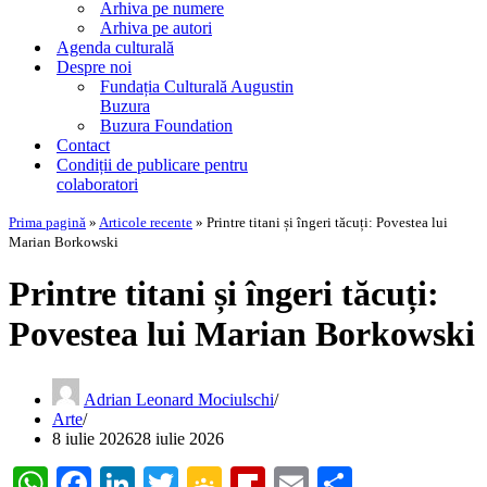
Arhiva pe numere
Arhiva pe autori
Agenda culturală
Despre noi
Fundația Culturală Augustin
Buzura
Buzura Foundation
Contact
Condiții de publicare pentru
colaboratori
Prima pagină
»
Articole recente
»
Printre titani și îngeri tăcuți: Povestea lui
Marian Borkowski
Printre titani și îngeri tăcuți:
Povestea lui Marian Borkowski
Adrian Leonard Mociulschi
Arte
8 iulie 2026
28 iulie 2026
WhatsApp
Facebook
LinkedIn
Twitter
Google
Flipboard
Email
Partajeaz