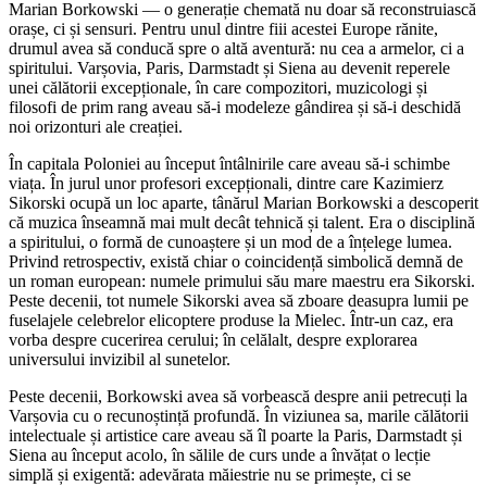
Marian Borkowski — o generație chemată nu doar să reconstruiască
orașe, ci și sensuri. Pentru unul dintre fiii acestei Europe rănite,
drumul avea să conducă spre o altă aventură: nu cea a armelor, ci a
spiritului. Varșovia, Paris, Darmstadt și Siena au devenit reperele
unei călătorii excepționale, în care compozitori, muzicologi și
filosofi de prim rang aveau să-i modeleze gândirea și să-i deschidă
noi orizonturi ale creației.
În capitala Poloniei au început întâlnirile care aveau să-i schimbe
viața. În jurul unor profesori excepționali, dintre care Kazimierz
Sikorski ocupă un loc aparte, tânărul Marian Borkowski a descoperit
că muzica înseamnă mai mult decât tehnică și talent. Era o disciplină
a spiritului, o formă de cunoaștere și un mod de a înțelege lumea.
Privind retrospectiv, există chiar o coincidență simbolică demnă de
un roman european: numele primului său mare maestru era Sikorski.
Peste decenii, tot numele Sikorski avea să zboare deasupra lumii pe
fuselajele celebrelor elicoptere produse la Mielec. Într-un caz, era
vorba despre cucerirea cerului; în celălalt, despre explorarea
universului invizibil al sunetelor.
Peste decenii, Borkowski avea să vorbească despre anii petrecuți la
Varșovia cu o recunoștință profundă. În viziunea sa, marile călătorii
intelectuale și artistice care aveau să îl poarte la Paris, Darmstadt și
Siena au început acolo, în sălile de curs unde a învățat o lecție
simplă și exigentă: adevărata măiestrie nu se primește, ci se