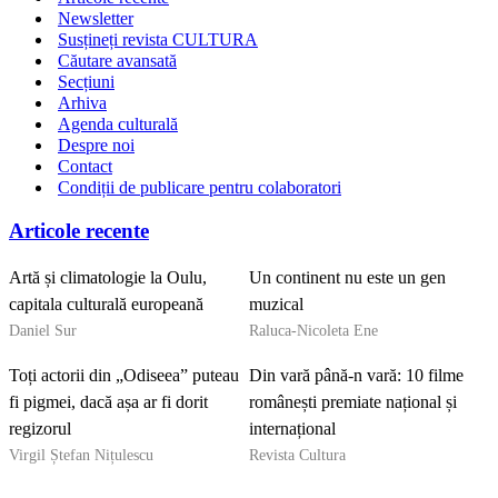
Newsletter
Susțineți revista CULTURA
Căutare avansată
Secțiuni
Arhiva
Agenda culturală
Despre noi
Contact
Condiții de publicare pentru colaboratori
Articole recente
Artă și climatologie la Oulu,
Un continent nu este un gen
capitala culturală europeană
muzical
Daniel Sur
Raluca-Nicoleta Ene
Toți actorii din „Odiseea” puteau
Din vară până-n vară: 10 filme
fi pigmei, dacă așa ar fi dorit
românești premiate național și
regizorul
internațional
Virgil Ștefan Nițulescu
Revista Cultura