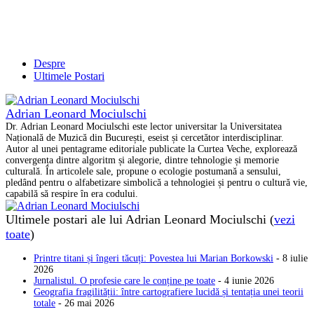
Despre
Ultimele Postari
Adrian Leonard Mociulschi
Dr. Adrian Leonard Mociulschi este lector universitar la Universitatea
Națională de Muzică din București, eseist și cercetător interdisciplinar.
Autor al unei pentagrame editoriale publicate la Curtea Veche, explorează
convergența dintre algoritm și alegorie, dintre tehnologie și memorie
culturală. În articolele sale, propune o ecologie postumană a sensului,
pledând pentru o alfabetizare simbolică a tehnologiei și pentru o cultură vie,
capabilă să respire în era codului.
Ultimele postari ale lui Adrian Leonard Mociulschi
(
vezi
toate
)
Printre titani și îngeri tăcuți: Povestea lui Marian Borkowski
- 8 iulie
2026
Jurnalistul. O profesie care le conține pe toate
- 4 iunie 2026
Geografia fragilității: între cartografiere lucidă și tentația unei teorii
totale
- 26 mai 2026