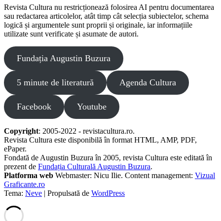
Revista Cultura nu restricționează folosirea AI pentru documentarea
sau redactarea articolelor, atât timp cât selecția subiectelor, schema
logică și argumentele sunt proprii și originale, iar informațiile
utilizate sunt verificate și asumate de autori.
Fundația Augustin Buzura
5 minute de literatură
Agenda Cultura
Facebook
Youtube
Copyright
: 2005-2022 - revistacultura.ro.
Revista Cultura este disponibilă în format HTML, AMP, PDF,
ePaper.
Fondată de Augustin Buzura în 2005, revista Cultura este editată în
prezent de
Fundația Culturală Augustin Buzura
.
Platforma web
Webmaster: Nicu Ilie. Content management:
Vizual
Graficante.ro
Tema:
Neve
| Propulsată de
WordPress