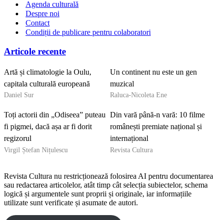
Agenda culturală
Despre noi
Contact
Condiții de publicare pentru colaboratori
Articole recente
Artă și climatologie la Oulu,
Un continent nu este un gen
capitala culturală europeană
muzical
Daniel Sur
Raluca-Nicoleta Ene
Toți actorii din „Odiseea” puteau
Din vară până-n vară: 10 filme
fi pigmei, dacă așa ar fi dorit
românești premiate național și
regizorul
internațional
Virgil Ștefan Nițulescu
Revista Cultura
Revista Cultura nu restricționează folosirea AI pentru documentarea
sau redactarea articolelor, atât timp cât selecția subiectelor, schema
logică și argumentele sunt proprii și originale, iar informațiile
utilizate sunt verificate și asumate de autori.