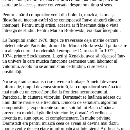
participe la aceeași mare conversație despre om, timp și sens.
Pentru tânărul compozitor venit din Polonia, muzica, istoria și
filosofia au început astfel să se contopească într-o singură căutare
interioară. Pentru mulți artiști, aceasta ar fi însemnat deja o viață
întreagă de studiu. Pentru Marian Borkowski, era doar începutul.
La începutul anilor 1970, după ce traversase deja marile cercuri
intelectuale ale Parisului, drumul lui Marian Borkowski îl purta către
un alt epicentru al modernității europene: Darmstadt. În 1972 și
1974, printre Stockhausen, Ligeti și Xenakis, avea să pășească într-
un univers în care muzica funcționa asemenea unui laborator al
viitorului. Acolo nu se administrau certitudini, ci se testau
posibilități.
Nu se apărau canoane, ci se inventau limbaje. Sunetul devenea
informație, timpul devenea structură, iar compozitorul semăna tot
mai mult cu un cercetător aflat la frontiera necunoscutului.
Paradoxal, în căutarea viitorului, Darmstadt se întâlnea adesea cu
unul dintre marile sale trecuturi. Dincolo de serialism, algoritmi
componistici și experimente sonore, spiritul lui Bach rămânea
prezent ca model al gândirii structurale, dovadă că ordinea și
invenția nu sunt opuse, ci complementare. În multe privințe,
Darmstadt era pentru muzică ceea ce aveau să devină mai târziu
marile centre de cercetare în informatică și Inteligență Artificială: un