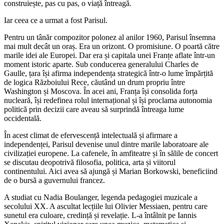
construiește, pas cu pas, o viață întreagă.
Iar ceea ce a urmat a fost Parisul.
Pentru un tânăr compozitor polonez al anilor 1960, Parisul însemna
mai mult decât un oraș. Era un orizont. O promisiune. O poartă către
marile idei ale Europei. Dar era și capitala unei Franțe aflate într-un
moment istoric aparte. Sub conducerea generalului Charles de
Gaulle, țara își afirma independența strategică într-o lume împărțită
de logica Războiului Rece, căutând un drum propriu între
Washington și Moscova. În acei ani, Franța își consolida forța
nucleară, își redefinea rolul internațional și își proclama autonomia
politică prin decizii care aveau să surprindă întreaga lume
occidentală.
În acest climat de efervescență intelectuală și afirmare a
independenței, Parisul devenise unul dintre marile laboratoare ale
civilizației europene. La cafenele, în amfiteatre și în sălile de concert
se discutau deopotrivă filosofia, politica, arta și viitorul
continentului. Aici avea să ajungă și Marian Borkowski, beneficiind
de o bursă a guvernului francez.
A studiat cu Nadia Boulanger, legenda pedagogiei muzicale a
secolului XX. A ascultat lecțiile lui Olivier Messiaen, pentru care
sunetul era culoare, credință și revelație. L-a întâlnit pe Iannis