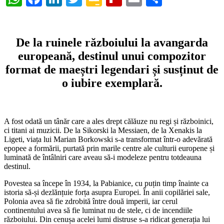
Classroom
De la ruinele războiului la avangarda
europeană, destinul unui compozitor
format de maeștri legendari și susținut de
o iubire exemplară.
A fost odată un tânăr care a ales drept călăuze nu regi și războinici,
ci titani ai muzicii. De la Sikorski la Messiaen, de la Xenakis la
Ligeti, viața lui Marian Borkowski s-a transformat într-o adevărată
epopee a formării, purtată prin marile centre ale culturii europene și
luminată de întâlniri care aveau să-i modeleze pentru totdeauna
destinul.
Povestea sa începe în 1934, la Pabianice, cu puțin timp înainte ca
istoria să-și dezlănțuie forța asupra Europei. În anii copilăriei sale,
Polonia avea să fie zdrobită între două imperii, iar cerul
continentului avea să fie luminat nu de stele, ci de incendiile
războiului. Din cenușa acelei lumi distruse s-a ridicat generația lui