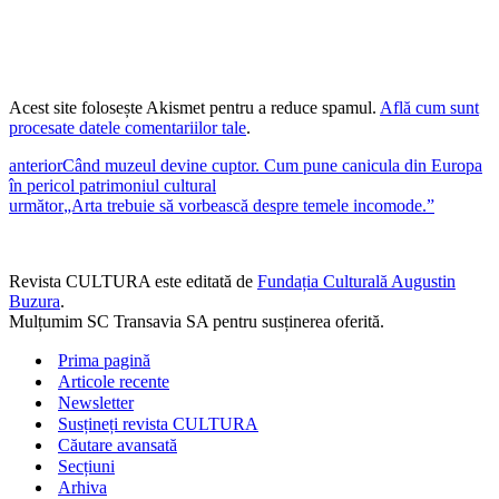
Acest site folosește Akismet pentru a reduce spamul.
Află cum sunt
procesate datele comentariilor tale
.
anterior
Când muzeul devine cuptor. Cum pune canicula din Europa
în pericol patrimoniul cultural
următor
„Arta trebuie să vorbească despre temele incomode.”
Revista CULTURA este editată de
Fundația Culturală Augustin
Buzura
.
Mulțumim SC Transavia SA pentru susținerea oferită.
Prima pagină
Articole recente
Newsletter
Susțineți revista CULTURA
Căutare avansată
Secțiuni
Arhiva