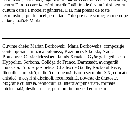
pentru Europa care i-a oferit marile întâlniri ale destinului și pentru
cultura care i-a modelat gândirea. Dar, mai presus de toate,
recunoștință pentru acel „erou tăcut” despre care vorbește cu emoție
chiar și astăzi: Maria.
Cuvinte cheie: Marian Borkowski, Maria Borkowska, compoziție
contemporană, muzică poloneză, Kazimierz Sikorski, Nadia
Boulanger, Olivier Messiaen, Iannis Xenakis, György Ligeti, Jean
Hyppolite, Sorbona, Collège de France, Darmstadt, avangardă
muzicală, Europa postbelică, Charles de Gaulle, Războiul Rece,
filosofie și muzică, cultură europeană, istoria secolului XX, educație
artistică, maeștri și discipoli, recunoștință, poveste de dragoste,
biografie culturală, tehnocultură, interdisciplinaritate, formare
intelectuală, destin artistic, patrimoniu muzical european.