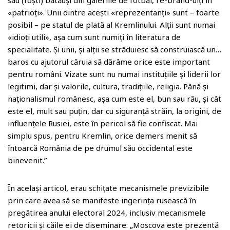
sau (foști) bătăuși din galeriile de fotbal, re-brand-uiți în
«patrioți». Unii dintre acești «reprezentanți» sunt – foarte
posibil – pe statul de plată al Kremlinului. Alții sunt numai
«idioți utili», așa cum sunt numiți în literatura de
specialitate. Și unii, și alții se străduiesc să construiască un…
baros cu ajutorul căruia să dărâme orice este important
pentru români. Vizate sunt nu numai instituțiile și liderii lor
legitimi, dar și valorile, cultura, tradițiile, religia. Până și
naționalismul românesc, așa cum este el, bun sau rău, și cât
este el, mult sau puțin, dar cu siguranță străin, la origini, de
influențele Rusiei, este în pericol să fie confiscat. Mai
simplu spus, pentru Kremlin, orice demers menit să
întoarcă România de pe drumul său occidental este
binevenit.”
În același articol, erau schițate mecanismele previzibile
prin care avea să se manifeste ingerința rusească în
pregătirea anului electoral 2024, inclusiv mecanismele
retoricii și căile ei de diseminare: „Moscova este prezentă