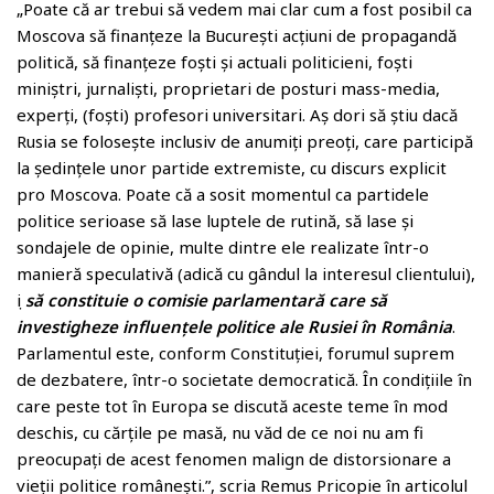
„Poate că ar trebui să vedem mai clar cum a fost posibil ca
Moscova să finanțeze la București acțiuni de propagandă
politică, să finanțeze foști și actuali politicieni, foști
miniștri, jurnaliști, proprietari de posturi mass-media,
experți, (foști) profesori universitari. Aș dori să știu dacă
Rusia se folosește inclusiv de anumiți preoți, care participă
la ședințele unor partide extremiste, cu discurs explicit
pro Moscova. Poate că a sosit momentul ca partidele
politice serioase să lase luptele de rutină, să lase și
sondajele de opinie, multe dintre ele realizate într-o
manieră speculativă (adică cu gândul la interesul clientului),
ṣi
să constituie o comisie parlamentară care să
investigheze influențele politice ale Rusiei în România
.
Parlamentul este, conform Constituției, forumul suprem
de dezbatere, într-o societate democratică. În condițiile în
care peste tot în Europa se discută aceste teme în mod
deschis, cu cărțile pe masă, nu văd de ce noi nu am fi
preocupați de acest fenomen malign de distorsionare a
vieții politice românești.”, scria Remus Pricopie în articolul