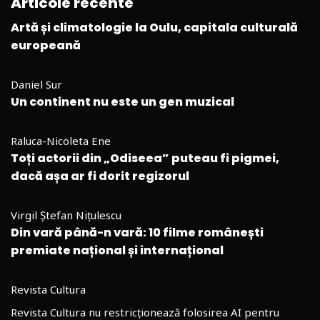
Articole recente
Artă și climatologie la Oulu, capitala culturală
europeană
Daniel Sur
Un continent nu este un gen muzical
Raluca-Nicoleta Ene
Toți actorii din „Odiseea” puteau fi pigmei,
dacă așa ar fi dorit regizorul
Virgil Ștefan Nițulescu
Din vară până-n vară: 10 filme românești
premiate național și internațional
Revista Cultura
Revista Cultura nu restricționează folosirea AI pentru