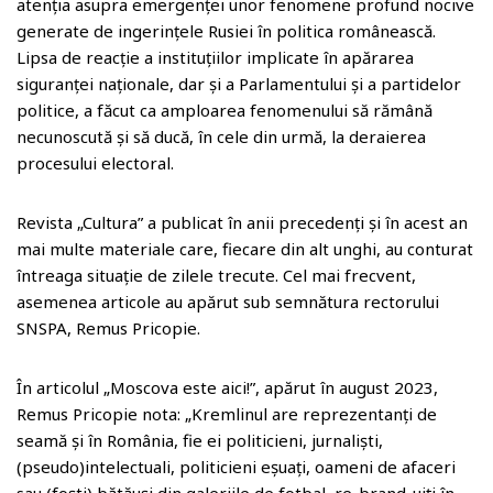
atenția asupra emergenței unor fenomene profund nocive
l
a
a
generate de ingerințele Rusiei în politica românească.
a
r
j
Lipsa de reacție a instituțiilor implicate în apărarea
siguranței naționale, dar și a Parlamentului și a partidelor
s
d
e
politice, a făcut ca amploarea fenomenului să rămână
s
a
necunoscută și să ducă, în cele din urmă, la deraierea
r
z
procesului electoral.
o
ă
Revista „Cultura” a publicat în anii precedenți și în acest an
o
mai multe materiale care, fiecare din alt unghi, au conturat
m
întreaga situație de zilele trecute. Cel mai frecvent,
asemenea articole au apărut sub semnătura rectorului
SNSPA, Remus Pricopie.
În articolul „Moscova este aici!”, apărut în august 2023,
Remus Pricopie nota: „Kremlinul are reprezentanți de
seamă și în România, fie ei politicieni, jurnaliști,
(pseudo)intelectuali, politicieni eșuați, oameni de afaceri