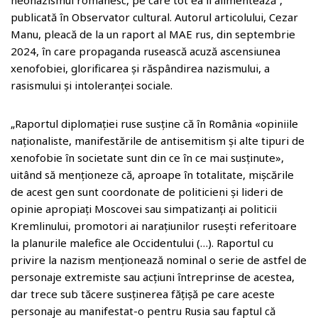
neonazismul românesc, pe care tot ea îl alimentează”,
publicată în Observator cultural. Autorul articolului, Cezar
Manu, pleacă de la un raport al MAE rus, din septembrie
2024, în care propaganda rusească acuză ascensiunea
xenofobiei, glorificarea și răspândirea nazismului, a
rasismului și intoleranței sociale.
„Raportul diplomației ruse susține că în România «opiniile
naționaliste, manifestările de antisemitism și alte tipuri de
xenofobie în societate sunt din ce în ce mai susținute»,
uitând să menționeze că, aproape în totalitate, mișcările
de acest gen sunt coordonate de politicieni și lideri de
opinie apropiați Moscovei sau simpatizanți ai politicii
Kremlinului, promotori ai narațiunilor rusești referitoare
la planurile malefice ale Occidentului (…). Raportul cu
privire la nazism menționează nominal o serie de astfel de
personaje extremiste sau acțiuni întreprinse de acestea,
dar trece sub tăcere susținerea fățișă pe care aceste
personaje au manifestat-o pentru Rusia sau faptul că