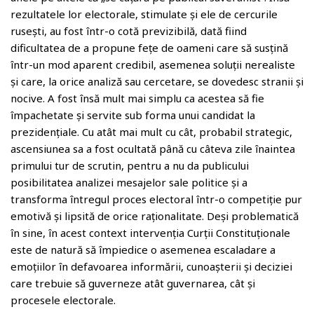
rezultatele lor electorale, stimulate și ele de cercurile
rusești, au fost într-o cotă previzibilă, dată fiind
dificultatea de a propune fețe de oameni care să susțină
într-un mod aparent credibil, asemenea soluții nerealiste
și care, la orice analiză sau cercetare, se dovedesc stranii și
nocive. A fost însă mult mai simplu ca acestea să fie
împachetate și servite sub forma unui candidat la
prezidențiale. Cu atât mai mult cu cât, probabil strategic,
ascensiunea sa a fost ocultată până cu câteva zile înaintea
primului tur de scrutin, pentru a nu da publicului
posibilitatea analizei mesajelor sale politice și a
transforma întregul proces electoral într-o competiție pur
emotivă și lipsită de orice raționalitate. Deși problematică
în sine, în acest context intervenția Curții Constituționale
este de natură să împiedice o asemenea escaladare a
emoțiilor în defavoarea informării, cunoașterii și deciziei
care trebuie să guverneze atât guvernarea, cât și
procesele electorale.