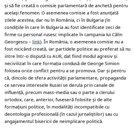
și să fie creată o comisie parlamentară de anchetă pentru
același fenomen. O asemenea comisie a fost anunțată
zilele acestea, dar nu în România, ci în Bulgaria (în
condițiile în care în Bulgaria au fost identificate zeci de
firme cu personal rusesc implicate în campania lui Călin
Georgescu –
link
). În România, o asemenea comisie nu a
fost nicicând creată, iar partidele politice au preferat să nu
intre într-o dispută cu AUR, dat fiind modul agresiv și
necivilizat în care formația condusă de George Simion
folosea orice conflict pentru a se promova. Dar și pentru
că, dincolo de sfera activității parlamentare, propaganda
ce servea interesele Rusiei se derula prin canale de
influență, precum mass-media sau o parte a clerului
ortodox, care, anterior, fuseseră folosite și de alte
formațiuni politice, în modalități incompatibile cu
deontologia profesională (în cazul jurnaliștilor) sau cu
angajamentul bisericii de neimplicare politică.