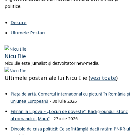
politice.
Despre
Ultimele Postari
Nicu Ilie
Nicu Ilie este jurnalist și dezvoltator new-media.
Ultimele postari ale lui Nicu Ilie
(
vezi toate
)
Piața de artă. Comerțul internațional cu pictură în România și
Uniunea Europeană
- 30 iulie 2026
Filmări la Lipova – „Locuri de poveste”. Backgroundul istoric
al romanului „Mara”
- 27 iulie 2026
Dincolo de criza politică: Ce se întâmplă dacă ratăm PNRR-ul