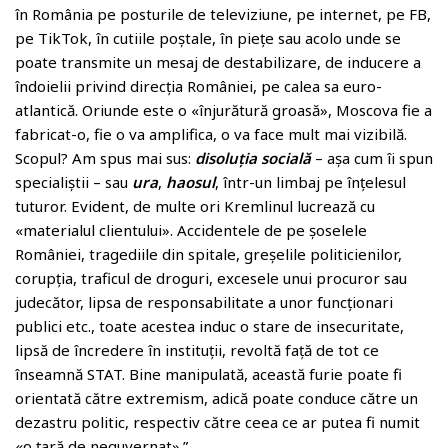
în România pe posturile de televiziune, pe internet, pe FB,
pe TikTok, în cutiile poștale, în piețe sau acolo unde se
poate transmite un mesaj de destabilizare, de inducere a
îndoielii privind direcția României, pe calea sa euro-
atlantică. Oriunde este o «înjurătură groasă», Moscova fie a
fabricat-o, fie o va amplifica, o va face mult mai vizibilă.
Scopul? Am spus mai sus:
disoluția socială
– așa cum îi spun
specialiștii – sau
ura
,
haosul
, într-un limbaj pe înțelesul
tuturor. Evident, de multe ori Kremlinul lucrează cu
«materialul clientului». Accidentele de pe șoselele
României, tragediile din spitale, greșelile politicienilor,
corupția, traficul de droguri, excesele unui procuror sau
judecător, lipsa de responsabilitate a unor funcționari
publici etc., toate acestea induc o stare de insecuritate,
lipsă de încredere în instituții, revoltă față de tot ce
înseamnă STAT. Bine manipulată, această furie poate fi
orientată către extremism, adică poate conduce către un
dezastru politic, respectiv către ceea ce ar putea fi numit
«o țară de neguvernat».”