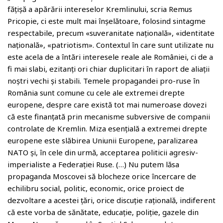
fățișă a apărării intereselor Kremlinului, scria Remus
Pricopie, ci este mult mai înșelătoare, folosind sintagme
respectabile, precum «suveranitate națională», «identitate
națională», «patriotism». Contextul în care sunt utilizate nu
este acela de a întări interesele reale ale României, ci de a
fi mai slabi, ezitanți ori chiar duplicitari în raport de aliații
noștri vechi și stabili. Temele propagandei pro-ruse în
România sunt comune cu cele ale extremei drepte
europene, despre care există tot mai numeroase dovezi
că este finanțată prin mecanisme subversive de companii
controlate de Kremlin. Miza esențială a extremei drepte
europene este slăbirea Uniunii Europene, paralizarea
NATO și, în cele din urmă, acceptarea politicii agresiv-
imperialiste a Federației Ruse. (…) Nu putem lăsa
propaganda Moscovei să blocheze orice încercare de
echilibru social, politic, economic, orice proiect de
dezvoltare a acestei țări, orice discuție rațională, indiferent
că este vorba de sănătate, educație, poliție, gazele din