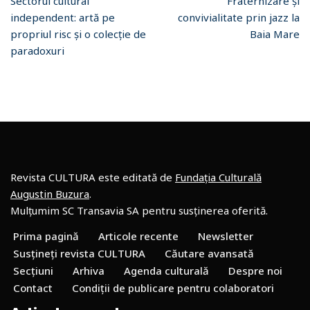
Sectorul cultural
Fraternizare și
independent: artă pe
convivialitate prin jazz la
propriul risc și o colecție de
Baia Mare
paradoxuri
Revista CULTURA este editată de
Fundația Culturală
Augustin Buzura
.
Mulțumim SC Transavia SA pentru susținerea oferită.
Prima pagină
Articole recente
Newsletter
Susțineți revista CULTURA
Căutare avansată
Secțiuni
Arhiva
Agenda culturală
Despre noi
Contact
Condiții de publicare pentru colaboratori