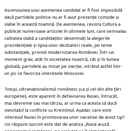
Ascensiunea unui asemenea candidat ar fi fost imposibilă
dacă partidele politice nu ar fi avut prezențe comode și
slabe în această toamnă. De asemenea, revista Cultura a
publicat numeroase articole în ultimele luni, care semnalau
calitatea slabă a candidaților desemnați la alegerile
prezidențiale și lipsa unor dezbateri reale, pe teme
substanțiale, privind modernizarea României. Într-un
moment grav, atât în societatea noastră, cât și în lumea
globală, partidele au mizat pe inerție, intrând astfel într-
un joc ce favoriza interesele Moscovei.
Totuși, ultranaționalismul românesc (ca și cel din alte țări
europene), este aparent în defavoarea Rusiei, întrucât,
mai devreme sau mai târziu, ar urma ca acesta să ducă
inevitabil la conflicte cu Kremlinul. Așadar, care este
interesul Rusiei în promovarea unor narative de acest tip?
Un răspuns succint este dat de analiza „Rusia acuză