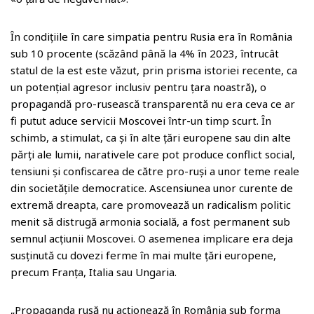
În condițiile în care simpatia pentru Rusia era în România
sub 10 procente (scăzând până la 4% în 2023, întrucât
statul de la est este văzut, prin prisma istoriei recente, ca
un potențial agresor inclusiv pentru țara noastră), o
propagandă pro-rusească transparentă nu era ceva ce ar
fi putut aduce servicii Moscovei într-un timp scurt. În
schimb, a stimulat, ca și în alte țări europene sau din alte
părți ale lumii, narativele care pot produce conflict social,
tensiuni și confiscarea de către pro-ruși a unor teme reale
din societățile democratice. Ascensiunea unor curente de
extremă dreapta, care promovează un radicalism politic
menit să distrugă armonia socială, a fost permanent sub
semnul acțiunii Moscovei. O asemenea implicare era deja
susținută cu dovezi ferme în mai multe țări europene,
precum Franța, Italia sau Ungaria.
„Propaganda rusă nu acționează în România sub forma