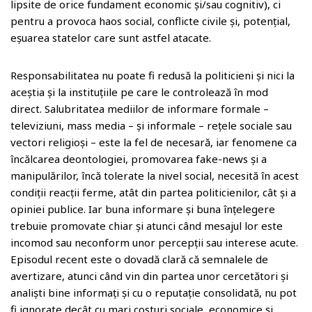
lipsite de orice fundament economic și/sau cognitiv), ci
pentru a provoca haos social, conflicte civile și, potențial,
eșuarea statelor care sunt astfel atacate.
Responsabilitatea nu poate fi redusă la politicieni și nici la
aceștia și la instituțiile pe care le controlează în mod
direct. Salubritatea mediilor de informare formale –
televiziuni, mass media – și informale – rețele sociale sau
vectori religioși – este la fel de necesară, iar fenomene ca
încălcarea deontologiei, promovarea fake-news și a
manipulărilor, încă tolerate la nivel social, necesită în acest
condiții reacții ferme, atât din partea politicienilor, cât și a
opiniei publice. Iar buna informare și buna înțelegere
trebuie promovate chiar și atunci când mesajul lor este
incomod sau neconform unor percepții sau interese acute.
Episodul recent este o dovadă clară că semnalele de
avertizare, atunci când vin din partea unor cercetători și
analiști bine informați și cu o reputație consolidată, nu pot
fi ignorate decât cu mari costuri sociale, economice și