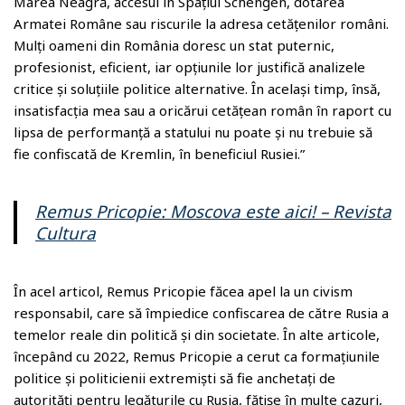
Marea Neagră, accesul în Spațiul Schengen, dotarea
Armatei Române sau riscurile la adresa cetățenilor români.
Mulți oameni din România doresc un stat puternic,
profesionist, eficient, iar opțiunile lor justifică analizele
critice și soluțiile politice alternative. În același timp, însă,
insatisfacția mea sau a oricărui cetățean român în raport cu
lipsa de performanță a statului nu poate și nu trebuie să
fie confiscată de Kremlin, în beneficiul Rusiei.”
Remus Pricopie: Moscova este aici! – Revista
Cultura
În acel articol, Remus Pricopie făcea apel la un civism
responsabil, care să împiedice confiscarea de către Rusia a
temelor reale din politică și din societate. În alte articole,
începând cu 2022, Remus Pricopie a cerut ca formațiunile
politice și politicienii extremiști să fie anchetați de
autorități pentru legăturile cu Rusia, fățișe în multe cazuri,