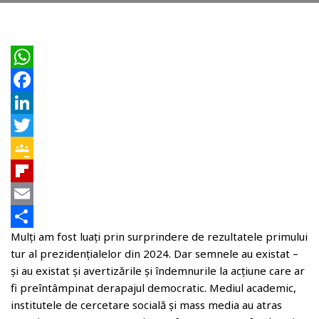
W
h
F
a
a
L
t
c
i
T
s
e
n
w
G
A
b
k
i
o
F
p
o
e
t
o
l
E
Mulți am fost luați prin surprindere de rezultatele primului
p
o
d
t
g
i
m
P
tur al prezidențialelor din 2024. Dar semnele au existat –
k
I
e
l
p
a
a
și au existat și avertizările și îndemnurile la acțiune care ar
n
r
e
b
i
r
fi preîntâmpinat derapajul democratic. Mediul academic,
institutele de cercetare socială și mass media au atras
C
o
l
t