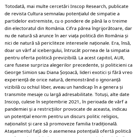
Totodată, mai multe cercetări Inscop Research, publicate
de revista Cultura semnalau potențialul de simpatie a
partidelor extremiste, cu o pondere de până la o treime
din electoratul din România. Cifra părea îngrijorătoare, dar
nu de natură să arunce în aer viața politică din România și
nici de natură să pericliteze interesele naționale. Era, însă,
doar un vârf al icebergului, întrucât pornea de la simpatia
pentru oferta politică previzibilă. La acest capitol, AUR,
care fusese surpriza alegerilor precedente, și politicieni ca
George Simion sau Diana Șoșoacă, lideri exotici și fără vreo
experiență de orice natură, demonstrând o ignoranță
vizibilă cu ochiul liber, aveau un handicap în a genera și
transmite mesaje cu largă adresabilitate. Totuși, alte date
Inscop, culese în septembrie 2021, în perioada de vârf a
pandemiei și a restricțiilor provocate de aceasta, indicau
un potențial enorm pentru un discurs politic religios,
naționalist și care să promoveze familia tradițională.
Atașamentul față de o asemenea potențială ofertă politică