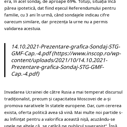
era, în acel sondaj, de aproape 69%. Totuși, situația încă
părea ipotetică, dat fiind eșecul Referendumului pentru
familie, cu 3 ani în urmă, când sondajele indicau cifre
oarecum similare, dar prezența la urne nu a permis
validarea acestuia.
14.10.2021-Prezentare-grafica-Sondaj-STG-
GMF-Cap.-4.pdf (https://www.inscop.ro/wp-
content/uploads/2021/10/14.10.2021-
Prezentare-grafica-Sondaj-STG-GMF-
Cap.-4.pdf)
Invadarea Ucrainei de către Rusia a mai temperat discursul
tradiționalist, precum și capacitatea Moscovei de a-și
promova narativele în statele europene. Dar, cum cererea
exista, oferta politică avea să vină. Mai multe noi partide s-
au înființat pentru a valorifica această nișă, acuzându-se
unele pe altele că „se cațără pe publicul suveranist”. Însă