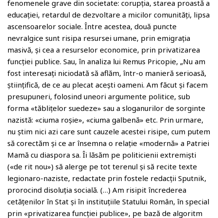
fenomenele grave din societate: corupția, starea proastă a
educației, retardul de dezvoltare a micilor comunități, lipsa
ascensoarelor sociale. Între acestea, două puncte
nevralgice sunt risipa resursei umane, prin emigrația
masivă, și cea a resurselor economice, prin privatizarea
funcției publice. Sau, în analiza lui Remus Pricopie, „Nu am
fost interesați niciodată să aflăm, într-o manieră serioasă,
științifică, de ce au plecat acești oameni. Am făcut și facem
presupuneri, folosind uneori argumente politice, sub
forma «tăblițelor suedeze» sau a sloganurilor de sorginte
nazistă: «ciuma roșie», «ciuma galbenă» etc. Prin urmare,
nu știm nici azi care sunt cauzele acestei risipe, cum putem
să corectăm și ce ar însemna o relație «modernă» a Patriei
Mamă cu diaspora sa. Îi lăsăm pe politicienii extremiști
(«de rit nou») să alerge pe tot terenul și să recite texte
legionaro-naziste, redactate prin fostele redacții Sputnik,
prorocind disoluția socială. (…) Am risipit încrederea
cetățenilor în Stat și în instituțiile Statului Român, în special
prin «privatizarea funcției publice», pe bază de algoritm