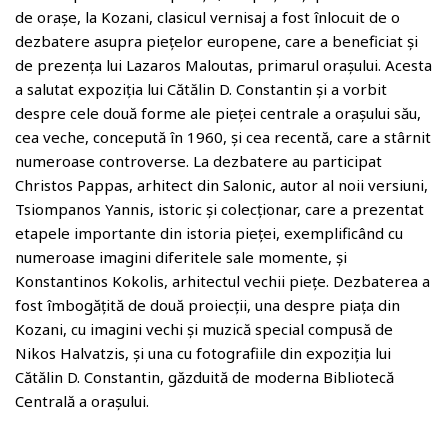
de orașe, la Kozani, clasicul vernisaj a fost înlocuit de o
dezbatere asupra piețelor europene, care a beneficiat și
de prezența lui Lazaros Maloutas, primarul orașului. Acesta
a salutat expoziția lui Cătălin D. Constantin și a vorbit
despre cele două forme ale pieței centrale a orașului său,
cea veche, concepută în 1960, și cea recentă, care a stârnit
numeroase controverse. La dezbatere au participat
Christos Pappas, arhitect din Salonic, autor al noii versiuni,
Tsiompanos Yannis, istoric și colecționar, care a prezentat
etapele importante din istoria pieței, exemplificând cu
numeroase imagini diferitele sale momente, și
Konstantinos Kokolis, arhitectul vechii piețe. Dezbaterea a
fost îmbogățită de două proiecții, una despre piața din
Kozani, cu imagini vechi și muzică special compusă de
Nikos Halvatzis, și una cu fotografiile din expoziția lui
Cătălin D. Constantin, găzduită de moderna Bibliotecă
Centrală a orașului.