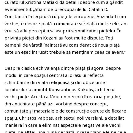
Curatorul Xristina Matiaki dă detalii despre cum a gândit
evenimentul: „Știam de preocupările lui Cătălin D.
Constantin în legătură cu piețele europene. Auzindu-l cum
vorbește despre piață, comunitate și relația dintre ele, am
vrut să aflu percepția sa asupra semnificației piețelor. În
privința pieței din Kozani au fost multe dispute. Toți
oamenii de vârstă înaintată au considerat că noua piață
este un eșec întrucât trebuie să menținem ceea ce avem.”
Despre clasica echivalență dintre piață și agora, despre
modul în care spațiul central al orașului reflectă
schimbările din viața religioasă și din obiceiurile
locuitorilor a amintit Konstantinos Kokolis, arhitectul
vechii piețe. Acesta a făcut un periplu în istoria piețelor,
din antichitate până azi, vorbind despre concept,
comunitate și materialele de construcție cerute de fiecare
spațiu. Christos Pappas, arhitectul noii versiuni, a detaliat
maniera în care a eliminat aspectele negative ale vechii
piețe, de altfel, una plină de viață, prezervându-le pe cele