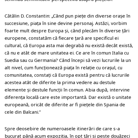
o
m
Cătălin D. Constantin: „Când pun piețe din diverse orașe în
succesiune, piața în sine devine personaj. Astăzi, vorbim
foarte mult despre Europa și, când plecăm în diverse țări
europene, constatăm că fiecare țară are specificul ei
cultural, că Europa asta mai degrabă nu există decât există,
că nu e atât de mare unitatea ei. Ce are în comun Italia cu
Suedia sau cu Germania? Când începi să vezi lucrurile la un
alt nivel, cum funcționează piața în relație cu orașul, cu
comunitatea, constați că Europa există pentru că lucrurile
acestea atât de diferite la prima vedere au destule
elemente și destule funcții în comun. Abia după, intervine
diferența locală care este importantă. Dar există o unitate
europeană, oricât de diferite ar fi piețele din Spania de
cele din Balcani.”
Spre deosebire de numeroasele itinerări de care s-a
bucurat până acum expoziția, în opt țări și peste douăzeci