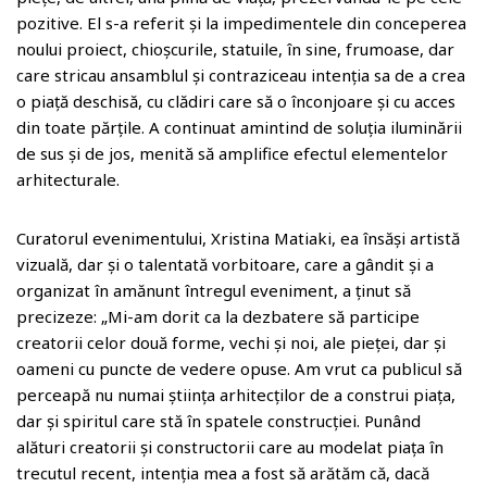
pozitive. El s-a referit și la impedimentele din conceperea
noului proiect, chioșcurile, statuile, în sine, frumoase, dar
care stricau ansamblul și contraziceau intenția sa de a crea
o piață deschisă, cu clădiri care să o înconjoare și cu acces
din toate părțile. A continuat amintind de soluția iluminării
de sus și de jos, menită să amplifice efectul elementelor
arhitecturale.
Curatorul evenimentului, Xristina Matiaki, ea însăși artistă
vizuală, dar și o talentată vorbitoare, care a gândit și a
organizat în amănunt întregul eveniment, a ținut să
precizeze: „Mi-am dorit ca la dezbatere să participe
creatorii celor două forme, vechi și noi, ale pieței, dar și
oameni cu puncte de vedere opuse. Am vrut ca publicul să
perceapă nu numai știința arhitecților de a construi piața,
dar și spiritul care stă în spatele construcției. Punând
alături creatorii și constructorii care au modelat piața în
trecutul recent, intenția mea a fost să arătăm că, dacă