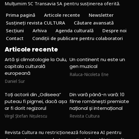
Mulțumim SC Transavia SA pentru susținerea oferită.
Prima pagină
Articole recente
Newsletter
Susțineți revista CULTURA
Căutare avansată
Secțiuni
Arhiva
Agenda culturală
Despre noi
Contact
Condiții de publicare pentru colaboratori
Articole recente
Artă și climatologie la Oulu,
Un continent nu este un
capitala culturală
gen muzical
europeană
Raluca-Nicoleta Ene
Daniel Sur
Toți actorii din „Odiseea”
Din vară până-n vară: 10
puteau fi pigmei, dacă așa
filme românești premiate
ar fi dorit regizorul
național și internațional
Virgil Ștefan Nițulescu
Revista Cultura
Revista Cultura nu restricționează folosirea AI pentru