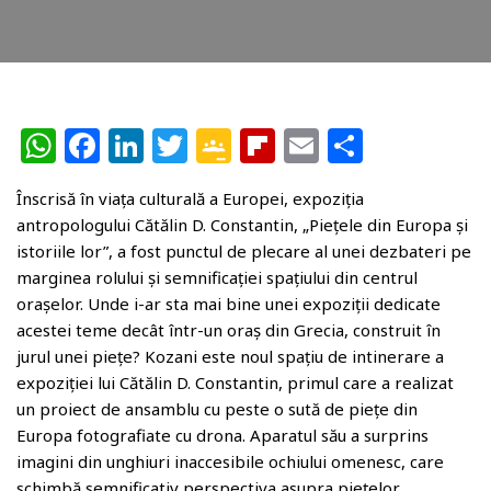
W
F
Li
T
G
Fl
E
P
h
a
n
w
o
ip
m
ar
Înscrisă în viața culturală a Europei, expoziția
at
c
k
itt
o
b
ai
ta
antropologului Cătălin D. Constantin, „Piețele din Europa și
s
e
e
e
gl
o
l
je
istoriile lor”, a fost punctul de plecare al unei dezbateri pe
A
b
dI
r
e
ar
az
marginea rolului și semnificației spațiului din centrul
orașelor. Unde i-ar sta mai bine unei expoziții dedicate
p
o
n
Cl
d
ă
acestei teme decât într-un oraș din Grecia, construit în
p
o
a
jurul unei piețe? Kozani este noul spațiu de intinerare a
k
ss
expoziției lui Cătălin D. Constantin, primul care a realizat
un proiect de ansamblu cu peste o sută de piețe din
r
Europa fotografiate cu drona. Aparatul său a surprins
o
imagini din unghiuri inaccesibile ochiului omenesc, care
schimbă semnificativ perspectiva asupra piețelor.