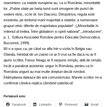
reamintesc ca statele europene au, ca si România, minoritatile
lor. „Putine state pe harta lumii sunt omogene din punct de
vedere etnic, scrie dr. Ion Diaconu. Dimpotriva, regula este
existenta, pe teritoriul marii majoritati a statelor, a numeroase
grupuri etnic diferite de majoritatea populatiei“. („Minoritatile în
mileniul al treilea. Între globalism si spirit national“, „Introducere“,
p. 1, Editura Asociatiei Române pentru Educatie Democratica,
Bucuresti, 1999).
Mi s-a spus ca, pe când se afla într-o vizita în Belgia sau
Olanda, întrebat de un ziarist ce ar fi vrut sa fie daca nu ar fi
ajuns scriitor, Fanus Neagu ar fi raspuns simplu, atât de simplu
încât a paralizat asistenta: ungur în România, pentru ca în
România ungurii au mai multe drepturi decât românii.
Întâmplarea dateaza din anii comunismului. Marele scriitor mi-a
confirmat cândva replica zâmbind satisfacut!
Partajează asta:
Facebook
LinkedIn
Pinterest
Email