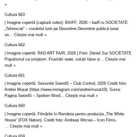
»
Cultura 663
| Imagine copertă (captură video): BAIFF, 2026 – baiff.ro SOCIETATE
„Tehnocrat” – cuvântul lunii pe Dexonline Dexonline publică lunar
un…
Citește mai mult »
Cultura 662
| Imagine copertă: RAD ART FAIR, 2026 | Foto: Daniel Sur SOCIETATE
Populismul ca simptom: Frustrări reale, soluții false și…
Citește mai
mult »
Cultura 661
| Imagine copertă: Sesiunile SwordS – Club Control, 2026 Credit foto:
Andrei Mușat (https://www.instagram.com/andreimusat10), Sursa:
Pagina SwordS – Spoken Word…
Citește mai mult »
Cultura 660
| Imagine copertă: Filmările în România pentru producția „The White
House” (FOX Nation). Credit foto: Andreas Mircea – Icon Films,
…
Citește mai mult »
Cultura 659