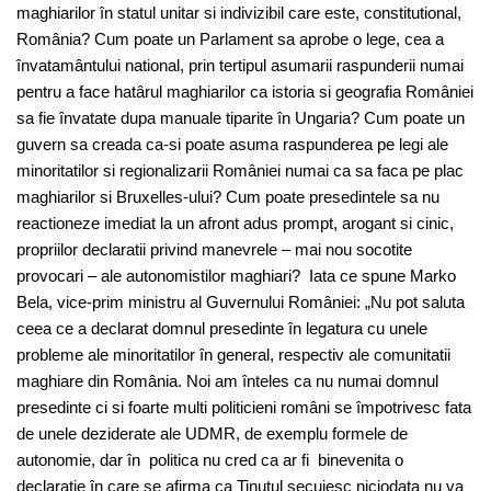
maghiarilor în statul unitar si indivizibil care este, constitutional,
România? Cum poate un Parlament sa aprobe o lege, cea a
învatamântului national, prin tertipul asumarii raspunderii numai
pentru a face hatârul maghiarilor ca istoria si geografia României
sa fie învatate dupa manuale tiparite în Ungaria? Cum poate un
guvern sa creada ca-si poate asuma raspunderea pe legi ale
minoritatilor si regionalizarii României numai ca sa faca pe plac
maghiarilor si Bruxelles-ului? Cum poate presedintele sa nu
reactioneze imediat la un afront adus prompt, arogant si cinic,
propriilor declaratii privind manevrele – mai nou socotite
provocari – ale autonomistilor maghiari? Iata ce spune Marko
Bela, vice-prim ministru al Guvernului României: „Nu pot saluta
ceea ce a declarat domnul presedinte în legatura cu unele
probleme ale minoritatilor în general, respectiv ale comunitatii
maghiare din România. Noi am înteles ca nu numai domnul
presedinte ci si foarte multi politicieni români se împotrivesc fata
de unele deziderate ale UDMR, de exemplu formele de
autonomie, dar în politica nu cred ca ar fi binevenita o
declaratie în care se afirma ca Tinutul secuiesc niciodata nu va