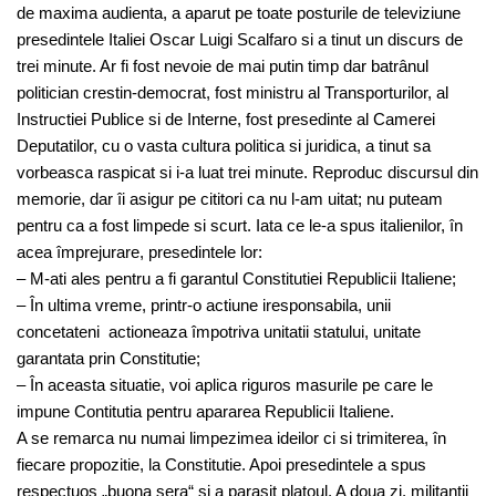
de maxima audienta, a aparut pe toate posturile de televiziune
presedintele Italiei Oscar Luigi Scalfaro si a tinut un discurs de
trei minute. Ar fi fost nevoie de mai putin timp dar batrânul
politician crestin-democrat, fost ministru al Transporturilor, al
Instructiei Publice si de Interne, fost presedinte al Camerei
Deputatilor, cu o vasta cultura politica si juridica, a tinut sa
vorbeasca raspicat si i-a luat trei minute. Reproduc discursul din
memorie, dar îi asigur pe cititori ca nu l-am uitat; nu puteam
pentru ca a fost limpede si scurt. Iata ce le-a spus italienilor, în
acea împrejurare, presedintele lor:
– M-ati ales pentru a fi garantul Constitutiei Republicii Italiene;
– În ultima vreme, printr-o actiune iresponsabila, unii
concetateni actioneaza împotriva unitatii statului, unitate
garantata prin Constitutie;
– În aceasta situatie, voi aplica riguros masurile pe care le
impune Contitutia pentru apararea Republicii Italiene.
A se remarca nu numai limpezimea ideilor ci si trimiterea, în
fiecare propozitie, la Constitutie. Apoi presedintele a spus
respectuos „buona sera“ si a parasit platoul. A doua zi, militantii