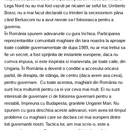
Lega Nord nu au mai fost vazuti pe nicaieri iar seful lor, Umberto
Bossi, nu a mai facut declaratii cu trimiteri la secesionism pâna
când Berlusconi nu a avut nevoie sa-l foloseasca pentru a
guverna.
În România spunem adevarurile cu gura închisa. Participarea
reprezentantilor comunitatii maghiare din tara noastra la aproape
toate coalitiile guvernamentale de dupa 1989, nu ar mai trebui sa
fie un secret, a fost sprijinita de instantele europene, daca nu
cumva impusa, si este inspirata si manevrata, pe toate caile, din
Ungaria. În România a devenit o conditie a accesului oricarui
partid, de dreapta, de stânga, de centru (daca avem asa ceva),
pentru guvernare. Cu toate acestea, maghiarii din România nu
sunt înca multumiti pentru ca ei vor ceva mai mult. Ei nu sunt
interesati de guvernare ci de folosirea guvernarii pentru a
restabili, împreuna cu Budapesta, granitele Ungariei Mari. Nu
spunem cu gura deschisa aceste adevaruri, vom avea tot timpul
probleme cu maghiarii care se declara cei mai europeni dintre
toti guvernantii nostri. Tactica lor, am mai scris-o, este a