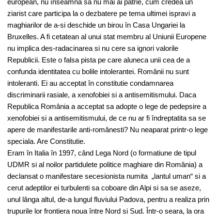
european, nu înseamna sa nu mai ai patrie, cum credea un
ziarist care participa la o dezbatere pe tema ultimei ispravi a
maghiarilor de a-si deschide un birou în Casa Ungariei la
Bruxelles. A fi cetatean al unui stat membru al Uniunii Europene
nu implica des-radacinarea si nu cere sa ignori valorile
Republicii. Este o falsa pista pe care aluneca unii cea de a
confunda identitatea cu bolile intolerantei. Românii nu sunt
intoleranti. Ei au acceptat în constitutie condamnarea
discriminarii rasiale, a xenofobiei si a antisemitismului. Daca
Republica România a acceptat sa adopte o lege de pedepsire a
xenofobiei si a antisemitismului, de ce nu ar fi îndreptatita sa se
apere de manifestarile anti-românesti? Nu neaparat printr-o lege
speciala. Are Constitutie.
Eram în Italia în 1997, când Lega Nord (o formatiune de tipul
UDMR si al noilor partidulete politice maghiare din România) a
declansat o manifestare secesionista numita „lantul uman“ si a
cerut adeptilor ei turbulenti sa coboare din Alpi si sa se aseze,
unul lânga altul, de-a lungul fluviului Padova, pentru a realiza prin
trupurile lor frontiera noua între Nord si Sud. Într-o seara, la ora