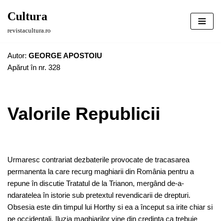
Cultura
Sari
revistacultura.ro
la
conținut
Autor:
GEORGE APOSTOIU
Apărut în nr. 328
Valorile Republicii
Urmaresc contrariat dezbaterile provocate de tracasarea
permanenta la care recurg maghiarii din România pentru a
repune în discutie Tratatul de la Trianon, mergând de-a-
ndaratelea în istorie sub pretextul revendicarii de drepturi.
Obsesia este din timpul lui Horthy si ea a început sa irite chiar si
pe occidentali. Iluzia maghiarilor vine din credinta ca trebuie