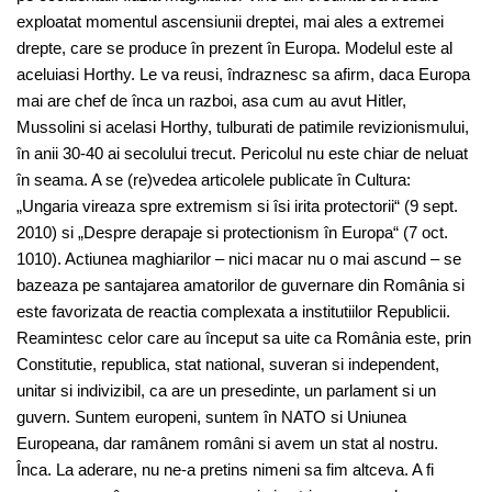
exploatat momentul ascensiunii dreptei, mai ales a extremei
drepte, care se produce în prezent în Europa. Modelul este al
aceluiasi Horthy. Le va reusi, îndraznesc sa afirm, daca Europa
mai are chef de înca un razboi, asa cum au avut Hitler,
Mussolini si acelasi Horthy, tulburati de patimile revizionismului,
în anii 30-40 ai secolului trecut. Pericolul nu este chiar de neluat
în seama. A se (re)vedea articolele publicate în Cultura:
„Ungaria vireaza spre extremism si îsi irita protectorii“ (9 sept.
2010) si „Despre derapaje si protectionism în Europa“ (7 oct.
1010). Actiunea maghiarilor – nici macar nu o mai ascund – se
bazeaza pe santajarea amatorilor de guvernare din România si
este favorizata de reactia complexata a institutiilor Republicii.
Reamintesc celor care au început sa uite ca România este, prin
Constitutie, republica, stat national, suveran si independent,
unitar si indivizibil, ca are un presedinte, un parlament si un
guvern. Suntem europeni, suntem în NATO si Uniunea
Europeana, dar ramânem români si avem un stat al nostru.
Înca. La aderare, nu ne-a pretins nimeni sa fim altceva. A fi