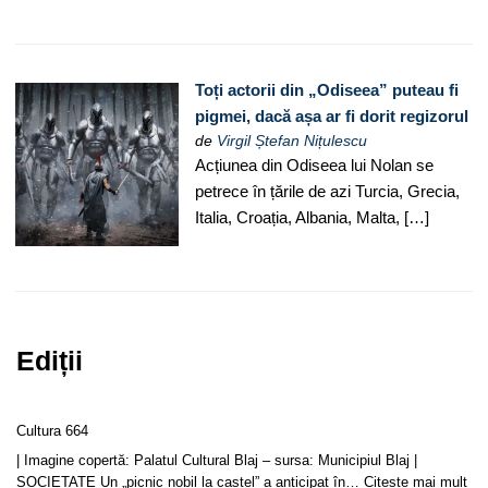
Toți actorii din „Odiseea” puteau fi
pigmei, dacă așa ar fi dorit regizorul
de
Virgil Ștefan Nițulescu
Acțiunea din Odiseea lui Nolan se
petrece în țările de azi Turcia, Grecia,
Italia, Croația, Albania, Malta, […]
Ediții
Cultura 664
| Imagine copertă: Palatul Cultural Blaj – sursa: Municipiul Blaj |
SOCIETATE Un „picnic nobil la castel” a anticipat în…
Citește mai mult