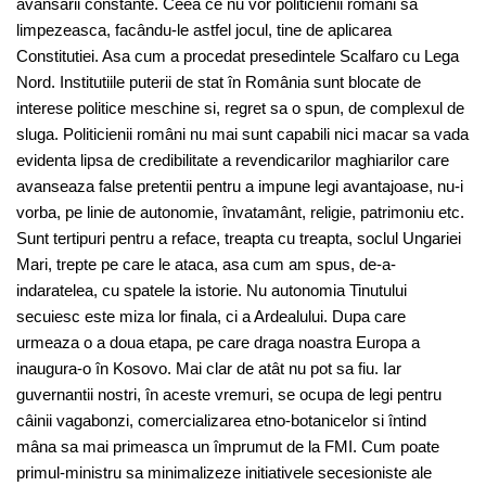
avansarii constante. Ceea ce nu vor politicienii români sa
limpezeasca, facându-le astfel jocul, tine de aplicarea
Constitutiei. Asa cum a procedat presedintele Scalfaro cu Lega
Nord. Institutiile puterii de stat în România sunt blocate de
interese politice meschine si, regret sa o spun, de complexul de
sluga. Politicienii români nu mai sunt capabili nici macar sa vada
evidenta lipsa de credibilitate a revendicarilor maghiarilor care
avanseaza false pretentii pentru a impune legi avantajoase, nu-i
vorba, pe linie de autonomie, învatamânt, religie, patrimoniu etc.
Sunt tertipuri pentru a reface, treapta cu treapta, soclul Ungariei
Mari, trepte pe care le ataca, asa cum am spus, de-a-
indaratelea, cu spatele la istorie. Nu autonomia Tinutului
secuiesc este miza lor finala, ci a Ardealului. Dupa care
urmeaza o a doua etapa, pe care draga noastra Europa a
inaugura-o în Kosovo. Mai clar de atât nu pot sa fiu. Iar
guvernantii nostri, în aceste vremuri, se ocupa de legi pentru
câinii vagabonzi, comercializarea etno-botanicelor si întind
mâna sa mai primeasca un împrumut de la FMI. Cum poate
primul-ministru sa minimalizeze initiativele secesioniste ale