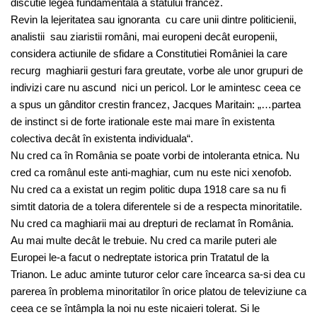
discutie legea fundamentala a statului francez.
Revin la lejeritatea sau ignoranta cu care unii dintre politicienii,
analistii sau ziaristii români, mai europeni decât europenii,
considera actiunile de sfidare a Constitutiei României la care
recurg maghiarii gesturi fara greutate, vorbe ale unor grupuri de
indivizi care nu ascund nici un pericol. Lor le amintesc ceea ce
a spus un gânditor crestin francez, Jacques Maritain: „…partea
de instinct si de forte irationale este mai mare în existenta
colectiva decât în existenta individuala“.
Nu cred ca în România se poate vorbi de intoleranta etnica. Nu
cred ca românul este anti-maghiar, cum nu este nici xenofob.
Nu cred ca a existat un regim politic dupa 1918 care sa nu fi
simtit datoria de a tolera diferentele si de a respecta minoritatile.
Nu cred ca maghiarii mai au drepturi de reclamat în România.
Au mai multe decât le trebuie. Nu cred ca marile puteri ale
Europei le-a facut o nedreptate istorica prin Tratatul de la
Trianon. Le aduc aminte tuturor celor care încearca sa-si dea cu
parerea în problema minoritatilor în orice platou de televiziune ca
ceea ce se întâmpla la noi nu este nicaieri tolerat. Si le