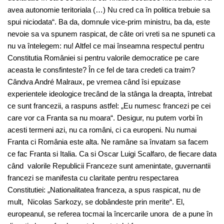
avea autonomie teritoriala (…) Nu cred ca în politica trebuie sa
spui niciodata“. Ba da, domnule vice-prim ministru, ba da, este
nevoie sa va spunem raspicat, de câte ori vreti sa ne spuneti ca
nu va întelegem: nu! Altfel ce mai înseamna respectul pentru
Constitutia României si pentru valorile democratice pe care
aceasta le consfinteste? În ce fel de tara credeti ca traim?
Cândva André Malraux, pe vremea când îsi epuizase
experientele ideologice trecând de la stânga la dreapta, întrebat
ce sunt francezii, a raspuns astfel: „Eu numesc francezi pe cei
care vor ca Franta sa nu moara“. Desigur, nu putem vorbi în
acesti termeni azi, nu ca români, ci ca europeni. Nu numai
Franta ci România este alta. Ne ramâne sa învatam sa facem
ce fac Franta si Italia. Ca si Oscar Luigi Scalfaro, de fiecare data
când valorile Republicii Franceze sunt amenintate, guvernantii
francezi se manifesta cu claritate pentru respectarea
Constitutiei: „Nationalitatea franceza, a spus raspicat, nu de
mult, Nicolas Sarkozy, se dobândeste prin merite“. El,
europeanul, se referea tocmai la încercarile unora de a pune în