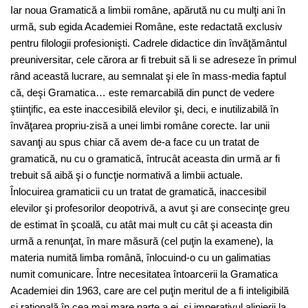
Iar noua Gramatică a limbii române, apărută nu cu mulţi ani în
urmă, sub egida Academiei Române, este redactată exclusiv
pentru filologii profesionişti. Cadrele didactice din învăţământul
preuniversitar, cele cărora ar fi trebuit să li se adreseze în primul
rând această lucrare, au semnalat şi ele în mass-media faptul
că, deşi Gramatica… este remarcabilă din punct de vedere
ştiinţific, ea este inaccesibilă elevilor şi, deci, e inutilizabilă în
învăţarea propriu-zisă a unei limbi române corecte. Iar unii
savanţi au spus chiar că avem de-a face cu un tratat de
gramatică, nu cu o gramatică, întrucât aceasta din urmă ar fi
trebuit să aibă şi o funcţie normativă a limbii actuale.
Înlocuirea gramaticii cu un tratat de gramatică, inaccesibil
elevilor şi profesorilor deopotrivă, a avut şi are consecinţe greu
de estimat în şcoală, cu atât mai mult cu cât şi aceasta din
urmă a renunţat, în mare măsură (cel puţin la examene), la
materia numită limba română, înlocuind-o cu un galimatias
numit comunicare. Între necesitatea întoarcerii la Gramatica
Academiei din 1963, care are cel puţin meritul de a fi inteligibilă
şi raţională în cea mai mare parte a ei, şi imperativul alinierii la…