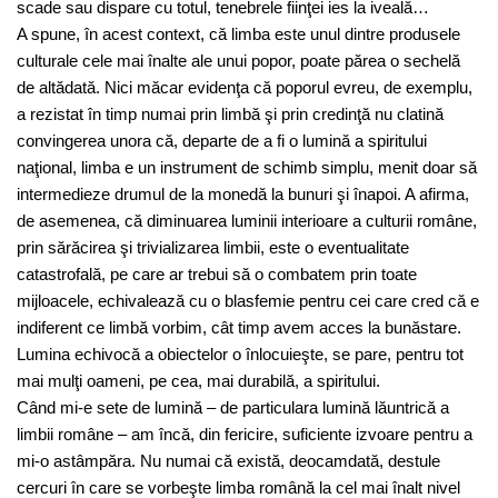
scade sau dispare cu totul, tenebrele fiinţei ies la iveală…
A spune, în acest context, că limba este unul dintre produsele
culturale cele mai înalte ale unui popor, poate părea o sechelă
de altădată. Nici măcar evidenţa că poporul evreu, de exemplu,
a rezistat în timp numai prin limbă şi prin credinţă nu clatină
convingerea unora că, departe de a fi o lumină a spiritului
naţional, limba e un instrument de schimb simplu, menit doar să
intermedieze drumul de la monedă la bunuri şi înapoi. A afirma,
de asemenea, că diminuarea luminii interioare a culturii române,
prin sărăcirea şi trivializarea limbii, este o eventualitate
catastrofală, pe care ar trebui să o combatem prin toate
mijloacele, echivalează cu o blasfemie pentru cei care cred că e
indiferent ce limbă vorbim, cât timp avem acces la bunăstare.
Lumina echivocă a obiectelor o înlocuieşte, se pare, pentru tot
mai mulţi oameni, pe cea, mai durabilă, a spiritului.
Când mi-e sete de lumină – de particulara lumină lăuntrică a
limbii române – am încă, din fericire, suficiente izvoare pentru a
mi-o astâmpăra. Nu numai că există, deocamdată, destule
cercuri în care se vorbeşte limba română la cel mai înalt nivel