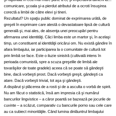
comunicare, şcoala şi-a pierdut atributul de a ocroti însuşirea
corectă a limbii de către elevi şi tineri.
Rezultatul? Un spaţiu public dominat de exprimarea urâtă, de
greşeli în exprimare care atestă o devastatoare lipsă de cultură
generală şi, mai ales, de absenţa unei preocupări pentru
afirmarea unei identităţi. Căci limba este un martor şi, în acelaşi
timp, un constituent al identităţii oricărui om. Nu există gândire în
afara limbajului, iar participarea la o comunitate de cultură tot
prin limbă se face. Este o iluzie sinistră (cultivată intens în
perioada comunistă, spre a scuza greşelile de limbă ale
tovarăşilor de toate gradele) aceea că se poate să gândeşti
bine, dacă vorbeşti prost. Dacă vorbeşti greşit, gândeşti ca
atare. Dacă vorbeşti trivial, tot aşa şi gândeşti.
A dispărut şi plăcerea de a rosti şi de a asculta o vorbă de spirit.
Nu am făcut o statistică, însă am impresia că şi numărul
bancurilor lingvistice – a căror poantă se bazează pe jocurile de
cuvinte – a scăzut, comparativ cu bancurile porno sau cele care
au ca subiect minorităţile. Când lumina dinlăuntrul limbajului