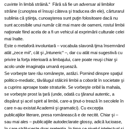
cuvinte în limbă străină.“ Fără să fie un adversar al limbilor
străine (cunoştea el însuşi câteva şi traducea din ele), cărturarul
sublinia că ştiinţa, cunoaşterea sunt puţin folositoare dacă nu
sunt accesibile unui număr cât mai mare de oameni, rostul limbii
naţionale fiind acela de a fi un vehicul al exprimării culturale celei
mai înalte.
Este o metaforă involuntară – vocabula slavonă tjma însemnând
atât „zece mii“, cât şi „întuneric“ –, dar cu atât mai sugestivă cu
privire la forţa interioară a limbajului, care poate reuşi chiar şi
acolo unde imaginaţia umană eşuează.
Se vorbeşte tare rău româneşte, astăzi. Pornind dinspre spaţiul
politico-mediatic, tăvălugul stâlcirii limbii a coborât în societate şi
a cuprins aproape toate straturile. Se vorbeşte oribil la mahala,
se vorbeşte prost la ţară (unde, odată cu ţăranul autentic, a
dispărut şi acel spirit al limbii, care-a ţinut-o trează în secolele în
care n-au existat Academii şi gramatici). Cu excepţia
publicaţiilor literare, presa românească e de necitit. Chiar şi –
sau mai ales – publicaţiile autodeclarate glossy, adică lucioase,
în care străluceşte doar pretenţia, în timp ce nivelul intelectual şi