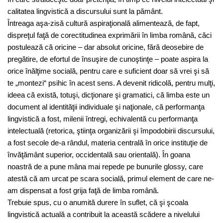
calitatea lingvistică a discursului sunt la pământ.
Întreaga aşa-zisă cultură aspiraţională alimentează, de fapt,
dispreţul faţă de corectitudinea exprimării în limba română, căci
postulează că oricine – dar absolut oricine, fără deosebire de
pregătire, de efortul de însuşire de cunoştinţe – poate aspira la
orice înălţime socială, pentru care e suficient doar să vrei şi să
te „montezi“ psihic în acest sens. A devenit ridicolă, pentru mulţi,
ideea că există, totuşi, dicţionare şi gramatici, că limba este un
document al identităţii individuale şi naţionale, că performanţa
lingvistică a fost, milenii întregi, echivalentă cu performanţa
intelectuală (retorica, ştiinţa organizării şi împodobirii discursului,
a fost secole de-a rândul, materia centrală în orice instituţie de
învăţământ superior, occidentală sau orientală). În goana
noastră de a pune mâna mai repede pe bunurile glossy, care
atestă că am urcat pe scara socială, primul element de care ne-
am dispensat a fost grija faţă de limba română.
Trebuie spus, cu o anumită durere în suflet, că şi şcoala
lingvistică actuală a contribuit la această scădere a nivelului