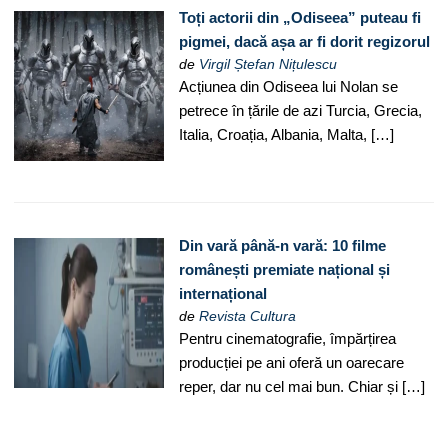
Toți actorii din „Odiseea” puteau fi
pigmei, dacă așa ar fi dorit regizorul
de
Virgil Ștefan Nițulescu
Acțiunea din Odiseea lui Nolan se
petrece în țările de azi Turcia, Grecia,
Italia, Croația, Albania, Malta, […]
Din vară până-n vară: 10 filme
românești premiate național și
internațional
de
Revista Cultura
Pentru cinematografie, împărțirea
producției pe ani oferă un oarecare
reper, dar nu cel mai bun. Chiar și […]