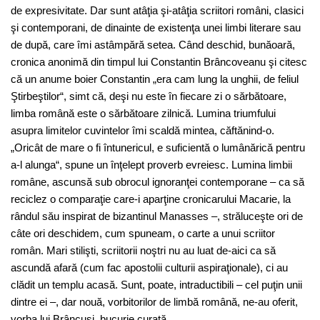
de expresivitate. Dar sunt atâţia şi-atâţia scriitori români, clasici
şi contemporani, de dinainte de existenţa unei limbi literare sau
de după, care îmi astâmpără setea. Când deschid, bunăoară,
cronica anonimă din timpul lui Constantin Brâncoveanu şi citesc
că un anume boier Constantin „era cam lung la unghii, de feliul
Ştirbeştilor“, simt că, deşi nu este în fiecare zi o sărbătoare,
limba română este o sărbătoare zilnică. Lumina triumfului
asupra limitelor cuvintelor îmi scaldă mintea, căftănind-o.
„Oricât de mare o fi întunericul, e suficientă o lumânărică pentru
a-l alunga“, spune un înţelept proverb evreiesc. Lumina limbii
române, ascunsă sub obrocul ignoranţei contemporane – ca să
reciclez o comparaţie care-i aparţine cronicarului Macarie, la
rândul său inspirat de bizantinul Manasses –, străluceşte ori de
câte ori deschidem, cum spuneam, o carte a unui scriitor
român. Mari stilişti, scriitorii noştri nu au luat de-aici ca să
ascundă afară (cum fac apostolii culturii aspiraţionale), ci au
clădit un templu acasă. Sunt, poate, intraductibili – cel puţin unii
dintre ei –, dar nouă, vorbitorilor de limbă română, ne-au oferit,
vorba lui Brâncuşi, bucurie curată…