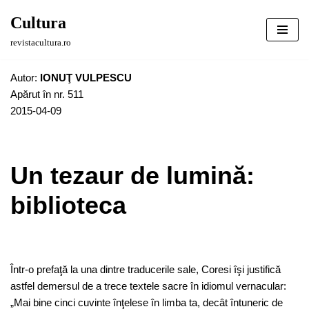
Cultura
Sari
revistacultura.ro
la
conținut
Autor:
IONUŢ VULPESCU
Apărut în nr. 511
2015-04-09
Un tezaur de lumină:
biblioteca
Într-o prefaţă la una dintre traducerile sale, Coresi îşi justifică
astfel demersul de a trece textele sacre în idiomul vernacular:
„Mai bine cinci cuvinte înţelese în limba ta, decât întuneric de