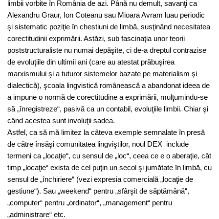
limbii vorbite în România de azi. Până nu demult, savanţi ca
Alexandru Graur, Ion Coteanu sau Mioara Avram luau periodic
şi sistematic poziţie în chestiuni de limbă, susţinând necesitatea
corectitudinii exprimării. Astăzi, sub fascinaţia unor teorii
poststructuraliste nu numai depăşite, ci de-a dreptul contrazise
de evoluţiile din ultimii ani (care au atestat prăbuşirea
marxismului şi a tuturor sistemelor bazate pe materialism şi
dialectică), şcoala lingvistică românească a abandonat ideea de
a impune o normă de corectitudine a exprimării, mulţumindu-se
să „înregistreze“, pasivă ca un contabil, evoluţiile limbii. Chiar şi
când acestea sunt involuţii sadea.
Astfel, ca să mă limitez la câteva exemple semnalate în presă
de către însăşi comunitatea lingviştilor, noul DEX include
termeni ca „locaţie“, cu sensul de „loc“, ceea ce e o aberaţie, cât
timp „locaţie“ exista de cel puţin un secol şi jumătate în limbă, cu
sensul de „închiriere“ (vezi expresia comercială „locaţie de
gestiune“). Sau „weekend“ pentru „sfârşit de săptămână“,
„computer“ pentru „ordinator“, „management“ pentru
„administrare“ etc.