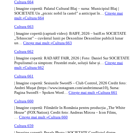
Cultura 664
| Imagine copertă: Palatul Cultural Blaj – sursa: Municipiul Blaj |
SOCIETATE Un „picnic nobil la castel” a anticipat în…
Citește mai
mult »
Cultura 664
Cultura 663
| Imagine copertă (captură video): BAIFF, 2026 – baiff.ro SOCIETATE
„Tehnocrat” – cuvântul lunii pe Dexonline Dexonline publică lunar
un…
Citește mai mult »
Cultura 663
Cultura 662
| Imagine copertă: RAD ART FAIR, 2026 | Foto: Daniel Sur SOCIETATE
Populismul ca simptom: Frustrări reale, soluții false și…
Citește mai
mult »
Cultura 662
Cultura 661
| Imagine copertă: Sesiunile SwordS – Club Control, 2026 Credit foto:
Andrei Mușat (https://www.instagram.com/andreimusat10), Sursa:
Pagina SwordS – Spoken Word…
Citește mai mult »
Cultura 661
Cultura 660
| Imagine copertă: Filmările în România pentru producția „The White
House” (FOX Nation). Credit foto: Andreas Mircea – Icon Films,
…
Citește mai mult »
Cultura 660
Cultura 659
| Imagine copertă: Pexels Photo | SOCIETATE Conflictul dintre