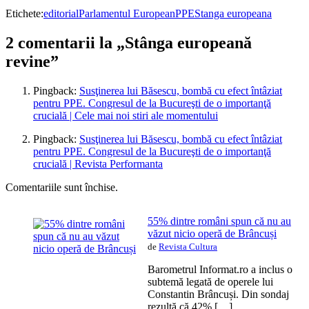
Etichete:
editorial
Parlamentul European
PPE
Stanga europeana
2 comentarii la „Stânga europeană
revine”
Pingback:
Susţinerea lui Băsescu, bombă cu efect întâziat
pentru PPE. Congresul de la Bucureşti de o importanţă
crucială | Cele mai noi stiri ale momentului
Pingback:
Susţinerea lui Băsescu, bombă cu efect întâziat
pentru PPE. Congresul de la Bucureşti de o importanţă
crucială | Revista Performanta
Comentariile sunt închise.
55% dintre români spun că nu au
văzut nicio operă de Brâncuși
de
Revista Cultura
Barometrul Informat.ro a inclus o
subtemă legată de operele lui
Constantin Brâncuși. Din sondaj
rezultă că 42% […]