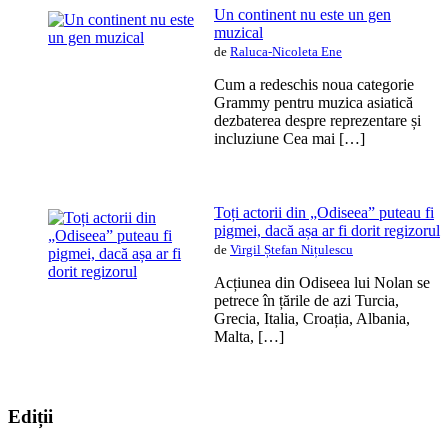
Un continent nu este un gen
muzical
de
Raluca-Nicoleta Ene
Cum a redeschis noua categorie
Grammy pentru muzica asiatică
dezbaterea despre reprezentare și
incluziune Cea mai […]
Toți actorii din „Odiseea” puteau fi
pigmei, dacă așa ar fi dorit regizorul
de
Virgil Ștefan Nițulescu
Acțiunea din Odiseea lui Nolan se
petrece în țările de azi Turcia,
Grecia, Italia, Croația, Albania,
Malta, […]
Ediții