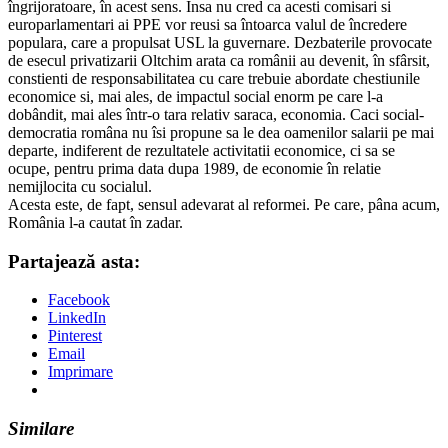
îngrijoratoare, în acest sens. Însa nu cred ca acesti comisari si
europarlamentari ai PPE vor reusi sa întoarca valul de încredere
populara, care a propulsat USL la guvernare. Dezbaterile provocate
de esecul privatizarii Oltchim arata ca românii au devenit, în sfârsit,
constienti de responsabilitatea cu care trebuie abordate chestiunile
economice si, mai ales, de impactul social enorm pe care l-a
dobândit, mai ales într-o tara relativ saraca, economia. Caci social-
democratia româna nu îsi propune sa le dea oamenilor salarii pe mai
departe, indiferent de rezultatele activitatii economice, ci sa se
ocupe, pentru prima data dupa 1989, de economie în relatie
nemijlocita cu socialul.
Acesta este, de fapt, sensul adevarat al reformei. Pe care, pâna acum,
România l-a cautat în zadar.
Partajează asta:
Facebook
LinkedIn
Pinterest
Email
Imprimare
Similare