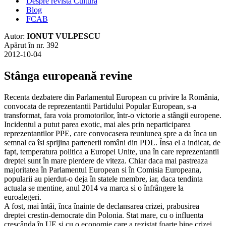
Despre revista Cultura
Blog
FCAB
Autor:
IONUT VULPESCU
Apărut în nr. 392
2012-10-04
Stânga europeană revine
Recenta dezbatere din Parlamentul European cu privire la România,
convocata de reprezentantii Partidului Popular European, s-a
transformat, fara voia promotorilor, într-o victorie a stângii europene.
Incidentul a putut parea exotic, mai ales prin neparticiparea
reprezentantilor PPE, care convocasera reuniunea spre a da înca un
semnal ca îsi sprijina partenerii români din PDL. Însa el a indicat, de
fapt, temperatura politica a Europei Unite, una în care reprezentantii
dreptei sunt în mare pierdere de viteza. Chiar daca mai pastreaza
majoritatea în Parlamentul European si în Comisia Europeana,
popularii au pierdut-o deja în statele membre, iar, daca tendinta
actuala se mentine, anul 2014 va marca si o înfrângere la
euroalegeri.
A fost, mai întâi, înca înainte de declansarea crizei, prabusirea
dreptei crestin-democrate din Polonia. Stat mare, cu o influenta
crescânda în UE si cu o economie care a rezistat foarte bine crizei,