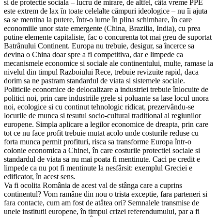
si de protectie sociala – lucru de mirare, de altfel, câta vreme PPE
este extrem de lax în toate celelalte câmpuri ideologice – nu îi ajuta
sa se mentina la putere, într-o lume în plina schimbare, în care
economiile unor state emergente (China, Brazilia, India), cu prea
putine elemente capitaliste, fac o concurenta tot mai greu de suportat
Batrânului Continent. Europa nu trebuie, desigur, sa încerce sa
devina o China doar spre a fi competitiva, dar e limpede ca
mecanismele economice si sociale ale continentului, multe, ramase la
nivelul din timpul Razboiului Rece, trebuie revizuite rapid, daca
dorim sa ne pastram standardul de viata si sistemele sociale.
Politicile economice de delocalizare a industriei trebuie înlocuite de
politici noi, prin care industriile grele si poluante sa lase locul unora
noi, ecologice si cu continut tehnologic ridicat, prezervându-se
locurile de munca si tesutul socio-cultural traditional al regiunilor
europene. Simpla aplicare a legilor economice de dreapta, prin care
tot ce nu face profit trebuie mutat acolo unde costurile reduse cu
forta munca permit profituri, risca sa transforme Europa într-o
colonie economica a Chinei, în care costurile protectiei sociale si
standardul de viata sa nu mai poata fi mentinute. Caci pe credit e
limpede ca nu pot fi mentinute la nesfârsit: exemplul Greciei e
edificator, în acest sens.
Va fi ocolita România de acest val de stânga care a cuprins
continentul? Vom ramâne din nou o trista exceptie, fara parteneri si
fara contacte, cum am fost de atâtea ori? Semnalele transmise de
unele institutii europene, în timpul crizei referendumului, par a fi