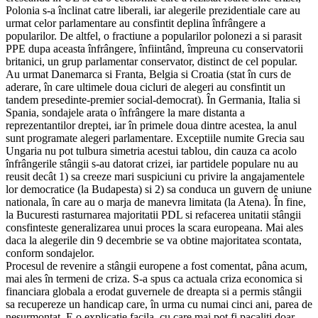
Polonia s-a înclinat catre liberali, iar alegerile prezidentiale care au
urmat celor parlamentare au consfintit deplina înfrângere a
popularilor. De altfel, o fractiune a popularilor polonezi a si parasit
PPE dupa aceasta înfrângere, înfiintând, împreuna cu conservatorii
britanici, un grup parlamentar conservator, distinct de cel popular.
Au urmat Danemarca si Franta, Belgia si Croatia (stat în curs de
aderare, în care ultimele doua cicluri de alegeri au consfintit un
tandem presedinte-premier social-democrat). În Germania, Italia si
Spania, sondajele arata o înfrângere la mare distanta a
reprezentantilor dreptei, iar în primele doua dintre acestea, la anul
sunt programate alegeri parlamentare. Exceptiile numite Grecia sau
Ungaria nu pot tulbura simetria acestui tablou, din cauza ca acolo
înfrângerile stângii s-au datorat crizei, iar partidele populare nu au
reusit decât 1) sa creeze mari suspiciuni cu privire la angajamentele
lor democratice (la Budapesta) si 2) sa conduca un guvern de uniune
nationala, în care au o marja de manevra limitata (la Atena). În fine,
la Bucuresti rasturnarea majoritatii PDL si refacerea unitatii stângii
consfinteste generalizarea unui proces la scara europeana. Mai ales
daca la alegerile din 9 decembrie se va obtine majoritatea scontata,
conform sondajelor.
Procesul de revenire a stângii europene a fost comentat, pâna acum,
mai ales în termeni de criza. S-a spus ca actuala criza economica si
financiara globala a erodat guvernele de dreapta si a permis stângii
sa recupereze un handicap care, în urma cu numai cinci ani, parea de
nesurmontat. E o explicatie facila, cu care mai pot fi pacaliti doar