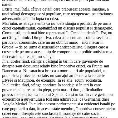
naivii.
Exista, mai întâi, câteva detalii care prabusesc aceasta imagine, a
unei stângi demagogice si populiste, care recupereaza pe eroziunea
adversarului aflat în lupta cu criza.
Mai întâi, as atrage atentia ca nu toata stânga a profitat de pe urma
crizei capitalismului, capitalizând un discurs populist si demagogic.
Comunistii, mult mai bine reprezentati în Occident decât în Est, nu
au câstigat nimic. Dimpotriva, criza a accentuat disolutia sectara a
partidelor comuniste, care nu au obtinut nimic – nici macar în
Grecia! – de pe urma discursurilor anticapitaliste. Singura care a
crescut de pe urma acestui tip de comportament politic antisistem a
fost extrema dreapta, nu stânga.
În al doilea rând, stânga a câstigat în tari în care guvernele de
dreapta s-au descurcat relativ bine împotriva crizei, ca Franta sau
Danemarca. Nu saracirea brusca a unor paturi ale populatiei, nu
prabusirea protectiei sociale, nu somajul au facut ca la Palatele
Elysée si Matignon, de exemplu, sa se afle, acum, socialistii.
În al treilea rând, stânga conduce în sondaje si în tari în care
guvernele de dreapta tin piept, prin masuri dure, dificultatilor
provocate de criza, ca Italia si Spania. Ca si în tari în care gestiunea
economica a guvernului a fost una admirabila, ca Germania dnei
Angela Merkel. În ciuda acestor performante si a evidentei batalii pe
care popularii o dau, în aceste state membre, împotriva consecintelor
crizei euro, dreapta este surclasata în sondaje de catre social-