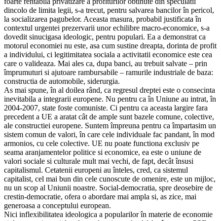
foarte rentabila privatizare a profiturilor obtinute din speculatii
dincolo de limita legii, s-a trecut, pentru salvarea bancilor în pericol,
la socializarea pagubelor. Aceasta masura, probabil justificata în
contextul urgentei prezervarii unor echilibre macro-economice, s-a
dovedit sinucigasa ideologic, pentru populari. Ea a demonstrat ca
motorul economiei nu este, asa cum sustine dreapta, dorinta de profit
a individului, ci legitimitatea sociala a activitatii economice este cea
care o valideaza. Mai ales ca, dupa banci, au trebuit salvate – prin
împrumuturi si ajutoare rambursabile – ramurile industriale de baza:
constructia de automobile, siderurgia.
As mai spune, în al doilea rând, ca regresul dreptei este o consecinta
inevitabila a integrarii europene. Nu pentru ca în Uniune au intrat, în
2004-2007, state foste comuniste. Ci pentru ca aceasta largire fara
precedent a UE a aratat cât de ample sunt bazele comune, colective,
ale constructiei europene. Suntem împreuna pentru ca împartasim un
sistem comun de valori, în care cele individuale fac pandant, în mod
armonios, cu cele colective. UE nu poate functiona exclusiv pe
seama aranjamentelor politice si economice, ea este o uniune de
valori sociale si culturale mult mai vechi, de fapt, decât însusi
capitalismul. Cetatenii europeni au înteles, cred, ca sistemul
capitalist, cel mai bun din cele cunoscute de omenire, este un mijloc,
nu un scop al Uniunii noastre. Social-democratia, spre deosebire de
crestin-democratie, ofera o abordare mai ampla si, as zice, mai
generoasa a conceptului european.
Nici inflexibilitatea ideologica a popularilor în materie de economie