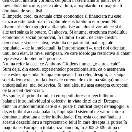
democrati, analistii vorbind, cel putin în Germania si Italia, de o
inevitabila înlocuire, peste câteva luni, a popularilor cu majoritati
dominate de socialisti.
E limpede, cred, ca actuala criza economica si financiara nu este
cauza acestei rasturnari în optiunile electoratului european. Nu
discursurile demagogice anti-capitaliste au adus si vor aduce si în
alte tari stânga la putere. Ci altceva. Si anume, eroziunea modelului
economic si social promovat, în ultimii 15 ani, de catre crestin-
democratie si necesitatea, resimtita de paturi tot mai largi ale
populatiei – de la intelectuali, la întreprinzatori –, unei noi orientari,
unui nou elan, la nivel european. Pe care ideologia restrictiva si chiar
represiva a dreptei nu îl permite.
Nu ma refer la ceea ce Anthony Giddens numea „o a treia cale“.
Stim deja, din esecul experientelor postcolonialiste, ca o asemenea
cale este imposibila. Stânga europeana (ma refer, desigur, la stânga
social-democrata, nu la diversele curente de extrema stânga) nu este
anticapitalista, nici bolsevica. Si, mai ales, nu asta asteapta europenii
de la social-democrati.
As spune, în primul rând, ca europenii doresc o reechilibrare a
balantei între individual si colectiv, în viata de zi cu zi. Dreapta,
dintr-un anticomunism care si el poate fi calificat drept demagogic, a
dezechilibrat aceasta balanta, împingând sistemul de valori catre o
dominatie absoluta a celor individuale. Expresia cea mai înalta a
acestui dezechilibru a reprezentat-o felul în care dreapta la putere în
majoritatea Europei a tratat criza bancilor, în 2008-2009: dupa o