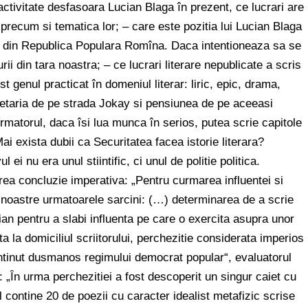
 activitate desfasoara Lucian Blaga în prezent, ce lucrari are
 precum si tematica lor; – care este pozitia lui Lucian Blaga
urii din Republica Populara Romîna. Daca intentioneaza sa se
urii din tara noastra; – ce lucrari literare nepublicate a scris
 genul practicat în domeniul literar: liric, epic, drama,
fetaria de pe strada Jokay si pensiunea de pe aceeasi
ormatorul, daca îsi lua munca în serios, putea scrie capitole
Mai exista dubii ca Securitatea facea istorie literara?
ei nu era unul stiintific, ci unul de politie politica.
rea concluzie imperativa: „Pentru curmarea influentei si
or noastre urmatoarele sarcini: (…) determinarea de a scrie
n pentru a slabi influenta pe care o exercita asupra unor
a la domiciliul scriitorului, perchezitie considerata imperios
ntinut dusmanos regimului democrat popular“, evaluatorul
ar: „În urma perchezitiei a fost descoperit un singur caiet cu
l contine 20 de poezii cu caracter idealist metafizic scrise