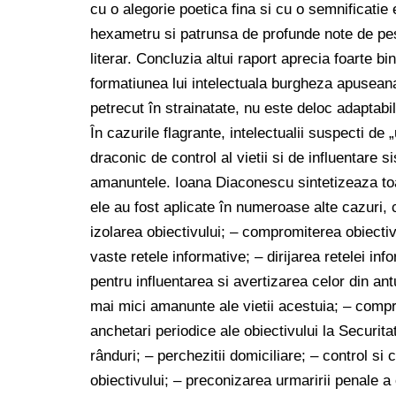
cu o alegorie poetica fina si cu o semnificatie 
hexametru si patrunsa de profunde note de pesi
literar. Concluzia altui raport aprecia foarte bi
formatiunea lui intelectuala burgheza apuseana
petrecut în strainatate, nu este deloc adaptabi
În cazurile flagrante, intelectualii suspecti de
draconic de control al vietii si de influentare s
amanuntele. Ioana Diaconescu sintetizeaza toa
ele au fost aplicate în numeroase alte cazuri, c
izolarea obiectivului; – compromiterea obiectivu
vaste retele informative; – dirijarea retelei info
pentru influentarea si avertizarea celor din ant
mai mici amanunte ale vietii acestuia; – compro
anchetari periodice ale obiectivului la Securita
rânduri; – perchezitii domiciliare; – control si 
obiectivului; – preconizarea urmaririi penale a