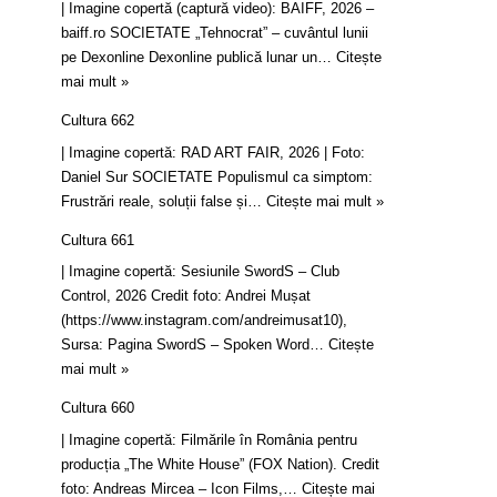
| Imagine copertă (captură video): BAIFF, 2026 –
baiff.ro SOCIETATE „Tehnocrat” – cuvântul lunii
pe Dexonline Dexonline publică lunar un…
Citește
mai mult »
Cultura 662
| Imagine copertă: RAD ART FAIR, 2026 | Foto:
Daniel Sur SOCIETATE Populismul ca simptom:
Frustrări reale, soluții false și…
Citește mai mult »
Cultura 661
| Imagine copertă: Sesiunile SwordS – Club
Control, 2026 Credit foto: Andrei Mușat
(https://www.instagram.com/andreimusat10),
Sursa: Pagina SwordS – Spoken Word…
Citește
mai mult »
Cultura 660
| Imagine copertă: Filmările în România pentru
producția „The White House” (FOX Nation). Credit
foto: Andreas Mircea – Icon Films,…
Citește mai