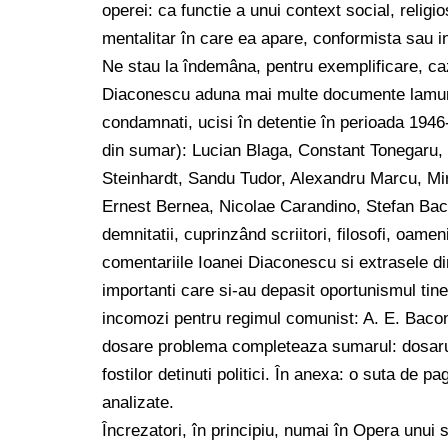
operei: ca functie a unui context social, religio
mentalitar în care ea apare, conformista sau i
Ne stau la îndemâna, pentru exemplificare, cazu
Diaconescu aduna mai multe documente lamuritoa
condamnati, ucisi în detentie în perioada 1946
din sumar): Lucian Blaga, Constant Tonegaru, V
Steinhardt, Sandu Tudor, Alexandru Marcu, Mir
Ernest Bernea, Nicolae Carandino, Stefan Baciu
demnitatii, cuprinzând scriitori, filosofi, oamen
comentariile Ioanei Diaconescu si extrasele din
importanti care si-au depasit oportunismul tiner
incomozi pentru regimul comunist: A. E. Baco
dosare problema completeaza sumarul: dosarul
fostilor detinuti politici. În anexa: o suta de 
analizate.
Încrezatori, în principiu, numai în Opera unui s