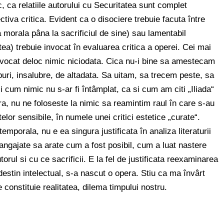
, ca relatiile autorului cu Securitatea sunt complet
tiva critica. Evident ca o disociere trebuie facuta între
a morala pâna la sacrificiul de sine) sau lamentabil
tea) trebuie invocat în evaluarea critica a operei. Cei mai
invocat deloc nimic niciodata. Cica nu-i bine sa amestecam
lburi, insalubre, de altadata. Sa uitam, sa trecem peste, sa
um nimic nu s-ar fi întâmplat, ca si cum am citi „Iliada“
, nu ne foloseste la nimic sa reamintim raul în care s-au
elor sensibile, în numele unei critici estetice „curate“.
emporala, nu e ea singura justificata în analiza literaturii
 angajate sa arate cum a fost posibil, cum a luat nastere
orul si cu ce sacrificii. E la fel de justificata reexaminarea
destin intelectual, s-a nascut o opera. Stiu ca ma învârt
le constituie realitatea, dilema timpului nostru.