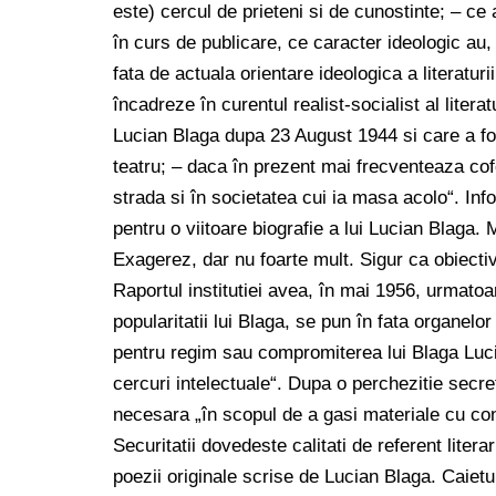
este) cercul de prieteni si de cunostinte; – ce
în curs de publicare, ce caracter ideologic au,
fata de actuala orientare ideologica a literat
încadreze în curentul realist-socialist al literat
Lucian Blaga dupa 23 August 1944 si care a fost
teatru; – daca în prezent mai frecventeaza co
strada si în societatea cui ia masa acolo“. Inf
pentru o viitoare biografie a lui Lucian Blaga. 
Exagerez, dar nu foarte mult. Sigur ca obiectivul 
Raportul institutiei avea, în mai 1956, urmatoa
popularitatii lui Blaga, se pun în fata organel
pentru regim sau compromiterea lui Blaga Lucia
cercuri intelectuale“. Dupa o perchezitie secret
necesara „în scopul de a gasi materiale cu co
Securitatii dovedeste calitati de referent liter
poezii originale scrise de Lucian Blaga. Caietu