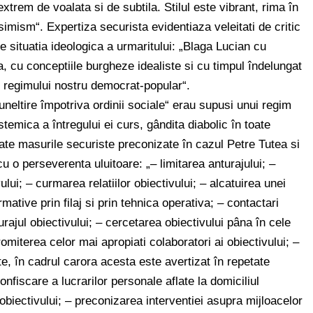
extrem de voalata si de subtila. Stilul este vibrant, rima în
mism“. Expertiza securista evidentiaza veleitati de critic
ne situatia ideologica a urmaritului: „Blaga Lucian cu
, cu conceptiile burgheze idealiste si cu timpul îndelungat
l regimului nostru democrat-popular“.
 „uneltire împotriva ordinii sociale“ erau supusi unui regim
istemica a întregului ei curs, gândita diabolic în toate
te masurile securiste preconizate în cazul Petre Tutea si
u o perseverenta uluitoare: „– limitarea anturajului; –
lui; – curmarea relatiilor obiectivului; – alcatuirea unei
rmative prin filaj si prin tehnica operativa; – contactari
urajul obiectivului; – cercetarea obiectivului pâna în cele
miterea celor mai apropiati colaboratori ai obiectivului; –
te, în cadrul carora acesta este avertizat în repetate
confiscare a lucrarilor personale aflate la domiciliul
 obiectivului; – preconizarea interventiei asupra mijloacelor