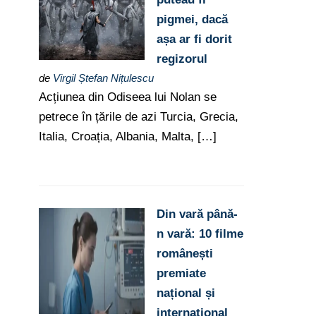
pigmei, dacă
așa ar fi dorit
regizorul
de
Virgil Ștefan Nițulescu
Acțiunea din Odiseea lui Nolan se
petrece în țările de azi Turcia, Grecia,
Italia, Croația, Albania, Malta, […]
Din vară până-
n vară: 10 filme
românești
premiate
național și
internațional