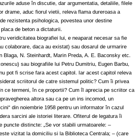
urile aduse în discutie, dar argumentatia, detaliile, filele
r drame, aduc fiorul vietii, releva flama dureroasa a
ei de rezistenta psihologica, povestea unor destine
placa de beton a dictaturii.
u veridicitatea biografiei lui, e neaparat necesar sa fie
sau colaborare, daca au existat) sau dosarul de urmarire
ian Blaga, N. Steinhardt, Marin Preda, A. E. Baconsky etc.
onescu) sau biografiile lui Petru Dumitriu, Eugen Barbu,
u pot fi scrise fara acest capitol. Iar acest capitol releva
iderat scriitorul de catre sistemul politic? Cum îi privea
în ce termeni, în ce proportii? Cum îl aprecia pe scriitor ca
 supravegherea altora sau ca pe un ins incomod, un
rcini“ din noiembrie 1958 pentru un informator în cazul
a sarcini ale istoriei literare. Ofiterul de legatura îi
pe puncte distincte: „Se vor stabili urmatoarele: –
este vizitat la domiciliu si la Biblioteca Centrala; – (care