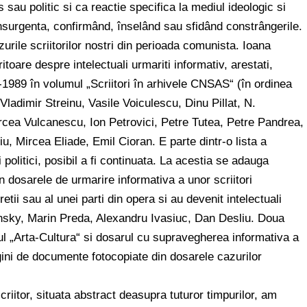
s sau politic si ca reactie specifica la mediul ideologic si
nsurgenta, confirmând, înselând sau sfidând constrângerile.
rile scriitorilor nostri din perioada comunista. Ioana
re despre intelectuali urmariti informativ, arestati,
-1989 în volumul „Scriitori în arhivele CNSAS“ (în ordinea
ladimir Streinu, Vasile Voiculescu, Dinu Pillat, N.
cea Vulcanescu, Ion Petrovici, Petre Tutea, Petre Pandrea,
, Mircea Eliade, Emil Cioran. E parte dintr-o lista a
i politici, posibil a fi continuata. La acestia se adauga
 dosarele de urmarire informativa a unor scriitori
etii sau al unei parti din opera si au devenit intelectuali
nsky, Marin Preda, Alexandru Ivasiuc, Dan Desliu. Doua
 „Arta-Cultura“ si dosarul cu supravegherea informativa a
pagini de documente fotocopiate din dosarele cazurilor
criitor, situata abstract deasupra tuturor timpurilor, am