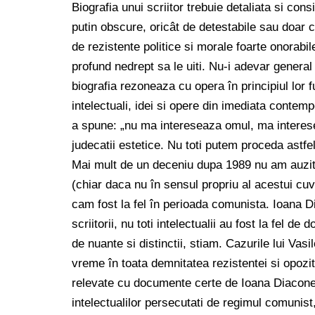
Biografia unui scriitor trebuie detaliata si cons
putin obscure, oricât de detestabile sau doar c
de rezistente politice si morale foarte onorabil
profund nedrept sa le uiti. Nu-i adevar general
biografia rezoneaza cu opera în principiul lor
intelectuali, idei si opere din imediata conte
a spune: „nu ma intereseaza omul, ma intere
judecatii estetice. Nu toti putem proceda astf
Mai mult de un deceniu dupa 1989 nu am auzit 
(chiar daca nu în sensul propriu al acestui cuvâ
cam fost la fel în perioada comunista. Ioana D
scriitorii, nu toti intelectualii au fost la fel de
de nuante si distinctii, stiam. Cazurile lui Va
vreme în toata demnitatea rezistentei si opozit
relevate cu documente certe de Ioana Diacone
intelectualilor persecutati de regimul comunis