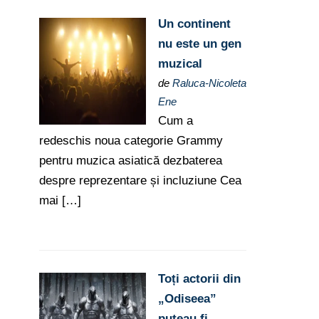
Un continent
nu este un gen
muzical
de
Raluca-Nicoleta
Ene
Cum a
redeschis noua categorie Grammy
pentru muzica asiatică dezbaterea
despre reprezentare și incluziune Cea
mai […]
Toți actorii din
„Odiseea”
puteau fi