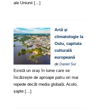
ale Uniunii […]
Artă și
climatologie la
Oulu, capitala
culturală
europeană
de
Daniel Sur
Există un oraș în lume care se
încălzește de aproape patru ori mai
repede decât media globală. Acolo,
șapte […]