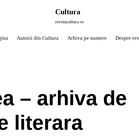
Cultura
revistacultura.ro
gina
Autorii din Cultura
Arhiva pe numere
Despre rev
ea – arhiva de
e literara