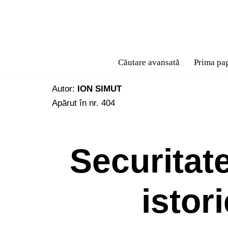
Sari
la
conținut
Căutare avansată
Prima pa
Autor:
ION SIMUT
Apărut în nr. 404
Securitat
istori