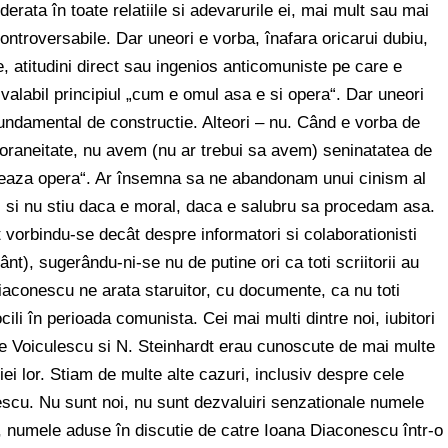
iderata în toate relatiile si adevarurile ei, mai mult sau mai
ontroversabile. Dar uneori e vorba, înafara oricarui dubiu,
e, atitudini direct sau ingenios anticomuniste pe care e
 valabil principiul „cum e omul asa e si opera“. Dar uneori
 fundamental de constructie. Alteori – nu. Când e vorba de
mporaneitate, nu avem (nu ar trebui sa avem) seninatatea de
seaza opera“. Ar însemna sa ne abandonam unui cinism al
el si nu stiu daca e moral, daca e salubru sa procedam asa.
vorbindu-se decât despre informatori si colaborationisti
nt), sugerându-ni-se nu de putine ori ca toti scriitorii au
iaconescu ne arata staruitor, cu documente, ca nu toti
 docili în perioada comunista. Cei mai multi dintre noi, iubitori
sile Voiculescu si N. Steinhardt erau cunoscute de mai multe
iei lor. Stiam de multe alte cazuri, inclusiv despre cele
scu. Nu sunt noi, nu sunt dezvaluiri senzationale numele
t, numele aduse în discutie de catre Ioana Diaconescu într-o