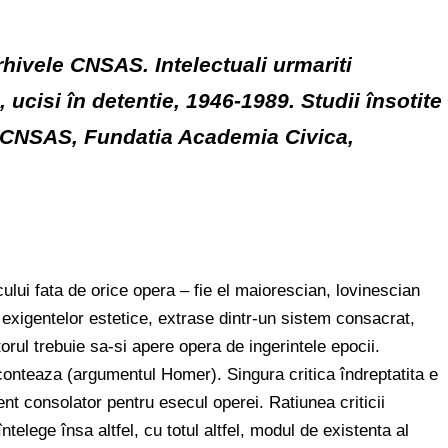
 arhivele CNSAS. Intelectuali urmariti
, ucisi în detentie,
1946-1989. Studii însotite
e CNSAS,
Fundatia Academia Civica,
ului fata de orice opera – fie el maiorescian, lovinescian
exigentelor estetice, extrase dintr-un sistem consacrat,
torul trebuie sa-si apere opera de ingerintele epocii.
conteaza (argumentul Homer). Singura critica îndreptatita e
ent consolator pentru esecul operei. Ratiunea criticii
întelege însa altfel, cu totul altfel, modul de existenta al