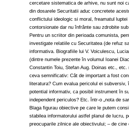
cercetare sistematica de arhive, nu sunt noi caz
din dosarele Securitatii aduc concretete acesto
conflictului ideologic si moral, freamatul lupt
contorsionate dar nu înfrânte sau zdrobite sub 
Pentru un scriitor din perioada comunista, pentr
investigate relatiile cu Securitatea (de refuz 
informativa. Biografiile lui V. Voiculescu, Luc
(dintre numele prezente în volumul Ioanei Diac
Constantin Toiu, Stefan Aug. Doinas etc., etc. n
ceva semnificativ: Cât de important a fost cons
literatura? Cum evalua pericolul ei subversiv, 
potential informativ, ca posibil instrument în
independent periculos? Etc. Într-o „nota de sa
Blaga figurau obiective pe care le putem consider
stabilea informatorului astfel planul de lucru, 
preocuparile zilnice ale obiectivului; – de cine 