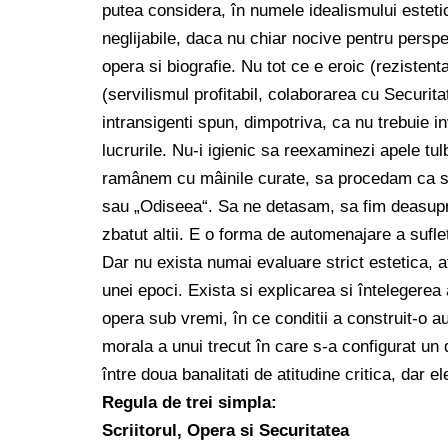
putea considera, în numele idealismului estetic
neglijabile, daca nu chiar nocive pentru perspec
opera si biografie. Nu tot ce e eroic (rezistent
(servilismul profitabil, colaborarea cu Securita
intransigenti spun, dimpotriva, ca nu trebuie 
lucrurile. Nu-i igienic sa reexaminezi apele tu
ramânem cu mâinile curate, sa procedam ca si c
sau „Odiseea“. Sa ne detasam, sa fim deasupra
zbatut altii. E o forma de automenajare a suflet
Dar nu exista numai evaluare strict estetica, at
unei epoci. Exista si explicarea si întelegerea
opera sub vremi, în ce conditii a construit-o aut
morala a unui trecut în care s-a configurat un 
între doua banalitati de atitudine critica, dar e
Regula de trei simpla:
Scriitorul, Opera si Securitatea