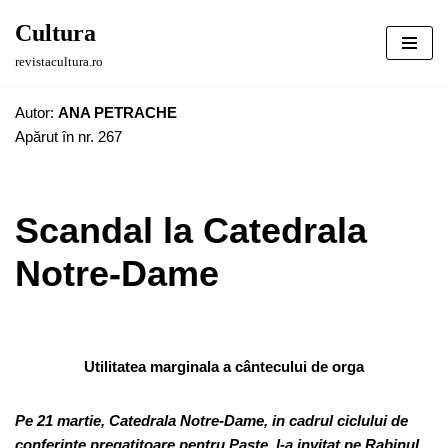
Cultura
Sari
revistacultura.ro
la
conținut
Autor:
ANA PETRACHE
Apărut în nr. 267
Scandal la Catedrala
Notre-Dame
Utilitatea marginala a cântecului de orga
Pe 21 martie, Catedrala Notre-Dame, in cadrul ciclului de
conferinte pregatitoare pentru Paste, l-a invitat pe Rabinul