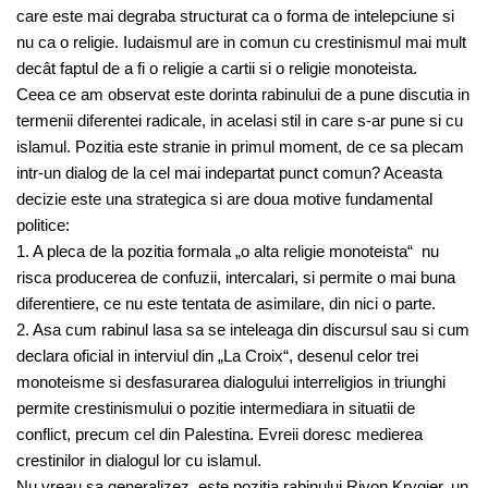
care este mai degraba structurat ca o forma de intelepciune si
nu ca o religie. Iudaismul are in comun cu crestinismul mai mult
decât faptul de a fi o religie a cartii si o religie monoteista.
Ceea ce am observat este dorinta rabinului de a pune discutia in
termenii diferentei radicale, in acelasi stil in care s-ar pune si cu
islamul. Pozitia este stranie in primul moment, de ce sa plecam
intr-un dialog de la cel mai indepartat punct comun? Aceasta
decizie este una strategica si are doua motive fundamental
politice:
1. A pleca de la pozitia formala „o alta religie monoteista“ nu
risca producerea de confuzii, intercalari, si permite o mai buna
diferentiere, ce nu este tentata de asimilare, din nici o parte.
2. Asa cum rabinul lasa sa se inteleaga din discursul sau si cum
declara oficial in interviul din „La Croix“, desenul celor trei
monoteisme si desfasurarea dialogului interreligios in triunghi
permite crestinismului o pozitie intermediara in situatii de
conflict, precum cel din Palestina. Evreii doresc medierea
crestinilor in dialogul lor cu islamul.
Nu vreau sa generalizez, este pozitia rabinului Rivon Krygier, un