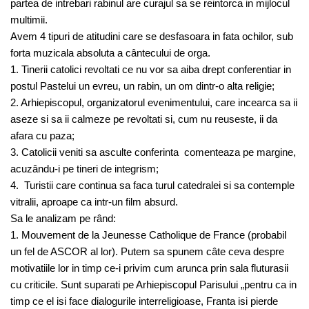
partea de intrebari rabinul are curajul sa se reintorca in mijlocul
multimii.
Avem 4 tipuri de atitudini care se desfasoara in fata ochilor, sub
forta muzicala absoluta a cântecului de orga.
1. Tinerii catolici revoltati ce nu vor sa aiba drept conferentiar in
postul Pastelui un evreu, un rabin, un om dintr-o alta religie;
2. Arhiepiscopul, organizatorul evenimentului, care incearca sa ii
aseze si sa ii calmeze pe revoltati si, cum nu reuseste, ii da
afara cu paza;
3. Catolicii veniti sa asculte conferinta comenteaza pe margine,
acuzându-i pe tineri de integrism;
4. Turistii care continua sa faca turul catedralei si sa contemple
vitralii, aproape ca intr-un film absurd.
Sa le analizam pe rând:
1. Mouvement de la Jeunesse Catholique de France (probabil
un fel de ASCOR al lor). Putem sa spunem câte ceva despre
motivatiile lor in timp ce-i privim cum arunca prin sala fluturasii
cu criticile. Sunt suparati pe Arhiepiscopul Parisului „pentru ca in
timp ce el isi face dialogurile interreligioase, Franta isi pierde