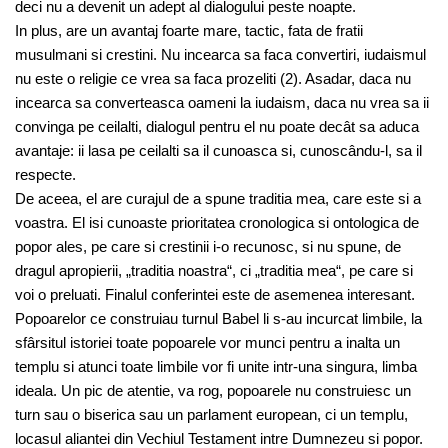
deci nu a devenit un adept al dialogului peste noapte.
In plus, are un avantaj foarte mare, tactic, fata de fratii
musulmani si crestini. Nu incearca sa faca convertiri, iudaismul
nu este o religie ce vrea sa faca prozeliti (2). Asadar, daca nu
incearca sa converteasca oameni la iudaism, daca nu vrea sa ii
convinga pe ceilalti, dialogul pentru el nu poate decât sa aduca
avantaje: ii lasa pe ceilalti sa il cunoasca si, cunoscându-l, sa il
respecte.
De aceea, el are curajul de a spune traditia mea, care este si a
voastra. El isi cunoaste prioritatea cronologica si ontologica de
popor ales, pe care si crestinii i-o recunosc, si nu spune, de
dragul apropierii, „traditia noastra“, ci „traditia mea“, pe care si
voi o preluati. Finalul conferintei este de asemenea interesant.
Popoarelor ce construiau turnul Babel li s-au incurcat limbile, la
sfârsitul istoriei toate popoarele vor munci pentru a inalta un
templu si atunci toate limbile vor fi unite intr-una singura, limba
ideala. Un pic de atentie, va rog, popoarele nu construiesc un
turn sau o biserica sau un parlament european, ci un templu,
locasul aliantei din Vechiul Testament intre Dumnezeu si popor.