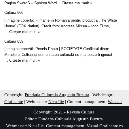
Pagina SwordS – Spoken Word…
Citește mai mult »
Cultura 660
| Imagine copertă: Filmările în România pentru producția „The White
House” (FOX Nation). Credit foto: Andreas Mircea – Icon Films,
…
Citește mai mult »
Cultura 659
| Imagine copertă: Pexels Photo | SOCIETATE Conflictul dintre
Ministerul Culturii și comunitatea culturală nu mai poate fi ignorat |
…
Citește mai mult »
Copyright:
Fundatia Culturala Augustin Buzura
| Webdesign:
Graficante
| Webmaster:
Nicu Ilie
| Content management:
Wansait
Copyright: 2021 - Revista Cultura.
Editor:
Fundația Culturală Augustin Buzura
.
Webmaster: Nicu Ilie. Content management:
Vizual Graficante.ro