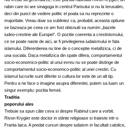
rabin care isi are sinagoga in centrul Parisului si nu la Ierusalim,
deci din punct de vedere politic el poata sa nu reprezinte o
majoritate. Vreau doar sa subliniez ca, probabil, aceasta optiune
se bazeaza pe ceea ce am fost obisnuiti sa numim „bazele
iudeo-crestine ale Europei“. O pozitie coerenta a crestinismului,
ce se poate naste de aici, ar fi privilegierea iudaismului in fata
islamului. Diferentierea nu tine de o conceptie metafizica, ci de
una sociala. Daca metafizica din spate difera, comportamentul
socio-economico-politic al unui evreu nu se poate distinge de
comportamentul socio-economico-politic al unei crestin. Cu
islamul lucrurile sunt diferite si cultura lor este de un alt tip.
Pentru a ne face o imagine asupra diferentei, putem sa luam un
singur exemplu: pozitia femeii.
Traditia
poporului ales
Trebuie sa spun câte ceva si despre Rabinul care a vorbit.
Rivon Krygier este doctor in stiinte religioase si traieste intr-o
Franta laica. A predat cursuri despre iudaism in facultati catolice,