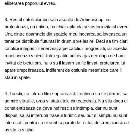
eliberarea poporului evreu.
3. Restul catolicilor din sala asculta de Arhiepiscop, nu
protesteaza, nu critica, ba chiar aplauda si sustin invitatul evreu.
Una dintre doamnele din spatele meu incearca sa loveasca un
tanar ce distribuia fluturasi in drum spre iesire. Deci sa fim clari,
catolicii integristi ii enerveaza pe catolicii progresisti, iar acestia
reactioneaza violent. Inteleg atitutudinea gazdei: dupa ce l-am
invitat de bietul om, nu o sa il lasam sa fie linsat, protejarea lui
apare drept fireasca, indiferent de optiunile metafizice care ii
stau in spate.
4. Turistii, ca intr-un film suprarealist, continua sa se plimbe, sa
admire vitraliile, orga si statuetele din catedrala. Nu stiu daca ei
constientizeaza ca ceva nefiresc se intâmpla, dar nu sunt
dispusi sa isi intrerupa traseul turistic sau pur si simplu nu sunt
interesati, pentru ca ei sunt separati de restul, de credinciosii ce
asista la slujba.