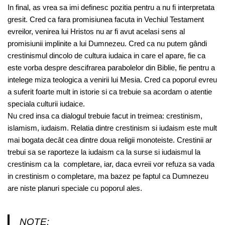
In final, as vrea sa imi definesc pozitia pentru a nu fi interpretata
gresit. Cred ca fara promisiunea facuta in Vechiul Testament
evreilor, venirea lui Hristos nu ar fi avut acelasi sens al
promisiunii implinite a lui Dumnezeu. Cred ca nu putem gândi
crestinismul dincolo de cultura iudaica in care el apare, fie ca
este vorba despre descifrarea parabolelor din Biblie, fie pentru a
intelege miza teologica a venirii lui Mesia. Cred ca poporul evreu
a suferit foarte mult in istorie si ca trebuie sa acordam o atentie
speciala culturii iudaice.
Nu cred insa ca dialogul trebuie facut in treimea: crestinism,
islamism, iudaism. Relatia dintre crestinism si iudaism este mult
mai bogata decât cea dintre doua religii monoteiste. Crestinii ar
trebui sa se raporteze la iudaism ca la surse si iudaismul la
crestinism ca la completare, iar, daca evreii vor refuza sa vada
in crestinism o completare, ma bazez pe faptul ca Dumnezeu
are niste planuri speciale cu poporul ales.
NOTE: