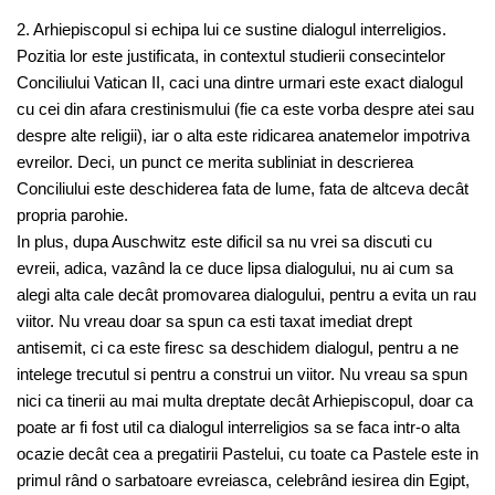
2. Arhiepiscopul si echipa lui ce sustine dialogul interreligios.
Pozitia lor este justificata, in contextul studierii consecintelor
Conciliului Vatican II, caci una dintre urmari este exact dialogul
cu cei din afara crestinismului (fie ca este vorba despre atei sau
despre alte religii), iar o alta este ridicarea anatemelor impotriva
evreilor. Deci, un punct ce merita subliniat in descrierea
Conciliului este deschiderea fata de lume, fata de altceva decât
propria parohie.
In plus, dupa Auschwitz este dificil sa nu vrei sa discuti cu
evreii, adica, vazând la ce duce lipsa dialogului, nu ai cum sa
alegi alta cale decât promovarea dialogului, pentru a evita un rau
viitor. Nu vreau doar sa spun ca esti taxat imediat drept
antisemit, ci ca este firesc sa deschidem dialogul, pentru a ne
intelege trecutul si pentru a construi un viitor. Nu vreau sa spun
nici ca tinerii au mai multa dreptate decât Arhiepiscopul, doar ca
poate ar fi fost util ca dialogul interreligios sa se faca intr-o alta
ocazie decât cea a pregatirii Pastelui, cu toate ca Pastele este in
primul rând o sarbatoare evreiasca, celebrând iesirea din Egipt,