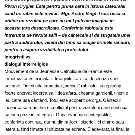
Rivon Krygier. Este pentru prima oara in istoria catedralei
când un rabin este invitat. Mgr. André Vingt-Trois risca si
obtine un rezultat pe care nu mi-l puteam imagina in
aceasta tara desacralizata. Conferinta rabinului este
intrerupta de revolta salii – de cântecele si de strigatele unei
parti a auditorului, venita din timp sa ocupe primele rânduri,
pentru a asigura vizibilitatea protestului.
Integristii vs
dialogul interreligios
Mouvement de la Jeunesse Catholique de France este
impotriva acestei invitatii. Imaginile care se deruleaza sunt
socante. Tinerii urla impotriva „predicii“ rabinului, un episcop
foarte enervat incerca sa ii dea afara, cheama gardienii, tinerii o
iau catre usa cântând. Totul este acoperit de orga. Cântecul
incearca sa mascheze conflictul pentru vizitatorii care continua
sa faca poze in catedrala. Dupa evacuarea integristilor,
conferinta continua, dar nu din mijlocul bisericii, ci dintr-o sala
laterala, fiind filmata si difuzata pe ecrane. E adevarat, la final, la