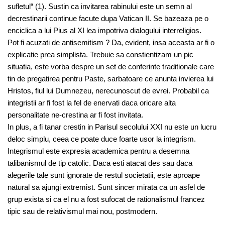
sufletul“ (1). Sustin ca invitarea rabinului este un semn al
decrestinarii continue facute dupa Vatican II. Se bazeaza pe o
enciclica a lui Pius al XI lea impotriva dialogului interreligios.
Pot fi acuzati de antisemitism ? Da, evident, insa aceasta ar fi o
explicatie prea simplista. Trebuie sa constientizam un pic
situatia, este vorba despre un set de conferinte traditionale care
tin de pregatirea pentru Paste, sarbatoare ce anunta invierea lui
Hristos, fiul lui Dumnezeu, nerecunoscut de evrei. Probabil ca
integristii ar fi fost la fel de enervati daca oricare alta
personalitate ne-crestina ar fi fost invitata.
In plus, a fi tanar crestin in Parisul secolului XXI nu este un lucru
deloc simplu, ceea ce poate duce foarte usor la integrism.
Integrismul este expresia academica pentru a desemna
talibanismul de tip catolic. Daca esti atacat des sau daca
alegerile tale sunt ignorate de restul societatii, este aproape
natural sa ajungi extremist. Sunt sincer mirata ca un asfel de
grup exista si ca el nu a fost sufocat de rationalismul francez
tipic sau de relativismul mai nou, postmodern.