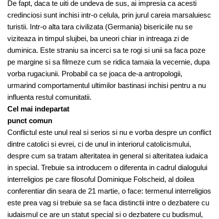
De fapt, daca te uiti de undeva de sus, ai impresia ca acesti
credinciosi sunt inchisi intr-o celula, prin jurul careia marsaluiesc
turistii. Intr-o alta tara civilizata (Germania) bisericiile nu se
viziteaza in timpul slujbei, ba uneori chiar in intreaga zi de
duminica. Este straniu sa incerci sa te rogi si unii sa faca poze
pe margine si sa filmeze cum se ridica tamaia la vecernie, dupa
vorba rugaciunii. Probabil ca se joaca de-a antropologii,
urmarind comportamentul ultimilor bastinasi inchisi pentru a nu
influenta restul comunitatii.
Cel mai indepartat
punct comun
Conflictul este unul real si serios si nu e vorba despre un conflict
dintre catolici si evrei, ci de unul in interiorul catolicismului,
despre cum sa tratam alteritatea in general si alteritatea iudaica
in special. Trebuie sa introducem o diferenta in cadrul dialogului
interreligios pe care filosoful Dominique Folscheid, al doilea
conferentiar din seara de 21 martie, o face: termenul interreligios
este prea vag si trebuie sa se faca distinctii intre o dezbatere cu
iudaismul ce are un statut special si o dezbatere cu budismul,