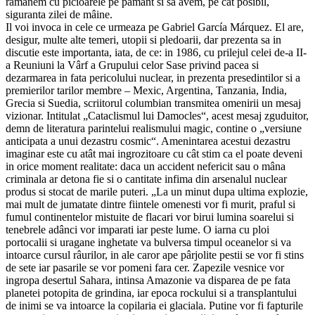
ramânem cu picioarele pe pamânt si sa avem, pe cât posibil,
siguranta zilei de mâine.
Il voi invoca in cele ce urmeaza pe Gabriel García Márquez. El are,
desigur, multe alte temeri, utopii si pledoarii, dar prezenta sa in
discutie este importanta, iata, de ce: in 1986, cu prilejul celei de-a II-
a Reuniuni la Vârf a Grupului celor Sase privind pacea si
dezarmarea in fata pericolului nuclear, in prezenta presedintilor si a
premierilor tarilor membre – Mexic, Argentina, Tanzania, India,
Grecia si Suedia, scriitorul columbian transmitea omenirii un mesaj
vizionar. Intitulat „Cataclismul lui Damocles“, acest mesaj zguduitor,
demn de literatura parintelui realismului magic, contine o „versiune
anticipata a unui dezastru cosmic“. Amenintarea acestui dezastru
imaginar este cu atât mai ingrozitoare cu cât stim ca el poate deveni
in orice moment realitate: daca un accident nefericit sau o mâna
criminala ar detona fie si o cantitate infima din arsenalul nuclear
produs si stocat de marile puteri. „La un minut dupa ultima explozie,
mai mult de jumatate dintre fiintele omenesti vor fi murit, praful si
fumul continentelor mistuite de flacari vor birui lumina soarelui si
tenebrele adânci vor imparati iar peste lume. O iarna cu ploi
portocalii si uragane inghetate va bulversa timpul oceanelor si va
intoarce cursul râurilor, in ale caror ape pârjolite pestii se vor fi stins
de sete iar pasarile se vor pomeni fara cer. Zapezile vesnice vor
ingropa desertul Sahara, intinsa Amazonie va disparea de pe fata
planetei potopita de grindina, iar epoca rockului si a transplantului
de inimi se va intoarce la copilaria ei glaciala. Putine vor fi fapturile