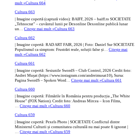
mult »
Cultura 664
Cultura 663
| Imagine copertă (captură video): BAIFF, 2026 – baiff.ro SOCIETATE
„Tehnocrat” – cuvântul lunii pe Dexonline Dexonline publică lunar
un…
Citește mai mult »
Cultura 663
Cultura 662
| Imagine copertă: RAD ART FAIR, 2026 | Foto: Daniel Sur SOCIETATE
Populismul ca simptom: Frustrări reale, soluții false și…
Citește mai
mult »
Cultura 662
Cultura 661
| Imagine copertă: Sesiunile SwordS – Club Control, 2026 Credit foto:
Andrei Mușat (https://www.instagram.com/andreimusat10), Sursa:
Pagina SwordS – Spoken Word…
Citește mai mult »
Cultura 661
Cultura 660
| Imagine copertă: Filmările în România pentru producția „The White
House” (FOX Nation). Credit foto: Andreas Mircea – Icon Films,
…
Citește mai mult »
Cultura 660
Cultura 659
| Imagine copertă: Pexels Photo | SOCIETATE Conflictul dintre
Ministerul Culturii și comunitatea culturală nu mai poate fi ignorat |
…
Citește mai mult »
Cultura 659