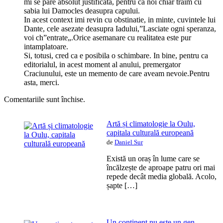
mi se pare absolut justificata, pentru ca noi chiar traim cu
sabia lui Damocles deasupra capului.
In acest context imi revin cu obstinatie, in minte, cuvintele lui
Dante, cele asezate deasupra Iadului,”Lasciate ogni speranza,
voi ch”entrate„.Orice asemanare cu realitatea este pur
intamplatoare.
Si, totusi, cred ca e posibila o schimbare. In bine, pentru ca
editorialul, in acest moment al anului, premergator
Craciunului, este un memento de care aveam nevoie.Pentru
asta, merci.
Comentariile sunt închise.
Artă și climatologie la Oulu,
capitala culturală europeană
de
Daniel Sur
Există un oraș în lume care se
încălzește de aproape patru ori mai
repede decât media globală. Acolo,
șapte […]
Un continent nu este un gen