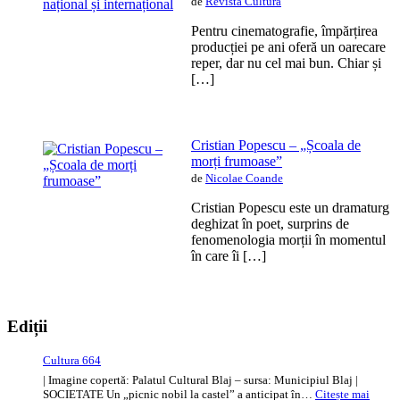
de
Revista Cultura
Pentru cinematografie, împărțirea
producției pe ani oferă un oarecare
reper, dar nu cel mai bun. Chiar și
[…]
Cristian Popescu – „Școala de
morți frumoase”
de
Nicolae Coande
Cristian Popescu este un dramaturg
deghizat în poet, surprins de
fenomenologia morții în momentul
în care îi […]
Ediții
Cultura 664
| Imagine copertă: Palatul Cultural Blaj – sursa: Municipiul Blaj |
SOCIETATE Un „picnic nobil la castel” a anticipat în…
Citește mai