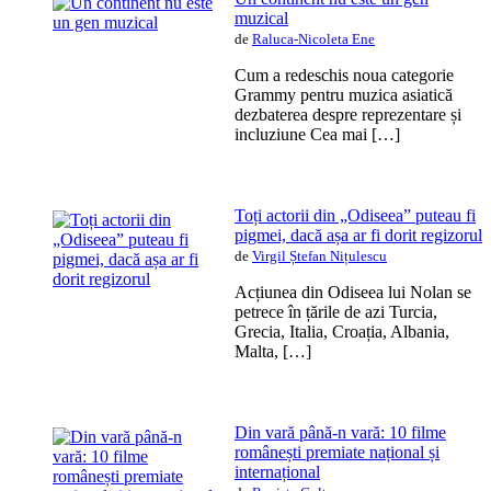
muzical
de
Raluca-Nicoleta Ene
Cum a redeschis noua categorie
Grammy pentru muzica asiatică
dezbaterea despre reprezentare și
incluziune Cea mai […]
Toți actorii din „Odiseea” puteau fi
pigmei, dacă așa ar fi dorit regizorul
de
Virgil Ștefan Nițulescu
Acțiunea din Odiseea lui Nolan se
petrece în țările de azi Turcia,
Grecia, Italia, Croația, Albania,
Malta, […]
Din vară până-n vară: 10 filme
românești premiate național și
internațional