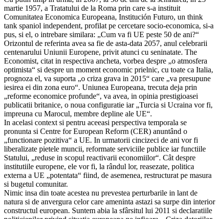
martie 1957, a Tratatului de la Roma prin care s-a instituit
Comunitatea Economica Europeana, Institución Futuro, un think
tank spaniol independent, profilat pe cercetare socio-economica, si-a
pus, si el, o intrebare similara: „Cum va fi UE peste 50 de ani?“
Orizontul de referinta avea sa fie de asta-data 2057, anul celebrarii
centenarului Uniunii Europene, privit atunci cu seninatate. The
Economist, citat in respectiva ancheta, vorbea despre „o atmosfera
optimista“ si despre un moment economic prielnic, cu toate ca Italia,
prognoza el, va suporta „o criza grava in 2015“ care „va presupune
iesirea ei din zona euro“. Uniunea Europeana, trecuta deja prin
„reforme economice profunde“, va avea, in opinia prestigioasei
publicatii britanice, o noua configuratie iar „Turcia si Ucraina vor fi,
impreuna cu Marocul, membre depline ale UE“.
In acelasi context si pentru aceeasi perspectiva temporala se
pronunta si Centre for European Reform (CER) anuntând o
„functionare pozitiva“ a UE. In urmatorii cincizeci de ani vor fi
liberalizate pietele muncii, reformate serviciile publice iar functiile
Statului, „reduse in scopul reactivarii economiilor“. Cât despre
institutiile europene, ele vor fi, la rândul lor, reasezate, politica
externa a UE „potentata“ fiind, de asemenea, restructurat pe masura
si bugetul comunitar.
Nimic insa din toate acestea nu prevestea perturbarile in lant de
natura si de anvergura celor care ameninta astazi sa surpe din interior
constructul european. Suntem abia la sfârsitul lui 2011 si declaratiile