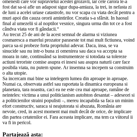
omenesti care vor supravietui acestei grozavii, iar cele carora le-a
fost dat sa-si afle un adapost sigur dupa-amiaza, la trei, in nefasta zi
de luni a acelei uriase catastrofe, nu vor scapa cu viata decât pentru a
muri apoi din cauza ororii amintirilor. Creatia s-a sfârsit. In haosul
final al umezelii si al noptilor vesnice, singura urma din tot ce a fost
cândva viata vor fi gândacii.“
Au trecut 25 de ani de la acest semnal de alarma si viziunea
cosmaresca a marelui prozator paraseste tot mai mult fictiunea, voind
parca sa-si probeze forta propriului adevar. Daca, insa, se va
sinucide sau nu intr-o buna zi omenirea sau daca va accepta sa
moara in rate, continuând sa instrumenteze si totodata sa tolereze
actiuni teroriste comise asupra ei insesi sau asupra naturii care face
posibila viata, nu putem spune. Ar insemna sa incepem sa construim
o alta utopie.
Sa incercam mai bine sa intelegem lumea din aproape in aproape.
Numai ca, observata astfel sau raportata la dinamica europeana si
planetara, tara noastra, caci ea ne este cea mai aproape, ramâne de
neinteles: victima a unui politicianism autohton desantat – adeseori si
a politicienilor straini populisti –, mereu incapabila sa faca un minim
efort constructiv, saraca si neajutorata si abuzata, România are
nevoie, cred, in acest moment mai mult decât de orice, de implicare
din partea cetatenilor ei. Fara aceasta implicare, ma tem ca viitorul ii
va fi in pericol.
Partajează asta: