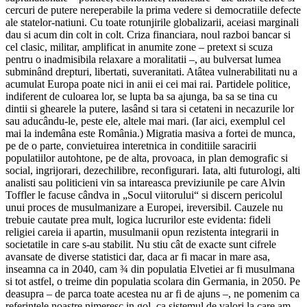
cercuri de putere nereperabile la prima vedere si democratiile defecte
ale statelor-natiuni. Cu toate rotunjirile globalizarii, aceiasi marginali
dau si acum din colt in colt. Criza financiara, noul razboi bancar si
cel clasic, militar, amplificat in anumite zone – pretext si scuza
pentru o inadmisibila relaxare a moralitatii –, au bulversat lumea
subminând drepturi, libertati, suveranitati. Atâtea vulnerabilitati nu a
acumulat Europa poate nici in anii ei cei mai rai. Partidele politice,
indiferent de culoarea lor, se lupta ba sa ajunga, ba sa se tina cu
dintii si ghearele la putere, lasând si tara si cetateni in necazurile lor
sau aducându-le, peste ele, altele mai mari. (Iar aici, exemplul cel
mai la indemâna este România.) Migratia masiva a fortei de munca,
pe de o parte, convietuirea interetnica in conditiile saracirii
populatiilor autohtone, pe de alta, provoaca, in plan demografic si
social, ingrijorari, dezechilibre, reconfigurari. Iata, alti futurologi, alti
analisti sau politicieni vin sa intareasca previziunile pe care Alvin
Toffler le facuse cândva in „Socul viitorului“ si discern pericolul
unui proces de musulmanizare a Europei, ireversibil. Cauzele nu
trebuie cautate prea mult, logica lucrurilor este evidenta: fideli
religiei careia ii apartin, musulmanii opun rezistenta integrarii in
societatile in care s-au stabilit. Nu stiu cât de exacte sunt cifrele
avansate de diverse statistici dar, daca ar fi macar in mare asa,
inseamna ca in 2040, cam ¾ din populatia Elvetiei ar fi musulmana
si tot astfel, o treime din populatia scolara din Germania, in 2050. Pe
deasupra – de parca toate acestea nu ar fi de ajuns –, ne pomenim ca
referintele noastre nimeresc in gol, ca sistemul de valori la care am