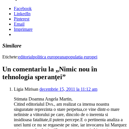
Facebook
LinkedIn
Pinterest
Email
Imprimare
Similare
Etichete:
editorial
politica europeana
populatia europei
Un comentariu la „Nimic nou în
tehnologia speranţei”
Ligia Mirisan
decembrie 15, 2011 la 11:12 am
Stimata Doamna Angela Martin,
Citind editorialul Dvs., am realizat ca imensa noastra
singuratate reprezinta o stare perpetua,ce vine dintr-o mare
neliniste a viitorului pe care, dincolo de o inerenta si
insidioasa fatalitate,il putem percepe.E o pertinenta analiza a
unei lumi ce nu se regaseste pe sine, iar invocarea lui Marquez