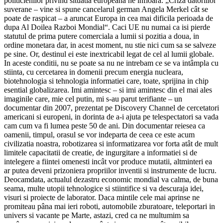
politicienilor privind situatia europeana ne infioara. „Criza datoriilor
suverane – vine si spune cancelarul german Angela Merkel cât se
poate de raspicat – a aruncat Europa in cea mai dificila perioada de
dupa Al Doilea Razboi Mondial“. Caci UE nu numai ca isi pierde
statutul de prima putere comerciala a lumii si pozitia a doua, in
ordine monetara dar, in acest moment, nu stie nici cum sa se salveze
pe sine. Or, destinul ei este inextricabil legat de cel al lumii globale.
In aceste conditii, nu se poate sa nu ne intrebam ce se va intâmpla cu
stiinta, cu cercetarea in domenii precum energia nucleara,
biotehnologia si tehnologia informatiei care, toate, sprijina in chip
esential globalizarea. Imi amintesc – si imi amintesc din el mai ales
imaginile care, mie cel putin, mi s-au parut terifiante – un
documentar din 2007, prezentat pe Discovery Channel de cercetatori
americani si europeni, in dorinta de a-i ajuta pe telespectatori sa vada
cam cum va fi lumea peste 50 de ani. Din documentar reiesea ca
oamenii, timpul, orasul se vor indeparta de ceea ce este acum
civilizatia noastra, robotizarea si informatizarea vor forta atât de mult
limitele capacitatii de creatie, de ingurgitare a informatiei si de
intelegere a fiintei omenesti incât vor produce mutatii, altminteri ea
ar putea deveni prizoniera propriilor inventii si instrumente de lucru.
Deocamdata, actualul dezastru economic mondial va calma, de buna
seama, multe utopii tehnologice si stiintifice si va descuraja idei,
visuri si proiecte de laborator. Daca mintile cele mai aprinse ne
promiteau pâna mai ieri roboti, automobile zburatoare, teleportari in
univers si vacante pe Marte, astazi, cred ca ne multumim sa