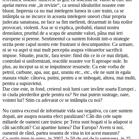
apelat mereu este „in revizie“, ca sensul idealurilor noastre este
blurat. Impresia ca nu mai intelegem lumea in care traim, ca se
intâmpla sa ne incurce in aceasta intelegere uneori chiar propria
judecata sanatoasa, ne face sa fim mefienti, dezarmati in fata noilor
provocari, violenti. Asa se si explica, probabil, elanul nostru
demolator, pruritul de a scapa de anumite valori, pâna mai ieri
europene si perene. Sentimentul ca suntem folositi intr-o strategie
urzita peste capul nostru este frustrant si descumpanitor. Ca urmare,
ni se va aspri si mai mult perceptia asupra viitoarelor sacrificii
impuse. Situatie, practic, fara iesire: fiind din ce in ce mai dirijati,
controlati si uniformizati, reactiile noastre vor fi aproape nule. In
plus, au inceput sa ni se imputineze resursele. Ca este vorba de
petrol, carbune, apa, aur, gaz, uraniu etc., etc., ele ne sunt in egala
masura vitale: câtorva, putini, pentru a se imbogati, altora, mai multi,
pentru a supravietui.
Dar cine este, in fond, creierul noii lumi care invârte soarta Europei ,
in ciuda pierderilor grele pentru ea? Ne mai putem sustrage, oare,
vointei lui? Stim cu adevarat ce se intâmpla cu noi?
Nu cumva excesul de informatie vida sau negativa, cu care suntem
dopati, are asupra noastra efect paralizant? Câti din cele sapte
miliarde de oameni care traiesc pe Terra sunt bogati si la adapost si
câti sacrificati? Cui apartine lumea? Dar Europa? Avem si noi,
oamenii de rând, partea noastra de vina in tot acest marasm?
Cu putin timp in urma, in 2007, la 50 de ani de la semnarea, in 25