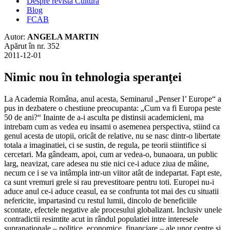
Despre revista Cultura
Blog
FCAB
Autor:
ANGELA MARTIN
Apărut în nr. 352
2011-12-01
Nimic nou în tehnologia speranţei
La Academia Româna, anul acesta, Seminarul „Penser l’ Europe“ a
pus in dezbatere o chestiune preocupanta: „Cum va fi Europa peste
50 de ani?“ Inainte de a-i asculta pe distinsii academicieni, ma
intrebam cum as vedea eu insami o asemenea perspectiva, stiind ca
genul acesta de utopii, oricât de relative, nu se nasc dintr-o libertate
totala a imaginatiei, ci se sustin, de regula, pe teorii stiintifice si
cercetari. Ma gândeam, apoi, cum ar vedea-o, bunaoara, un public
larg, neavizat, care adesea nu stie nici ce-i aduce ziua de mâine,
necum ce i se va intâmpla intr-un viitor atât de indepartat. Fapt este,
ca sunt vremuri grele si rau prevestitoare pentru toti. Europei nu-i
aduce anul ce-i aduce ceasul, ea se confrunta tot mai des cu situatii
nefericite, impartasind cu restul lumii, dincolo de beneficiile
scontate, efectele negative ale procesului globalizant. Inclusiv unele
contradictii resimtite acut in rândul populatiei intre interesele
supranationale – politice, economice, financiare – ale unor centre si