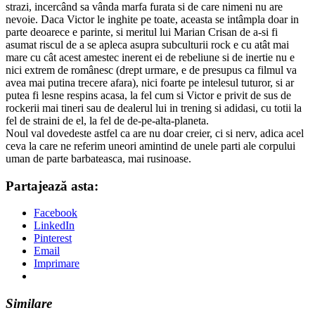
strazi, incercând sa vânda marfa furata si de care nimeni nu are
nevoie. Daca Victor le inghite pe toate, aceasta se intâmpla doar in
parte deoarece e parinte, si meritul lui Marian Crisan de a-si fi
asumat riscul de a se apleca asupra subculturii rock e cu atât mai
mare cu cât acest amestec inerent ei de rebeliune si de inertie nu e
nici extrem de românesc (drept urmare, e de presupus ca filmul va
avea mai putina trecere afara), nici foarte pe intelesul tuturor, si ar
putea fi lesne respins acasa, la fel cum si Victor e privit de sus de
rockerii mai tineri sau de dealerul lui in trening si adidasi, cu totii la
fel de straini de el, la fel de de-pe-alta-planeta.
Noul val dovedeste astfel ca are nu doar creier, ci si nerv, adica acel
ceva la care ne referim uneori amintind de unele parti ale corpului
uman de parte barbateasca, mai rusinoase.
Partajează asta:
Facebook
LinkedIn
Pinterest
Email
Imprimare
Similare