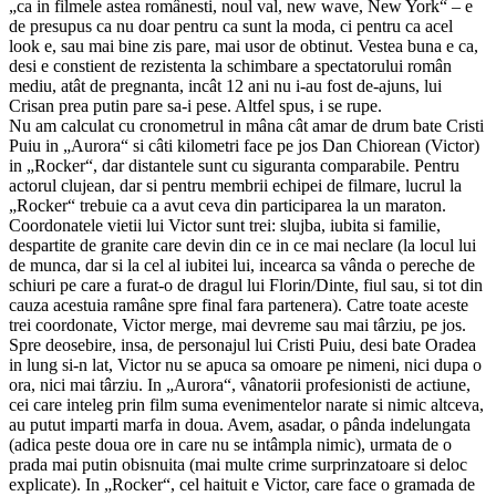
„ca in filmele astea românesti, noul val, new wave, New York“ – e
de presupus ca nu doar pentru ca sunt la moda, ci pentru ca acel
look e, sau mai bine zis pare, mai usor de obtinut. Vestea buna e ca,
desi e constient de rezistenta la schimbare a spectatorului român
mediu, atât de pregnanta, incât 12 ani nu i-au fost de-ajuns, lui
Crisan prea putin pare sa-i pese. Altfel spus, i se rupe.
Nu am calculat cu cronometrul in mâna cât amar de drum bate Cristi
Puiu in „Aurora“ si câti kilometri face pe jos Dan Chiorean (Victor)
in „Rocker“, dar distantele sunt cu siguranta comparabile. Pentru
actorul clujean, dar si pentru membrii echipei de filmare, lucrul la
„Rocker“ trebuie ca a avut ceva din participarea la un maraton.
Coordonatele vietii lui Victor sunt trei: slujba, iubita si familie,
despartite de granite care devin din ce in ce mai neclare (la locul lui
de munca, dar si la cel al iubitei lui, incearca sa vânda o pereche de
schiuri pe care a furat-o de dragul lui Florin/Dinte, fiul sau, si tot din
cauza acestuia ramâne spre final fara partenera). Catre toate aceste
trei coordonate, Victor merge, mai devreme sau mai târziu, pe jos.
Spre deosebire, insa, de personajul lui Cristi Puiu, desi bate Oradea
in lung si-n lat, Victor nu se apuca sa omoare pe nimeni, nici dupa o
ora, nici mai târziu. In „Aurora“, vânatorii profesionisti de actiune,
cei care inteleg prin film suma evenimentelor narate si nimic altceva,
au putut imparti marfa in doua. Avem, asadar, o pânda indelungata
(adica peste doua ore in care nu se intâmpla nimic), urmata de o
prada mai putin obisnuita (mai multe crime surprinzatoare si deloc
explicate). In „Rocker“, cel haituit e Victor, care face o gramada de