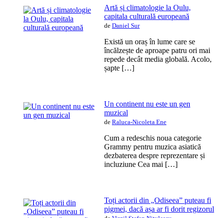
Artă și climatologie la Oulu,
capitala culturală europeană
de
Daniel Sur
Există un oraș în lume care se
încălzește de aproape patru ori mai
repede decât media globală. Acolo,
șapte […]
Un continent nu este un gen
muzical
de
Raluca-Nicoleta Ene
Cum a redeschis noua categorie
Grammy pentru muzica asiatică
dezbaterea despre reprezentare și
incluziune Cea mai […]
Toți actorii din „Odiseea” puteau fi
pigmei, dacă așa ar fi dorit regizorul