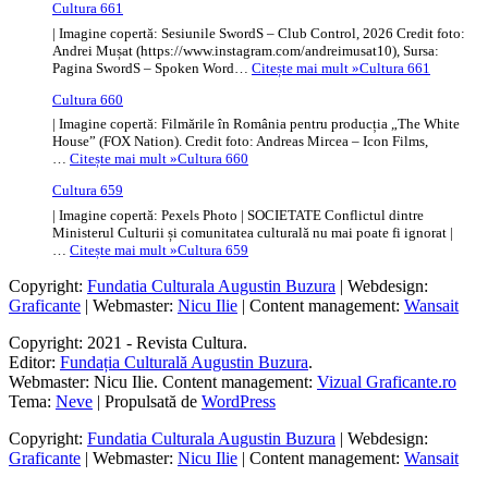
Cultura 661
| Imagine copertă: Sesiunile SwordS – Club Control, 2026 Credit foto:
Andrei Mușat (https://www.instagram.com/andreimusat10), Sursa:
Pagina SwordS – Spoken Word…
Citește mai mult »
Cultura 661
Cultura 660
| Imagine copertă: Filmările în România pentru producția „The White
House” (FOX Nation). Credit foto: Andreas Mircea – Icon Films,
…
Citește mai mult »
Cultura 660
Cultura 659
| Imagine copertă: Pexels Photo | SOCIETATE Conflictul dintre
Ministerul Culturii și comunitatea culturală nu mai poate fi ignorat |
…
Citește mai mult »
Cultura 659
Copyright:
Fundatia Culturala Augustin Buzura
| Webdesign:
Graficante
| Webmaster:
Nicu Ilie
| Content management:
Wansait
Copyright: 2021 - Revista Cultura.
Editor:
Fundația Culturală Augustin Buzura
.
Webmaster: Nicu Ilie. Content management:
Vizual Graficante.ro
Tema:
Neve
| Propulsată de
WordPress
Copyright:
Fundatia Culturala Augustin Buzura
| Webdesign:
Graficante
| Webmaster:
Nicu Ilie
| Content management:
Wansait