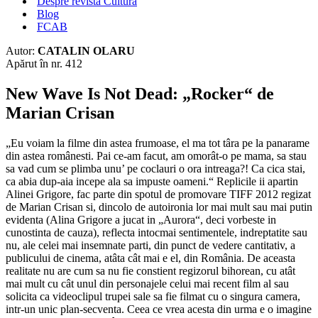
Despre revista Cultura
Blog
FCAB
Autor:
CATALIN OLARU
Apărut în nr. 412
New Wave Is Not Dead: „Rocker“ de
Marian Crisan
„Eu voiam la filme din astea frumoase, el ma tot târa pe la panarame
din astea românesti. Pai ce-am facut, am omorât-o pe mama, sa stau
sa vad cum se plimba unu’ pe coclauri o ora intreaga?! Ca cica stai,
ca abia dup-aia incepe ala sa impuste oameni.“ Replicile ii apartin
Alinei Grigore, fac parte din spotul de promovare TIFF 2012 regizat
de Marian Crisan si, dincolo de autoironia lor mai mult sau mai putin
evidenta (Alina Grigore a jucat in „Aurora“, deci vorbeste in
cunostinta de cauza), reflecta intocmai sentimentele, indreptatite sau
nu, ale celei mai insemnate parti, din punct de vedere cantitativ, a
publicului de cinema, atâta cât mai e el, din România. De aceasta
realitate nu are cum sa nu fie constient regizorul bihorean, cu atât
mai mult cu cât unul din personajele celui mai recent film al sau
solicita ca videoclipul trupei sale sa fie filmat cu o singura camera,
intr-un unic plan-secventa. Ceea ce vrea acesta din urma e o imagine