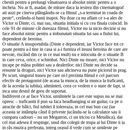
chestii pentru a prelungi vânatoarea si absolut nimic pentru a o
incheia. Nu ar fi, asadar, de mirare daca la iesirea din cinematograf
ati auzi pe cineva plângându-se ca filmul „s-a terminat in coada de
peste“, cerându-si banii inapoi. Nu doar ca nu aflam ce s-a ales de
Victor si Dinte, ci, mai rau, situatia initiala si cu cea finala coincid. In
cele 91 de minute cât dureaza filmul, Victor nu ia nicio decizie si nu
face absolut nimic pentru a imbunatati situatia lui sau a fiului lui,
dependent de heroina.
O situatie A insuportabila (Dinte e dependent, iar Victor face tot ce
poate pentru a-l tine in casa si a-i furniza el insusi heroina de care are
nevoie, riscând din ce in ce mai mult) nu e inlocuita de o situatie B
in care ceva, orice, e schimbat. Nici Dinte nu moare, nici Victor nu
incape pe mâna politiei sau a dealerilor; nici Dinte nu decide sa
renunte la droguri, nici Victor sau altcineva nu pune piciorul in prag.
Pe scurt, singurul traseu pe care ni-l prezinta filmul e cel parcurs
efectiv de protagonist (de acasa la munca, de la munca la traficanti,
de la acestia la iubita), altminteri, ceea ce vedem e o stare de fapt, si
inca una destul de greu de suportat.
Indiferent ce ar face Victor, umilintele la care este supus nu se mai
opresc – traficantii il pun sa faca headbanging si air guitar, ca pe o
atractie de bâlci, fiul iubitei il tolereaza, in cel mai bun caz (iar
aceasta se intâmpla când il priveste jucându-se la calculator sau ii
cumpara cadouri – nu un Megatron, ci un tricou cu Metallica), dar
cel mai adesea il respinge, unul din colegii de trupa ai lui Dinte ii ia
in râs muzica preferata, intreg orasul il vede cum se umileste pe