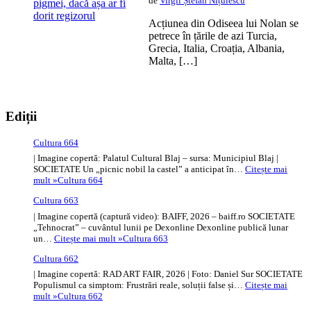
de
Virgil Ștefan Nițulescu
Acțiunea din Odiseea lui Nolan se
petrece în țările de azi Turcia,
Grecia, Italia, Croația, Albania,
Malta, […]
Ediții
Cultura 664
| Imagine copertă: Palatul Cultural Blaj – sursa: Municipiul Blaj |
SOCIETATE Un „picnic nobil la castel” a anticipat în…
Citește mai
mult »
Cultura 664
Cultura 663
| Imagine copertă (captură video): BAIFF, 2026 – baiff.ro SOCIETATE
„Tehnocrat” – cuvântul lunii pe Dexonline Dexonline publică lunar
un…
Citește mai mult »
Cultura 663
Cultura 662
| Imagine copertă: RAD ART FAIR, 2026 | Foto: Daniel Sur SOCIETATE
Populismul ca simptom: Frustrări reale, soluții false și…
Citește mai
mult »
Cultura 662