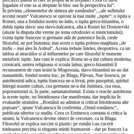
îngaduie el este sa ai dreptate în bloc sau în perspectiva lui“.
În privinta ,,elementelor de sinteza ale românului“, ,,ale sufletului
acestui neam“ Vulcanescu se opreste la mai multe ,,ispite“: o ispita a
Romei, una a fondului nostru ne-latin, o ispita greco-bizantina, o
dubla ispita slava: una slavo-balcanica, alta a Rusiei lui Dostoievski
(aluzie la disputa din vreme pe tema ortodoxiei si misticismului);
exista ispite franceze si germane atât de puternice încât, crede
filozoful, ne pot înstraina; mai avem o ispita polono-maghiara ,,de
trufie – mai ales în Ardeal“. Acesta trebuie înteles, deopotriva, ca un
tablou al atractiilor si al influentelor pe care filozoful le numeste
metaforic ispite. Iata cum le explica: Roma ne-a dat cultura moderna,
cronicarii, unirea religioasa si scoala latina; greco-bizantinii îi
recunoastem de cum iesim la Mogosoaia, slavo-bizantinii ne-au dat
manastirile, fondul nostru trac, pe Blaga, Pârvan, Nae Ionescu, pe
autohtonisti adica, ispita franceza ne-a livrat, prin pasoptisti, spiritul
întregii noastre culturi, cea germana ne-a dat Junimea, cea rusa,
poporanismul si, în parte, samanatorismul. Exista o reactie autohtona
la aceste ispite, nu întotdeauna clar manifestata, dar implicita în
evaluarile strainilor. ,,Românii au admirat si criticat întotdeauna alte
popoare“, spune Vulcanescu în conferinta ,,Omul românesc“,
publicata ulterior ca studiu. Ceea ce Eminescu constata si critica la
straini, la Vulcanescu devine obiect de cercetare, ca la Blaga.
Filozoful se explica succint si plastic: pe român l-au cucerit
totdeauna precizia si eleganta mintii frantuzesti – dar pe francez l-a