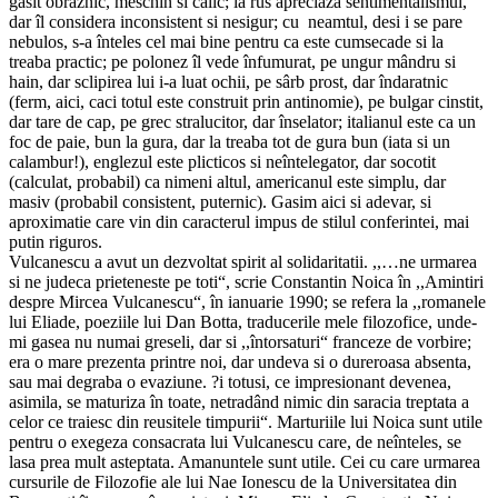
gasit obraznic, meschin si calic; la rus apreciaza sentimentalismul,
dar îl considera inconsistent si nesigur; cu neamtul, desi i se pare
nebulos, s-a înteles cel mai bine pentru ca este cumsecade si la
treaba practic; pe polonez îl vede înfumurat, pe ungur mândru si
hain, dar sclipirea lui i-a luat ochii, pe sârb prost, dar îndaratnic
(ferm, aici, caci totul este construit prin antinomie), pe bulgar cinstit,
dar tare de cap, pe grec stralucitor, dar înselator; italianul este ca un
foc de paie, bun la gura, dar la treaba tot de gura bun (iata si un
calambur!), englezul este plicticos si neîntelegator, dar socotit
(calculat, probabil) ca nimeni altul, americanul este simplu, dar
masiv (probabil consistent, puternic). Gasim aici si adevar, si
aproximatie care vin din caracterul impus de stilul conferintei, mai
putin riguros.
Vulcanescu a avut un dezvoltat spirit al solidaritatii. ,,…ne urmarea
si ne judeca prieteneste pe toti“, scrie Constantin Noica în ,,Amintiri
despre Mircea Vulcanescu“, în ianuarie 1990; se refera la ,,romanele
lui Eliade, poeziile lui Dan Botta, traducerile mele filozofice, unde-
mi gasea nu numai greseli, dar si ,,întorsaturi“ franceze de vorbire;
era o mare prezenta printre noi, dar undeva si o dureroasa absenta,
sau mai degraba o evaziune. ?i totusi, ce impresionant devenea,
asimila, se maturiza în toate, netradând nimic din saracia treptata a
celor ce traiesc din reusitele timpurii“. Marturiile lui Noica sunt utile
pentru o exegeza consacrata lui Vulcanescu care, de neînteles, se
lasa prea mult asteptata. Amanuntele sunt utile. Cei cu care urmarea
cursurile de Filozofie ale lui Nae Ionescu de la Universitatea din