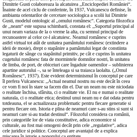
Dimitrie Gusti colaboreaza la alcatuirea ,,Enciclopediei României“.
Înainte de acel ciclu de conferinte, în 1937, Vulcanescu definise, în
ambianta orientarilor de cercetare sociologica a scolii lui Dimitrie
Gusti, modelul ontologic al ,,omului românesc“. Categoria filozofica
de ,,neam“ este supusa schimbarii, constata el: ,,Suportul principal al
unui neam variaza de la o vreme la alta, cu semnul principal de
recunoastere al celor ce-l alcatuiesc. Neamul românesc e cuprins
astfel virtual tot atât de unitatea pamântului românesc (extindere a
ideii de mosie), drept o stapânire a pamântului legat de constiinta
legaturii de sânge cu stapânitul primitiv, pe cât e cuprins în unitatea
cugetului românesc fata de mormintele domnilor nostri, în unitatea
de limba, de port, de obiceiuri care îngaduie oamenilor – sublinierea
apartine autorului –, sa se înteleaga si sa traiasca laolalta. („Omul
Românesc“, 1937). Este evident determinismul în conceptul pe care
îl prefera Vulcanescu: ,,Actual neamul nostru nu este decât în ceea
ce vom fi noi în stare sa facem din el. Dar un neam nu este niciodata
o realitate închisa, sfârsita, ci o realitate vie. El nu e numai o realitate
naturala, ci o realitate etica; destinul unui neam nu e dat odata pentru
totdeauna, el se actualizeaza problematic pentru fiecare generatie si
pentru fiecare om. Istoria e plina de neamuri care s-au stins si sunt si
neamuri care si-au tradat destinul“. Filozoful considera ca românii,
prin categoriile lor de viata constitutive, adica economice si
culturale, au fost mai omogeni decât prin cele ,,regulative“, adica
cele juridice si politice. Conceptul are avantajul de a explica
miscarea în istorie a poporului ca entitate.