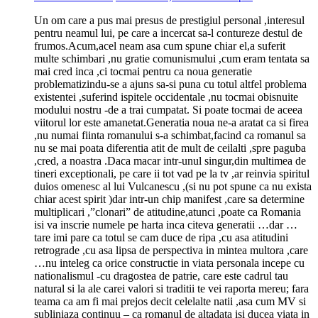
Un om care a pus mai presus de prestigiul personal ,interesul
pentru neamul lui, pe care a incercat sa-l contureze destul de
frumos.Acum,acel neam asa cum spune chiar el,a suferit
multe schimbari ,nu gratie comunismului ,cum eram tentata sa
mai cred inca ,ci tocmai pentru ca noua generatie
problematizindu-se a ajuns sa-si puna cu totul altfel problema
existentei ,suferind ispitele occidentale ,nu tocmai obisnuite
modului nostru -de a trai cumpatat. Si poate tocmai de aceea
viitorul lor este amanetat.Generatia noua ne-a aratat ca si firea
,nu numai fiinta romanului s-a schimbat,facind ca romanul sa
nu se mai poata diferentia atit de mult de ceilalti ,spre paguba
,cred, a noastra .Daca macar intr-unul singur,din multimea de
tineri exceptionali, pe care ii tot vad pe la tv ,ar reinvia spiritul
duios omenesc al lui Vulcanescu ,(si nu pot spune ca nu exista
chiar acest spirit )dar intr-un chip manifest ,care sa determine
multiplicari ,”clonari” de atitudine,atunci ,poate ca Romania
isi va inscrie numele pe harta inca citeva generatii …dar …
tare imi pare ca totul se cam duce de ripa ,cu asa atitudini
retrograde ,cu asa lipsa de perspectiva in mintea multora ,care
…nu inteleg ca orice constructie in viata personala incepe cu
nationalismul -cu dragostea de patrie, care este cadrul tau
natural si la ale carei valori si traditii te vei raporta mereu; fara
teama ca am fi mai prejos decit celelalte natii ,asa cum MV si
subliniaza continuu – ca romanul de altadata isi ducea viata in