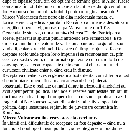
dupa ce ispasise patru din cei opt ani de temnita grea, la Aiud; fusese
condamnat în lotul demnitarilor care au facut parte din guvernul lui
Ion Antonescu în timpul razboiului pentru întregirea neamului!
Mircea Vulcanescu face parte din elita intelectuala rasata, cu
formatie enciclopedica, aparuta în România ca urmare a descatusarii
energiilor, tinere si viguroase, dupa Marea Unire din 1918.
Generatia de sinteza, cum a numit-o Mircea Eliade. Participarea
acestei generatii la spiritul public antebelic este remarcabila. Este
drept ca unii dintre creatorii de vârf s-au abandonat orgoliului sau
vanitatii, chiar si ranchiunei. Detasarea în timp ne ajuta sa facem
dreptate acolo unde opera lor o impune si sa recunoastem ca, prin
ceea ce rezista vremii, ei au format o generatie cu o mare forta de
convingere, ca aveau capacitate de toleranta si chiar darul unei
curtuoazii civilizate chiar si când erau în dispute.
Receptarea creatiei acestei generatii a fost diferita, cum diferita a fost
si confruntarea operei fiecaruia cu adevarul si cu judecata
posteritatii. Este o realitate ca multi dintre intelectualii antebelici au
avut apetit pentru politica. De unde si rezerve manifestate din ratiuni
doctrinare în chiar timpul irumperii lor în constiinta publica – cazul
tragic al lui Nae Ionescu –, sau din spirit vindicativ si opacitate
politica, dupa instaurarea regimului de guvernare comunista în
România.
Mircea Vulcanescu ilustreaza aceasta asertiune.
În ultimii ani, dificultatile de receptare au fost depasite – când nu a
functionat noul oportunism politic –, iar reintegrarea unora dintre