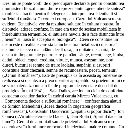
Desi nu se poate vorbi de o preocupare declarata pentru constituirea
unui sistem filozofic unii dintre reprezentantii ,,generatiei de sinteza“
manifesta atractie pentru întelegerea si interpretarea identitatii si
sufletului românesc în context european. Cazul lui Vulcanescu este
evident. Tentativele vor da rezultate salutare în cultura noastra. În
disputele, adesea confuze, în care era usor de sesizat mobilitatea în
întrebuintarea termenilor, el intuieste nevoia de a face distinctie între
,,neam“ si ,,rasa în acceptia ei biologica“: ,,Ceea ce constituie un
neam este o realitate care sta la încheietura metafizicii cu istoria“;
neamul este ceva mai adânc decât rasa, ,,o unitate de soarta, de
destin în timp, unitate pentru care pamânt, sânge, trecut, lege, limba,
datini, obicei, cuget, credinta, virtute, munca, asezaminte, port,
dureri, bucurii si semne de traire laolalta, stapâniri si asupriri
constituie doar chezasii, semne de recunoastere, peceti, temeiuri“
(,,Omul Românesc“). Este de presupus ca în aceasta aglomerare se
realizeaza si o sinteza a preocuparilor apropiatilor si prietenilor lui ce
se vor materializa într-un fel de program de cercetare deosebit de
prodigios. În mai 1941, la Sala Dalles, are loc un ciclu de conferinte
consacrat cetatilor dacice în cadrul caruia Mircea Vulcanescu, cu
,,Componenta dacica a sufletului românesc“, conferentiaza alaturi
de Simion Mehedinti (,,Ideea dacica în cugetarea geografica
româneasca“), Constantin Daicoviciu (,,Spatiu si popor dacic“), Ion
Conea (,,Virtutile eterne ale Daciei“), Dan Botta (,,Spiritul dacic în
lume“). Cercul de apropiati sau de prieteni ai lui Vulcanescu se
coaguleaza în jurul unor preocupari intelectuale majore comune. Cu