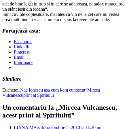
atât de bine legat în trup si în care se adapostea, paradox miraculos,
un sfânt iesit din icoana“.
Sunt cuvinte coplesitoare, mai ales ca vin de la cel care nu vedea
prea mult bine în viata si nu era dispus la reverente amicale.
Partajează asta:
Facebook
LinkedIn
Pinterest
Email
Imprimare
Similare
Etichete:
„Nae Ionescu asa cum l-am cunoscut“
Mircea
Vulcanescu
print al Spiritului
Un comentariu la „Mircea Vulcanescu,
acest print al Spiritului”
LIANA MAXIM
octombrie 5, 2010 la 11:30 pm