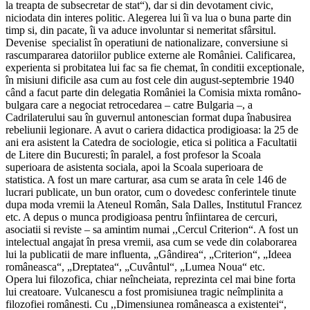
la treapta de subsecretar de stat“), dar si din devotament civic,
niciodata din interes politic. Alegerea lui îi va lua o buna parte din
timp si, din pacate, îi va aduce involuntar si nemeritat sfârsitul.
Devenise specialist în operatiuni de nationalizare, conversiune si
rascumpararea datoriilor publice externe ale României. Calificarea,
experienta si probitatea lui fac sa fie chemat, în conditii exceptionale,
în misiuni dificile asa cum au fost cele din august-septembrie 1940
când a facut parte din delegatia României la Comisia mixta româno-
bulgara care a negociat retrocedarea – catre Bulgaria –, a
Cadrilaterului sau în guvernul antonescian format dupa înabusirea
rebeliunii legionare. A avut o cariera didactica prodigioasa: la 25 de
ani era asistent la Catedra de sociologie, etica si politica a Facultatii
de Litere din Bucuresti; în paralel, a fost profesor la Scoala
superioara de asistenta sociala, apoi la Scoala superioara de
statistica. A fost un mare carturar, asa cum se arata în cele 146 de
lucrari publicate, un bun orator, cum o dovedesc conferintele tinute
dupa moda vremii la Ateneul Român, Sala Dalles, Institutul Francez
etc. A depus o munca prodigioasa pentru înfiintarea de cercuri,
asociatii si reviste – sa amintim numai ,,Cercul Criterion“. A fost un
intelectual angajat în presa vremii, asa cum se vede din colaborarea
lui la publicatii de mare influenta, „Gândirea“, „Criterion“, „Ideea
româneasca“, „Dreptatea“, „Cuvântul“, „Lumea Noua“ etc.
Opera lui filozofica, chiar neîncheiata, reprezinta cel mai bine forta
lui creatoare. Vulcanescu a fost promisiunea tragic neîmplinita a
filozofiei românesti. Cu ,,Dimensiunea româneasca a existentei“,