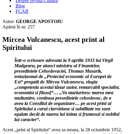
Despre revista Cultura
Blog
FCAB
Autor:
GEORGE APOSTOIU
Apărut în nr. 257
Mircea Vulcanescu, acest print al
Spiritului
Într-o scrisoare adresata la 9 aprilie 1933 lui Virgil
Madgearu, pe atunci ministru al Finantelor,
presedintele Cehoslovaciei, Thomas Masarik,
entuziasmat de ,,Proiectul economic al Europei de
Est“ pregatit de Mircea Vulcanescu, elogia
,,competenta acestui tânar autor, remarcabil specialist,
economist si filozof“… ,,Va marturisesc marea mea
multumire, continua presedintele cehoslovac, de a
avea la Consiliul de organizare… pe acest print al
Spiritului a carui clarviziune si subtilitate nu sunt
egalate decât de marea lui inima si frumosul si nobilul
lui caracter“.
Acest ,,print al Spiritului“ avea sa moara, la 28 octombrie 1952,