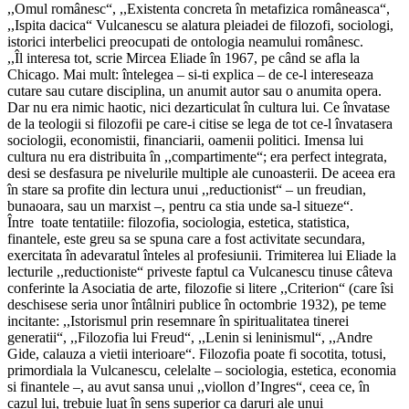
,,Omul românesc“, ,,Existenta concreta în metafizica româneasca“,
,,Ispita dacica“ Vulcanescu se alatura pleiadei de filozofi, sociologi,
istorici interbelici preocupati de ontologia neamului românesc.
,,Îl interesa tot, scrie Mircea Eliade în 1967, pe când se afla la
Chicago. Mai mult: întelegea – si-ti explica – de ce-l intereseaza
cutare sau cutare disciplina, un anumit autor sau o anumita opera.
Dar nu era nimic haotic, nici dezarticulat în cultura lui. Ce învatase
de la teologii si filozofii pe care-i citise se lega de tot ce-l învatasera
sociologii, economistii, financiarii, oamenii politici. Imensa lui
cultura nu era distribuita în ,,compartimente“; era perfect integrata,
desi se desfasura pe nivelurile multiple ale cunoasterii. De aceea era
în stare sa profite din lectura unui ,,reductionist“ – un freudian,
bunaoara, sau un marxist –, pentru ca stia unde sa-l situeze“.
Între toate tentatiile: filozofia, sociologia, estetica, statistica,
finantele, este greu sa se spuna care a fost activitate secundara,
exercitata în adevaratul înteles al profesiunii. Trimiterea lui Eliade la
lecturile ,,reductioniste“ priveste faptul ca Vulcanescu tinuse câteva
conferinte la Asociatia de arte, filozofie si litere ,,Criterion“ (care îsi
deschisese seria unor întâlniri publice în octombrie 1932), pe teme
incitante: ,,Istorismul prin resemnare în spiritualitatea tinerei
generatii“, ,,Filozofia lui Freud“, ,,Lenin si leninismul“, ,,Andre
Gide, calauza a vietii interioare“. Filozofia poate fi socotita, totusi,
primordiala la Vulcanescu, celelalte – sociologia, estetica, economia
si finantele –, au avut sansa unui ,,viollon d’Ingres“, ceea ce, în
cazul lui, trebuie luat în sens superior ca daruri ale unui