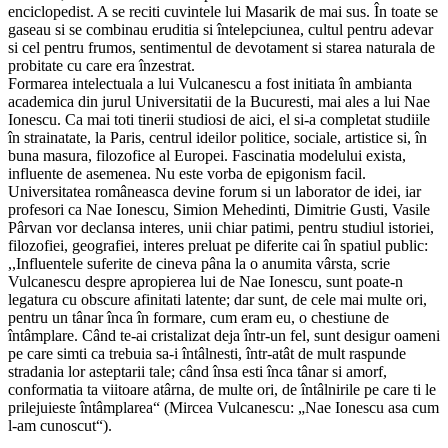
enciclopedist. A se reciti cuvintele lui Masarik de mai sus. În toate se
gaseau si se combinau eruditia si întelepciunea, cultul pentru adevar
si cel pentru frumos, sentimentul de devotament si starea naturala de
probitate cu care era înzestrat.
Formarea intelectuala a lui Vulcanescu a fost initiata în ambianta
academica din jurul Universitatii de la Bucuresti, mai ales a lui Nae
Ionescu. Ca mai toti tinerii studiosi de aici, el si-a completat studiile
în strainatate, la Paris, centrul ideilor politice, sociale, artistice si, în
buna masura, filozofice al Europei. Fascinatia modelului exista,
influente de asemenea. Nu este vorba de epigonism facil.
Universitatea româneasca devine forum si un laborator de idei, iar
profesori ca Nae Ionescu, Simion Mehedinti, Dimitrie Gusti, Vasile
Pârvan vor declansa interes, unii chiar patimi, pentru studiul istoriei,
filozofiei, geografiei, interes preluat pe diferite cai în spatiul public:
,,Influentele suferite de cineva pâna la o anumita vârsta, scrie
Vulcanescu despre apropierea lui de Nae Ionescu, sunt poate-n
legatura cu obscure afinitati latente; dar sunt, de cele mai multe ori,
pentru un tânar înca în formare, cum eram eu, o chestiune de
întâmplare. Când te-ai cristalizat deja într-un fel, sunt desigur oameni
pe care simti ca trebuia sa-i întâlnesti, într-atât de mult raspunde
stradania lor asteptarii tale; când însa esti înca tânar si amorf,
conformatia ta viitoare atârna, de multe ori, de întâlnirile pe care ti le
prilejuieste întâmplarea“ (Mircea Vulcanescu: „Nae Ionescu asa cum
l-am cunoscut“).