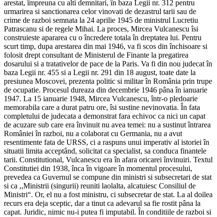
arestat, împreuna cu alti demnitari, în baza Legii nr. 312 pentru
urmarirea si sanctionarea celor vinovati de dezastrul tarii sau de
crime de razboi semnata la 24 aprilie 1945 de ministrul Lucretiu
Patrascanu si de regele Mihai. La proces, Mircea Vulcanescu îsi
construieste apararea cu o încredere totala în dreptatea lui. Pentru
scurt timp, dupa arestarea din mai 1946, va fi scos din închisoare si
folosit drept consultant de Ministerul de Finante la pregatirea
dosarului si a tratativelor de pace de la Paris. Va fi din nou judecat în
baza Legii nr. 455 si a Legii nr. 291 din 18 august, toate date la
presiunea Moscovei, prezenta politic si militar în România prin trupe
de ocupatie. Procesul dureaza din decembrie 1946 pâna în ianuarie
1947. La 15 ianuarie 1948, Mircea Vulcanescu, într-o pledoarie
memorabila care a durat patru ore, îsi sustine nevinovatia. În fata
completului de judecata a demonstrat fara echivoc ca nici un capat
de acuzare sub care era învinuit nu avea temei: nu a sustinut întrarea
României în razboi, nu a colaborat cu Germania, nu a avut
resentimente fata de URSS, ci a raspuns unui imperativ al istoriei în
situatii limita acceptând, solicitat ca specialist, sa conduca finantele
tarii. Constitutional, Vulcanescu era în afara oricarei învinuiri. Textul
Constitutiei din 1938, înca în vigoare în momentul procesului,
prevedea ca Guvernul se compune din ministri si subsecretari de stat
si ca ,,Ministrii (singurii) reuniti laolalta, alcatuiesc Consiliul de
Ministri“. Or, el nu a fost ministru, ci subsecretar de stat. La al doilea
recurs era deja sceptic, dar a tinut ca adevarul sa fie rostit pâna la
capat. Juridic, nimic nu-i putea fi imputabil. În conditiile de razboi si