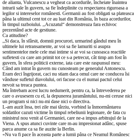
de alianta, Vulcanescu a vegheat ca acordurile, încheiate înaintea
intrarii sale în guvern, sa fie îndeplinite cu respectarea riguroasa a
legilor si intereselor românesti. Germanii au fost obligati sa plateasca
pâna la ultimul cent tot ce au luat din România, în baza acordurilor,
în timpul razboiului. ,,Acuzatul“ demonstreaza fara echivoc
prezentând acte de gestiune.
Ca atitudine?
,,Si daca, în sfârsit, domnii procurori, urmarind gândul meu în
ultimele lui retransamente, ar voi sa fie lamuriti si asupra
sentimentelor mele cele mai intime si ar voi sa cunoasca reactiile
sufletesti cu care am primit tot ce s-a petrecut, cât timp am fost în
guvern, în sfera politicii externe, iata care este raspunsul meu:
Când am intrat în guvern nu cunosteam pe generalul Antonescu.
Eram deci îngrijorat, caci nu stiam daca omul care ne conducea îsi
vânduse sufletul diavolului, ori facuse cu el numai pactul celui
nevoit sa treaca puntea.
Ma întrebam acest lucru nedumerit, pentru ca, la întrevederea pe
care o avusesem cu el, la depunerea juramântului, nu-mi ceruse nici
un program si nici nu-mi dase nici o directiva.
L-am auzit însa, trei zile mai târziu, vorbind la înmormântarea
soldatilor cazuti victime în timpul rebeliunii legionare, de fata cu
ministrul nou venit al Germaniei, care ne-a impus arbitrajul de la
Viena. A spus atunci cuvinte care m-au impresionat adânc, spuse
parca anume ca sa fie auzite la Berlin.
«Nu va fi pace în aceasta parte a lumii pâna ce Neamul Românesc