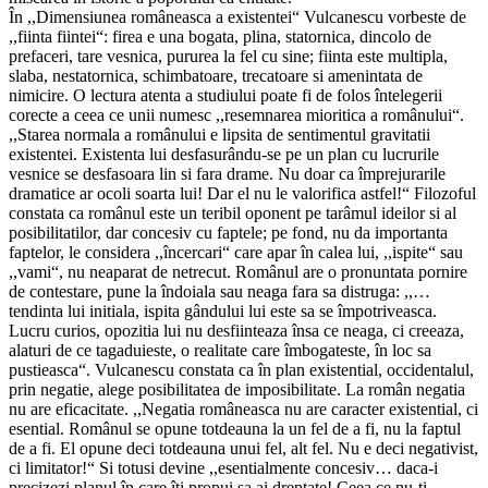
În ,,Dimensiunea româneasca a existentei“ Vulcanescu vorbeste de
,,fiinta fiintei“: firea e una bogata, plina, statornica, dincolo de
prefaceri, tare vesnica, pururea la fel cu sine; fiinta este multipla,
slaba, nestatornica, schimbatoare, trecatoare si amenintata de
nimicire. O lectura atenta a studiului poate fi de folos întelegerii
corecte a ceea ce unii numesc ,,resemnarea mioritica a românului“.
,,Starea normala a românului e lipsita de sentimentul gravitatii
existentei. Existenta lui desfasurându-se pe un plan cu lucrurile
vesnice se desfasoara lin si fara drame. Nu doar ca împrejurarile
dramatice ar ocoli soarta lui! Dar el nu le valorifica astfel!“ Filozoful
constata ca românul este un teribil oponent pe tarâmul ideilor si al
posibilitatilor, dar concesiv cu faptele; pe fond, nu da importanta
faptelor, le considera ,,încercari“ care apar în calea lui, ,,ispite“ sau
,,vami“, nu neaparat de netrecut. Românul are o pronuntata pornire
de contestare, pune la îndoiala sau neaga fara sa distruga: ,,…
tendinta lui initiala, ispita gândului lui este sa se împotriveasca.
Lucru curios, opozitia lui nu desfiinteaza însa ce neaga, ci creeaza,
alaturi de ce tagaduieste, o realitate care îmbogateste, în loc sa
pustieasca“. Vulcanescu constata ca în plan existential, occidentalul,
prin negatie, alege posibilitatea de imposibilitate. La român negatia
nu are eficacitate. ,,Negatia româneasca nu are caracter existential, ci
esential. Românul se opune totdeauna la un fel de a fi, nu la faptul
de a fi. El opune deci totdeauna unui fel, alt fel. Nu e deci negativist,
ci limitator!“ Si totusi devine ,,esentialmente concesiv… daca-i
precizezi planul în care îti propui sa ai dreptate! Ceea ce nu-ti