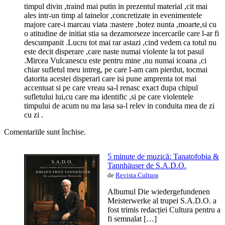
timpul divin ,traind mai putin in prezentul material ,cit mai
ales intr-un timp al tainelor ,concretizate in evenimentele
majore care-i marcau viata :nastere ,botez nunta ,moarte,si cu
o atitudine de initiat stia sa dezamorseze incercarile care l-ar fi
descumpanit .Lucru tot mai rar astazi ,cind vedem ca totul nu
este decit disperare ,care naste numai violente la tot pasul
.Mircea Vulcanescu este pentru mine ,nu numai icoana ,ci
chiar sufletul meu intreg, pe care l-am cam pierdut, tocmai
datorita acestei disperari care isi pune amprenta tot mai
accentuat si pe care vreau sa-l renasc exact dupa chipul
sufletului lui,cu care ma identific ,si pe care violentele
timpului de acum nu ma lasa sa-l relev in conduita mea de zi
cu zi .
Comentariile sunt închise.
5 minute de muzică: Tanatofobia &
Tannhäuser de S.A.D.O.
de
Revista Cultura
Albumul Die wiedergefundenen
Meisterwerke al trupei S.A.D.O. a
fost trimis redacției Cultura pentru a
fi semnalat […]