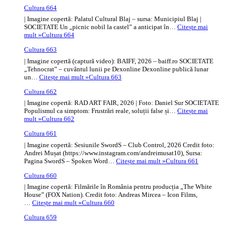
Cultura 664
| Imagine copertă: Palatul Cultural Blaj – sursa: Municipiul Blaj |
SOCIETATE Un „picnic nobil la castel” a anticipat în…
Citește mai
mult »
Cultura 664
Cultura 663
| Imagine copertă (captură video): BAIFF, 2026 – baiff.ro SOCIETATE
„Tehnocrat” – cuvântul lunii pe Dexonline Dexonline publică lunar
un…
Citește mai mult »
Cultura 663
Cultura 662
| Imagine copertă: RAD ART FAIR, 2026 | Foto: Daniel Sur SOCIETATE
Populismul ca simptom: Frustrări reale, soluții false și…
Citește mai
mult »
Cultura 662
Cultura 661
| Imagine copertă: Sesiunile SwordS – Club Control, 2026 Credit foto:
Andrei Mușat (https://www.instagram.com/andreimusat10), Sursa:
Pagina SwordS – Spoken Word…
Citește mai mult »
Cultura 661
Cultura 660
| Imagine copertă: Filmările în România pentru producția „The White
House” (FOX Nation). Credit foto: Andreas Mircea – Icon Films,
…
Citește mai mult »
Cultura 660
Cultura 659