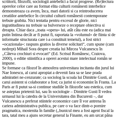
scriitorii, filozofii, sociologii antebelici a facut progrese. (Re)lectura
operelor celor care au format elita culturii românesti interbelice
demonstreaza ca avem, înca, mari datorii si ca reintroducerea
creatiilor antebelice în circuitul culturii românesti contemporane
trebuie grabita. Nici tentatia pentru excesul de glorie, nici
ingratitudinea nu trebuie sa bulverseze o receptare obiectiva si
dreapta. Chiar daca ,,toata «opera» lui, atât câta este ea (adica mai
putin întinsa decât ar fi putut fi, raportata la «volumul» de fiinta si de
informatie structurata care i-a constituit temeiul), a fost strict
«ocazionala»: raspuns gratios la diverse solicitari“, cum spune (cam
nedrept) Mihail Sora despre creatia lui Mircea Vulcanescu în
,,Câteva crochiuri si evocari“ (Ed. Scrisul Românesc, Craiova,
2000), o editie stiintifica a operei acestui mare intelectual român se
impune.
Se formase ca filozof în atmosfera universitara incitanta din jurul lui
Nae Ionescu, al carui apropiat a devenit fara sa se lase prada
admiratiei ne-cenzurate; ca sociolog la scoala lui Dimitrie Gusti, al
carui asistent si colaborator a fost; ca jurist si economist în Franta. La
Paris ar fi putut sa-si continue studiile în filozofie sau estetica, cum
se asteptau prietenii lui, sau în sociologie – Dimitrie Gusti îl vedea
urmasul lui la catedra de la Universitatea din Bucuresti –, dar
Vulcanescu a preferat stiintele economice care îl vor antrena în
cariera administrativa publica, pe care o va face dintr-o pornire
pragmatica, mostenita în familie (,,bunicul meu a fost agent fiscal la
tara, tatal meu a ajuns secretar general la Finante, eu am urcat pâna