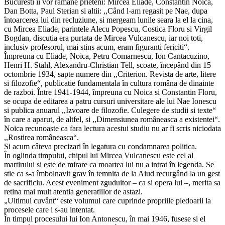
Bucuresti îi vor ramâne prieteni: Mircea Eliade, Constantin Noica,
Dan Botta, Paul Sterian si altii: ,,Când l-am regasit pe Nae, dupa
întoarcerea lui din recluziune, si mergeam lunile seara la el la cina,
cu Mircea Eliade, parintele Alecu Popescu, Costica Floru si Virgil
Bogdan, discutia era purtata de Mircea Vulcanescu, iar noi toti,
inclusiv profesorul, mai stins acum, eram figuranti fericiti“.
Împreuna cu Eliade, Noica, Petru Comarnescu, Ion Cantacuzino,
Henri H. Stahl, Alexandru-Christian Tell, scoate, începând din 15
octombrie 1934, sapte numere din ,,Criterion. Revista de arte, litere
si filozofie“, publicatie fundamentala în cultura româna de dinainte
de razboi. Între 1941-1944, împreuna cu Noica si Constantin Floru,
se ocupa de editarea a patru cursuri universitare ale lui Nae Ionescu
si publica anuarul ,,Izvoare de filozofie. Culegere de studii si texte“
în care a aparut, de altfel, si ,,Dimensiunea româneasca a existentei“.
Noica recunoaste ca fara lectura acestui studiu nu ar fi scris niciodata
,,Rostirea româneasca“.
Si acum câteva precizari în legatura cu condamnarea politica.
În oglinda timpului, chipul lui Mircea Vulcanescu este cel al
martirului si este de mirare ca moartea lui nu a intrat în legenda. Se
stie ca s-a îmbolnavit grav în temnita de la Aiud recurgând la un gest
de sacrificiu. Acest eveniment zguduitor – ca si opera lui –, merita sa
retina mai mult atentia generatiilor de astazi.
„Ultimul cuvânt“ este volumul care cuprinde propriile pledoarii la
procesele care i s-au intentat.
În timpul procesului lui Ion Antonescu, în mai 1946, fusese si el