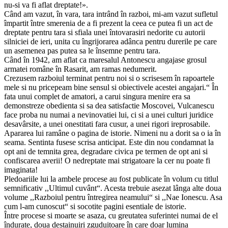
nu-si va fi aflat dreptate!».
Când am vazut, în vara, tara intrând în razboi, mi-am vazut sufletul
împartit între smerenia de a fi prezent la ceea ce putea fi un act de
dreptate pentru tara si sfiala unei întovarasiri nedorite cu autorii
silniciei de ieri, unita cu îngrijorarea adânca pentru durerile pe care
un asemenea pas putea sa le însemne pentru tara.
Când în 1942, am aflat ca maresalul Antonescu angajase grosul
armatei române în Rasarit, am ramas nedumerit.
Crezusem razboiul terminat pentru noi si o scrisesem în rapoartele
mele si nu pricepeam bine sensul si obiectivele acestei angajari.“ În
fata unui complet de amatori, a carui singura menire era sa
demonstreze obedienta si sa dea satisfactie Moscovei, Vulcanescu
face proba nu numai a nevinovatiei lui, ci si a unei culturi juridice
desavârsite, a unei onestitati fara cusur, a unei rigori ireprosabile.
Apararea lui ramâne o pagina de istorie. Nimeni nu a dorit sa o ia în
seama. Sentinta fusese scrisa anticipat. Este din nou condamnat la
opt ani de temnita grea, degradare civica pe termen de opt ani si
confiscarea averii! O nedreptate mai strigatoare la cer nu poate fi
imaginata!
Pledoariile lui la ambele procese au fost publicate în volum cu titlul
semnificativ ,,Ultimul cuvânt“. Acesta trebuie asezat lânga alte doua
volume ,,Razboiul pentru întregirea neamului“ si ,,Nae Ionescu. Asa
cum l-am cunoscut“ si socotite pagini esentiale de istorie.
Între procese si moarte se asaza, cu greutatea suferintei numai de el
îndurate, doua destainuiri zguduitoare în care doar lumina