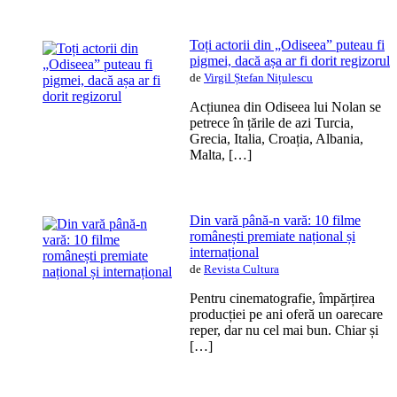
Toți actorii din „Odiseea” puteau fi
pigmei, dacă așa ar fi dorit regizorul
de
Virgil Ștefan Nițulescu
Acțiunea din Odiseea lui Nolan se
petrece în țările de azi Turcia,
Grecia, Italia, Croația, Albania,
Malta, […]
Din vară până-n vară: 10 filme
românești premiate național și
internațional
de
Revista Cultura
Pentru cinematografie, împărțirea
producției pe ani oferă un oarecare
reper, dar nu cel mai bun. Chiar și
[…]