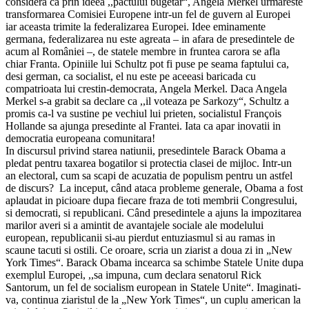
considera ca prin ideea ,,pactului bugetar“, Angela Merkel urmareste
transformarea Comisiei Europene intr-un fel de guvern al Europei
iar aceasta trimite la federalizarea Europei. Idee eminamente
germana, federalizarea nu este agreata – in afara de presedintele de
acum al României –, de statele membre in fruntea carora se afla
chiar Franta. Opiniile lui Schultz pot fi puse pe seama faptului ca,
desi german, ca socialist, el nu este pe aceeasi baricada cu
compatrioata lui crestin-democrata, Angela Merkel. Daca Angela
Merkel s-a grabit sa declare ca ,,il voteaza pe Sarkozy“, Schultz a
promis ca-l va sustine pe vechiul lui prieten, socialistul François
Hollande sa ajunga presedinte al Frantei. Iata ca apar inovatii in
democratia europeana comunitara!
In discursul privind starea natiunii, presedintele Barack Obama a
pledat pentru taxarea bogatilor si protectia clasei de mijloc. Intr-un
an electoral, cum sa scapi de acuzatia de populism pentru un astfel
de discurs? La inceput, când ataca probleme generale, Obama a fost
aplaudat in picioare dupa fiecare fraza de toti membrii Congresului,
si democrati, si republicani. Când presedintele a ajuns la impozitarea
marilor averi si a amintit de avantajele sociale ale modelului
european, republicanii si-au pierdut entuziasmul si au ramas in
scaune tacuti si ostili. Ce oroare, scria un ziarist a doua zi in „New
York Times“. Barack Obama incearca sa schimbe Statele Unite dupa
exemplul Europei, ,,sa impuna, cum declara senatorul Rick
Santorum, un fel de socialism european in Statele Unite“. Imaginati-
va, continua ziaristul de la „New York Times“, un cuplu american la