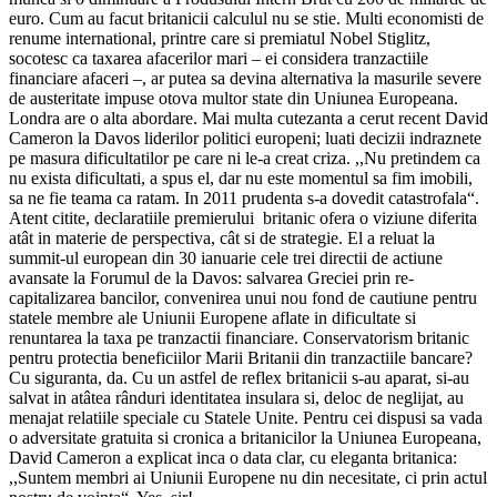
euro. Cum au facut britanicii calculul nu se stie. Multi economisti de
renume international, printre care si premiatul Nobel Stiglitz,
socotesc ca taxarea afacerilor mari – ei considera tranzactiile
financiare afaceri –, ar putea sa devina alternativa la masurile severe
de austeritate impuse otova multor state din Uniunea Europeana.
Londra are o alta abordare. Mai multa cutezanta a cerut recent David
Cameron la Davos liderilor politici europeni; luati decizii indraznete
pe masura dificultatilor pe care ni le-a creat criza. ,,Nu pretindem ca
nu exista dificultati, a spus el, dar nu este momentul sa fim imobili,
sa ne fie teama ca ratam. In 2011 prudenta s-a dovedit catastrofala“.
Atent citite, declaratiile premierului britanic ofera o viziune diferita
atât in materie de perspectiva, cât si de strategie. El a reluat la
summit-ul european din 30 ianuarie cele trei directii de actiune
avansate la Forumul de la Davos: salvarea Greciei prin re-
capitalizarea bancilor, convenirea unui nou fond de cautiune pentru
statele membre ale Uniunii Europene aflate in dificultate si
renuntarea la taxa pe tranzactii financiare. Conservatorism britanic
pentru protectia beneficiilor Marii Britanii din tranzactiile bancare?
Cu siguranta, da. Cu un astfel de reflex britanicii s-au aparat, si-au
salvat in atâtea rânduri identitatea insulara si, deloc de neglijat, au
menajat relatiile speciale cu Statele Unite. Pentru cei dispusi sa vada
o adversitate gratuita si cronica a britanicilor la Uniunea Europeana,
David Cameron a explicat inca o data clar, cu eleganta britanica:
,,Suntem membri ai Uniunii Europene nu din necesitate, ci prin actul