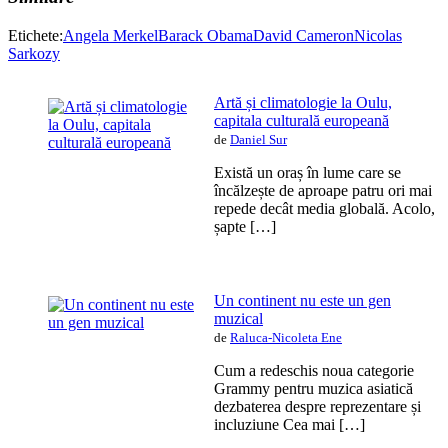
Etichete:
Angela Merkel
Barack Obama
David Cameron
Nicolas
Sarkozy
Artă și climatologie la Oulu,
capitala culturală europeană
de
Daniel Sur
Există un oraș în lume care se
încălzește de aproape patru ori mai
repede decât media globală. Acolo,
șapte […]
Un continent nu este un gen
muzical
de
Raluca-Nicoleta Ene
Cum a redeschis noua categorie
Grammy pentru muzica asiatică
dezbaterea despre reprezentare și
incluziune Cea mai […]