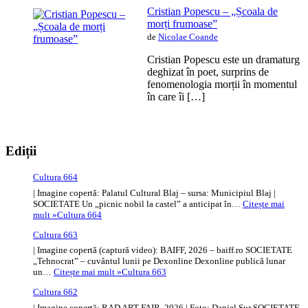
Cristian Popescu – „Școala de
morți frumoase”
de
Nicolae Coande
Cristian Popescu este un dramaturg
deghizat în poet, surprins de
fenomenologia morții în momentul
în care îi […]
Ediții
Cultura 664
| Imagine copertă: Palatul Cultural Blaj – sursa: Municipiul Blaj |
SOCIETATE Un „picnic nobil la castel” a anticipat în…
Citește mai
mult »
Cultura 664
Cultura 663
| Imagine copertă (captură video): BAIFF, 2026 – baiff.ro SOCIETATE
„Tehnocrat” – cuvântul lunii pe Dexonline Dexonline publică lunar
un…
Citește mai mult »
Cultura 663
Cultura 662
| Imagine copertă: RAD ART FAIR, 2026 | Foto: Daniel Sur SOCIETATE