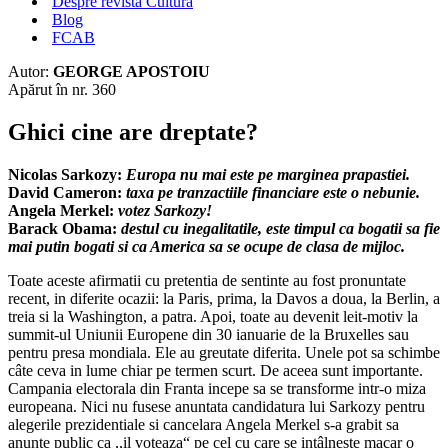
Despre revista Cultura
Blog
FCAB
Autor:
GEORGE APOSTOIU
Apărut în nr. 360
Ghici cine are dreptate?
Nicolas Sarkozy:
Europa nu mai este pe marginea prapastiei.
David Cameron:
taxa pe tranzactiile financiare este o nebunie.
Angela Merkel:
votez Sarkozy!
Barack Obama:
destul cu inegalitatile, este timpul ca bogatii sa fie
mai putin bogati si ca America sa se ocupe de clasa de mijloc.
Toate aceste afirmatii cu pretentia de sentinte au fost pronuntate
recent, in diferite ocazii: la Paris, prima, la Davos a doua, la Berlin, a
treia si la Washington, a patra. Apoi, toate au devenit leit-motiv la
summit-ul Uniunii Europene din 30 ianuarie de la Bruxelles sau
pentru presa mondiala. Ele au greutate diferita. Unele pot sa schimbe
câte ceva in lume chiar pe termen scurt. De aceea sunt importante.
Campania electorala din Franta incepe sa se transforme intr-o miza
europeana. Nici nu fusese anuntata candidatura lui Sarkozy pentru
alegerile prezidentiale si cancelara Angela Merkel s-a grabit sa
anunte public ca ,,il voteaza“ pe cel cu care se intâlneste macar o