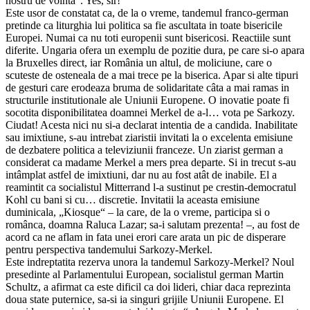
nostru de vointa“. Yes, sir!
Este usor de constatat ca, de la o vreme, tandemul franco-german
pretinde ca liturghia lui politica sa fie ascultata in toate bisericile
Europei. Numai ca nu toti europenii sunt bisericosi. Reactiile sunt
diferite. Ungaria ofera un exemplu de pozitie dura, pe care si-o apara
la Bruxelles direct, iar România un altul, de moliciune, care o
scuteste de osteneala de a mai trece pe la biserica. Apar si alte tipuri
de gesturi care erodeaza bruma de solidaritate câta a mai ramas in
structurile institutionale ale Uniunii Europene. O inovatie poate fi
socotita disponibilitatea doamnei Merkel de a-l… vota pe Sarkozy.
Ciudat! Acesta nici nu si-a declarat intentia de a candida. Inabilitate
sau imixtiune, s-au intrebat ziaristii invitati la o excelenta emisiune
de dezbatere politica a televiziunii franceze. Un ziarist german a
considerat ca madame Merkel a mers prea departe. Si in trecut s-au
intâmplat astfel de imixtiuni, dar nu au fost atât de inabile. El a
reamintit ca socialistul Mitterrand l-a sustinut pe crestin-democratul
Kohl cu bani si cu… discretie. Invitatii la aceasta emisiune
duminicala, „Kiosque“ – la care, de la o vreme, participa si o
românca, doamna Raluca Lazar; sa-i salutam prezenta! –, au fost de
acord ca ne aflam in fata unei erori care arata un pic de disperare
pentru perspectiva tandemului Sarkozy-Merkel.
Este indreptatita rezerva unora la tandemul Sarkozy-Merkel? Noul
presedinte al Parlamentului European, socialistul german Martin
Schultz, a afirmat ca este dificil ca doi lideri, chiar daca reprezinta
doua state puternice, sa-si ia singuri grijile Uniunii Europene. El