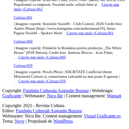
Populismul ca simptom: Frustrări reale, soluții false și…
Citește mai
mult »
Cultura 662
Cultura 661
| Imagine copertă: Sesiunile SwordS – Club Control, 2026 Credit foto:
Andrei Mușat (https://www.instagram.com/andreimusat10), Sursa:
Pagina SwordS – Spoken Word…
Citește mai mult »
Cultura 661
Cultura 660
| Imagine copertă: Filmările în România pentru producția „The White
House” (FOX Nation). Credit foto: Andreas Mircea – Icon Films,
…
Citește mai mult »
Cultura 660
Cultura 659
| Imagine copertă: Pexels Photo | SOCIETATE Conflictul dintre
Ministerul Culturii și comunitatea culturală nu mai poate fi ignorat |
…
Citește mai mult »
Cultura 659
Copyright:
Fundatia Culturala Augustin Buzura
| Webdesign:
Graficante
| Webmaster:
Nicu Ilie
| Content management:
Wansait
Copyright: 2021 - Revista Cultura.
Editor:
Fundația Culturală Augustin Buzura
.
Webmaster: Nicu Ilie. Content management:
Vizual Graficante.ro
Tema:
Neve
| Propulsată de
WordPress