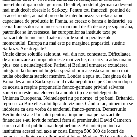
tineretului dupa model german. De altfel, modelul german a devenit
mai mult decât obsesie la Sarkozy. Pentru toti francezii, pornind de
la acest model, actualul presedinte intentioneaza sa refaca rapid
capacitatea de productie in Franta, sa creeze o banca a industriei, sa
ceara francezilor sa munceasca mai mult de 35 de ore pe saptamâna,
patronilor sa investeasca, iar europenilor sa instituie taxa pe
tranzactiile financiare. Toate masurile sunt imperative ale
momentului. Europa nu mai este pe marginea prapastiei, sustine
Sarkozy. Are dreptate?
Unele dintre solutiile sale sunt, vai, din nou contestate. Dificultatea
de armonizare a europenilor este mai veche, dar criza a adus una in
plus: cea a neintelegerilor. Parisul si Berlinul urmaresc extinderea
integrarii la domeniul bugetar sperând prin aceasta sa impuna mai
multa obedienta statelor membre. Londra a spus nu. Imaginea de la
Bruxelles a unui Sarkozy care il evita nepoliticos pe Cameron dupa
ce acesta a respins propunerile franco-germane privind salvarea
zonei euro este una elocventa a noului tip de neintelegeri din
Uniunea Europeana. Neintelegeri nu pe norme, ci pe bani. Britanicii
reproseaza Bruxelles-ului lipsa de viziune. Când o fac, nimeni nu se
indoieste ca este vorba de tandemul franco-german. Demersurile
Berlinului si ale Parisului pentru a impune taxa pe tranzactiile
financiare s-au lovit de refuzul ferm al premierului David Cameron
care a calificat public taxa drept nebunie. Britanicii pretind ca
instituirea acestei noi taxe ar costa Europa 500.000 de locuri de
munca si o diminuare a Produsului Intern Brut cu 200 de miliarde de