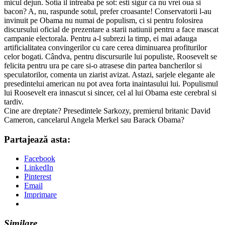
micul dejun. Sotia il intreaba pe sot: esti sigur ca nu vrei oua si
bacon? A, nu, raspunde sotul, prefer croasante! Conservatorii l-au
invinuit pe Obama nu numai de populism, ci si pentru folosirea
discursului oficial de prezentare a starii natiunii pentru a face mascat
campanie electorala. Pentru a-l subrezi la timp, ei mai adauga
artificialitatea convingerilor cu care cerea diminuarea profiturilor
celor bogati. Cândva, pentru discursurile lui populiste, Roosevelt se
felicita pentru ura pe care si-o atrasese din partea bancherilor si
speculatorilor, comenta un ziarist avizat. Astazi, sarjele elegante ale
presedintelui american nu pot avea forta inaintasului lui. Populismul
lui Roosevelt era innascut si sincer, cel al lui Obama este cerebral si
tardiv.
Cine are dreptate? Presedintele Sarkozy, premierul britanic David
Cameron, cancelarul Angela Merkel sau Barack Obama?
Partajează asta:
Facebook
LinkedIn
Pinterest
Email
Imprimare
Similare