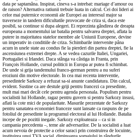
data pe saptamâna. Inspirat, cineva s-a intrebat: mariage d’amour ou
de raison? Alternativa ratiunii trebuie luata in calcul. Cei doi lideri ai
celor mai puternice economii ale Europei au interesul major sa
traverseze in tandem dificultatile provocate de criza si, daca este
posibil, sa continue si dupa alegeri. Ei reprezinta gândirea de dreapta
europeana a momentului iar batalia pentru salvarea dreptei, aflata la
putere in majoritatea statelor membre ale Uniunii Europene, devine
un imperativ in conditiile de criza. Schimbarile intervenite pâna
acum in unele state au condus fie la pierderi din partea dreptei, fie la
ascensiunea extremei drepte. A se vedea cazurile Italiei, Ungariei,
Portugaliei si Irlandei. Daca stânga va câstiga in Franta, prin
François Hollande, cursul politicii in Europa ar putea fi schimbat.
De unde si grija tandemului franco-german pentru a nu suferi
eroziuni din motive electorale. In cea mai recenta interventie,
presedintele Sarkozy a refuzat sa-si anunte candidatura. Din calcul,
evident. Sustine ca are destule griji pentru francezi ca presedinte,
mult mai mari decât cele pentru agenda personala. Populism pentru
socialistii lui Hollande, ragaz pentru guvern si pentru Sarkozy insusi,
aflati la cote mici de popularitate. Masurile prezentate de Sarkozy
pentru sanatatea economiei franceze sunt lansate ca raspuns de pe
fotoliul de presedinte la programul electoral al lui Hollande. Batalia
incepe de pe pozitii inegale. Sarkozy exploateaza – ca si in
campania precedenta –, teme ale adversarilor. De la socialisti a luat
acum nevoia de protectie a celor saraci prin construirea de locuinte,
instituirea unui TVA social, diminuarea somajului in rândurile