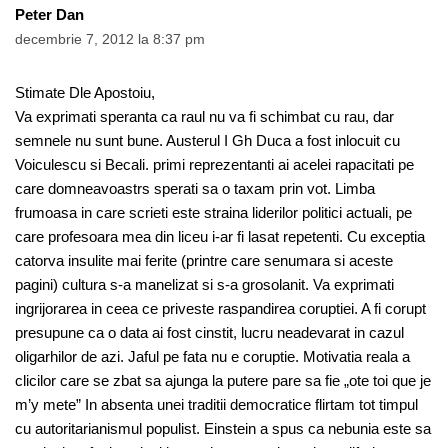
Peter Dan
decembrie 7, 2012 la 8:37 pm
Stimate Dle Apostoiu,
Va exprimati speranta ca raul nu va fi schimbat cu rau, dar
semnele nu sunt bune. Austerul I Gh Duca a fost inlocuit cu
Voiculescu si Becali. primi reprezentanti ai acelei rapacitati pe
care domneavoastrs sperati sa o taxam prin vot. Limba
frumoasa in care scrieti este straina liderilor politici actuali, pe
care profesoara mea din liceu i-ar fi lasat repetenti. Cu exceptia
catorva insulite mai ferite (printre care senumara si aceste
pagini) cultura s-a manelizat si s-a grosolanit. Va exprimati
ingrijorarea in ceea ce priveste raspandirea coruptiei. A fi corupt
presupune ca o data ai fost cinstit, lucru neadevarat in cazul
oligarhilor de azi. Jaful pe fata nu e coruptie. Motivatia reala a
clicilor care se zbat sa ajunga la putere pare sa fie „ote toi que je
m’y mete” In absenta unei traditii democratice flirtam tot timpul
cu autoritarianismul populist. Einstein a spus ca nebunia este sa