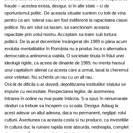
fraude – acestea exista, desigur, si în alte state – ci de
oportunismul politic. De aceasta situatie suntem cu totii de vina
pentru ca am tolerat sau am fost indiferenti la rapacitatea clasei
politice. Nu am stiut sa taxam, sa sanctionam aceasta
rapacitate prin votul nostru. Acceptam sa traim sub tortura
politicii. De la acel decembrie însângerat din 1989 si pâna acum
evolutia mentalitatilor în România nu a produs înca o alternativa
democratica antinomica viabila. O societate tinuta în frâul unei
ideologii rigide, ca aceea de dinainte de 1989, nu merita haosul
unui capitalism alienat ca acesta care a urmat, lasat la cheremul
unor veleitari. Nu schimbi un rau cu un alt rau.
Oricât de dificila s-ar dovedi, depolitizarea institutiilor statului se
impune cu necesitate. Respectarea legilor, de asemenea.
Intrarea în ordine nu mai poate întârzia. S-a spus în nenumarate
rânduri ca trebuie sa începem cu scoala. Desigur. Adaug la
acest adevar un altul adesea, daca nu permanent, neglijat: rolul
culturii. Asertiunea ca aceasta costa si nu produce, ca investitiile
în cultura duc la ruinare rapida este absurda, nedreapta, complet