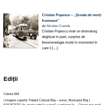
Cristian Popescu – „Școala de morți
frumoase”
de
Nicolae Coande
Cristian Popescu este un dramaturg
deghizat în poet, surprins de
fenomenologia morții în momentul în
care îi […]
Ediții
Cultura 664
| Imagine copertă: Palatul Cultural Blaj – sursa: Municipiul Blaj |
SOCIETATE Un „picnic nobil la castel” a anticipat în…
Citește mai mult