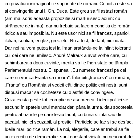
cu privatiuni inimaginabile suportate de români. Conditia este sa
ai convingerile unui I. Gh. Duca. Este greu sa fii astazi român
(am mai scris aceasta propozitie si marturisesc acum: cu
strângere de inima), dar nu trebuie sa facem conditia de român
ridicola sau imposibila. Nu este usor nici sa fii francez, spaniol,
italian, scotian, englez, grec etc. Nu a fost, de fapt, niciodata.
Dar noi nu vom putea iesi la liman aratându-ne la infinit toleranti
cu cei care ne umilesc. André Malraux a avut vorbe care, cu
schimbarea a doua cuvinte, merita sa fie încrustate pe tâmpla
Parlamentului nostru. El spunea: „Eu numesc francezi pe cei
care nu vor ca Franta sa moara“. Înlocuiti „francezi“ cu români,
„Franta“ cu România si vedeti câti dintre politicienii nostri sunt
dispusi macar sa cocheteze cu o astfel de convingere.
Criza exista peste tot, coruptie de asemenea. Liderii politici se
ascund în spatele unui mandat dar, pâna la urma, dau socoteala
pentru abuzurile pe care le-au facut, cu buna stiinta sau din
pacatul, nici el scuzabil, al prostiei. Partidele se fac si se desfac.
Ideile mari politice ramân. La noi, alegerile, care ar trebui sa fie
un exercitiu de democratie, sunt constant viciate nu neaparat de