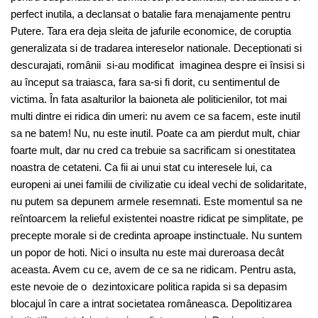
perfect inutila, a declansat o batalie fara menajamente pentru
Putere. Tara era deja sleita de jafurile economice, de coruptia
generalizata si de tradarea intereselor nationale. Deceptionati si
descurajati, românii si-au modificat imaginea despre ei însisi si
au început sa traiasca, fara sa-si fi dorit, cu sentimentul de
victima. În fata asalturilor la baioneta ale politicienilor, tot mai
multi dintre ei ridica din umeri: nu avem ce sa facem, este inutil
sa ne batem! Nu, nu este inutil. Poate ca am pierdut mult, chiar
foarte mult, dar nu cred ca trebuie sa sacrificam si onestitatea
noastra de cetateni. Ca fii ai unui stat cu interesele lui, ca
europeni ai unei familii de civilizatie cu ideal vechi de solidaritate,
nu putem sa depunem armele resemnati. Este momentul sa ne
reîntoarcem la relieful existentei noastre ridicat pe simplitate, pe
precepte morale si de credinta aproape instinctuale. Nu suntem
un popor de hoti. Nici o insulta nu este mai dureroasa decât
aceasta. Avem cu ce, avem de ce sa ne ridicam. Pentru asta,
este nevoie de o dezintoxicare politica rapida si sa depasim
blocajul în care a intrat societatea româneasca. Depolitizarea