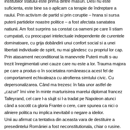
institutiilor statului este prima dintre masuri. Desi nu este
suficienta, este bine sa o aplicam ca terapie de îndreptare a
raului. Prin activism de partid si prin coruptie – hrana si sursa
puterii partidelor noastre politice – a fost afectata sanatatea
natiunii. Am fost surprins sa constat ca oameni pe care îi stiam
cumpatati, cu preocupari intelectuale independente de curentele
dominatoare, cu grija dobândirii unui confort social si a unei
libertati individuale de spirit, nu mai gândesc cu propriul lor cap.
Prin atasament neconditionat la manevrele Puterii multi s-au
trezit înregimentati unei cauze care nu este a lor. Trauma majora
pe care a produs-o în societatea româneasca acest fel de
comportament echivaleaza cu atrofierea simtului civic. Cu
depersonalizarea. Când ma trezesc în fata unor astfel de
„cazuri“ îmi vine în minte marturisirea marelui diplomat francez
Talleyrand, cel care l-a slujit si l-a tradat pe Napoleon atunci
când a socotit ca gloria Frantei o cere, care spunea ca nici o
aliniere politica nu implica inevitabil o negare a ideilor.
Unii au afirmat ca tentativa din aceasta vara de destituire a
presedintelui României a fost neconstitutionala, chiar o rusine.