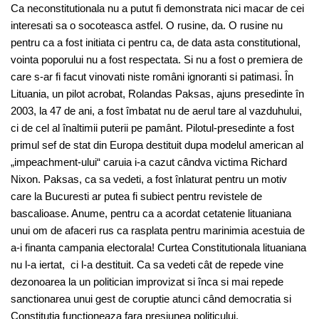
Ca neconstitutionala nu a putut fi demonstrata nici macar de cei
interesati sa o socoteasca astfel. O rusine, da. O rusine nu
pentru ca a fost initiata ci pentru ca, de data asta constitutional,
vointa poporului nu a fost respectata. Si nu a fost o premiera de
care s-ar fi facut vinovati niste români ignoranti si patimasi. În
Lituania, un pilot acrobat, Rolandas Paksas, ajuns presedinte în
2003, la 47 de ani, a fost îmbatat nu de aerul tare al vazduhului,
ci de cel al înaltimii puterii pe pamânt. Pilotul-presedinte a fost
primul sef de stat din Europa destituit dupa modelul american al
„impeachment-ului“ caruia i-a cazut cândva victima Richard
Nixon. Paksas, ca sa vedeti, a fost înlaturat pentru un motiv
care la Bucuresti ar putea fi subiect pentru revistele de
bascalioase. Anume, pentru ca a acordat cetatenie lituaniana
unui om de afaceri rus ca rasplata pentru marinimia acestuia de
a-i finanta campania electorala! Curtea Constitutionala lituaniana
nu l-a iertat, ci l-a destituit. Ca sa vedeti cât de repede vine
dezonoarea la un politician improvizat si înca si mai repede
sanctionarea unui gest de coruptie atunci când democratia si
Constitutia functioneaza fara presiunea politicului.