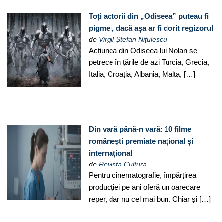
Toți actorii din „Odiseea” puteau fi
pigmei, dacă așa ar fi dorit regizorul
de
Virgil Ștefan Nițulescu
Acțiunea din Odiseea lui Nolan se
petrece în țările de azi Turcia, Grecia,
Italia, Croația, Albania, Malta, […]
Din vară până-n vară: 10 filme
românești premiate național și
internațional
de
Revista Cultura
Pentru cinematografie, împărțirea
producției pe ani oferă un oarecare
reper, dar nu cel mai bun. Chiar și […]