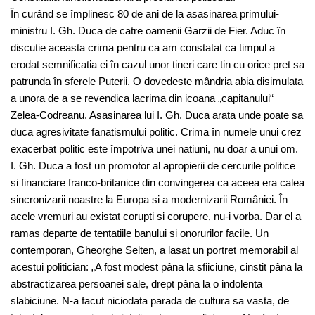
În curând se împlinesc 80 de ani de la asasinarea primului-
ministru I. Gh. Duca de catre oamenii Garzii de Fier. Aduc în
discutie aceasta crima pentru ca am constatat ca timpul a
erodat semnificatia ei în cazul unor tineri care tin cu orice pret sa
patrunda în sferele Puterii. O dovedeste mândria abia disimulata
a unora de a se revendica lacrima din icoana „capitanului“
Zelea-Codreanu. Asasinarea lui I. Gh. Duca arata unde poate sa
duca agresivitate fanatismului politic. Crima în numele unui crez
exacerbat politic este împotriva unei natiuni, nu doar a unui om.
I. Gh. Duca a fost un promotor al apropierii de cercurile politice
si financiare franco-britanice din convingerea ca aceea era calea
sincronizarii noastre la Europa si a modernizarii României. În
acele vremuri au existat corupti si corupere, nu-i vorba. Dar el a
ramas departe de tentatiile banului si onorurilor facile. Un
contemporan, Gheorghe Selten, a lasat un portret memorabil al
acestui politician: „A fost modest pâna la sfiiciune, cinstit pâna la
abstractizarea persoanei sale, drept pâna la o indolenta
slabiciune. N-a facut niciodata parada de cultura sa vasta, de