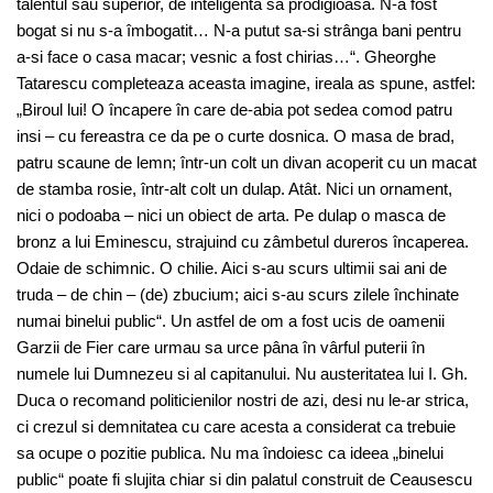
talentul sau superior, de inteligenta sa prodigioasa. N-a fost
bogat si nu s-a îmbogatit… N-a putut sa-si strânga bani pentru
a-si face o casa macar; vesnic a fost chirias…“. Gheorghe
Tatarescu completeaza aceasta imagine, ireala as spune, astfel:
„Biroul lui! O încapere în care de-abia pot sedea comod patru
insi – cu fereastra ce da pe o curte dosnica. O masa de brad,
patru scaune de lemn; într-un colt un divan acoperit cu un macat
de stamba rosie, într-alt colt un dulap. Atât. Nici un ornament,
nici o podoaba – nici un obiect de arta. Pe dulap o masca de
bronz a lui Eminescu, strajuind cu zâmbetul dureros încaperea.
Odaie de schimnic. O chilie. Aici s-au scurs ultimii sai ani de
truda – de chin – (de) zbucium; aici s-au scurs zilele închinate
numai binelui public“. Un astfel de om a fost ucis de oamenii
Garzii de Fier care urmau sa urce pâna în vârful puterii în
numele lui Dumnezeu si al capitanului. Nu austeritatea lui I. Gh.
Duca o recomand politicienilor nostri de azi, desi nu le-ar strica,
ci crezul si demnitatea cu care acesta a considerat ca trebuie
sa ocupe o pozitie publica. Nu ma îndoiesc ca ideea „binelui
public“ poate fi slujita chiar si din palatul construit de Ceausescu