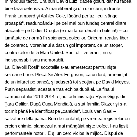
în modulul tactic. Era bun David Luiz, dădea goluri, dar nu făcea
bine faza defensivă. A mai eliberat şi din cloncani, în frunte
Frank Lampard şi Ashley Cole, făcând perfuzii cu „sânge
proaspăt“, readuncându-l pe cel mai bun fundaş central dintre
atacanţi – pe Didier Drogba (e mai tânăr decât în buletin!) – cu
jumătate de normă în spionarea colegilor. Oricum, readus liber
de contract, ivoranianul a dat un gol important, ca un stoper,
contra celor de la Man United. Sunt utili veteranii, nu şi
indispensabili sau memorabili.
La „Diavolii Roşii“ socotelile s-au amestecat pentru nişte
sezoane bune. Plecă Sir Alex Ferguson, ca un lord, ameninţat
de un infarct pe bancă, şi aduseră tot scoţian, pe David Moyes.
Puţin separatist, acesta a tras echipa după el. La finalul
campionatului 2013-2014 a ţinut administraţia Ryan Giggs din
Ţara Galilor. După Cupa Mondială, a stat familia Glazer şi s-a
tocmit până l-a identificat pe „cantidat“. Louis van Gaal –
salvatore della patria. Bun de contabil, pe vremea registrelor cu
creion chimic, olandezul a mai mângâiat nişte trofee. I-au lipsit
performanţele notorii. E şi un cerc vicios la mijloc. Dispui de