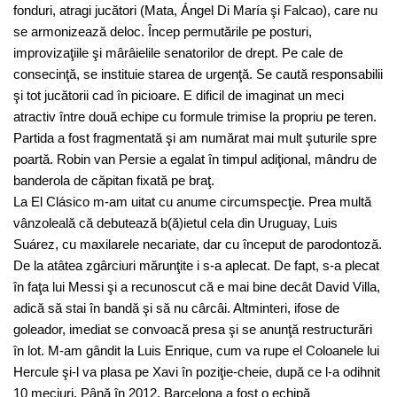
fonduri, atragi jucători (Mata, Ángel Di María şi Falcao), care nu
se armonizează deloc. Încep permutările pe posturi,
improvizaţiile şi mârâielile senatorilor de drept. Pe cale de
consecinţă, se instituie starea de urgenţă. Se caută responsabilii
şi tot jucătorii cad în picioare. E dificil de imaginat un meci
atractiv între două echipe cu formule trimise la propriu pe teren.
Partida a fost fragmentată şi am numărat mai mult şuturile spre
poartă. Robin van Persie a egalat în timpul adiţional, mândru de
banderola de căpitan fixată pe braţ.
La El Clásico m-am uitat cu anume circumspecţie. Prea multă
vânzoleală că debutează b(ă)ietul cela din Uruguay, Luis
Suárez, cu maxilarele necariate, dar cu început de parodontoză.
De la atâtea zgârciuri mărunţite i s-a aplecat. De fapt, s-a plecat
în faţa lui Messi şi a recunoscut că e mai bine decât David Villa,
adică să stai în bandă şi să nu cârcâi. Altminteri, ifose de
goleador, imediat se convoacă presa şi se anunţă restructurări
în lot. M-am gândit la Luis Enrique, cum va rupe el Coloanele lui
Hercule şi-l va plasa pe Xavi în poziţie-cheie, după ce l-a odihnit
10 meciuri. Până în 2012, Barcelona a fost o echipă