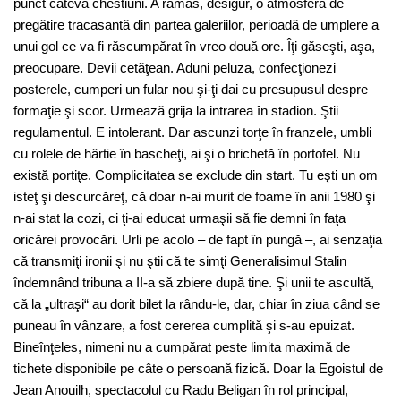
punct câteva chestiuni. A rămas, desigur, o atmosferă de
pregătire tracasantă din partea galeriilor, perioadă de umplere a
unui gol ce va fi răscumpărat în vreo două ore. Îţi găseşti, aşa,
preocupare. Devii cetăţean. Aduni peluza, confecţionezi
posterele, cumperi un fular nou şi-ţi dai cu presupusul despre
formaţie şi scor. Urmează grija la intrarea în stadion. Ştii
regulamentul. E intolerant. Dar ascunzi torţe în franzele, umbli
cu rolele de hârtie în bascheţi, ai şi o brichetă în portofel. Nu
există portiţe. Complicitatea se exclude din start. Tu eşti un om
isteţ şi descurcăreţ, că doar n-ai murit de foame în anii 1980 şi
n-ai stat la cozi, ci ţi-ai educat urmaşii să fie demni în faţa
oricărei provocări. Urli pe acolo – de fapt în pungă –, ai senzaţia
că transmiţi ironii şi nu ştii că te simţi Generalisimul Stalin
îndemnând tribuna a II-a să zbiere după tine. Şi unii te ascultă,
că la „ultraşi“ au dorit bilet la rându-le, dar, chiar în ziua când se
puneau în vânzare, a fost cererea cumplită şi s-au epuizat.
Bineînţeles, nimeni nu a cumpărat peste limita maximă de
tichete disponibile pe câte o persoană fizică. Doar la Egoistul de
Jean Anouilh, spectacolul cu Radu Beligan în rol principal,