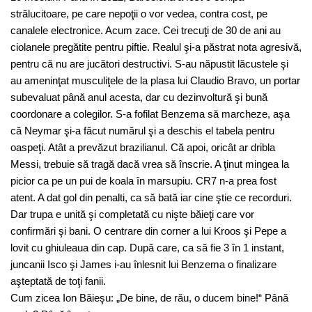
strălucitoare, pe care nepoţii o vor vedea, contra cost, pe
canalele electronice. Acum zace. Cei trecuţi de 30 de ani au
ciolanele pregătite pentru piftie. Realul şi-a păstrat nota agresivă,
pentru că nu are jucători destructivi. S-au năpustit lăcustele şi
au ameninţat musculiţele de la plasa lui Claudio Bravo, un portar
subevaluat până anul acesta, dar cu dezinvoltură şi bună
coordonare a colegilor. S-a fofilat Benzema să marcheze, aşa
că Neymar şi-a făcut numărul şi a deschis el tabela pentru
oaspeţi. Atât a prevăzut brazilianul. Că apoi, oricât ar dribla
Messi, trebuie să tragă dacă vrea să înscrie. A ţinut mingea la
picior ca pe un pui de koala în marsupiu. CR7 n-a prea fost
atent. A dat gol din penalti, ca să bată iar cine ştie ce recorduri.
Dar trupa e unită şi completată cu nişte băieţi care vor
confirmări şi bani. O centrare din corner a lui Kroos şi Pepe a
lovit cu ghiuleaua din cap. După care, ca să fie 3 în 1 instant,
juncanii Isco şi James i-au înlesnit lui Benzema o finalizare
aşteptată de toţi fanii.
Cum zicea Ion Băieşu: „De bine, de rău, o ducem bine!“ Până