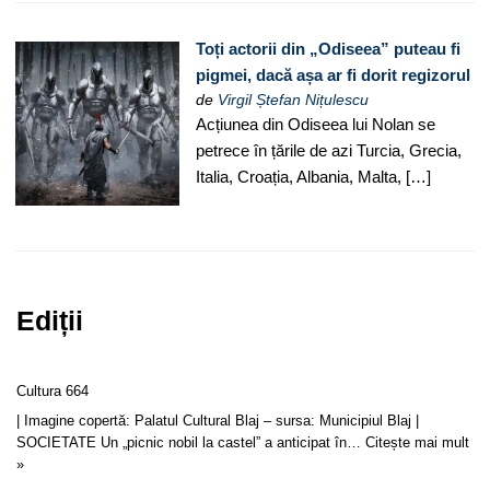
Toți actorii din „Odiseea” puteau fi
pigmei, dacă așa ar fi dorit regizorul
de
Virgil Ștefan Nițulescu
Acțiunea din Odiseea lui Nolan se
petrece în țările de azi Turcia, Grecia,
Italia, Croația, Albania, Malta, […]
Ediții
Cultura 664
| Imagine copertă: Palatul Cultural Blaj – sursa: Municipiul Blaj |
SOCIETATE Un „picnic nobil la castel” a anticipat în…
Citește mai mult
»