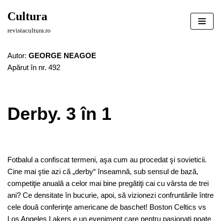
Cultura
Sari
revistacultura.ro
la
conținut
Autor:
GEORGE NEAGOE
Apărut în nr. 492
Derby. 3 în 1
Fotbalul a confiscat termeni, aşa cum au procedat şi sovieticii.
Cine mai ştie azi că „derby“ înseamnă, sub sensul de bază,
competiţie anuală a celor mai bine pregătiţi cai cu vârsta de trei
ani? Ce densitate în bucurie, apoi, să vizionezi confruntările între
cele două conferinţe americane de baschet! Boston Celtics vs
Los Angeles Lakers e un eveniment care pentru pasionaţi poate