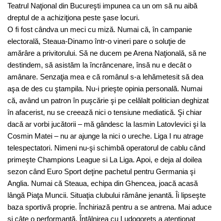
Teatrul Naţional din Bucureşti impunea ca un om să nu aibă
dreptul de a achiziţiona peste şase locuri.
O fi fost cândva un meci cu miză. Numai că, în campanie
electorală, Steaua-Dinamo într-o vineri pare o soluţie de
amărâre a privitorului. Să ne ducem pe Arena Naţională, să ne
destindem, să asistăm la încrâncenare, însă nu e decât o
amânare. Senzaţia mea e că românul s-a lehămetesit să dea
aşa de des cu ştampila. Nu-i prieşte opinia personală. Numai
că, având un patron în puşcărie şi pe celălalt politician deghizat
în afacerist, nu se creează nici o tensiune mediatică. Şi chiar
dacă ar vorbi jucătorii – mă gândesc la Iasmin Latovlevici şi la
Cosmin Matei – nu ar ajunge la nici o ureche. Liga I nu atrage
telespectatori. Nimeni nu-şi schimbă operatorul de cablu când
primeşte Champions League si La Liga. Apoi, e deja al doilea
sezon când Euro Sport deţine pachetul pentru Germania şi
Anglia. Numai că Steaua, echipa din Ghencea, joacă acasă
lângă Piaţa Muncii. Situaţia clubului rămâne jenantă. Îi lipseşte
baza sportivă proprie. Închiriază pentru a se antrena. Mai aduce
şi câte o performanţă. Întâlnirea cu Ludogorets a atenţionat