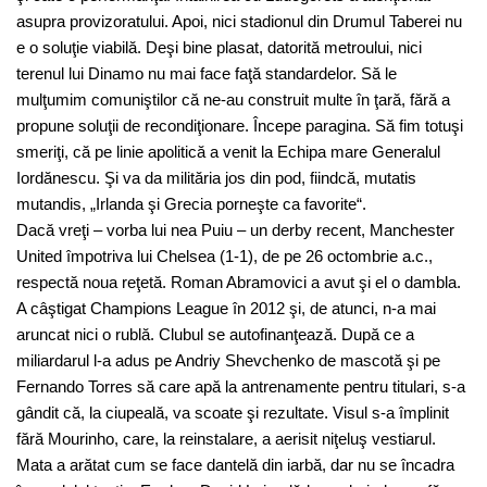
asupra provizoratului. Apoi, nici stadionul din Drumul Taberei nu
e o soluţie viabilă. Deşi bine plasat, datorită metroului, nici
terenul lui Dinamo nu mai face faţă standardelor. Să le
mulţumim comuniştilor că ne-au construit multe în ţară, fără a
propune soluţii de recondiţionare. Începe paragina. Să fim totuşi
smeriţi, că pe linie apolitică a venit la Echipa mare Generalul
Iordănescu. Şi va da milităria jos din pod, fiindcă, mutatis
mutandis, „Irlanda şi Grecia porneşte ca favorite“.
Dacă vreţi – vorba lui nea Puiu – un derby recent, Manchester
United împotriva lui Chelsea (1-1), de pe 26 octombrie a.c.,
respectă noua reţetă. Roman Abramovici a avut şi el o dambla.
A câştigat Champions League în 2012 şi, de atunci, n-a mai
aruncat nici o rublă. Clubul se autofinanţează. După ce a
miliardarul l-a adus pe Andriy Shevchenko de mascotă şi pe
Fernando Torres să care apă la antrenamente pentru titulari, s-a
gândit că, la ciupeală, va scoate şi rezultate. Visul s-a împlinit
fără Mourinho, care, la reinstalare, a aerisit niţeluş vestiarul.
Mata a arătat cum se face dantelă din iarbă, dar nu se încadra