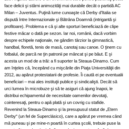
face delicii şi stârni animozităţi mai durabile decât o partidă AC
Milan – Juventus. Puţină lume cunoaşte că Derby d’Italia se
dispută între Internazionale şi Bătrâna Doamnă (intrigantă şi
profitoare). Problema e că şi alte sporturi beneficiază de clipe
festive măcar o dată pe sezon. Iar noi, românii, dacă vorbim
despre echipele naţionale, ne gândim târzior la gimnastică,
handbal, floretă, tenis de masă, canotaj sau canoe. O ţinem cu
fotbalul, de parcă ne ţin patronii pe mâncat şi pe băut. E şi
acesta un mod de a trăi: a fi suporter la Steaua-Dinamo. Cum
am înţeles că, începând cu mişcările din Piaţa Universităţii din
2012, au apărut protestatarii de profesie. Îi caută ei pe eventualii
beneficiari – mai ales instituţii publice şi sindicalişti. Decât să
urci lumea în microbuze şi să te asiguri că ajung înapoi, le
distribui echipamentul de necesitate oamenilor devotaţi,
cointeresaţi, pentru o apă plată şi un covrig cu stafide.
Revenind la Steaua-Dinamo şi la presupusul statut de „Etern
Derby“ (un fel de Superclásico), care a apărut pe vremea când
mă puneau şi pe mine-n poartă în curtea şcolii, trebuie puse la