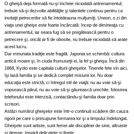
O gheişă deja formată nu-şi încheie niciodată antrenamentul;
trebuie să-şi dezvolte abilităţile şi talentele continuu pentru ca
invitaţii petrecerilor să fie întotdeauna mulţumiţi. Uneori, o zi din
viaţa unei gheişe este foarte încărcată: încep de dimineaţa cu
antrenamentul, iar seara fug să se pregătească pentru o
petrecere şi, oricât ar fi de obosite, nu trebuie niciodată să arate
acest lucru.
Dar minunata tradiţie este fragilă. Japonia se schimbă: cultura
antică moare şi, în ciuda frumuseţii ei, la fel şi gheişa. Încă din
1868, Kyoto este capitala culturii gheişelor. Tinerele fete vin aici,
îşi lasă familia şi se dedică complet misiunii lor. Nu doar
educaţia este strictă, ci întregul stil de viaţă: nu au voie să-şi
vopsească părul, nu au voie să-şi găurească urechile, folosirea
telefonului este interzisă, contactându-şi familia doar prin
scrisori.
Astăzi numărul gheişelor este într-o continuă scădere din cauza
rigorii pe care o presupune formarea lor şi a timpului îndelungat.
Gheişele sunt artiste, sunt femei ale disciplinei de sine, altruiste
şi demne. Inspiră delicateţe şi fineţe.