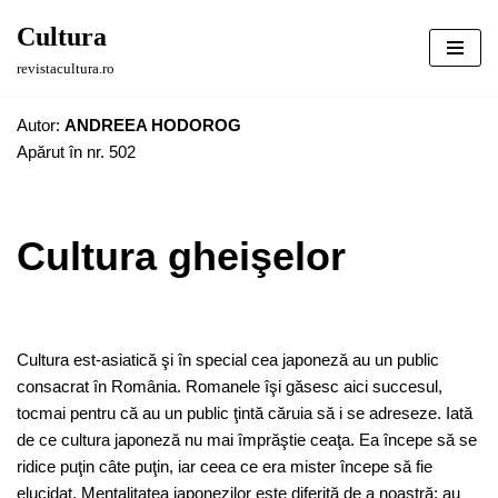
Cultura
Sari
revistacultura.ro
la
conținut
Autor:
ANDREEA HODOROG
Apărut în nr. 502
Cultura gheişelor
Cultura est-asiatică şi în special cea japoneză au un public
consacrat în România. Romanele îşi găsesc aici succesul,
tocmai pentru că au un public ţintă căruia să i se adreseze. Iată
de ce cultura japoneză nu mai împrăştie ceaţa. Ea începe să se
ridice puţin câte puţin, iar ceea ce era mister începe să fie
elucidat. Mentalitatea japonezilor este diferită de a noastră: au