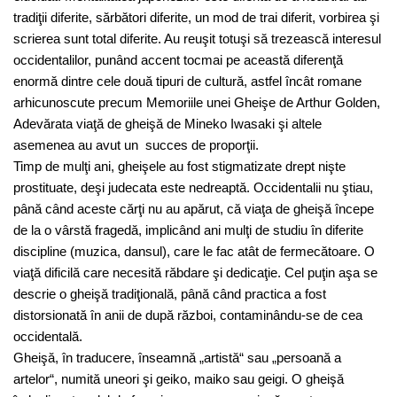
tradiţii diferite, sărbători diferite, un mod de trai diferit, vorbirea şi
scrierea sunt total diferite. Au reuşit totuşi să trezească interesul
occidentalilor, punând accent tocmai pe această diferenţă
enormă dintre cele două tipuri de cultură, astfel încât romane
arhicunoscute precum Memoriile unei Gheişe de Arthur Golden,
Adevărata viaţă de gheişă de Mineko Iwasaki şi altele
asemenea au avut un succes de proporţii.
Timp de mulţi ani, gheişele au fost stigmatizate drept nişte
prostituate, deşi judecata este nedreaptă. Occidentalii nu ştiau,
până când aceste cărţi nu au apărut, că viaţa de gheişă începe
de la o vârstă fragedă, implicând ani mulţi de studiu în diferite
discipline (muzica, dansul), care le fac atât de fermecătoare. O
viaţă dificilă care necesită răbdare şi dedicaţie. Cel puţin aşa se
descrie o gheişă tradiţională, până când practica a fost
distorsionată în anii de după război, contaminându-se de cea
occidentală.
Gheişă, în traducere, înseamnă „artistă“ sau „persoană a
artelor“, numită uneori şi geiko, maiko sau geigi. O gheişă