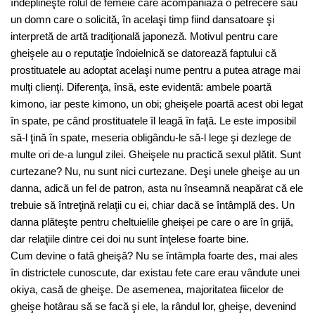
îndeplineşte rolul de femeie care acompaniază o petrecere sau
un domn care o solicită, în acelaşi timp fiind dansatoare şi
interpretă de artă tradiţională japoneză. Motivul pentru care
gheişele au o reputaţie îndoielnică se datorează faptului că
prostituatele au adoptat acelaşi nume pentru a putea atrage mai
mulţi clienţi. Diferenţa, însă, este evidentă: ambele poartă
kimono, iar peste kimono, un obi; gheişele poartă acest obi legat
în spate, pe când prostituatele îl leagă în faţă. Le este imposibil
să-l ţină în spate, meseria obligându-le să-l lege şi dezlege de
multe ori de-a lungul zilei. Gheişele nu practică sexul plătit. Sunt
curtezane? Nu, nu sunt nici curtezane. Deşi unele gheişe au un
danna, adică un fel de patron, asta nu înseamnă neapărat că ele
trebuie să întreţină relaţii cu ei, chiar dacă se întâmplă des. Un
danna plăteşte pentru cheltuielile gheişei pe care o are în grijă,
dar relaţiile dintre cei doi nu sunt înţelese foarte bine.
Cum devine o fată gheişă? Nu se întâmpla foarte des, mai ales
în districtele cunoscute, dar existau fete care erau vândute unei
okiya, casă de gheişe. De asemenea, majoritatea fiicelor de
gheişe hotârau să se facă şi ele, la rândul lor, gheişe, devenind