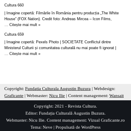
Cultura 660
| Imagine copertă: Filmările în România pentru producția „The White
House” (FOX Nation). Credit foto: Andreas Mircea – Icon Films,
…
Citește mai mult »
Cultura 659
| Imagine copertă: Pexels Photo | SOCIETATE Conflictul dintre
Ministerul Culturii și comunitatea culturală nu mai poate fi ignorat |
…
Citește mai mult »
Copyright:
Fundatia Culturala Augustin Buzura
| Webdesign:
Graficante
| Webmaster:
Nicu Ilie
| Content management:
Wansait
Copyright: 2021 - Revista Cultura.
Editor:
Fundația Culturală Augustin Buzura
.
Webmaster: Nicu Ilie. Content management:
Vizual Graficante.ro
Tema:
Neve
| Propulsată de
WordPress