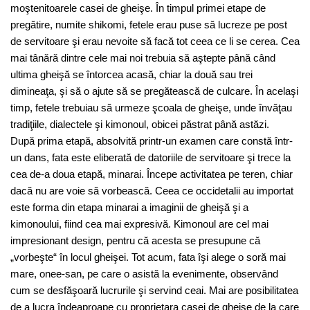
moştenitoarele casei de gheişe. În timpul primei etape de
pregătire, numite shikomi, fetele erau puse să lucreze pe post
de servitoare şi erau nevoite să facă tot ceea ce li se cerea. Cea
mai tânără dintre cele mai noi trebuia să aştepte până când
ultima gheişă se întorcea acasă, chiar la două sau trei
dimineaţa, şi să o ajute să se pregătească de culcare. În acelaşi
timp, fetele trebuiau să urmeze şcoala de gheişe, unde învăţau
tradiţiile, dialectele şi kimonoul, obicei păstrat până astăzi.
După prima etapă, absolvită printr-un examen care constă într-
un dans, fata este eliberată de datoriile de servitoare şi trece la
cea de-a doua etapă, minarai. Începe activitatea pe teren, chiar
dacă nu are voie să vorbească. Ceea ce occidetalii au importat
este forma din etapa minarai a imaginii de gheişă şi a
kimonoului, fiind cea mai expresivă. Kimonoul are cel mai
impresionant design, pentru că acesta se presupune că
„vorbeşte“ în locul gheişei. Tot acum, fata îşi alege o soră mai
mare, onee-san, pe care o asistă la evenimente, observând
cum se desfăşoară lucrurile şi servind ceai. Mai are posibilitatea
de a lucra îndeaproape cu proprietara casei de gheişe de la care