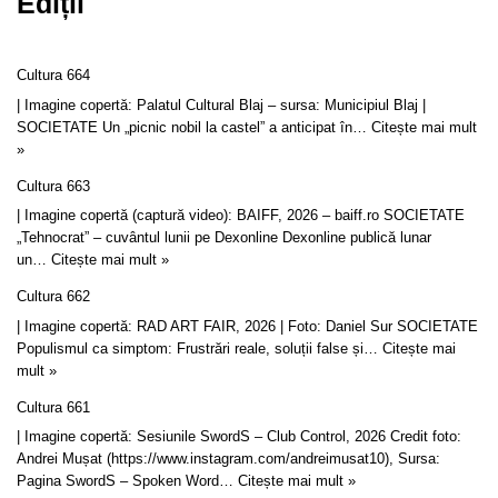
Ediții
Cultura 664
| Imagine copertă: Palatul Cultural Blaj – sursa: Municipiul Blaj |
SOCIETATE Un „picnic nobil la castel” a anticipat în…
Citește mai mult
»
Cultura 663
| Imagine copertă (captură video): BAIFF, 2026 – baiff.ro SOCIETATE
„Tehnocrat” – cuvântul lunii pe Dexonline Dexonline publică lunar
un…
Citește mai mult »
Cultura 662
| Imagine copertă: RAD ART FAIR, 2026 | Foto: Daniel Sur SOCIETATE
Populismul ca simptom: Frustrări reale, soluții false și…
Citește mai
mult »
Cultura 661
| Imagine copertă: Sesiunile SwordS – Club Control, 2026 Credit foto:
Andrei Mușat (https://www.instagram.com/andreimusat10), Sursa:
Pagina SwordS – Spoken Word…
Citește mai mult »