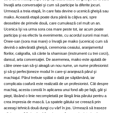
învaţă arta conversaţiei şi cum să participe la diferite jocuri.
Urmează a treia etapă, în care fata devine o ucenică gheişă sau
maiko. Această etapă poate dura până la câţiva ani, spre
deosebire de primele două, care cumulează cel mult un an.
Ucenica îşi va urma sora cea mare peste tot, iar acum poate
participa şi ea efectiv la evenimente, cu acordul surorii mai mari.
Onee-san (sora mai mare) o învaţă pe maiko (ucenica) cum să
devină o adevărată gheişă, ceremonia ceaiului, aranjamentul
florilor, caligrafia, să cânte la shamisan (instrument cu trei corzi),
dansul, arta conversaţiei. De asemenea, maiko este ajutată de
către onee-san să-şi aleagă un nou nume, un nume profesionist
şi să-şi perfecţioneze modul în care-şi aranjează părul şi
machiajul. Părul trebuie spălat o dată pe săptămână, iar
complicata coafură este realizată de un profesionist. Cât despre
machiaj, acesta constă în aplicarea unui fond alb pe faţă, gât şi
piept, lăsând o linie necompletată pe lângă linia părului pentru a
crea impresia de mască. La spatele gâtului se creează prin
aceeaşi tehnică două dungi cu vârf în jos. Urmează să traseze