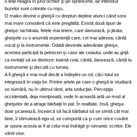
o linie neagră în jurul ochilor şi pe sprâncene, iar interiorul
buzelor sunt colorate cu roşu.
O maiko devine o gheişă cu drepturi depline atunci când sora
mai mare consideră că este pregătită. Există două tipuri de
gheişe: tachikata, fetele mai tinere, care dansează, şi jikata,
gheişele cu o anumită experienţă care, cel mai adesea, cântă
vocal şi la instrumente. Odată devenite adevărate gheişe,
acestea participă la petreceri şi case ale ceaiului, unde au grijă
ca invitaţii să se distreze: toarnă ceai, cântă, dansează, cântă la
instrumente şi discută cu lumea.
A fi gheişă e mai mult decât a îndeplini un rol, căci totul se
integrează în viaţa lor. Printre artele pe care o gheişă le studiază
se numără, nu în ultimul rând, arta seducţiei. Percepţia
occidentală, deja menţionată, vede în această artă un mod al
gheişelor de a atrage bărbaţii în pat. În realitate, însă, gheişa
doar şicanează, încearcă să facă bărbatul să se simtă cât mai
bine, îi stimulează ego-ul, se comportă ca şi cum orice cuvânt
ar spune acesta ar fi al celui mai îndrăgit şi romantic scriitor. Ele
vând vise.