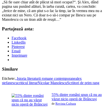
Partajează asta:
Facebook
LinkedIn
Pinterest
Email
Imprimare
Similare
Etichete:
„Istoria literaturii romane contemporane
alex
stefanescu
criticul literar
Nicolae Manolescu
Scriitori de prim rang
55% dintre români spun că nu au
văzut nicio operă de Brâncuși
de
Revista Cultura