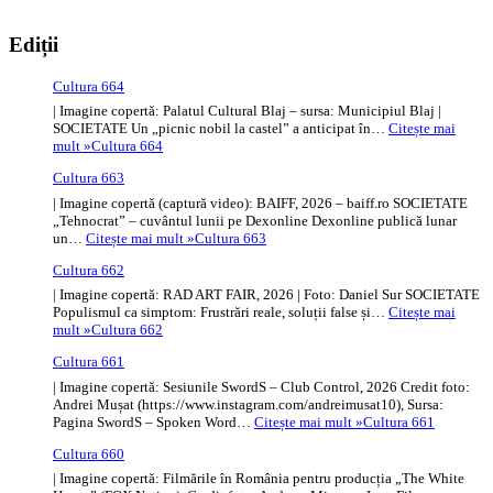
Ediții
Cultura 664
| Imagine copertă: Palatul Cultural Blaj – sursa: Municipiul Blaj |
SOCIETATE Un „picnic nobil la castel” a anticipat în…
Citește mai
mult »
Cultura 664
Cultura 663
| Imagine copertă (captură video): BAIFF, 2026 – baiff.ro SOCIETATE
„Tehnocrat” – cuvântul lunii pe Dexonline Dexonline publică lunar
un…
Citește mai mult »
Cultura 663
Cultura 662
| Imagine copertă: RAD ART FAIR, 2026 | Foto: Daniel Sur SOCIETATE
Populismul ca simptom: Frustrări reale, soluții false și…
Citește mai
mult »
Cultura 662
Cultura 661
| Imagine copertă: Sesiunile SwordS – Club Control, 2026 Credit foto:
Andrei Mușat (https://www.instagram.com/andreimusat10), Sursa:
Pagina SwordS – Spoken Word…
Citește mai mult »
Cultura 661
Cultura 660
| Imagine copertă: Filmările în România pentru producția „The White