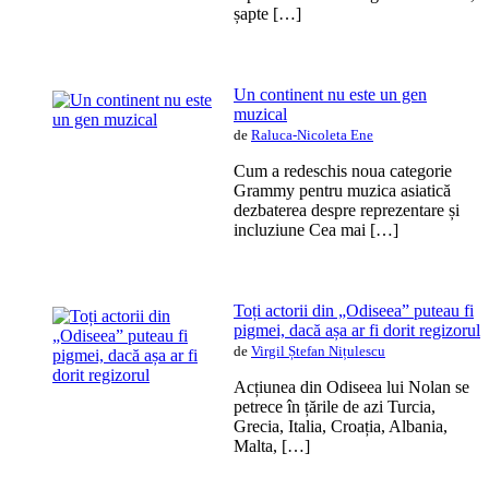
șapte […]
Un continent nu este un gen
muzical
de
Raluca-Nicoleta Ene
Cum a redeschis noua categorie
Grammy pentru muzica asiatică
dezbaterea despre reprezentare și
incluziune Cea mai […]
Toți actorii din „Odiseea” puteau fi
pigmei, dacă așa ar fi dorit regizorul
de
Virgil Ștefan Nițulescu
Acțiunea din Odiseea lui Nolan se
petrece în țările de azi Turcia,
Grecia, Italia, Croația, Albania,
Malta, […]