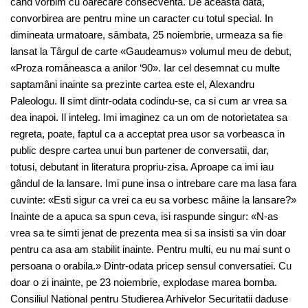
când vorbim cu oarecare consecventa. De aceasta data,
convorbirea are pentru mine un caracter cu totul special. In
dimineata urmatoare, sâmbata, 25 noiembrie, urmeaza sa fie
lansat la Târgul de carte «Gaudeamus» volumul meu de debut,
«Proza româneasca a anilor ‘90». Iar cel desemnat cu multe
saptamâni inainte sa prezinte cartea este el, Alexandru
Paleologu. Il simt dintr-odata codindu-se, ca si cum ar vrea sa
dea inapoi. Il inteleg. Imi imaginez ca un om de notorietatea sa
regreta, poate, faptul ca a acceptat prea usor sa vorbeasca in
public despre cartea unui bun partener de conversatii, dar,
totusi, debutant in literatura propriu-zisa. Aproape ca imi iau
gândul de la lansare. Imi pune insa o intrebare care ma lasa fara
cuvinte: «Esti sigur ca vrei ca eu sa vorbesc mâine la lansare?»
Inainte de a apuca sa spun ceva, isi raspunde singur: «N-as
vrea sa te simti jenat de prezenta mea si sa insisti sa vin doar
pentru ca asa am stabilit inainte. Pentru multi, eu nu mai sunt o
persoana o orabila.» Dintr-odata pricep sensul conversatiei. Cu
doar o zi inainte, pe 23 noiembrie, explodase marea bomba.
Consiliul National pentru Studierea Arhivelor Securitatii daduse