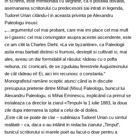
In schimb, este mentionata cu larghete, ca o posibila dovada,
asemanarea scriitorului cu predecesorii sai intrati in legenda,
Tudorel Urian citându-l in aceasta privinta pe Alexandru
Paleologu insusi:
„…argumentul cel mai probant, care mie imi place cel mai mult
si-l gasesc cel mai convingator asupra acestei ascendente, este
ce am citit la Charles Diehl, «La vie byzantine», ca Paleologii
astia erau barbati distinsi si frumosi, destepti si cultivati si, mai
ales, aveau un dar formidabil al râsului: râdeau cu o pofta
nebuna, zic cronicarii, de se zguduiau ferestrele Augusteonului
de cât râdeau ei! Ei, aici imi recunosc o constanta.“
Monografistul ramâne sceptic atunci când ia in discutie
presupusa prietenie dintre Mihail (Misu) Paleologu, bunicul lui
Alexandru Paleologu, si Mihai Eminescu, explicând ca primul se
instaleaza ca director la ziarul «Timpul» la 1 iulie 1883, la doua
zile dupa internarea la spital a celui de-al doilea.
„Este cât se poate de clar – subliniaza Tudorel Urian cu simtul
realitatii – ca, daca s-au intâlnit in redactia ziarului „Timpul“,
bunicul scriitorului si marele poet au facut-o doar pentru a