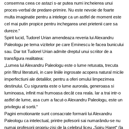
consemna ceea ce astazi s-ar putea numi incheierea unui
proces-verbal de predare-primire. Nu este nevoie de foarte
multa imaginatie pentru a intelege ca un astfel de moment este
cel mai putin propice pentru inchegarea unei prietenii care sa
dureze.“
Spirit lucid, Tudorel Urian amendeaza reveria lui Alexandru
Paleologu pe tema vizitelor pe care Eminescu le facea bunicului
sau. Dar tot Tudorel Urian admite dreptul unui scriitor de a
transfigura realitatea:
„Lumea lui Alexandru Paleologu este o lume retusata, trecuta
prin filtrul literaturii, in care liniile ingrosate acopera natural micile
imperfectiuni ale detaliilor, pentru a oferi omului limpezimea
destinului. Cu siguranta este o lume aurorala, generoasa si
luminoasa, infinit mai frumoasa decât cea reala. Iar a trai intr-o
astfel de lume, asa cum a facut-o Alexandru Paleologu, este un
privilegiu al sortii.“
Pagini emotionante sunt consacrate formarii lui Alexandru
Paleologu ca intelectual, printre pofesorii sai numarându-se nu
numai profesorii propriu-zisi de la celebrul liceu „Spiru Haret“ (la