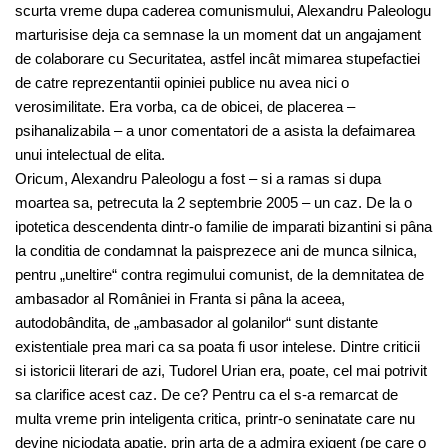
scurta vreme dupa caderea comunismului, Alexandru Paleologu
marturisise deja ca semnase la un moment dat un angajament
de colaborare cu Securitatea, astfel incât mimarea stupefactiei
de catre reprezentantii opiniei publice nu avea nici o
verosimilitate. Era vorba, ca de obicei, de placerea –
psihanalizabila – a unor comentatori de a asista la defaimarea
unui intelectual de elita.
Oricum, Alexandru Paleologu a fost – si a ramas si dupa
moartea sa, petrecuta la 2 septembrie 2005 – un caz. De la o
ipotetica descendenta dintr-o familie de imparati bizantini si pâna
la conditia de condamnat la paisprezece ani de munca silnica,
pentru „uneltire“ contra regimului comunist, de la demnitatea de
ambasador al României in Franta si pâna la aceea,
autodobândita, de „ambasador al golanilor“ sunt distante
existentiale prea mari ca sa poata fi usor intelese. Dintre criticii
si istoricii literari de azi, Tudorel Urian era, poate, cel mai potrivit
sa clarifice acest caz. De ce? Pentru ca el s-a remarcat de
multa vreme prin inteligenta critica, printr-o seninatate care nu
devine niciodata apatie, prin arta de a admira exigent (pe care o