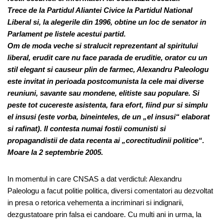
Trece de la Partidul Aliantei Civice la Partidul National
Liberal si, la alegerile din 1996, obtine un loc de senator in
Parlament pe listele acestui partid.
Om de moda veche si stralucit reprezentant al spiritului
liberal, erudit care nu face parada de eruditie, orator cu un
stil elegant si causeur plin de farmec, Alexandru Paleologu
este invitat in perioada postcomunista la cele mai diverse
reuniuni, savante sau mondene, elitiste sau populare. Si
peste tot cucereste asistenta, fara efort, fiind pur si simplu
el insusi (este vorba, bineinteles, de un „el insusi“ elaborat
si rafinat). Il contesta numai fostii comunisti si
propagandistii de data recenta ai „corectitudinii politice“.
Moare la 2 septembrie 2005.
In momentul in care CNSAS a dat verdictul: Alexandru
Paleologu a facut politie politica, diversi comentatori au dezvoltat
in presa o retorica vehementa a incriminari si indignarii,
dezgustatoare prin falsa ei candoare. Cu multi ani in urma, la