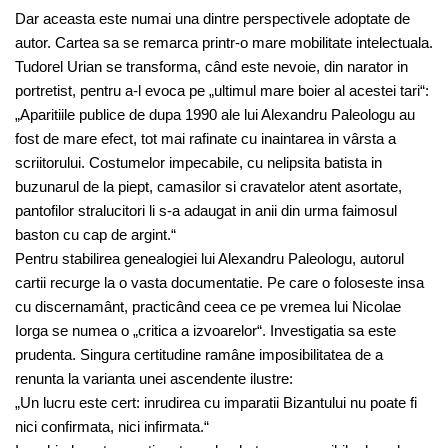
Dar aceasta este numai una dintre perspectivele adoptate de
autor. Cartea sa se remarca printr-o mare mobilitate intelectuala.
Tudorel Urian se transforma, când este nevoie, din narator in
portretist, pentru a-l evoca pe „ultimul mare boier al acestei tari“:
„Aparitiile publice de dupa 1990 ale lui Alexandru Paleologu au
fost de mare efect, tot mai rafinate cu inaintarea in vârsta a
scriitorului. Costumelor impecabile, cu nelipsita batista in
buzunarul de la piept, camasilor si cravatelor atent asortate,
pantofilor stralucitori li s-a adaugat in anii din urma faimosul
baston cu cap de argint.“
Pentru stabilirea genealogiei lui Alexandru Paleologu, autorul
cartii recurge la o vasta documentatie. Pe care o foloseste insa
cu discernamânt, practicând ceea ce pe vremea lui Nicolae
Iorga se numea o „critica a izvoarelor“. Investigatia sa este
prudenta. Singura certitudine ramâne imposibilitatea de a
renunta la varianta unei ascendente ilustre:
„Un lucru este cert: inrudirea cu imparatii Bizantului nu poate fi
nici confirmata, nici infirmata.“