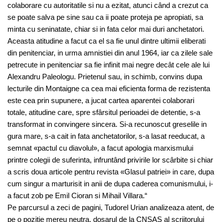
colaborare cu autoritatile si nu a ezitat, atunci când a crezut ca
se poate salva pe sine sau ca ii poate proteja pe apropiati, sa
minta cu seninatate, chiar si in fata celor mai duri anchetatori.
Aceasta atitudine a facut ca el sa fie unul dintre ultimii eliberati
din penitenciar, in urma amnistiei din anul 1964, iar ca zilele sale
petrecute in penitenciar sa fie infinit mai negre decât cele ale lui
Alexandru Paleologu. Prietenul sau, in schimb, convins dupa
lecturile din Montaigne ca cea mai eficienta forma de rezistenta
este cea prin supunere, a jucat cartea aparentei colaborari
totale, atitudine care, spre sfârsitul perioadei de detentie, s-a
transformat in convingere sincera. Si-a recunoscut greselile in
gura mare, s-a cait in fata anchetatorilor, s-a lasat reeducat, a
semnat «pactul cu diavolul», a facut apologia marxismului
printre colegii de suferinta, infruntând privirile lor scârbite si chiar
a scris doua articole pentru revista «Glasul patriei» in care, dupa
cum singur a marturisit in anii de dupa caderea comunismului, i-
a facut zob pe Emil Cioran si Mihail Villara.“
Pe parcursul a zeci de pagini, Tudorel Urian analizeaza atent, de
pe o pozitie mereu neutra, dosarul de la CNSAS al scriitorului