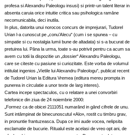
profesa si Alexandru Paleologu insusi) si printr-un talent literar in
absenta caruia orice intuitie critica sau psihologica ramâne
necomunicabila, deci inutila.
In plus, datorita unui norocos concurs de imprejurari, Tudorel
Urian l-a cunoscut pe „conu’Alecu“ (cum i se spunea – cu
simpatie si cu nostalgia lumii bune de altadata) si s-a bucurat de
pretuirea lui. Pâna la urma, toate s-au potrivit pentru ca acum sa
avem cu totii la dispozitie un „dossier“ Alexandru Paleologu,
care se citeste cu pasiune si curiozitate. Este vorba de volumul
intitulat ingenios „Vietile lui Alexandru Paleologu“, publicat recent
de Tudorel Urian la Editura Vremea (editura mereu prompta in
punerea in circulatie a unor texte de larg interes).
Cartea incepe spectaculos, cu o relatare a unei convorbiri
telefonice din ziua de 24 noiembrie 2000:
„Formez ca de obicei 2111051 numarând in gând cifrele de unu.
Sunt intâmpinat de binecunoscutul «Alo», rostit cu timbru grav,
in pronuntie frantuzeasca. Dupa ce imi aude vocea, nelipsita
exclamatie de bucurie. Ritualul este acelasi de vreo opt ani, de