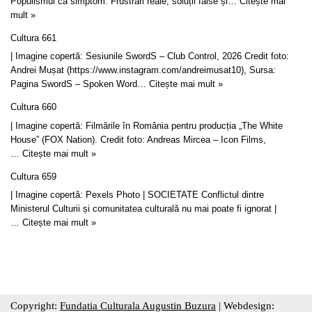
Populismul ca simptom: Frustrări reale, soluții false și…
Citește mai
mult »
Cultura 661
| Imagine copertă: Sesiunile SwordS – Club Control, 2026 Credit foto:
Andrei Mușat (https://www.instagram.com/andreimusat10), Sursa:
Pagina SwordS – Spoken Word…
Citește mai mult »
Cultura 660
| Imagine copertă: Filmările în România pentru producția „The White
House” (FOX Nation). Credit foto: Andreas Mircea – Icon Films,
…
Citește mai mult »
Cultura 659
| Imagine copertă: Pexels Photo | SOCIETATE Conflictul dintre
Ministerul Culturii și comunitatea culturală nu mai poate fi ignorat |
…
Citește mai mult »
Copyright:
Fundatia Culturala Augustin Buzura
| Webdesign: