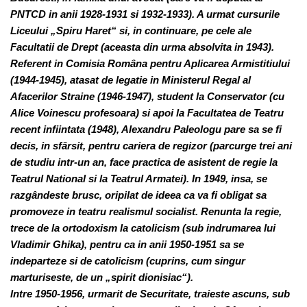
PNTCD in anii 1928-1931 si 1932-1933). A urmat cursurile
Liceului „Spiru Haret“ si, in continuare, pe cele ale
Facultatii de Drept (aceasta din urma absolvita in 1943).
Referent in Comisia Româna pentru Aplicarea Armistitiului
(1944-1945), atasat de legatie in Ministerul Regal al
Afacerilor Straine (1946-1947), student la Conservator (cu
Alice Voinescu profesoara) si apoi la Facultatea de Teatru
recent infiintata (1948), Alexandru Paleologu pare sa se fi
decis, in sfârsit, pentru cariera de regizor (parcurge trei ani
de studiu intr-un an, face practica de asistent de regie la
Teatrul National si la Teatrul Armatei). In 1949, insa, se
razgândeste brusc, oripilat de ideea ca va fi obligat sa
promoveze in teatru realismul socialist. Renunta la regie,
trece de la ortodoxism la catolicism (sub indrumarea lui
Vladimir Ghika), pentru ca in anii 1950-1951 sa se
indeparteze si de catolicism (cuprins, cum singur
marturiseste, de un „spirit dionisiac“).
Intre 1950-1956, urmarit de Securitate, traieste ascuns, sub