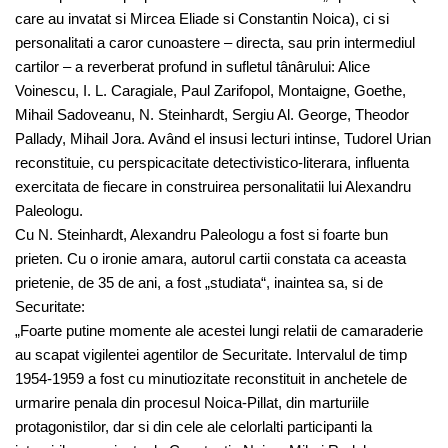
care au invatat si Mircea Eliade si Constantin Noica), ci si
personalitati a caror cunoastere – directa, sau prin intermediul
cartilor – a reverberat profund in sufletul tânârului: Alice
Voinescu, I. L. Caragiale, Paul Zarifopol, Montaigne, Goethe,
Mihail Sadoveanu, N. Steinhardt, Sergiu Al. George, Theodor
Pallady, Mihail Jora. Având el insusi lecturi intinse, Tudorel Urian
reconstituie, cu perspicacitate detectivistico-literara, influenta
exercitata de fiecare in construirea personalitatii lui Alexandru
Paleologu.
Cu N. Steinhardt, Alexandru Paleologu a fost si foarte bun
prieten. Cu o ironie amara, autorul cartii constata ca aceasta
prietenie, de 35 de ani, a fost „studiata“, inaintea sa, si de
Securitate:
„Foarte putine momente ale acestei lungi relatii de camaraderie
au scapat vigilentei agentilor de Securitate. Intervalul de timp
1954-1959 a fost cu minutiozitate reconstituit in anchetele de
urmarire penala din procesul Noica-Pillat, din marturiile
protagonistilor, dar si din cele ale celorlalti participanti la