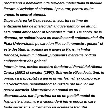
producând o nemaiintâlnita fervoare intelectuala in mediile
literare si artistice si situându-l pe autor, pentru multa
vreme, in centrul atentiei.
Dupa caderea lui Ceausescu, in scurtul rastimp de
entuziasm fata de intelectuali al guvernantilor de atunci,
este numit ambasador al României la Paris. De acolo, de la
distanta, se solidarizeaza cu manifestantii anticomunisti din
Piata Universitatii, pe care Ion Iliescu ii numeste „golani“ si
este destituit. In acelasi an ii apare la Paris, in limba
franceza, volumul intitulat „Souvenirs merveilleux d’un
ambassadeur des golans“.
Intors in tara, devine membru fondator al Partidului Alianta
Civica (1991) si senator (1992). Stârneste vâlva declarând, in
presa, ca a acceptat cu ani in urma, formal, sa colaboreze
cu Securitatea, nemaiputând sa reziste presiunilor din
partea acesteia. Marturisirea nu numai ca nu-l
discrediteaza, dar il prezinta ca pe un posibil model de
franchete si asumare a raspunderii intr-o epoca in care
fostii securisti si informatori isi oculteaza trecutul.