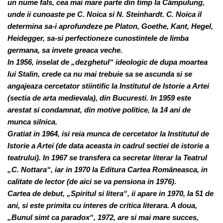
un nume fals, cea mai mare parte din timp la Câmpulung,
unde ii cunoaste pe C. Noica si N. Steinhardt. C. Noica il
determina sa-i aprofundeze pe Platon, Goethe, Kant, Hegel,
Heidegger, sa-si perfectioneze cunostintele de limba
germana, sa invete greaca veche.
In 1956, inselat de „dezghetul“ ideologic de dupa moartea
lui Stalin, crede ca nu mai trebuie sa se ascunda si se
angajeaza cercetator stiintific la Institutul de Istorie a Artei
(sectia de arta medievala), din Bucuresti. In 1959 este
arestat si condamnat, din motive politice, la 14 ani de
munca silnica.
Gratiat in 1964, isi reia munca de cercetator la Institutul de
Istorie a Artei (de data aceasta in cadrul sectiei de istorie a
teatrului). In 1967 se transfera ca secretar literar la Teatrul
„C. Nottara“, iar in 1970 la Editura Cartea Româneasca, in
calitate de lector (de aici se va pensiona in 1976).
Cartea de debut, „Spiritul si litera“, ii apare in 1970, la 51 de
ani, si este primita cu interes de critica literara. A doua,
„Bunul simt ca paradox“, 1972, are si mai mare succes,