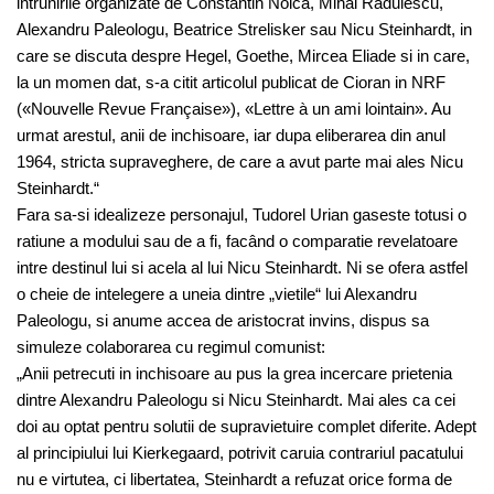
intrunirile organizate de Constantin Noica, Mihai Radulescu,
Alexandru Paleologu, Beatrice Strelisker sau Nicu Steinhardt, in
care se discuta despre Hegel, Goethe, Mircea Eliade si in care,
la un momen dat, s-a citit articolul publicat de Cioran in NRF
(«Nouvelle Revue Française»), «Lettre à un ami lointain». Au
urmat arestul, anii de inchisoare, iar dupa eliberarea din anul
1964, stricta supraveghere, de care a avut parte mai ales Nicu
Steinhardt.“
Fara sa-si idealizeze personajul, Tudorel Urian gaseste totusi o
ratiune a modului sau de a fi, facând o comparatie revelatoare
intre destinul lui si acela al lui Nicu Steinhardt. Ni se ofera astfel
o cheie de intelegere a uneia dintre „vietile“ lui Alexandru
Paleologu, si anume accea de aristocrat invins, dispus sa
simuleze colaborarea cu regimul comunist:
„Anii petrecuti in inchisoare au pus la grea incercare prietenia
dintre Alexandru Paleologu si Nicu Steinhardt. Mai ales ca cei
doi au optat pentru solutii de supravietuire complet diferite. Adept
al principiului lui Kierkegaard, potrivit caruia contrariul pacatului
nu e virtutea, ci libertatea, Steinhardt a refuzat orice forma de