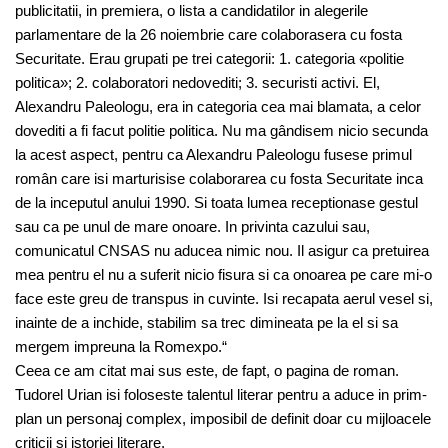
publicitatii, in premiera, o lista a candidatilor in alegerile
parlamentare de la 26 noiembrie care colaborasera cu fosta
Securitate. Erau grupati pe trei categorii: 1. categoria «politie
politica»; 2. colaboratori nedovediti; 3. securisti activi. El,
Alexandru Paleologu, era in categoria cea mai blamata, a celor
dovediti a fi facut politie politica. Nu ma gândisem nicio secunda
la acest aspect, pentru ca Alexandru Paleologu fusese primul
român care isi marturisise colaborarea cu fosta Securitate inca
de la inceputul anului 1990. Si toata lumea receptionase gestul
sau ca pe unul de mare onoare. In privinta cazului sau,
comunicatul CNSAS nu aducea nimic nou. Il asigur ca pretuirea
mea pentru el nu a suferit nicio fisura si ca onoarea pe care mi-o
face este greu de transpus in cuvinte. Isi recapata aerul vesel si,
inainte de a inchide, stabilim sa trec dimineata pe la el si sa
mergem impreuna la Romexpo.“
Ceea ce am citat mai sus este, de fapt, o pagina de roman.
Tudorel Urian isi foloseste talentul literar pentru a aduce in prim-
plan un personaj complex, imposibil de definit doar cu mijloacele
criticii si istoriei literare.