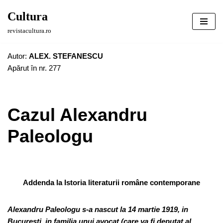
Cultura
Sari
revistacultura.ro
la
conținut
Autor:
ALEX. STEFANESCU
Apărut în nr. 277
Cazul Alexandru
Paleologu
Addenda la Istoria literaturii române contemporane
Alexandru Paleologu s-a nascut la 14 martie 1919, in
Bucuresti, in familia unui avocat (care va fi deputat al