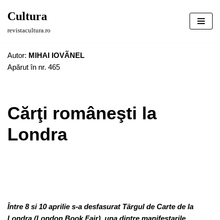
Cultura
Sari
revistacultura.ro
la
conținut
Autor:
MIHAI IOVÃNEL
Apărut în nr. 465
Cărţi româneşti la
Londra
Între 8 si 10 aprilie s-a desfasurat Târgul de Carte de la
Londra (London Book Fair), una dintre manifestarile