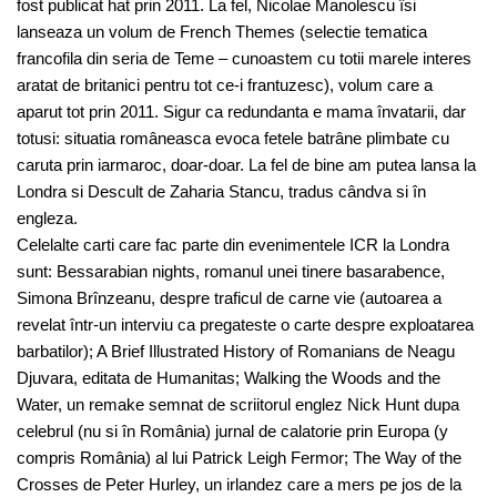
fost publicat hat prin 2011. La fel, Nicolae Manolescu îsi
lanseaza un volum de French Themes (selectie tematica
francofila din seria de Teme – cunoastem cu totii marele interes
aratat de britanici pentru tot ce-i frantuzesc), volum care a
aparut tot prin 2011. Sigur ca redundanta e mama învatarii, dar
totusi: situatia româneasca evoca fetele batrâne plimbate cu
caruta prin iarmaroc, doar-doar. La fel de bine am putea lansa la
Londra si Descult de Zaharia Stancu, tradus cândva si în
engleza.
Celelalte carti care fac parte din evenimentele ICR la Londra
sunt: Bessarabian nights, romanul unei tinere basarabence,
Simona Brînzeanu, despre traficul de carne vie (autoarea a
revelat într-un interviu ca pregateste o carte despre exploatarea
barbatilor); A Brief Illustrated History of Romanians de Neagu
Djuvara, editata de Humanitas; Walking the Woods and the
Water, un remake semnat de scriitorul englez Nick Hunt dupa
celebrul (nu si în România) jurnal de calatorie prin Europa (y
compris România) al lui Patrick Leigh Fermor; The Way of the
Crosses de Peter Hurley, un irlandez care a mers pe jos de la