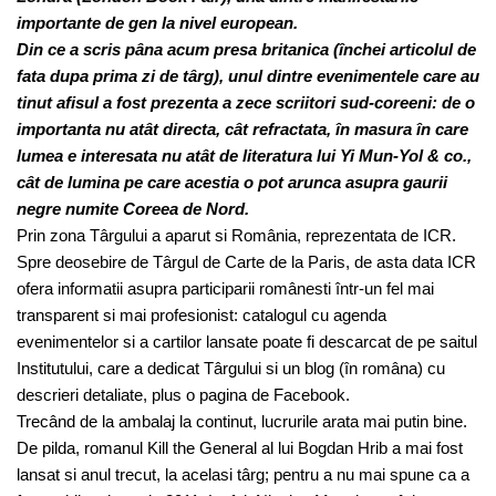
importante de gen la nivel european.
Din ce a scris pâna acum presa britanica (închei articolul de
fata dupa prima zi de târg), unul dintre evenimentele care au
tinut afisul a fost prezenta a zece scriitori sud-coreeni: de o
importanta nu atât directa, cât refractata, în masura în care
lumea e interesata nu atât de literatura lui Yi Mun-Yol & co.,
cât de lumina pe care acestia o pot arunca asupra gaurii
negre numite Coreea de Nord.
Prin zona Târgului a aparut si România, reprezentata de ICR.
Spre deosebire de Târgul de Carte de la Paris, de asta data ICR
ofera informatii asupra participarii românesti într-un fel mai
transparent si mai profesionist: catalogul cu agenda
evenimentelor si a cartilor lansate poate fi descarcat de pe saitul
Institutului, care a dedicat Târgului si un blog (în româna) cu
descrieri detaliate, plus o pagina de Facebook.
Trecând de la ambalaj la continut, lucrurile arata mai putin bine.
De pilda, romanul Kill the General al lui Bogdan Hrib a mai fost
lansat si anul trecut, la acelasi târg; pentru a nu mai spune ca a