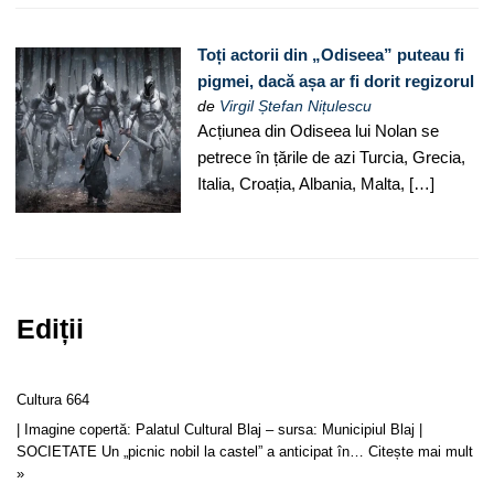
Toți actorii din „Odiseea” puteau fi
pigmei, dacă așa ar fi dorit regizorul
de
Virgil Ștefan Nițulescu
Acțiunea din Odiseea lui Nolan se
petrece în țările de azi Turcia, Grecia,
Italia, Croația, Albania, Malta, […]
Ediții
Cultura 664
| Imagine copertă: Palatul Cultural Blaj – sursa: Municipiul Blaj |
SOCIETATE Un „picnic nobil la castel” a anticipat în…
Citește mai mult
»